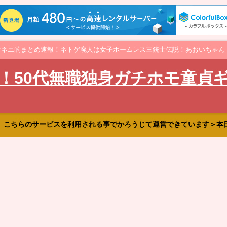
オネエ的まとめ速報！ネトゲ廃人は女子ホームレス三銃士伝説！あおいちゃん
！50代無職独身ガチホモ童貞
、こちらのサービスを利用される事でかろうじて運営できています＞本