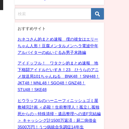
おすすめサイト
おネコさん的まとめ速報 僕の彼女はエリー
ちゃん人形！豆腐メンタルメンヘラ電波中年
アルバイターのぬいぐるみ男子末路編
アイドッフル！ ワタクシ的まとめ速報 地
下格闘アイドルだいすき！23 ひうらのアニ
メ放送局101ちゃんねる BNK48 ！SNH48！
JKT48！MNL48！SGO48！GNZ48！
STU48！SKE48
ヒウラッフルのハーニーフィニッシュゴミ屋
敷補完計画 ＜必殺！生前整理人！孤立し孤独
死からの～特殊清掃・遺品整理への道F完結編
＞ キャッシング計1500万返済：厨二病借金
3500万円！うつ病統合失調症14年生