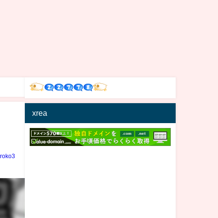
xrea
iroko3