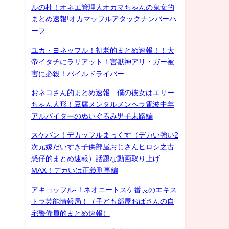
ルの杜！オネエ管理人オカマちゃんの鬼女的
まとめ速報!オカマッフルアタックナンバーハ
ーフ
ユカ・ヨネッフル！初老的まとめ速報！！大
帝イタチにラリアット！害獣神アリ・ガー被
害に必殺！パイルドライバー
おネコさん的まとめ速報 僕の彼女はエリー
ちゃん人形！豆腐メンタルメンヘラ電波中年
アルバイターのぬいぐるみ男子末路編
スケバン！デカッフルまっくす（デカい強い2
次元嫁だいすき子供部屋おじさんヒロシ之古
惑仔的まとめ速報）話題な動画取り上げ
MAX！デカいは正義刑事編
アキヨッフル-！ネオニートスケ番長のエキス
トラ芸能情報局！（子ども部屋おばさんの自
宅警備員的まとめ速報）