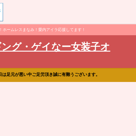
！ホームレスまなみ！愛内アイラ応援してます！
ギング・ゲイなー女装子オ
日は足元が悪い中ご足労頂き誠に有難うございます。