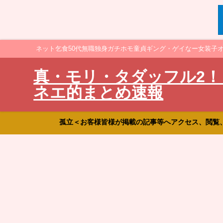
ネット乞食50代無職独身ガチホモ童貞ギング・ゲイなー女装子
真・モリ・タダッフル2！
ネエ的まとめ速報
孤立＜お客様皆様が掲載の記事等へアクセス、閲覧