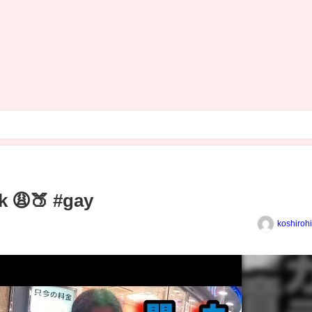
k 😩🍑 #gay
koshiroh