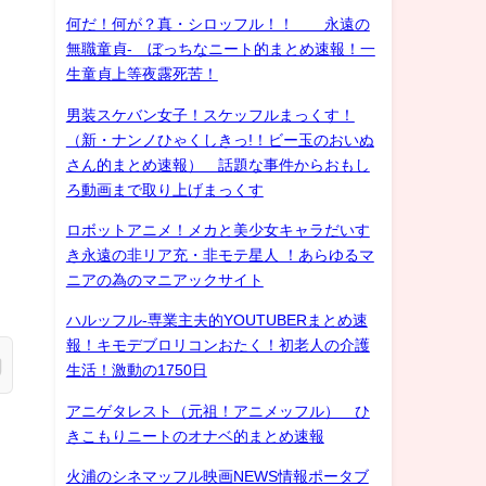
何だ！何が？真・シロッフル！！ 永遠の
無職童貞- ぼっちなニート的まとめ速報！一
生童貞上等夜露死苦！
男装スケバン女子！スケッフルまっくす！
（新・ナンノひゃくしきっ!！ビー玉のおいぬ
さん的まとめ速報） 話題な事件からおもし
ろ動画まで取り上げまっくす
ロボットアニメ！メカと美少女キャラだいす
き永遠の非リア充・非モテ星人 ！あらゆるマ
ニアの為のマニアックサイト
ハルッフル-専業主夫的YOUTUBERまとめ速
報！キモデブロリコンおたく！初老人の介護
生活！激動の1750日
アニゲタレスト（元祖！アニメッフル） ひ
きこもりニートのオナベ的まとめ速報
火浦のシネマッフル映画NEWS情報ポータブ