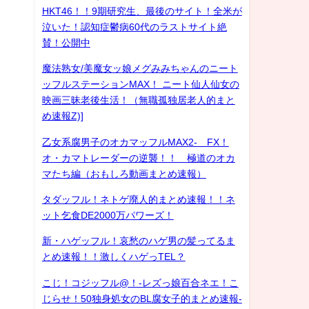
HKT46！！9期研究生、最後のサイト！全米が
泣いた！認知症鬱病60代のラストサイト絶
賛！公開中
魔法熟女/美魔女ッ娘メグみみちゃんのニート
ッフルステーションMAX！ ニート仙人仙女の
映画三昧老後生活！（無職孤独居老人的まと
め速報Z)]
乙女系腐男子のオカマッフルMAX2- FX！
オ・カマトレーダーの逆襲！！ 極道のオカ
マたち編（おもしろ動画まとめ速報）
タダッフル！ネトゲ廃人的まとめ速報！！ネ
ット乞食DE2000万パワーズ！
新・ハゲッフル！哀愁のハゲ男の髪ってるま
とめ速報！！激しくハゲっTEL？
こじ！コジッフル@！-レズっ娘百合ネエ！こ
じらせ！50独身処女のBL腐女子的まとめ速報-