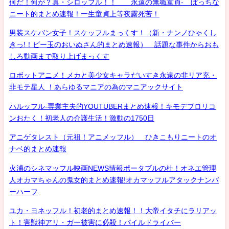
何だ！何が？真・シロッフル！！ 永遠の無職童貞- ぼっちな
ニート的まとめ速報！一生童貞上等夜露死苦！
男装スケバン女子！スケッフルまっくす！（新・ナンノひゃくし
きっ!！ビー玉のおいぬさん的まとめ速報） 話題な事件からおも
しろ動画まで取り上げまっくす
ロボットアニメ！メカと美少女キャラだいすき永遠の非リア充・
非モテ星人 ！あらゆるマニアの為のマニアックサイト
ハルッフル-専業主夫的YOUTUBERまとめ速報！キモデブロリコ
ンおたく！初老人の介護生活！激動の1750日
アニゲタレスト（元祖！アニメッフル） ひきこもりニートのオ
ナベ的まとめ速報
火浦のシネマッフル映画NEWS情報ポータブルの杜！オネエ管理
人オカマちゃんの鬼女的まとめ速報!オカマッフルアタックナンバ
ーハーフ
ユカ・ヨネッフル！初老的まとめ速報！！大帝イタチにラリアッ
ト！害獣神アリ・ガー被害に必殺！パイルドライバー