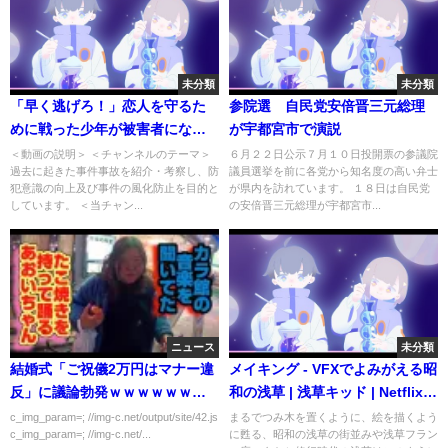
未分類
未分類
「早く逃げろ！」恋人を守るた
参院選 自民党安倍晋三元総理
めに戦った少年が被害者になっ
が宇都宮市で演説
てしまった事件
＜動画の説明＞ ＜チャンネルのテーマ＞
６月２２日公示７月１０日投開票の参議院
過去に起きた事件事故を紹介・考察し、防
議員選挙を前に各党から知名度の高い弁士
犯意識の向上及び事件の風化防止を目的と
が県内を訪れています。 １８日は自民党
しています。 ＜当チャン...
の安倍晋三元総理が宇都宮市...
ニュース
未分類
結婚式「ご祝儀2万円はマナー違
メイキング - VFXでよみがえる昭
反」に議論勃発ｗｗｗｗｗｗｗ
和の浅草 | 浅草キッド | Netflix
ｗｗ
Japan
c_img_param=; //img-c.net/output/site/42.js
まるでつみ木を置くように、絵を描くよう
c_img_param=; //img-c.net/...
に甦る、昭和の浅草の街並みや浅草フラン