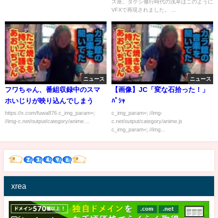
ス座。タケシ修行時代の浅草はこのように
VFXで再現されました。 ...
ニュース
ニュース
フワちゃん、番組収録中のスマ
【画像】JC「変な石拾った！」
ホいじりが映り込んでしまう
ﾊﾟｼｬ
https://x.com/fuwa876 c_img_param=;
c_img_param=; //img-
//img-c.net/output/category/anime....
c.net/output/category/anime.js
c_img_param=; //img...
xrea