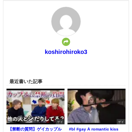
koshirohiroko3
最近書いた記事
ゲイ
ゲイ
【禁断の質問】ゲイカップル
#bl #gay A romantic kiss