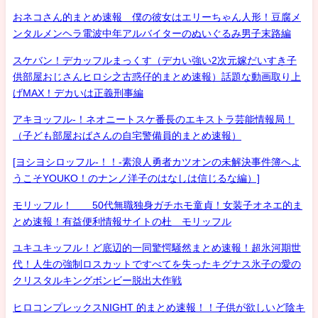
おネコさん的まとめ速報 僕の彼女はエリーちゃん人形！豆腐メ
ンタルメンヘラ電波中年アルバイターのぬいぐるみ男子末路編
スケバン！デカッフルまっくす（デカい強い2次元嫁だいすき子
供部屋おじさんヒロシ之古惑仔的まとめ速報）話題な動画取り上
げMAX！デカいは正義刑事編
アキヨッフル-！ネオニートスケ番長のエキストラ芸能情報局！
（子ども部屋おばさんの自宅警備員的まとめ速報）
[ヨシヨシロッフル-！！-素浪人勇者カツオンの未解決事件簿へよ
うこそYOUKO！のナンノ洋子のはなしは信じるな編）]
モリッフル！ 50代無職独身ガチホモ童貞！女装子オネエ的ま
とめ速報！有益便利情報サイトの杜 モリッフル
ユキユキッフル！ど底辺的一同驚愕騒然まとめ速報！超氷河期世
代！人生の強制ロスカットですべてを失ったキグナス氷子の愛の
クリスタルキングボンビー脱出大作戦
ヒロコンプレックスNIGHT 的まとめ速報！！子供が欲しいど陰キ