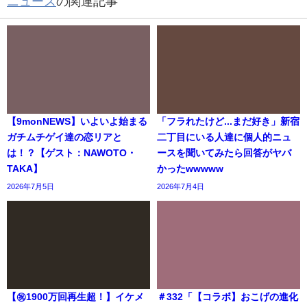
ニュース
の関連記事
【9monNEWS】いよいよ始まる
「フラれたけど...まだ好き」新宿
ガチムチゲイ達の恋リアと
二丁目にいる人達に個人的ニュ
は！？【ゲスト：NAWOTO・
ースを聞いてみたら回答がヤバ
TAKA】
かったwwwww
2026年7月5日
2026年7月4日
【㊗️1900万回再生超！】イケメ
＃332「【コラボ】おこげの進化