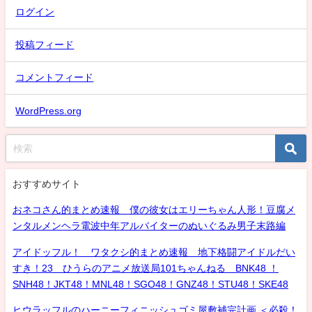
ログイン
投稿フィード
コメントフィード
WordPress.org
おすすめサイト
おネコさん的まとめ速報 僕の彼女はエリーちゃん人形！豆腐メ
ンタルメンヘラ電波中年アルバイターのぬいぐるみ男子末路編
アイドッフル！ ワタクシ的まとめ速報 地下格闘アイドルだい
すき！23 ひうらのアニメ放送局101ちゃんねる BNK48 ！
SNH48！JKT48！MNL48！SGO48！GNZ48！STU48！SKE48
ヒウラッフルのハーニーフィニッシュゴミ屋敷補完計画 ＜必殺！