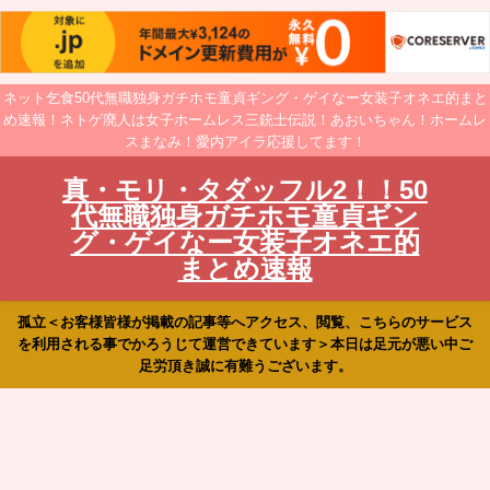
ネット乞食50代無職独身ガチホモ童貞ギング・ゲイなー女装子オネエ的まと
め速報！ネトゲ廃人は女子ホームレス三銃士伝説！あおいちゃん！ホームレ
スまなみ！愛内アイラ応援してます！
真・モリ・タダッフル2！！50
代無職独身ガチホモ童貞ギン
グ・ゲイなー女装子オネエ的
まとめ速報
孤立＜お客様皆様が掲載の記事等へアクセス、閲覧、こちらのサービス
を利用される事でかろうじて運営できています＞本日は足元が悪い中ご
足労頂き誠に有難うございます。