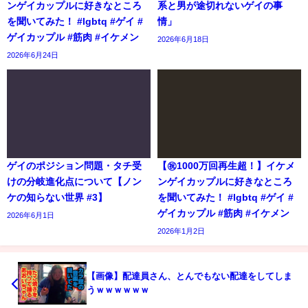
ンゲイカップルに好きなところ
系と男が途切れないゲイの事
を聞いてみた！ #lgbtq #ゲイ #
情」
ゲイカップル #筋肉 #イケメン
2026年6月18日
2026年6月24日
ゲイのポジション問題・タチ受
【㊗️1000万回再生超！】イケメ
けの分岐進化点について【ノン
ンゲイカップルに好きなところ
ケの知らない世界 #3】
を聞いてみた！ #lgbtq #ゲイ #
ゲイカップル #筋肉 #イケメン
2026年6月1日
2026年1月2日
【画像】配達員さん、とんでもない配達をしてしま
うｗｗｗｗｗｗ