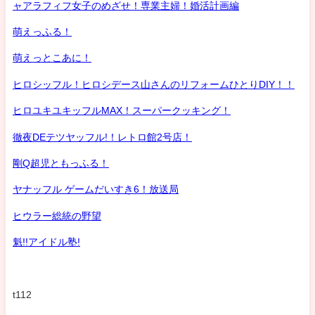
ャアラフィフ女子のめざせ！専業主婦！婚活計画編
萌えっふる！
萌えっとこあに！
ヒロシッフル！ヒロシデース山さんのリフォームひとりDIY！！
ヒロユキユキッフルMAX！スーパークッキング！
徹夜DEテツヤッフル!！レトロ館2号店！
剛Q超児ともっふる！
ヤナッフル ゲームだいすき6！放送局
ヒウラー総統の野望
魁!!アイドル塾!
t112