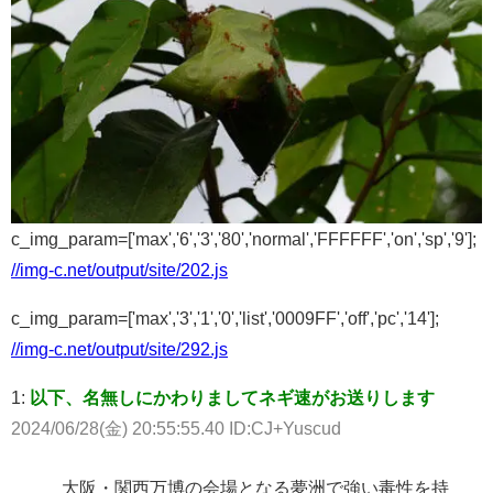
c_img_param=['max','6','3','80','normal','FFFFFF','on','sp','9'];
//img-c.net/output/site/202.js
c_img_param=['max','3','1','0','list','0009FF','off','pc','14'];
//img-c.net/output/site/292.js
1:
以下、名無しにかわりましてネギ速がお送りします
2024/06/28(金) 20:55:55.40 ID:CJ+Yuscud
大阪・関西万博の会場となる夢洲で強い毒性を持