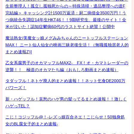
生前整理人！孤立し孤独死からの～特殊清掃・遺品整理への道F
完結編＞ キャッシング計1500万返済：厨二病借金3500万円！う
つ病統合失調症14年生HKT46！！9期研究生、最後のサイト！全
米が泣いた！認知症鬱病60代のラストサイト絶賛！公開中
魔法熟女/美魔女ッ娘メグみみちゃんのニートッフルステーション
MAX！ ニート仙人仙女の映画三昧老後生活！（無職孤独居老人的
まとめ速報Z)]
乙女系腐男子のオカマッフルMAX2- FX！オ・カマトレーダーの
逆襲！！ 極道のオカマたち編（おもしろ動画まとめ速報）
タダッフル！ネトゲ廃人的まとめ速報！！ネット乞食DE2000万
パワーズ！
新・ハゲッフル！哀愁のハゲ男の髪ってるまとめ速報！！激しく
ハゲっTEL？
こじ！コジッフル@！-レズっ娘百合ネエ！こじらせ！50独身処
女のBL腐女子的まとめ速報-