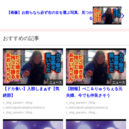
【画像】お前らなら必ず右の女を選ぶ写真、見つか
る
おすすめの記事
ニュース
ニュース
【ドカ食い】入部しまぁす【気
【朗報】ぺこ＆りゅうちぇる元
絶部】
夫婦、今でも仲良さそう
c_img_param=; //img-
c_img_param=; //img-
c.net/output/category/anime.js
c.net/output/category/anime.js
c_img_param=; //img...
c_img_param=; //img...