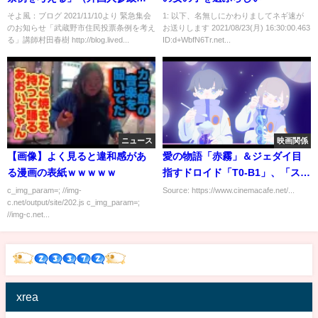
権：松下玲子市長の暴挙）市当
そよ風：ブログ 2021/11/10より 緊急集会
1: 以下、名無しにかわりましてネギ速が
のお知らせ「武蔵野市住民投票条例を考え
お送りします 2021/08/23(月) 16:30:00.463
局は対話出席を拒否【開会挨拶
る」講師村田春樹 http://blog.lived...
ID:d+WbfN6Tr.net...
金子宗徳氏 武蔵野市の住民投票
条例を考える会代表】
2021/11/13 武蔵野芸能劇場
ニュース
映画関係
【画像】よく見ると違和感があ
愛の物語「赤霧」＆ジェダイ目
る漫画の表紙ｗｗｗｗｗ
指すドロイド「T0-B1」、「スタ
ー・ウォーズ：ビジョンズ」2編
c_img_param=; //img-
Source: https://www.cinemacafe.net/...
c.net/output/site/202.js c_img_param=;
のあらすじ公開
//img-c.net...
xrea