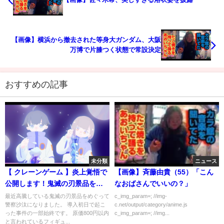
【画像】横浜から撤去された等身大ガンダム、大阪
万博で片膝つく状態で常設決定
おすすめの記事
未分類
ニュース
【 クレーンゲーム 】炎上覚悟で
【画像】斉藤由貴（55）「こん
公開します！鬼滅の刃景品をめ
なおばさんでいいの？」
ぐって警察沙汰になること
最近高騰している鬼滅の刃景品をめぐって
c_img_param=; //img-
警察沙汰になりました。 導入初日で起こ
c.net/output/category/anime.js
に…！！【 鬼滅の刃 】日本夾娃
った事件の一部始終です。 原価800円以内
c_img_param=; //img...
娃機
と言われているフィギュ...