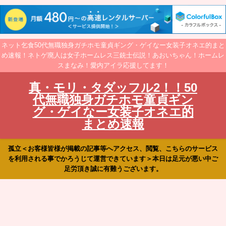
ネット乞食50代無職独身ガチホモ童貞ギング・ゲイなー女装子オネエ的まと
め速報！ネトゲ廃人は女子ホームレス三銃士伝説！あおいちゃん！ホームレ
スまなみ！愛内アイラ応援してます！
真・モリ・タダッフル2！！50
代無職独身ガチホモ童貞ギン
グ・ゲイなー女装子オネエ的
まとめ速報
孤立＜お客様皆様が掲載の記事等へアクセス、閲覧、こちらのサービス
を利用される事でかろうじて運営できています＞本日は足元が悪い中ご
足労頂き誠に有難うございます。