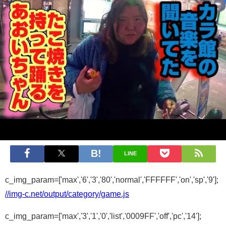
LINE
c_img_param=['max','6','3','80','normal','FFFFFF','on','sp','9'];
//img-c.net/output/category/game.js
c_img_param=['max','3','1','0','list','0009FF','off','pc','14'];