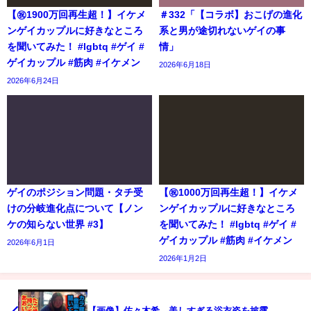
【㊗️1900万回再生超！】イケメ
＃332「【コラボ】おこげの進化
ンゲイカップルに好きなところ
系と男が途切れないゲイの事
を聞いてみた！ #lgbtq #ゲイ #
情」
ゲイカップル #筋肉 #イケメン
2026年6月18日
2026年6月24日
ゲイのポジション問題・タチ受
【㊗️1000万回再生超！】イケメ
けの分岐進化点について【ノン
ンゲイカップルに好きなところ
ケの知らない世界 #3】
を聞いてみた！ #lgbtq #ゲイ #
ゲイカップル #筋肉 #イケメン
2026年6月1日
2026年1月2日
【画像】佐々木希、美しすぎる浴衣姿を披露