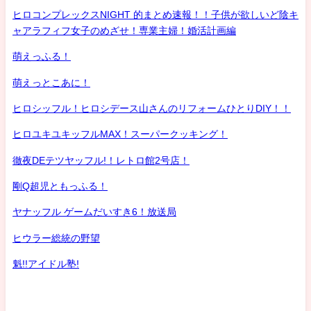
ヒロコンプレックスNIGHT 的まとめ速報！！子供が欲しいど陰キ
ャアラフィフ女子のめざせ！専業主婦！婚活計画編
萌えっふる！
萌えっとこあに！
ヒロシッフル！ヒロシデース山さんのリフォームひとりDIY！！
ヒロユキユキッフルMAX！スーパークッキング！
徹夜DEテツヤッフル!！レトロ館2号店！
剛Q超児ともっふる！
ヤナッフル ゲームだいすき6！放送局
ヒウラー総統の野望
魁!!アイドル塾!