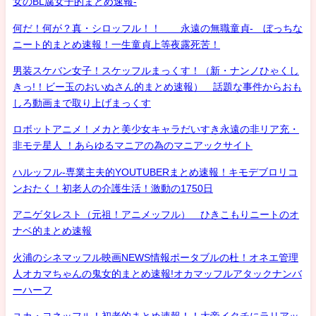
女のBL腐女子的まとめ速報-
何だ！何が？真・シロッフル！！ 永遠の無職童貞- ぼっちな
ニート的まとめ速報！一生童貞上等夜露死苦！
男装スケバン女子！スケッフルまっくす！（新・ナンノひゃくし
きっ!！ビー玉のおいぬさん的まとめ速報） 話題な事件からおも
しろ動画まで取り上げまっくす
ロボットアニメ！メカと美少女キャラだいすき永遠の非リア充・
非モテ星人 ！あらゆるマニアの為のマニアックサイト
ハルッフル-専業主夫的YOUTUBERまとめ速報！キモデブロリコ
ンおたく！初老人の介護生活！激動の1750日
アニゲタレスト（元祖！アニメッフル） ひきこもりニートのオ
ナベ的まとめ速報
火浦のシネマッフル映画NEWS情報ポータブルの杜！オネエ管理
人オカマちゃんの鬼女的まとめ速報!オカマッフルアタックナンバ
ーハーフ
ユカ・ヨネッフル！初老的まとめ速報！！大帝イタチにラリアッ