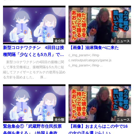
未分類
ニュース
新型コロナワクチン 4回目は接
【画像】油淋鶏食べに来た
種間隔「少なくとも5カ月」で了
c_img_param=; //img-
c.net/output/category/game.js
承(2022年4月25日)
新型コロナワクチンの4回目の接種に関
c_img_param=; //img-...
して厚生労働省は、接種間隔を5カ月に短
縮してファイザーとモデルナの使用を認め
る方針を固めました。 厚...
未分類
ニュース
緊急集会①「武蔵野市住民投票
【画像】おまえらはこの中で16
条例を考える」（外国人参政
の女の子を選ぶらしい