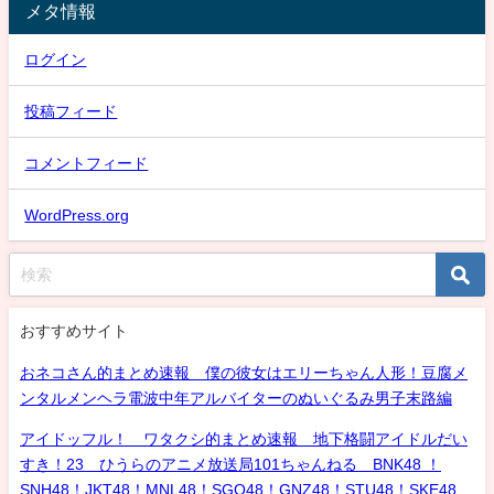
メタ情報
ログイン
投稿フィード
コメントフィード
WordPress.org
おすすめサイト
おネコさん的まとめ速報 僕の彼女はエリーちゃん人形！豆腐メ
ンタルメンヘラ電波中年アルバイターのぬいぐるみ男子末路編
アイドッフル！ ワタクシ的まとめ速報 地下格闘アイドルだい
すき！23 ひうらのアニメ放送局101ちゃんねる BNK48 ！
SNH48！JKT48！MNL48！SGO48！GNZ48！STU48！SKE48