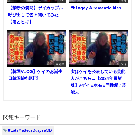
ゲイ
ゲイ
【禁断の質問】ゲイカップル
#bl #gay A romantic kiss
呼び出して色々聞いてみた
【雨とヒキ】
未分類
ゲイ
【韓国VLOG】ゲイのお誕生
実はゲイを公表している芸能
日韓国旅行🇰🇷
人がこちら...【2024年最新
版】#ゲイ #ホモ #同性愛 #芸
能人
関連キーワード
#EatsMatteosBdaysaMB