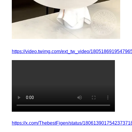
https://video.twimg.com/ext_tw_video/1805186919547
https://x.com/ThebestFigen/status/180613901754237371