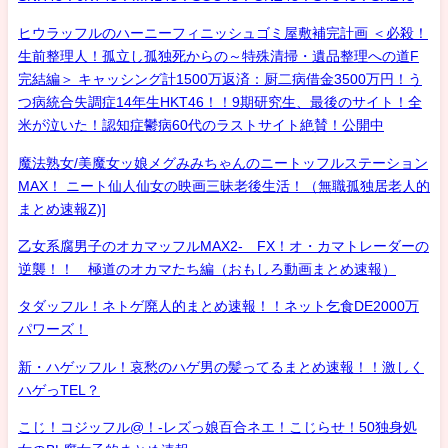
ヒウラッフルのハーニーフィニッシュゴミ屋敷補完計画 ＜必殺！
生前整理人！孤立し孤独死からの～特殊清掃・遺品整理への道F
完結編＞ キャッシング計1500万返済：厨二病借金3500万円！う
つ病統合失調症14年生HKT46！！9期研究生、最後のサイト！全
米が泣いた！認知症鬱病60代のラストサイト絶賛！公開中
魔法熟女/美魔女ッ娘メグみみちゃんのニートッフルステーション
MAX！ ニート仙人仙女の映画三昧老後生活！（無職孤独居老人的
まとめ速報Z)]
乙女系腐男子のオカマッフルMAX2- FX！オ・カマトレーダーの
逆襲！！ 極道のオカマたち編（おもしろ動画まとめ速報）
タダッフル！ネトゲ廃人的まとめ速報！！ネット乞食DE2000万
パワーズ！
新・ハゲッフル！哀愁のハゲ男の髪ってるまとめ速報！！激しく
ハゲっTEL？
こじ！コジッフル@！-レズっ娘百合ネエ！こじらせ！50独身処