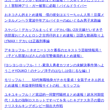
ト！害獣神アリ・ガー被害に必殺！パイルドライバー
おネコさん的まとめ速報 僕の彼女はエリーちゃん人形！豆腐メ
ンタルメンヘラ電波中年アルバイターのぬいぐるみ男子末路編
スケバン！デカッフルまっくす（デカい強い2次元嫁だいすき子
供部屋おじさんヒロシ之古惑仔的まとめ速報）話題な動画取り上
げMAX！デカいは正義刑事編
アキヨッフル-！ネオニートスケ番長のエキストラ芸能情報局！
（子ども部屋おばさんの自宅警備員的まとめ速報）
[ヨシヨシロッフル-！！-素浪人勇者カツオンの未解決事件簿へよ
うこそYOUKO！のナンノ洋子のはなしは信じるな編）]
モリッフル！ 50代無職独身ガチホモ童貞！女装子オネエ的ま
とめ速報！有益便利情報サイトの杜 モリッフル
ユキユキッフル！ど底辺的一同驚愕騒然まとめ速報！超氷河期世
代！人生の強制ロスカットですべてを失ったキグナス氷子の愛の
クリスタルキングボンビー脱出大作戦