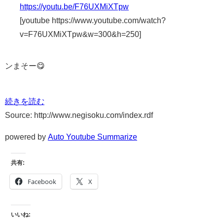
https://youtu.be/F76UXMiXTpw
[youtube https://www.youtube.com/watch?
v=F76UXMiXTpw&w=300&h=250]
ンまそー😋
続きを読む
Source: http://www.negisoku.com/index.rdf
powered by
Auto Youtube Summarize
共有:
Facebook
X
いいね: