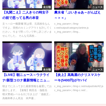
未分類
ニュース
【丸聞こえ】二人きりの時女子
農水省「ぷいきゅあ～がんばえ
の前で思ってる男の本音
～＞＜」
文々ハロー概要欄 実は僕、元高校生なん
c_img_param=; //img-
ですよ。突然のカミングアウトを許してく
c.net/output/category/anime.js
ださい。今まで黙っていて申し訳ございま
c_img_param=; //img...
せんでした。 そんな元高校...
未分類
ニュース
【LIVE】朝ニュース～ウクライ
【炎上】高島屋のクリスマスケ
ナ/新型コロナ最新情報とニュー
ーキ(5400円)がヤバイ
スまとめ(2022年7月8日)
朝までに入ってきた最新情報を厳選してお
c_img_param=; //img-c.net/output/site/42.js
届けします。 【速報】鶴見岳・伽藍岳
c_img_param=; //img-c.net/...
噴火警戒レベルを2に引き上げ 「遊戯王」
高橋和希さん死去 米声優...