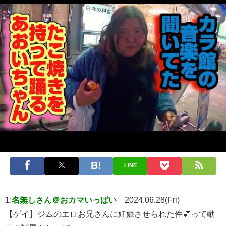
LINE
1:
名無しさん＠おカマいっぱい
2024.06.28(Fri)
【ゲイ】ジムのエロお兄さんに妊娠させられた件💕って動