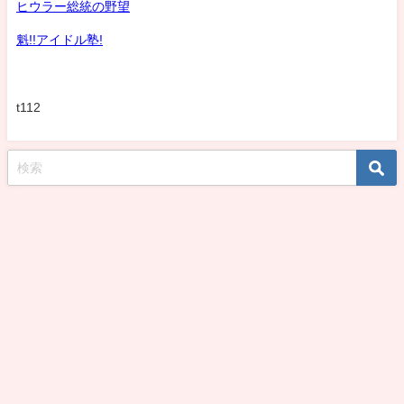
ヒウラー総統の野望
魁!!アイドル塾!
t112
koshirohiroko39jp All Rights Reserved.