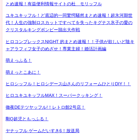
とめ速報！有益便利情報サイトの杜 モリッフル
ユキユキッフル！ど底辺的一同驚愕騒然まとめ速報！超氷河期世
代！人生の強制ロスカットですべてを失ったキグナス氷子の愛の
クリスタルキングボンビー脱出大作戦
ヒロコンプレックスNIGHT 的まとめ速報！！子供が欲しいど陰キ
ャアラフィフ女子のめざせ！専業主婦！婚活計画編
萌えっふる！
萌えっとこあに！
ヒロシッフル！ヒロシデース山さんのリフォームひとりDIY！！
ヒロユキユキッフルMAX！スーパークッキング！
徹夜DEテツヤッフル!！レトロ館2号店！
剛Q超児ともっふる！
ヤナッフル ゲームだいすき6！放送局