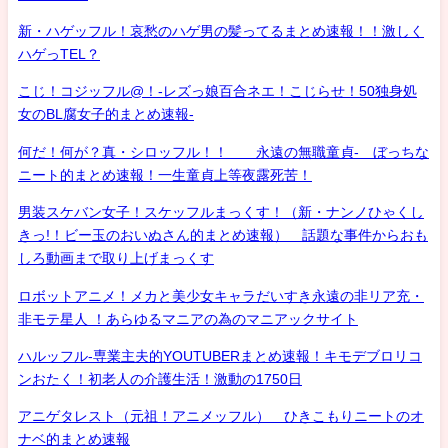
新・ハゲッフル！哀愁のハゲ男の髪ってるまとめ速報！！激しく
ハゲっTEL？
こじ！コジッフル@！-レズっ娘百合ネエ！こじらせ！50独身処
女のBL腐女子的まとめ速報-
何だ！何が？真・シロッフル！！ 永遠の無職童貞- ぼっちな
ニート的まとめ速報！一生童貞上等夜露死苦！
男装スケバン女子！スケッフルまっくす！（新・ナンノひゃくし
きっ!！ビー玉のおいぬさん的まとめ速報） 話題な事件からおも
しろ動画まで取り上げまっくす
ロボットアニメ！メカと美少女キャラだいすき永遠の非リア充・
非モテ星人 ！あらゆるマニアの為のマニアックサイト
ハルッフル-専業主夫的YOUTUBERまとめ速報！キモデブロリコ
ンおたく！初老人の介護生活！激動の1750日
アニゲタレスト（元祖！アニメッフル） ひきこもりニートのオ
ナベ的まとめ速報