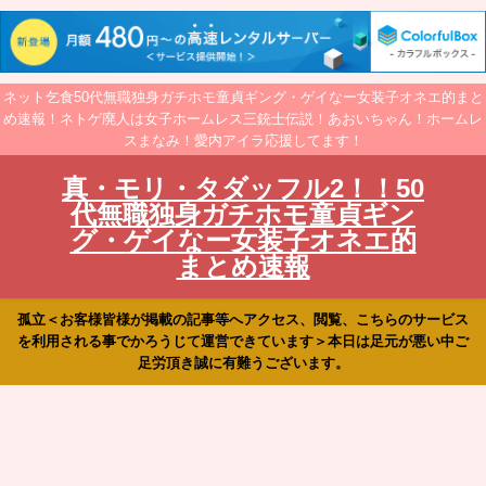
ネット乞食50代無職独身ガチホモ童貞ギング・ゲイなー女装子オネエ的まと
め速報！ネトゲ廃人は女子ホームレス三銃士伝説！あおいちゃん！ホームレ
スまなみ！愛内アイラ応援してます！
真・モリ・タダッフル2！！50
代無職独身ガチホモ童貞ギン
グ・ゲイなー女装子オネエ的
まとめ速報
孤立＜お客様皆様が掲載の記事等へアクセス、閲覧、こちらのサービス
を利用される事でかろうじて運営できています＞本日は足元が悪い中ご
足労頂き誠に有難うございます。