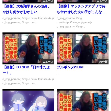
ニュース
ニュース
【画像】大谷翔平さんの頭身、
【画像】マッチングアプリで待
やはり何かがおかしい
ち合わせした女の子がこんなん
だったらどうする？
c_img_param=; //img-c.net/output/site/42.js
c_img_param=; //img-
c_img_param=; //img-c.net/...
c.net/output/category/game.js
c_img_param=; //img-...
ニュース
未分類
【画像】DJ SOD「日本来たよ
ブルボンヌ/SURF
ー！」
...
c_img_param=; //img-c.net/output/site/42.js
c_img_param=; //img-c.net/...