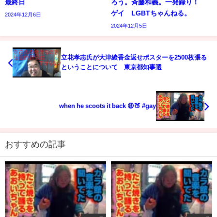
最終日
ろう。斉藤和義。一発録り！
ゲイ LGBTちゃんねる。
2024年12月6日
2024年12月5日
立花孝志氏が大津綾香金返せポスターを2500枚張る
ということについて 東京都知事選
when he scoots it back 😩🍑 #gay
おすすめの記事