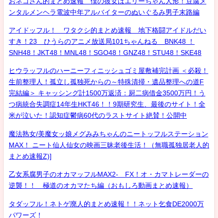
おネコさん的まとめ速報 僕の彼女はエリーちゃん人形！豆腐メ
ンタルメンヘラ電波中年アルバイターのぬいぐるみ男子末路編
アイドッフル！ ワタクシ的まとめ速報 地下格闘アイドルだい
すき！23 ひうらのアニメ放送局101ちゃんねる BNK48 ！
SNH48！JKT48！MNL48！SGO48！GNZ48！STU48！SKE48
ヒウラッフルのハーニーフィニッシュゴミ屋敷補完計画 ＜必殺！
生前整理人！孤立し孤独死からの～特殊清掃・遺品整理への道F
完結編＞ キャッシング計1500万返済：厨二病借金3500万円！う
つ病統合失調症14年生HKT46！！9期研究生、最後のサイト！全
米が泣いた！認知症鬱病60代のラストサイト絶賛！公開中
魔法熟女/美魔女ッ娘メグみみちゃんのニートッフルステーション
MAX！ ニート仙人仙女の映画三昧老後生活！（無職孤独居老人的
まとめ速報Z)]
乙女系腐男子のオカマッフルMAX2- FX！オ・カマトレーダーの
逆襲！！ 極道のオカマたち編（おもしろ動画まとめ速報）
タダッフル！ネトゲ廃人的まとめ速報！！ネット乞食DE2000万
パワーズ！