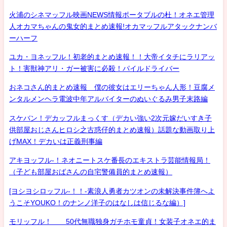
火浦のシネマッフル映画NEWS情報ポータブルの杜！オネエ管理
人オカマちゃんの鬼女的まとめ速報!オカマッフルアタックナンバ
ーハーフ
ユカ・ヨネッフル！初老的まとめ速報！！大帝イタチにラリアッ
ト！害獣神アリ・ガー被害に必殺！パイルドライバー
おネコさん的まとめ速報 僕の彼女はエリーちゃん人形！豆腐メ
ンタルメンヘラ電波中年アルバイターのぬいぐるみ男子末路編
スケバン！デカッフルまっくす（デカい強い2次元嫁だいすき子
供部屋おじさんヒロシ之古惑仔的まとめ速報）話題な動画取り上
げMAX！デカいは正義刑事編
アキヨッフル-！ネオニートスケ番長のエキストラ芸能情報局！
（子ども部屋おばさんの自宅警備員的まとめ速報）
[ヨシヨシロッフル-！！-素浪人勇者カツオンの未解決事件簿へよ
うこそYOUKO！のナンノ洋子のはなしは信じるな編）]
モリッフル！ 50代無職独身ガチホモ童貞！女装子オネエ的ま