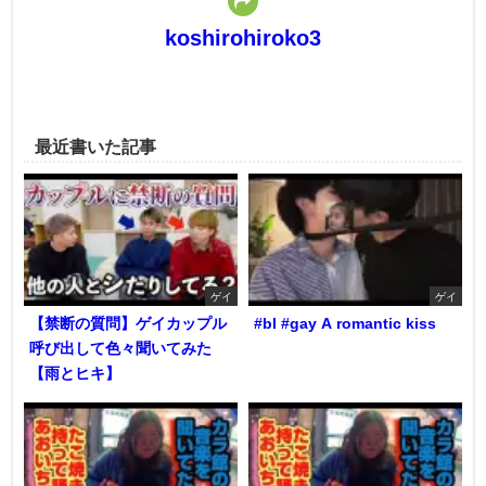
koshirohiroko3
最近書いた記事
ゲイ
ゲイ
【禁断の質問】ゲイカップル
#bl #gay A romantic kiss
呼び出して色々聞いてみた
【雨とヒキ】