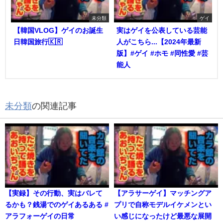
未分類
ゲイ
【韓国VLOG】ゲイのお誕生
実はゲイを公表している芸能
日韓国旅行🇰🇷
人がこちら...【2024年最新
版】#ゲイ #ホモ #同性愛 #芸
能人
未分類
の関連記事
【実録】その行動、実はバレて
【アラサーゲイ】マッチングア
るかも？銭湯でのゲイあるある #
プリで自称モデルイケメンとい
アラフォーゲイの日常
い感じになったけど最悪な展開