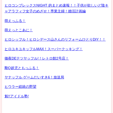
ヒロコンプレックスNIGHT 的まとめ速報！！子供が欲しいど陰キ
ャアラフィフ女子のめざせ！専業主婦！婚活計画編
萌えっふる！
萌えっとこあに！
ヒロシッフル！ヒロシデース山さんのリフォームひとりDIY！！
ヒロユキユキッフルMAX！スーパークッキング！
徹夜DEテツヤッフル!！レトロ館2号店！
剛Q超児ともっふる！
ヤナッフル ゲームだいすき6！放送局
ヒウラー総統の野望
魁!!アイドル塾!