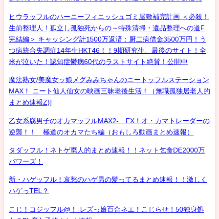
ヒウラッフルのハーニーフィニッシュゴミ屋敷補完計画 ＜必殺！
生前整理人！孤立し孤独死からの～特殊清掃・遺品整理への道F
完結編＞ キャッシング計1500万返済：厨二病借金3500万円！う
つ病統合失調症14年生HKT46！！9期研究生、最後のサイト！全
米が泣いた！認知症鬱病60代のラストサイト絶賛！公開中
魔法熟女/美魔女ッ娘メグみみちゃんのニートッフルステーション
MAX！ ニート仙人仙女の映画三昧老後生活！（無職孤独居老人的
まとめ速報Z)]
乙女系腐男子のオカマッフルMAX2- FX！オ・カマトレーダーの
逆襲！！ 極道のオカマたち編（おもしろ動画まとめ速報）
タダッフル！ネトゲ廃人的まとめ速報！！ネット乞食DE2000万
パワーズ！
新・ハゲッフル！哀愁のハゲ男の髪ってるまとめ速報！！激しく
ハゲっTEL？
こじ！コジッフル@！-レズっ娘百合ネエ！こじらせ！50独身処