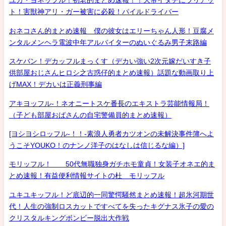
ユカ・ヨネッフル！初老的まとめ速報！！大帝イタチにラリアッ
ト！害獣神アリ・ガー被害に必殺！パイルドライバー
おネコさん的まとめ速報 僕の彼女はエリーちゃん人形！豆腐メ
ンタルメンヘラ電波中年アルバイターのぬいぐるみ男子末路編
スケバン！デカッフルまっくす（デカい強い2次元嫁だいすき子
供部屋おじさんヒロシ之古惑仔的まとめ速報）話題な動画取り上
げMAX！デカいは正義刑事編
アキヨッフル-！ネオニートスケ番長のエキストラ芸能情報局！
（子ども部屋おばさんの自宅警備員的まとめ速報）
[ヨシヨシロッフル-！！-素浪人勇者カツオンの未解決事件簿へよ
うこそYOUKO！のナンノ洋子のはなしは信じるな編）]
モリッフル！ 50代無職独身ガチホモ童貞！女装子オネエ的ま
とめ速報！有益便利情報サイトの杜 モリッフル
ユキユキッフル！ど底辺的一同驚愕騒然まとめ速報！超氷河期世
代！人生の強制ロスカットですべてを失ったキグナス氷子の愛の
クリスタルキングボンビー脱出大作戦