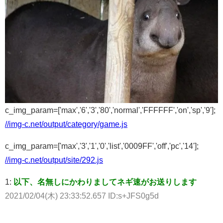
c_img_param=['max','6','3','80','normal','FFFFFF','on','sp','9'];
//img-c.net/output/category/game.js
c_img_param=['max','3','1','0','list','0009FF','off','pc','14'];
//img-c.net/output/site/292.js
1:
以下、名無しにかわりましてネギ速がお送りします
2021/02/04(木) 23:33:52.657 ID:s+JFS0g5d