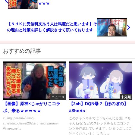
ｗｗｗ
【ＮＨＫに受信料支払う人は馬鹿だと思います】そ
の理由と対策を詳しく解説させて頂いております。
について
おすすめの記事
ニュース
未分類
【画像】原神×じゃがりこコラ
【2ch】DQN母？【ほのぼの】
ボ、来るｗｗｗｗｗ
#Shorts
c_img_param=; //img-
このチャンネルでは５ちゃんねる(旧 ２ち
c.net/output/site/202.js c_img_param=;
ゃんねる)などのスレッドをもとにコンテ
//img-c.net...
ンツを作成していきます。ひまつぶしにご
利用ください！！ よろし...