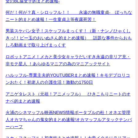
女のBL腐女子的まとめ速報-
何だ！何が？真・シロッフル！！ 永遠の無職童貞- ぼっちな
ニート的まとめ速報！一生童貞上等夜露死苦！
男装スケバン女子！スケッフルまっくす！（新・ナンノひゃくし
きっ!！ビー玉のおいぬさん的まとめ速報） 話題な事件からおも
しろ動画まで取り上げまっくす
ロボットアニメ！メカと美少女キャラだいすき永遠の非リア充・
非モテ星人 ！あらゆるマニアの為のマニアックサイト
ハルッフル-専業主夫的YOUTUBERまとめ速報！キモデブロリコ
ンおたく！初老人の介護生活！激動の1750日
アニゲタレスト（元祖！アニメッフル） ひきこもりニートのオ
ナベ的まとめ速報
火浦のシネマッフル映画NEWS情報ポータブルの杜！オネエ管理
人オカマちゃんの鬼女的まとめ速報!オカマッフルアタックナンバ
ーハーフ