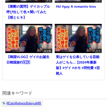
ゲイ
ゲイ
【禁断の質問】ゲイカップル
#bl #gay A romantic kiss
呼び出して色々聞いてみた
【雨とヒキ】
未分類
ゲイ
【韓国VLOG】ゲイのお誕生
実はゲイを公表している芸能
日韓国旅行🇰🇷
人がこちら...【2024年最新
版】#ゲイ #ホモ #同性愛 #芸
能人
関連キーワード
#EatsMatteosBdaysaMB