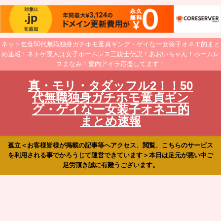
ネット乞食50代無職独身ガチホモ童貞ギング・ゲイなー女装子オネエ的まと
め速報！ネトゲ廃人は女子ホームレス三銃士伝説！あおいちゃん！ホームレ
スまなみ！愛内アイラ応援してます！
真・モリ・タダッフル2！！50
代無職独身ガチホモ童貞ギン
グ・ゲイなー女装子オネエ的
まとめ速報
孤立＜お客様皆様が掲載の記事等へアクセス、閲覧、こちらのサービス
を利用される事でかろうじて運営できています＞本日は足元が悪い中ご
足労頂き誠に有難うございます。