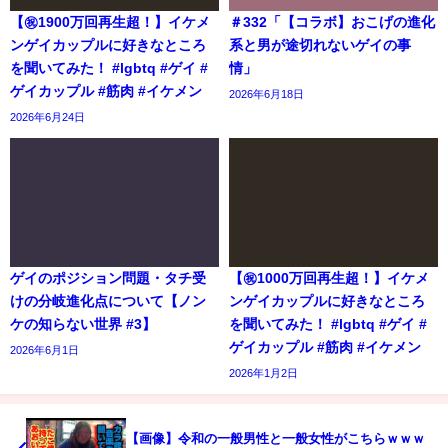
【㊗️1900万回再生超！】イケメ
＃332「【コラボ】おこげの進化
ンゲイカップルに好きなところ
系と男が途切れないゲイの事
を聞いてみた！ #lgbtq #ゲイ #
情」
ゲイカップル #筋肉 #イケメン
2026年6月18日
2026年6月24日
ゲイのポジション問題・タチ受
【㊗️1000万回再生超！】イケメ
けの分岐進化点について【ノン
ンゲイカップルに好きなところ
ケの知らない世界 #3】
を聞いてみた！ #lgbtq #ゲイ #
ゲイカップル #筋肉 #イケメン
2026年6月1日
2026年1月2日
【画像】令和の一般男性と一般女性がこちらｗｗｗ