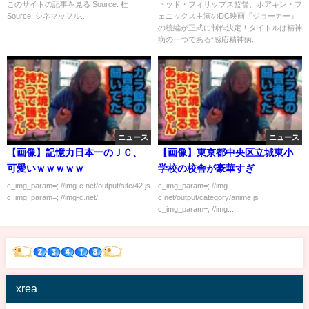
それ…
トマン登場の可能性？
このサイトの記事を見る Source: 杜
トッド・フィリップス監督、ホアキン・フ
Source: シネマッフル...
ェニックス主演のDC映画『ジョーカー』
の続編が正式に制作決定！タイトルは精神
病の一つである”感応精神病...
ニュース
ニュース
【画像】記憶力日本一のＪＣ、
【画像】東京都中央区立城東小
可愛いｗｗｗｗｗ
学校の校舎が豪華すぎ
c_img_param=; //img-c.net/output/site/42.js
c_img_param=; //img-
c_img_param=; //img-c.net/...
c.net/output/category/anime.js
c_img_param=; //img...
xrea