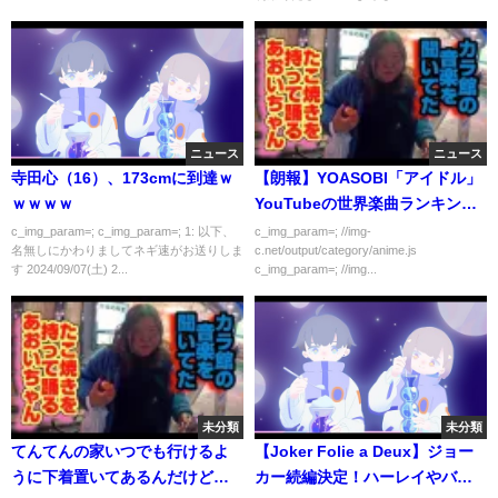
ニュース
ニュース
寺田心（16）、173cmに到達ｗ
【朗報】YOASOBI「アイドル」
ｗｗｗｗ
YouTubeの世界楽曲ランキング
で１位になる
c_img_param=; c_img_param=; 1: 以下、
c_img_param=; //img-
名無しにかわりましてネギ速がお送りしま
c.net/output/category/anime.js
す 2024/09/07(土) 2...
c_img_param=; //img...
未分類
未分類
てんてんの家いつでも行けるよ
【Joker Folie a Deux】ジョー
うに下着置いてあるんだけど、
カー続編決定！ハーレイやバッ