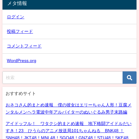
メタ情報
ログイン
投稿フィード
コメントフィード
WordPress.org
おすすめサイト
おネコさん的まとめ速報 僕の彼女はエリーちゃん人形！豆腐メ
ンタルメンヘラ電波中年アルバイターのぬいぐるみ男子末路編
アイドッフル！ ワタクシ的まとめ速報 地下格闘アイドルだい
すき！23 ひうらのアニメ放送局101ちゃんねる BNK48 ！
SNH48！JKT48！MNL48！SGO48！GNZ48！STU48！SKE48