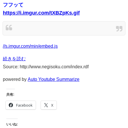
フフッて
https://i.imgur.com/tXBZpKs.gif
//s.imgur.com/min/embed.js
続きを読む
Source: http://www.negisoku.com/index.rdf
powered by
Auto Youtube Summarize
共有:
Facebook
X
いいね: