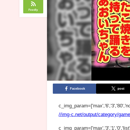
Feedly
Facebook
post
c_img_param=['max','6','3','80','no
//img-c.net/output/category/game
c_img_param=['max','3','1','0','list',