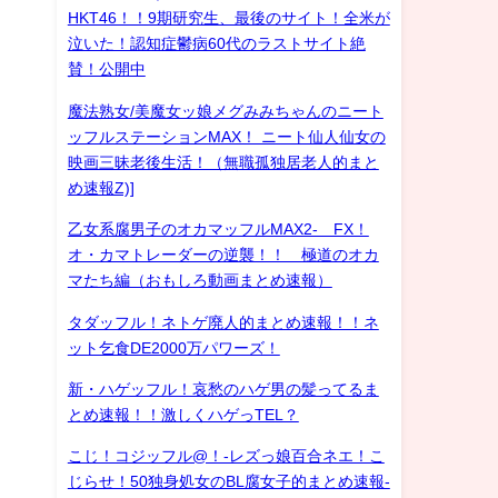
HKT46！！9期研究生、最後のサイト！全米が
泣いた！認知症鬱病60代のラストサイト絶
賛！公開中
魔法熟女/美魔女ッ娘メグみみちゃんのニート
ッフルステーションMAX！ ニート仙人仙女の
映画三昧老後生活！（無職孤独居老人的まと
め速報Z)]
乙女系腐男子のオカマッフルMAX2- FX！
オ・カマトレーダーの逆襲！！ 極道のオカ
マたち編（おもしろ動画まとめ速報）
タダッフル！ネトゲ廃人的まとめ速報！！ネ
ット乞食DE2000万パワーズ！
新・ハゲッフル！哀愁のハゲ男の髪ってるま
とめ速報！！激しくハゲっTEL？
こじ！コジッフル@！-レズっ娘百合ネエ！こ
じらせ！50独身処女のBL腐女子的まとめ速報-