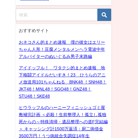
おすすめサイト
おネコさん的まとめ速報 僕の彼女はエリー
ちゃん人形！豆腐メンタルメンヘラ電波中年
アルバイターのぬいぐるみ男子末路編
アイドッフル！ ワタクシ的まとめ速報 地
下格闘アイドルだいすき！23 ひうらのアニ
メ放送局101ちゃんねる BNK48 ！SNH48！
JKT48！MNL48！SGO48！GNZ48！
STU48！SKE48
ヒウラッフルのハーニーフィニッシュゴミ屋
敷補完計画 ＜必殺！生前整理人！孤立し孤独
死からの～特殊清掃・遺品整理への道F完結編
＞ キャッシング計1500万返済：厨二病借金
3500万円！うつ病統合失調症14年生