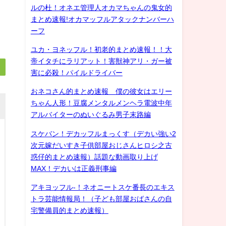
ルの杜！オネエ管理人オカマちゃんの鬼女的
まとめ速報!オカマッフルアタックナンバーハ
ーフ
ユカ・ヨネッフル！初老的まとめ速報！！大
帝イタチにラリアット！害獣神アリ・ガー被
害に必殺！パイルドライバー
おネコさん的まとめ速報 僕の彼女はエリー
ちゃん人形！豆腐メンタルメンヘラ電波中年
アルバイターのぬいぐるみ男子末路編
スケバン！デカッフルまっくす（デカい強い2
次元嫁だいすき子供部屋おじさんヒロシ之古
惑仔的まとめ速報）話題な動画取り上げ
MAX！デカいは正義刑事編
アキヨッフル-！ネオニートスケ番長のエキス
トラ芸能情報局！（子ども部屋おばさんの自
宅警備員的まとめ速報）