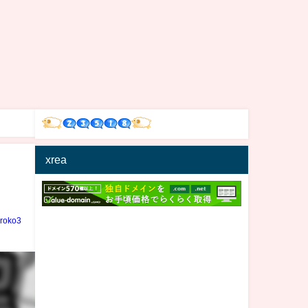
xrea
iroko3