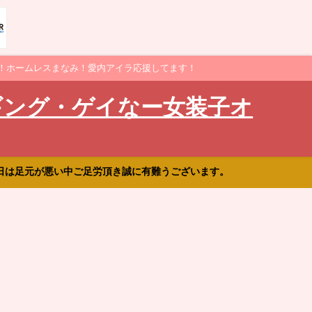
！ホームレスまなみ！愛内アイラ応援してます！
ギング・ゲイなー女装子オ
日は足元が悪い中ご足労頂き誠に有難うございます。