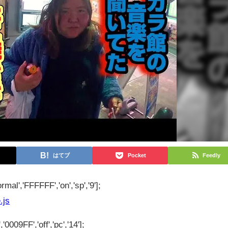
はてブ
Pocket
Feedly
rmal','FFFFFF','on','sp','9'];
.js
'0009FF','off','pc','14'];