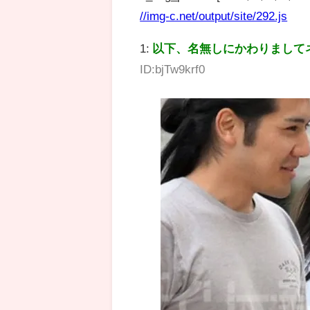
//img-c.net/output/site/292.js
1:
以下、名無しにかわりまして
ID:bjTw9krf0