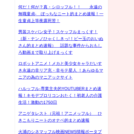
何だ！何が？真・シロッフル！！ 永遠の
無職童貞- ぼっちなニート的まとめ速報！一
生童貞上等夜露死苦！
男装スケバン女子！スケッフルまっくす！
（新・ナンノひゃくしきっ!！ビー玉のおいぬ
さん的まとめ速報） 話題な事件からおもし
ろ動画まで取り上げまっくす
ロボットアニメ！メカと美少女キャラだいす
き永遠の非リア充・非モテ星人 ！あらゆるマ
ニアの為のマニアックサイト
ハルッフル-専業主夫的YOUTUBERまとめ速
報！キモデブロリコンおたく！初老人の介護
生活！激動の1750日
アニゲタレスト（元祖！アニメッフル） ひ
きこもりニートのオナベ的まとめ速報
火浦のシネマッフル映画NEWS情報ポータブ