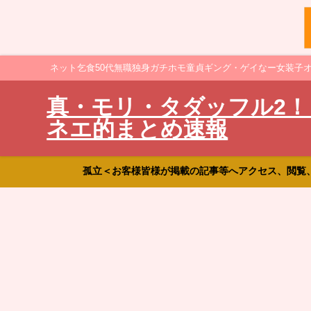
ネット乞食50代無職独身ガチホモ童貞ギング・ゲイなー女装子
真・モリ・タダッフル2！
ネエ的まとめ速報
孤立＜お客様皆様が掲載の記事等へアクセス、閲覧