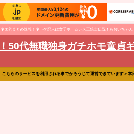
オネエ的まとめ速報！ネトゲ廃人は女子ホームレス三銃士伝説！あおいちゃん
！50代無職独身ガチホモ童貞
、こちらのサービスを利用される事でかろうじて運営できています＞本