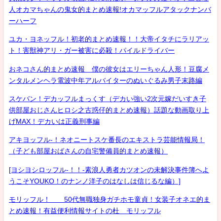
人オカマちゃんの鬼女的まとめ速報!オカマッフルアタックナンバ
ーハーフ
ユカ・ヨネッフル！初老的まとめ速報！！大帝イタチにラリアッ
ト！害獣神アリ・ガー被害に必殺！パイルドライバー
おネコさん的まとめ速報 僕の彼女はエリーちゃん人形！豆腐メ
ンタルメンヘラ電波中年アルバイターのぬいぐるみ男子末路編
スケバン！デカッフルまっくす（デカい強い2次元嫁だいすき子
供部屋おじさんヒロシ之古惑仔的まとめ速報）話題な動画取り上
げMAX！デカいは正義刑事編
アキヨッフル-！ネオニートスケ番長のエキストラ芸能情報局！
（子ども部屋おばさんの自宅警備員的まとめ速報）
[ヨシヨシロッフル-！！-素浪人勇者カツオンの未解決事件簿へよ
うこそYOUKO！のナンノ洋子のはなしは信じるな編）]
モリッフル！ 50代無職独身ガチホモ童貞！女装子オネエ的ま
とめ速報！有益便利情報サイトの杜 モリッフル