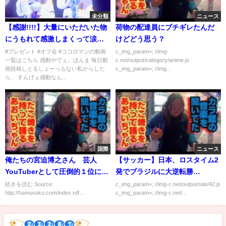
未分類
ニュース
【感謝!!!!】大量にいただいた物
荷物の配達員にブチギレたんだ
にうもれて感激しまくって涙し
けどどう思う？
たヤツ
#プレゼント #オフ会 #ココロマンの動画
c_img_param=; //img-
一覧はこちら 感動やでぇ。ほんま 毎日動
c.net/output/category/anime.js
画投稿しとるしょーっもない私からした
c_img_param=; //img...
ら、 すんげぇ感動なん...
国際
ニュース
俺たちの宮迫博之さん 芸人
【サッカー】日本、ロスタイム2
YouTuberとして圧倒的１位にな
発でブラジルに大逆転勝
る
利！！！！！
続きを読む Source:
c_img_param=; //img-c.net/output/site/42.js
http://hamusoku.com/index.rdf...
c_img_param=; //img-c.net/...