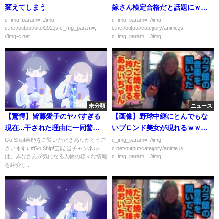
変えてしまう
嫁さん検定合格だと話題にｗｗ
ｗｗｗ
c_img_param=; //img-
c_img_param=; //img-
c.net/output/site/202.js c_img_param=;
c.net/output/category/anime.js
//img-c.net...
c_img_param=; //img...
未分類
ニュース
【驚愕】皆藤愛子のヤバすぎる
【画像】野球中継にとんでもな
現在...干された理由に一同驚
いブロンド美女が現れるｗｗｗ
愕...！「めざましテレビ」で活躍
ｗｗ
Go!Ship!芸能をご覧いただきありがとうご
c_img_param=; //img-
ざいます♪ #Go!Ship!芸能 当チャンネル
c.net/output/category/anime.js
した女子アナの韓国批判や愛煙
は、みなさんが気になる人物の様々な情報
c_img_param=; //img...
家の噂に驚きを隠せない...
を紹介し...