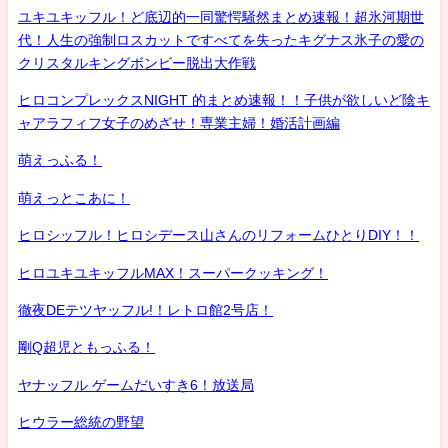
ユキユキッフル！ど底辺的一同驚愕騒然まとめ速報！超氷河期世
代！人生の強制ロスカットですべてを失ったキグナス氷子の愛の
クリスタルキングボンビー脱出大作戦
ヒロコンプレックスNIGHT 的まとめ速報！！子供が欲しいど陰キ
ャアラフィフ女子のめざせ！専業主婦！婚活計画編
萌えっふる！
萌えっとこあに！
ヒロシッフル！ヒロシデース山さんのリフォームひとりDIY！！
ヒロユキユキッフルMAX！スーパークッキング！
徹夜DEテツヤッフル!！レトロ館2号店！
剛Q超児ともっふる！
ヤナッフル ゲームだいすき6！放送局
ヒウラー総統の野望