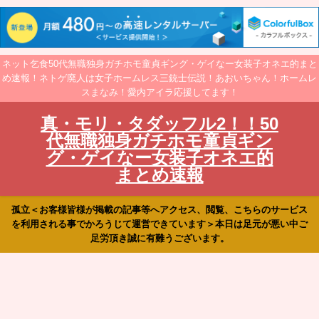
ネット乞食50代無職独身ガチホモ童貞ギング・ゲイなー女装子オネエ的まと
め速報！ネトゲ廃人は女子ホームレス三銃士伝説！あおいちゃん！ホームレ
スまなみ！愛内アイラ応援してます！
真・モリ・タダッフル2！！50
代無職独身ガチホモ童貞ギン
グ・ゲイなー女装子オネエ的
まとめ速報
孤立＜お客様皆様が掲載の記事等へアクセス、閲覧、こちらのサービス
を利用される事でかろうじて運営できています＞本日は足元が悪い中ご
足労頂き誠に有難うございます。