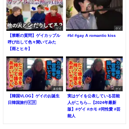
ゲイ
ゲイ
【禁断の質問】ゲイカップル
#bl #gay A romantic kiss
呼び出して色々聞いてみた
【雨とヒキ】
未分類
ゲイ
【韓国VLOG】ゲイのお誕生
実はゲイを公表している芸能
日韓国旅行🇰🇷
人がこちら...【2024年最新
版】#ゲイ #ホモ #同性愛 #芸
能人