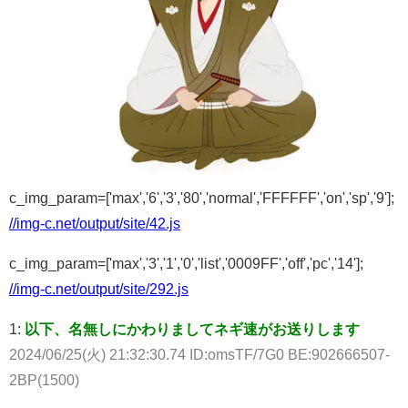
c_img_param=['max','6','3','80','normal','FFFFFF','on','sp','9'];
//img-c.net/output/site/42.js
c_img_param=['max','3','1','0','list','0009FF','off','pc','14'];
//img-c.net/output/site/292.js
1:
以下、名無しにかわりましてネギ速がお送りします
2024/06/25(火) 21:32:30.74 ID:omsTF/7G0 BE:902666507-
2BP(1500)