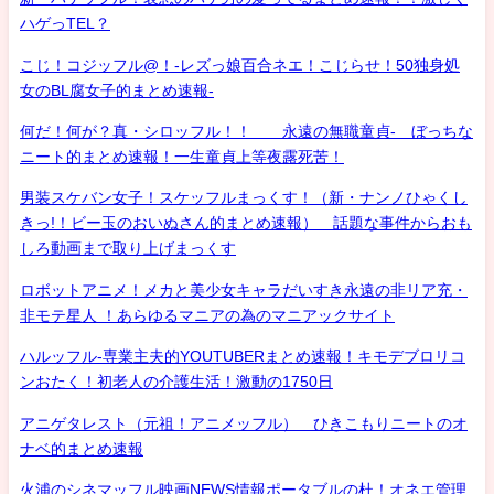
ハゲっTEL？
こじ！コジッフル@！-レズっ娘百合ネエ！こじらせ！50独身処
女のBL腐女子的まとめ速報-
何だ！何が？真・シロッフル！！ 永遠の無職童貞- ぼっちな
ニート的まとめ速報！一生童貞上等夜露死苦！
男装スケバン女子！スケッフルまっくす！（新・ナンノひゃくし
きっ!！ビー玉のおいぬさん的まとめ速報） 話題な事件からおも
しろ動画まで取り上げまっくす
ロボットアニメ！メカと美少女キャラだいすき永遠の非リア充・
非モテ星人 ！あらゆるマニアの為のマニアックサイト
ハルッフル-専業主夫的YOUTUBERまとめ速報！キモデブロリコ
ンおたく！初老人の介護生活！激動の1750日
アニゲタレスト（元祖！アニメッフル） ひきこもりニートのオ
ナベ的まとめ速報
火浦のシネマッフル映画NEWS情報ポータブルの杜！オネエ管理