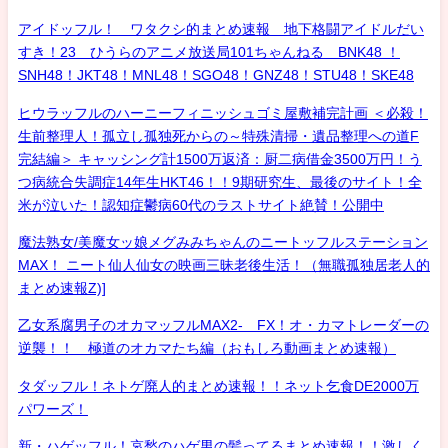
アイドッフル！ ワタクシ的まとめ速報 地下格闘アイドルだい
すき！23 ひうらのアニメ放送局101ちゃんねる BNK48 ！
SNH48！JKT48！MNL48！SGO48！GNZ48！STU48！SKE48
ヒウラッフルのハーニーフィニッシュゴミ屋敷補完計画 ＜必殺！
生前整理人！孤立し孤独死からの～特殊清掃・遺品整理への道F
完結編＞ キャッシング計1500万返済：厨二病借金3500万円！う
つ病統合失調症14年生HKT46！！9期研究生、最後のサイト！全
米が泣いた！認知症鬱病60代のラストサイト絶賛！公開中
魔法熟女/美魔女ッ娘メグみみちゃんのニートッフルステーション
MAX！ ニート仙人仙女の映画三昧老後生活！（無職孤独居老人的
まとめ速報Z)]
乙女系腐男子のオカマッフルMAX2- FX！オ・カマトレーダーの
逆襲！！ 極道のオカマたち編（おもしろ動画まとめ速報）
タダッフル！ネトゲ廃人的まとめ速報！！ネット乞食DE2000万
パワーズ！
新・ハゲッフル！哀愁のハゲ男の髪ってるまとめ速報！！激しく