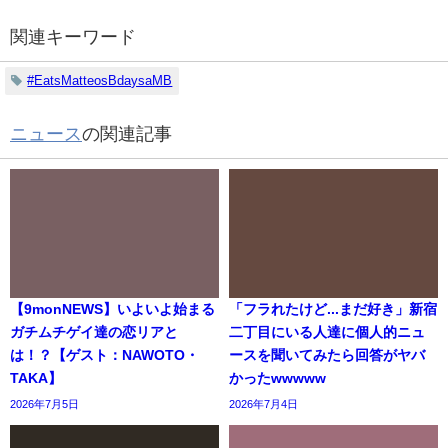
関連キーワード
#EatsMatteosBdaysaMB
ニュース
の関連記事
【9monNEWS】いよいよ始まる
「フラれたけど...まだ好き」新宿
ガチムチゲイ達の恋リアと
二丁目にいる人達に個人的ニュ
は！？【ゲスト：NAWOTO・
ースを聞いてみたら回答がヤバ
TAKA】
かったwwwww
2026年7月5日
2026年7月4日