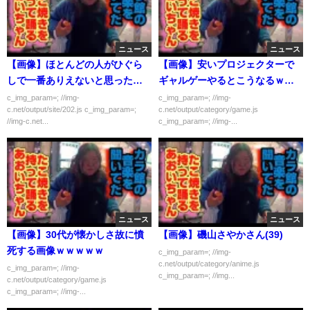
ニュース
ニュース
【画像】ほとんどの人がひぐら
【画像】安いプロジェクターで
しで一番ありえないと思ったシ
ギャルゲーやるとこうなるｗｗ
ーンがこれｗｗｗｗｗ
ｗｗｗ
c_img_param=; //img-
c_img_param=; //img-
c.net/output/site/202.js c_img_param=;
c.net/output/category/game.js
//img-c.net...
c_img_param=; //img-...
ニュース
ニュース
【画像】30代が懐かしさ故に憤
【画像】磯山さやかさん(39)
死する画像ｗｗｗｗｗ
c_img_param=; //img-
c.net/output/category/anime.js
c_img_param=; //img-
c_img_param=; //img...
c.net/output/category/game.js
c_img_param=; //img-...