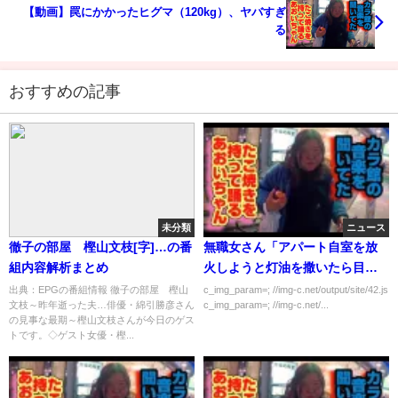
【動画】罠にかかったヒグマ（120kg）、ヤバすぎ
る
おすすめの記事
未分類
ニュース
徹子の部屋 樫山文枝[字]…の番
無職女さん「アパート自室を放
組内容解析まとめ
火しようと灯油を撒いたら目が
痛くなったので助けて！」
出典：EPGの番組情報 徹子の部屋 樫山
c_img_param=; //img-c.net/output/site/42.js
文枝～昨年逝った夫…俳優・綿引勝彦さん
c_img_param=; //img-c.net/...
の見事な最期～樫山文枝さんが今日のゲス
トです。◇ゲスト女優・樫...