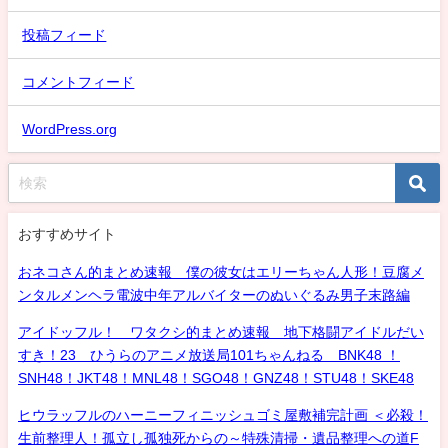
投稿フィード
コメントフィード
WordPress.org
おすすめサイト
おネコさん的まとめ速報 僕の彼女はエリーちゃん人形！豆腐メ
ンタルメンヘラ電波中年アルバイターのぬいぐるみ男子末路編
アイドッフル！ ワタクシ的まとめ速報 地下格闘アイドルだい
すき！23 ひうらのアニメ放送局101ちゃんねる BNK48 ！
SNH48！JKT48！MNL48！SGO48！GNZ48！STU48！SKE48
ヒウラッフルのハーニーフィニッシュゴミ屋敷補完計画 ＜必殺！
生前整理人！孤立し孤独死からの～特殊清掃・遺品整理への道F