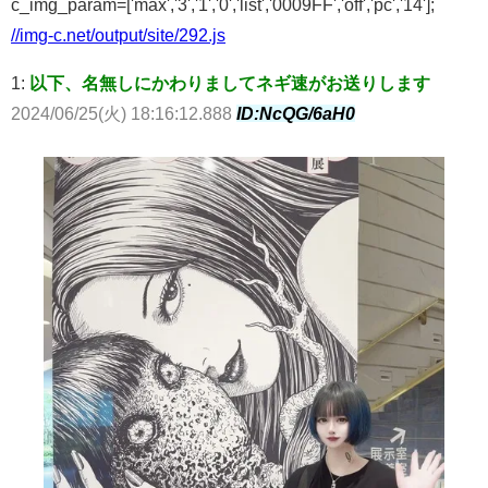
c_img_param=['max','3','1','0','list','0009FF','off','pc','14'];
//img-c.net/output/site/292.js
1:
以下、名無しにかわりましてネギ速がお送りします
2024/06/25(火) 18:16:12.888
ID:NcQG/6aH0