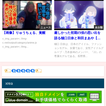
ニュース
未分類
【画像】りゅうちぇる、覚醒
厳しかった初期の頃の思い出を
語る樋口日奈と和田まあや【文
c_img_param=; //img-
c.net/output/category/anime.js
字起こし】乃木坂46
樋口 日奈は、日本のアイドル、ファッシ
c_img_param=; //img...
ョンモデル、女優であり、女性アイドルグ
ループ・乃木坂46のメンバー、『JJ』の
専属モデルである。長野県...
xrea