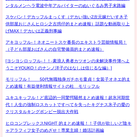
ンタルメンヘラ電波中年アルバイターのぬいぐるみ男子末路編
スケバン！デカッフルまっくす（デカい強い2次元嫁だいすき子
供部屋おじさんヒロシ之古惑仔的まとめ速報）話題な動画取り上
げMAX！デカいは正義刑事編
アキヨッフル-！ネオニートスケ番長のエキストラ芸能情報局！
（子ども部屋おばさんの自宅警備員的まとめ速報）
[ヨシヨシロッフル-！！-素浪人勇者カツオンの未解決事件簿へよ
うこそYOUKO！のナンノ洋子のはなしは信じるな編）]
モリッフル！ 50代無職独身ガチホモ童貞！女装子オネエ的ま
とめ速報！有益便利情報サイトの杜 モリッフル
ユキユキッフル！ど底辺的一同驚愕騒然まとめ速報！超氷河期世
代！人生の強制ロスカットですべてを失ったキグナス氷子の愛の
クリスタルキングボンビー脱出大作戦
ヒロコンプレックスNIGHT 的まとめ速報！！子供が欲しいど陰キ
ャアラフィフ女子のめざせ！専業主婦！婚活計画編