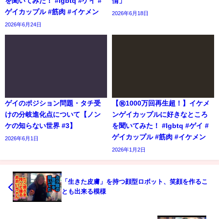
を聞いてみた！ #lgbtq #ゲイ #
情」
ゲイカップル #筋肉 #イケメン
2026年6月18日
2026年6月24日
ゲイのポジション問題・タチ受
【㊗️1000万回再生超！】イケメ
けの分岐進化点について【ノン
ンゲイカップルに好きなところ
ケの知らない世界 #3】
を聞いてみた！ #lgbtq #ゲイ #
ゲイカップル #筋肉 #イケメン
2026年6月1日
2026年1月2日
「生きた皮膚」を持つ顔型ロボット、笑顔を作るこ
とも出来る模様