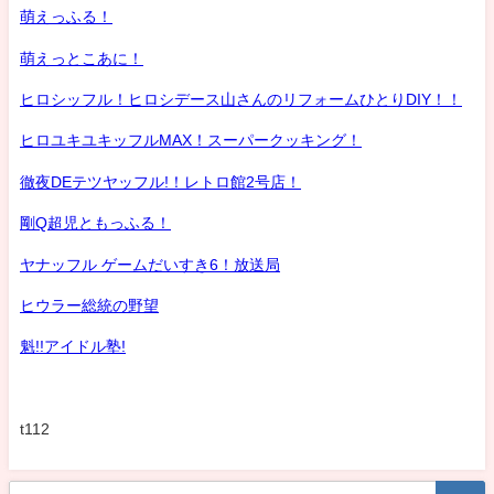
萌えっふる！
萌えっとこあに！
ヒロシッフル！ヒロシデース山さんのリフォームひとりDIY！！
ヒロユキユキッフルMAX！スーパークッキング！
徹夜DEテツヤッフル!！レトロ館2号店！
剛Q超児ともっふる！
ヤナッフル ゲームだいすき6！放送局
ヒウラー総統の野望
魁!!アイドル塾!
t112