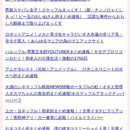
男装スケバン女子！スケッフルまっくす！（新・ナンノひゃくし
きっ!！ビー玉のおいぬさん的まとめ速報） 話題な事件からおも
しろ動画まで取り上げまっくす
ロボットアニメ！メカと美少女キャラだいすき永遠の非リア充・
非モテ星人 ！あらゆるマニアの為のマニアックサイト
ハルッフル-専業主夫的YOUTUBERまとめ速報！キモデブロリコ
ンおたく！初老人の介護生活！激動の1750日
アニゲタレスト（元祖！アニメッフル） ひきこもりニートのオ
ナベ的まとめ速報
火浦のシネマッフル映画NEWS情報ポータブルの杜！オネエ管理
人オカマちゃんの鬼女的まとめ速報!オカマッフルアタックナンバ
ーハーフ
ユカ・ヨネッフル！初老的まとめ速報！！大帝イタチにラリアッ
ト！害獣神アリ・ガー被害に必殺！パイルドライバー
おネコさん的まとめ速報 僕の彼女はエリーちゃん人形！豆腐メ