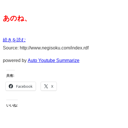
あのね、
続きを読む
Source: http://www.negisoku.com/index.rdf
powered by
Auto Youtube Summarize
共有:
Facebook
X
いいね: