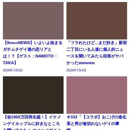
【9monNEWS】いよいよ始まる
「フラれたけど...まだ好き」新宿
ガチムチゲイ達の恋リアと
二丁目にいる人達に個人的ニュ
は！？【ゲスト：NAWOTO・
ースを聞いてみたら回答がヤバ
TAKA】
かったwwwww
2026年7月5日
2026年7月4日
【㊗️1900万回再生超！】イケメ
＃332「【コラボ】おこげの進化
ンゲイカップルに好きなところ
系と男が途切れないゲイの事