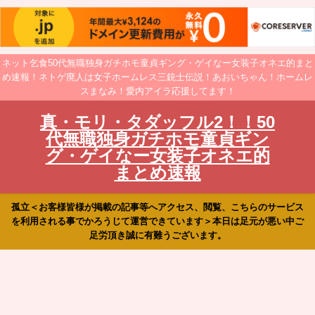
ネット乞食50代無職独身ガチホモ童貞ギング・ゲイなー女装子オネエ的まと
め速報！ネトゲ廃人は女子ホームレス三銃士伝説！あおいちゃん！ホームレ
スまなみ！愛内アイラ応援してます！
真・モリ・タダッフル2！！50
代無職独身ガチホモ童貞ギン
グ・ゲイなー女装子オネエ的
まとめ速報
孤立＜お客様皆様が掲載の記事等へアクセス、閲覧、こちらのサービス
を利用される事でかろうじて運営できています＞本日は足元が悪い中ご
足労頂き誠に有難うございます。