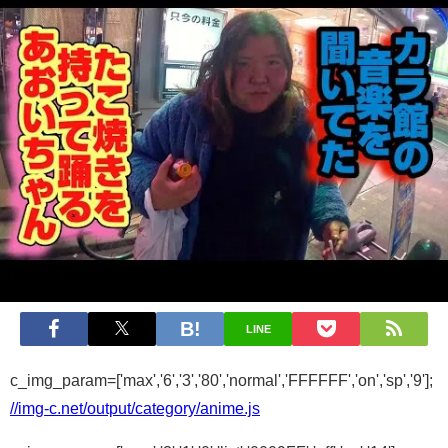
LINE
c_img_param=['max','6','3','80','normal','FFFFFF','on','sp','9'];
//img-c.net/output/category/anime.js