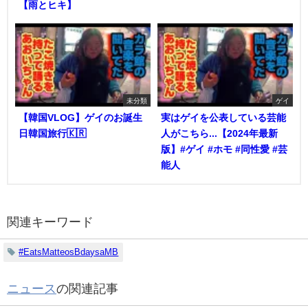
【雨とヒキ】
未分類
ゲイ
【韓国VLOG】ゲイのお誕生
実はゲイを公表している芸能
日韓国旅行🇰🇷
人がこちら...【2024年最新
版】#ゲイ #ホモ #同性愛 #芸
能人
関連キーワード
#EatsMatteosBdaysaMB
ニュース
の関連記事