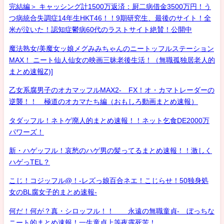
完結編＞ キャッシング計1500万返済：厨二病借金3500万円！う
つ病統合失調症14年生HKT46！！9期研究生、最後のサイト！全
米が泣いた！認知症鬱病60代のラストサイト絶賛！公開中
魔法熟女/美魔女ッ娘メグみみちゃんのニートッフルステーション
MAX！ ニート仙人仙女の映画三昧老後生活！（無職孤独居老人的
まとめ速報Z)]
乙女系腐男子のオカマッフルMAX2- FX！オ・カマトレーダーの
逆襲！！ 極道のオカマたち編（おもしろ動画まとめ速報）
タダッフル！ネトゲ廃人的まとめ速報！！ネット乞食DE2000万
パワーズ！
新・ハゲッフル！哀愁のハゲ男の髪ってるまとめ速報！！激しく
ハゲっTEL？
こじ！コジッフル@！-レズっ娘百合ネエ！こじらせ！50独身処
女のBL腐女子的まとめ速報-
何だ！何が？真・シロッフル！！ 永遠の無職童貞- ぼっちな
ニート的まとめ速報！一生童貞上等夜露死苦！