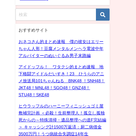
おすすめサイト
おネコさん的まとめ速報 僕の彼女はエリー
ちゃん人形！豆腐メンタルメンヘラ電波中年
アルバイターのぬいぐるみ男子末路編
アイドッフル！ ワタクシ的まとめ速報 地
下格闘アイドルだいすき！23 ひうらのアニ
メ放送局101ちゃんねる BNK48 ！SNH48！
JKT48！MNL48！SGO48！GNZ48！
STU48！SKE48
ヒウラッフルのハーニーフィニッシュゴミ屋
敷補完計画 ＜必殺！生前整理人！孤立し孤独
死からの～特殊清掃・遺品整理への道F完結編
＞ キャッシング計1500万返済：厨二病借金
3500万円！うつ病統合失調症14年生