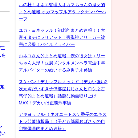
ルの杜！オネエ管理人オカマちゃんの鬼女的
まとめ速報!オカマッフルアタックナンバーハ
ーフ
ユカ・ヨネッフル！初老的まとめ速報！！大
帝イタチにラリアット！害獣神アリ・ガー被
害に必殺！パイルドライバー
宿二
スを
おネコさん的まとめ速報 僕の彼女はエリー
ちゃん人形！豆腐メンタルメンヘラ電波中年
アルバイターのぬいぐるみ男子末路編
スケバン！デカッフルまっくす（デカい強い2
化系
次元嫁だいすき子供部屋おじさんヒロシ之古
惑仔的まとめ速報）話題な動画取り上げ
MAX！デカいは正義刑事編
アキヨッフル-！ネオニートスケ番長のエキス
トラ芸能情報局！（子ども部屋おばさんの自
ン
宅警備員的まとめ速報）
聞い