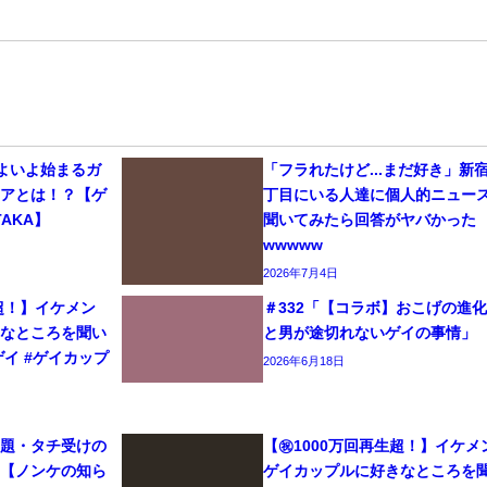
いよいよ始まるガ
「フラれたけど...まだ好き」新
リアとは！？【ゲ
丁目にいる人達に個人的ニュー
AKA】
聞いてみたら回答がヤバかった
wwwww
2026年7月4日
生超！】イケメン
＃332「【コラボ】おこげの進
きなところを聞い
と男が途切れないゲイの事情」
#ゲイ #ゲイカップ
2026年6月18日
問題・タチ受けの
【㊗️1000万回再生超！】イケメ
て【ノンケの知ら
ゲイカップルに好きなところを