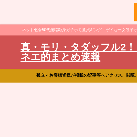
ネット乞食50代無職独身ガチホモ童貞ギング・ゲイなー女装子
真・モリ・タダッフル2！
ネエ的まとめ速報
孤立＜お客様皆様が掲載の記事等へアクセス、閲覧