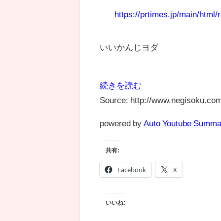
https://prtimes.jp/main/html
いいかんじヨダ
続きを読む
Source: http://www.negisoku.com
powered by
Auto Youtube Summa
共有:
Facebook
X
いいね: