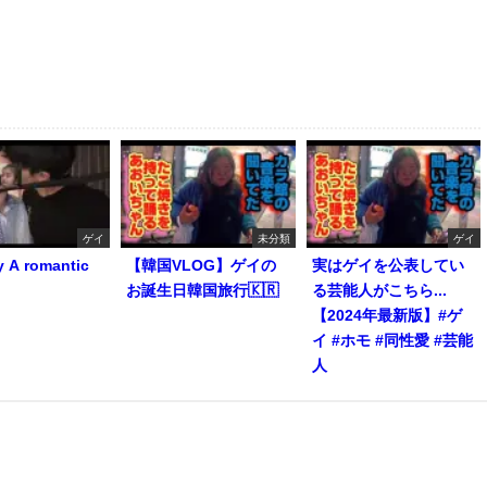
ゲイ
未分類
ゲイ
y A romantic
【韓国VLOG】ゲイの
実はゲイを公表してい
お誕生日韓国旅行🇰🇷
る芸能人がこちら...
【2024年最新版】#ゲ
イ #ホモ #同性愛 #芸能
人