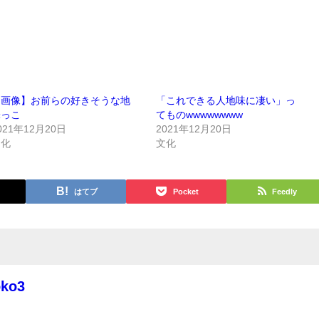
【画像】お前らの好きそうな地
「これできる人地味に凄い」っ
味っこ
てものwwwwwwww
021年12月20日
2021年12月20日
文化
文化
はてブ
Pocket
Feedly
oko3