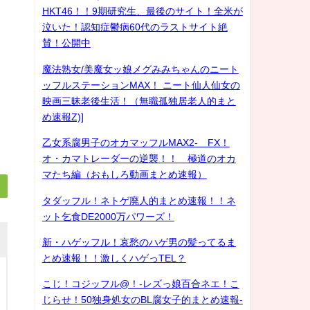
HKT46！！9期研究生、最後のサイト！全米が
泣いた！認知症鬱病60代のラストサイト絶
賛！公開中
魔法熟女/美魔女ッ娘メグみみちゃんのニート
ッフルステーションMAX！ ニート仙人仙女の
映画三昧老後生活！（無職孤独居老人的まと
め速報Z)]
乙女系腐男子のオカマッフルMAX2- FX！
オ・カマトレーダーの逆襲！！ 極道のオカ
マたち編（おもしろ動画まとめ速報）
タダッフル！ネトゲ廃人的まとめ速報！！ネ
ット乞食DE2000万パワーズ！
新・ハゲッフル！哀愁のハゲ男の髪ってるま
とめ速報！！激しくハゲっTEL？
こじ！コジッフル@！-レズっ娘百合ネエ！こ
じらせ！50独身処女のBL腐女子的まとめ速報-