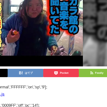
はてブ
Pocket
Feedly
rmal','FFFFFF','on','sp','9'];
.js
'0009FF','off','pc','14'];