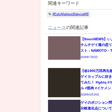
関連キーワード
#EatsMatteosBdaysaMB
ニュース
の関連記事
【9monNEWS】
チムチゲイ達の恋
スト：NAWOTO・T
2026年7月5日
【㊗️1900万回再
ゲイカップルに好
てみた！ #lgbtq 
ル #筋肉 #イケメン
2026年6月24日
ゲイのポジション
分岐進化点につい