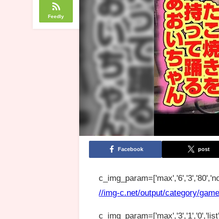
Feedly
Facebook
post
c_img_param=['max','6','3','80','no
//img-c.net/output/category/game
c_img_param=['max','3','1','0','list',