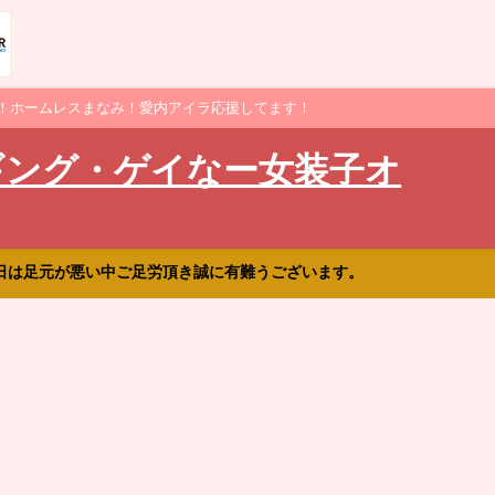
！ホームレスまなみ！愛内アイラ応援してます！
ギング・ゲイなー女装子オ
日は足元が悪い中ご足労頂き誠に有難うございます。