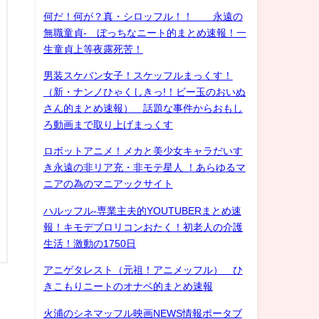
何だ！何が？真・シロッフル！！ 永遠の
無職童貞- ぼっちなニート的まとめ速報！一
生童貞上等夜露死苦！
男装スケバン女子！スケッフルまっくす！
（新・ナンノひゃくしきっ!！ビー玉のおいぬ
さん的まとめ速報） 話題な事件からおもし
ろ動画まで取り上げまっくす
ロボットアニメ！メカと美少女キャラだいす
き永遠の非リア充・非モテ星人 ！あらゆるマ
ニアの為のマニアックサイト
ハルッフル-専業主夫的YOUTUBERまとめ速
報！キモデブロリコンおたく！初老人の介護
生活！激動の1750日
アニゲタレスト（元祖！アニメッフル） ひ
きこもりニートのオナベ的まとめ速報
火浦のシネマッフル映画NEWS情報ポータブ