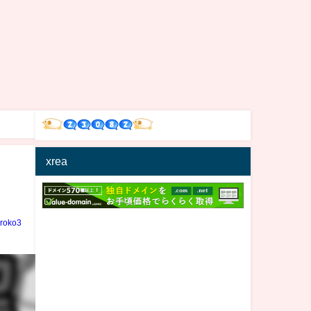
xrea
iroko3