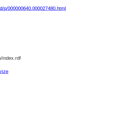
/rd/p/000000640.000027480.html
/index.rdf
rize