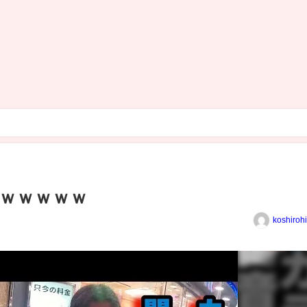
ｗｗｗｗｗ
koshiroh