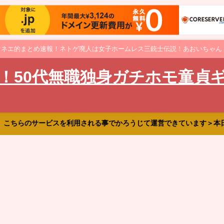
オネエ的まとめ速報！ネトゲ廃人は女子ホームレス三銃士伝説！あおいちゃん
！50代無職独身ガチホモ童貞
、こちらのサービスを利用される事でかろうじて運営できています＞本