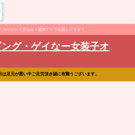
！ホームレスまなみ！愛内アイラ応援してます！
ギング・ゲイなー女装子オ
日は足元が悪い中ご足労頂き誠に有難うございます。