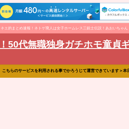
オネエ的まとめ速報！ネトゲ廃人は女子ホームレス三銃士伝説！あおいちゃん
！50代無職独身ガチホモ童貞
、こちらのサービスを利用される事でかろうじて運営できています＞本