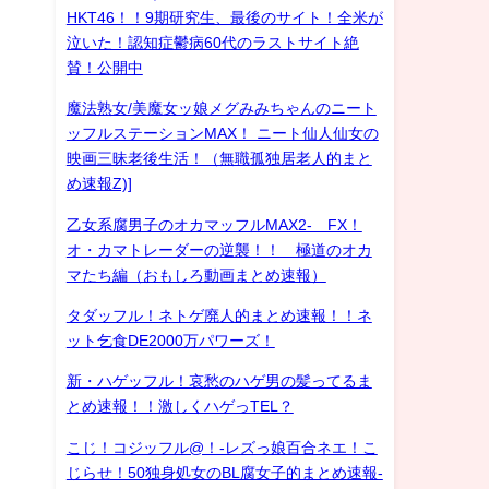
HKT46！！9期研究生、最後のサイト！全米が
泣いた！認知症鬱病60代のラストサイト絶
賛！公開中
魔法熟女/美魔女ッ娘メグみみちゃんのニート
ッフルステーションMAX！ ニート仙人仙女の
映画三昧老後生活！（無職孤独居老人的まと
め速報Z)]
乙女系腐男子のオカマッフルMAX2- FX！
オ・カマトレーダーの逆襲！！ 極道のオカ
マたち編（おもしろ動画まとめ速報）
タダッフル！ネトゲ廃人的まとめ速報！！ネ
ット乞食DE2000万パワーズ！
新・ハゲッフル！哀愁のハゲ男の髪ってるま
とめ速報！！激しくハゲっTEL？
こじ！コジッフル@！-レズっ娘百合ネエ！こ
じらせ！50独身処女のBL腐女子的まとめ速報-