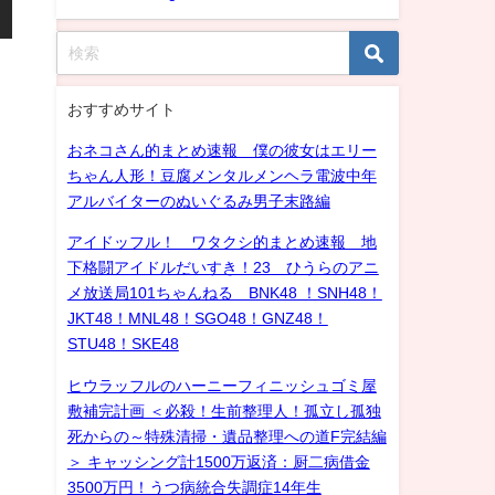
おすすめサイト
おネコさん的まとめ速報 僕の彼女はエリー
ちゃん人形！豆腐メンタルメンヘラ電波中年
アルバイターのぬいぐるみ男子末路編
アイドッフル！ ワタクシ的まとめ速報 地
下格闘アイドルだいすき！23 ひうらのアニ
メ放送局101ちゃんねる BNK48 ！SNH48！
JKT48！MNL48！SGO48！GNZ48！
STU48！SKE48
ヒウラッフルのハーニーフィニッシュゴミ屋
敷補完計画 ＜必殺！生前整理人！孤立し孤独
死からの～特殊清掃・遺品整理への道F完結編
＞ キャッシング計1500万返済：厨二病借金
3500万円！うつ病統合失調症14年生