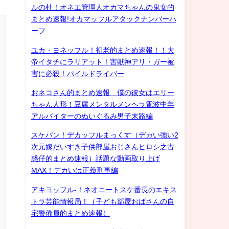
ルの杜！オネエ管理人オカマちゃんの鬼女的
まとめ速報!オカマッフルアタックナンバーハ
ーフ
ユカ・ヨネッフル！初老的まとめ速報！！大
帝イタチにラリアット！害獣神アリ・ガー被
害に必殺！パイルドライバー
おネコさん的まとめ速報 僕の彼女はエリー
ちゃん人形！豆腐メンタルメンヘラ電波中年
アルバイターのぬいぐるみ男子末路編
スケバン！デカッフルまっくす（デカい強い2
次元嫁だいすき子供部屋おじさんヒロシ之古
惑仔的まとめ速報）話題な動画取り上げ
MAX！デカいは正義刑事編
アキヨッフル-！ネオニートスケ番長のエキス
トラ芸能情報局！（子ども部屋おばさんの自
宅警備員的まとめ速報）