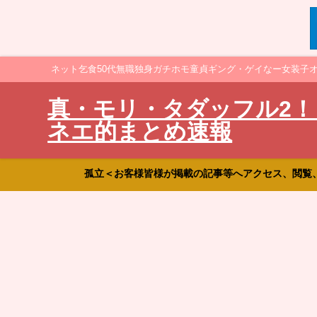
ネット乞食50代無職独身ガチホモ童貞ギング・ゲイなー女装子
真・モリ・タダッフル2！
ネエ的まとめ速報
孤立＜お客様皆様が掲載の記事等へアクセス、閲覧