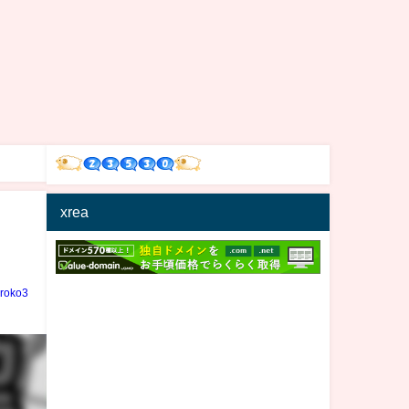
xrea
iroko3