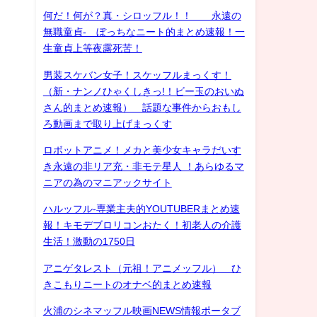
何だ！何が？真・シロッフル！！ 永遠の
無職童貞- ぼっちなニート的まとめ速報！一
生童貞上等夜露死苦！
男装スケバン女子！スケッフルまっくす！
（新・ナンノひゃくしきっ!！ビー玉のおいぬ
さん的まとめ速報） 話題な事件からおもし
ろ動画まで取り上げまっくす
ロボットアニメ！メカと美少女キャラだいす
き永遠の非リア充・非モテ星人 ！あらゆるマ
ニアの為のマニアックサイト
ハルッフル-専業主夫的YOUTUBERまとめ速
報！キモデブロリコンおたく！初老人の介護
生活！激動の1750日
アニゲタレスト（元祖！アニメッフル） ひ
きこもりニートのオナベ的まとめ速報
火浦のシネマッフル映画NEWS情報ポータブ