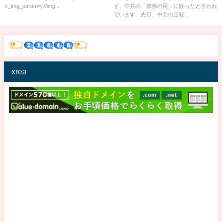
c_img_param=; //img...
ず、中共の「債務の罠」に嵌ったと言われ
ています。先日、中共の王毅...
xrea