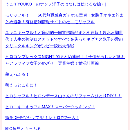
うこそYOUKO！のナンノ洋子のはなしは信じるな編）]
モリッフル！ 50代無職独身ガチホモ童貞！女装子オネエ的ま
とめ速報！有益便利情報サイトの杜 モリッフル
ユキユキッフル！ど底辺的一同驚愕騒然まとめ速報！超氷河期世
代！人生の強制ロスカットですべてを失ったキグナス氷子の愛の
クリスタルキングボンビー脱出大作戦
ヒロコンプレックスNIGHT 的まとめ速報！！子供が欲しいど陰キ
ャアラフィフ女子のめざせ！専業主婦！婚活計画編
萌えっふる！
萌えっとこあに！
ヒロシッフル！ヒロシデース山さんのリフォームひとりDIY！！
ヒロユキユキッフルMAX！スーパークッキング！
徹夜DEテツヤッフル!！レトロ館2号店！
剛Q超児ともっふる！