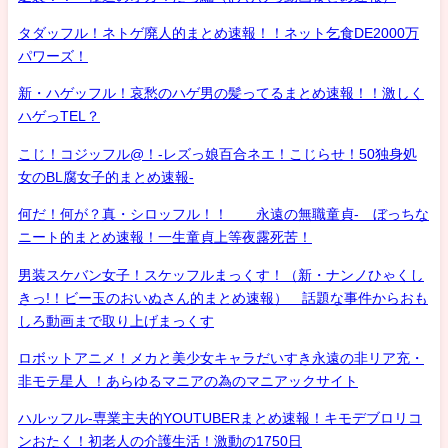
タダッフル！ネトゲ廃人的まとめ速報！！ネット乞食DE2000万
パワーズ！
新・ハゲッフル！哀愁のハゲ男の髪ってるまとめ速報！！激しく
ハゲっTEL？
こじ！コジッフル@！-レズっ娘百合ネエ！こじらせ！50独身処
女のBL腐女子的まとめ速報-
何だ！何が？真・シロッフル！！ 永遠の無職童貞- ぼっちな
ニート的まとめ速報！一生童貞上等夜露死苦！
男装スケバン女子！スケッフルまっくす！（新・ナンノひゃくし
きっ!！ビー玉のおいぬさん的まとめ速報） 話題な事件からおも
しろ動画まで取り上げまっくす
ロボットアニメ！メカと美少女キャラだいすき永遠の非リア充・
非モテ星人 ！あらゆるマニアの為のマニアックサイト
ハルッフル-専業主夫的YOUTUBERまとめ速報！キモデブロリコ
ンおたく！初老人の介護生活！激動の1750日