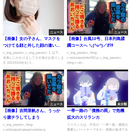
ニュース
ニュース
【画像】女の子さん、マスクを
【画像】台風10号、日本列島蹂
つけてる顔と外した顔の違いが
躙コースへ ＼(^o^)／ｵﾜﾀ
話題に
c_img_param=; c_img_param=; 1: 以下、
c_img_param=; //img-
名無しにかわりましてネギ速がお送りしま
c.net/output/site/202.js c_img_param=;
す 2022/01/04(火) 1...
//img-c.net...
ニュース
未分類
【画像】吉岡里帆さん、うっか
一帯一路の「債務の罠」で危機
り腹チラしてしまう
拡大のスリランカ
c_img_param=; //img-
スリランカは、中共の「一帯一路」構想の
c.net/output/category/anime.js
重要なパートナーですが、債務が返済でき