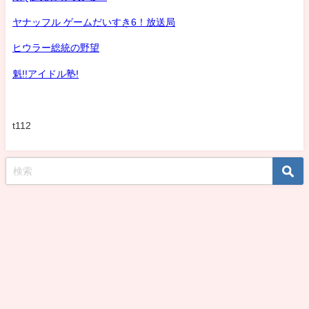
ヤナッフル ゲームだいすき6！放送局
ヒウラー総統の野望
魁!!アイドル塾!
t112