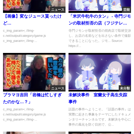
ニュース
芸能
【画像】変なジュース貰ったけ
「米沢牛牝牛のタン」 - 寺門ジモ
ど…
ンの取材拒否の店（フジテレ
ビ）
c_img_param=; //img-
寺門ジモンが取材拒否の焼肉店で取材交渉
c.net/output/category/game.js
し、お店の名前などを出さない条件で撮影
c_img_param=; //img-...
できることになった。ジモ... Source:
https://...
ニュース
未分類
ブラマヨ吉田「岩橋は忙しすぎ
未解決事件 室蘭女子高生失踪
たのかな…？」
事件
c_img_param=; //img-
話題の事件へようこそ。『話題の事件』は
c.net/output/category/game.js
実際に起きた事象をテーマにしたドキュメ
c_img_param=; //img-...
ンタリーチャンネルです。未解決を中心に
事件の風化を防ぐ目的で、公...