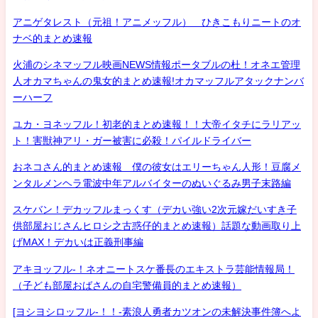
アニゲタレスト（元祖！アニメッフル） ひきこもりニートのオ
ナベ的まとめ速報
火浦のシネマッフル映画NEWS情報ポータブルの杜！オネエ管理
人オカマちゃんの鬼女的まとめ速報!オカマッフルアタックナンバ
ーハーフ
ユカ・ヨネッフル！初老的まとめ速報！！大帝イタチにラリアッ
ト！害獣神アリ・ガー被害に必殺！パイルドライバー
おネコさん的まとめ速報 僕の彼女はエリーちゃん人形！豆腐メ
ンタルメンヘラ電波中年アルバイターのぬいぐるみ男子末路編
スケバン！デカッフルまっくす（デカい強い2次元嫁だいすき子
供部屋おじさんヒロシ之古惑仔的まとめ速報）話題な動画取り上
げMAX！デカいは正義刑事編
アキヨッフル-！ネオニートスケ番長のエキストラ芸能情報局！
（子ども部屋おばさんの自宅警備員的まとめ速報）
[ヨシヨシロッフル-！！-素浪人勇者カツオンの未解決事件簿へよ