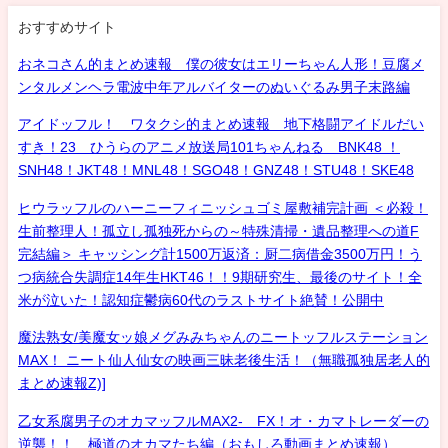
おすすめサイト
おネコさん的まとめ速報 僕の彼女はエリーちゃん人形！豆腐メ
ンタルメンヘラ電波中年アルバイターのぬいぐるみ男子末路編
アイドッフル！ ワタクシ的まとめ速報 地下格闘アイドルだい
すき！23 ひうらのアニメ放送局101ちゃんねる BNK48 ！
SNH48！JKT48！MNL48！SGO48！GNZ48！STU48！SKE48
ヒウラッフルのハーニーフィニッシュゴミ屋敷補完計画 ＜必殺！
生前整理人！孤立し孤独死からの～特殊清掃・遺品整理への道F
完結編＞ キャッシング計1500万返済：厨二病借金3500万円！う
つ病統合失調症14年生HKT46！！9期研究生、最後のサイト！全
米が泣いた！認知症鬱病60代のラストサイト絶賛！公開中
魔法熟女/美魔女ッ娘メグみみちゃんのニートッフルステーション
MAX！ ニート仙人仙女の映画三昧老後生活！（無職孤独居老人的
まとめ速報Z)]
乙女系腐男子のオカマッフルMAX2- FX！オ・カマトレーダーの
逆襲！！ 極道のオカマたち編（おもしろ動画まとめ速報）