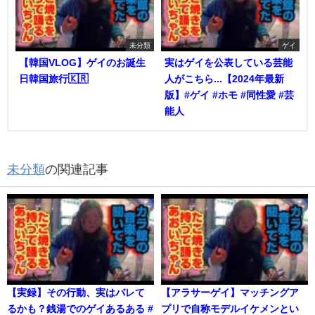
未分類
ゲイ
【韓国VLOG】ゲイのお誕生
実はゲイを公表している芸能
日韓国旅行🇰🇷
人がこちら...【2024年最新
版】#ゲイ #ホモ #同性愛 #芸
能人
未分類
の関連記事
【実録】その行動、実はバレて
【アラサーゲイ】マッチングア
るかも？銭湯でのゲイあるある #
プリで自称モデルイケメンとい