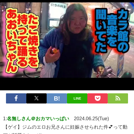
LINE
1:
名無しさん＠おカマいっぱい
2024.06.25(Tue)
【ゲイ】ジムのエロお兄さんに妊娠させられた件💕って動