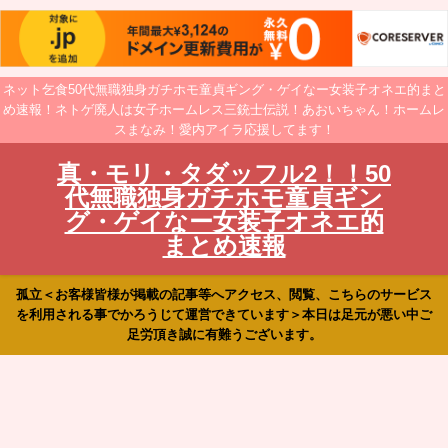
ネット乞食50代無職独身ガチホモ童貞ギング・ゲイなー女装子オネエ的まと
め速報！ネトゲ廃人は女子ホームレス三銃士伝説！あおいちゃん！ホームレ
スまなみ！愛内アイラ応援してます！
真・モリ・タダッフル2！！50
代無職独身ガチホモ童貞ギン
グ・ゲイなー女装子オネエ的
まとめ速報
孤立＜お客様皆様が掲載の記事等へアクセス、閲覧、こちらのサービス
を利用される事でかろうじて運営できています＞本日は足元が悪い中ご
足労頂き誠に有難うございます。