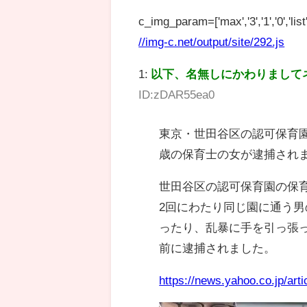
c_img_param=['max','3','1','0','list',
//img-c.net/output/site/292.js
1:
以下、名無しにかわりまして
ID:zDAR55ea0
東京・世田谷区の認可保育園
歳の保育士の女が逮捕され
世田谷区の認可保育園の保育
2回にわたり同じ園に通う
ったり、乱暴に手を引っ張っ
前に逮捕されました。
https://news.yahoo.co.jp/a