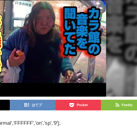
はてブ
Pocket
Feedly
rmal','FFFFFF','on','sp','9'];