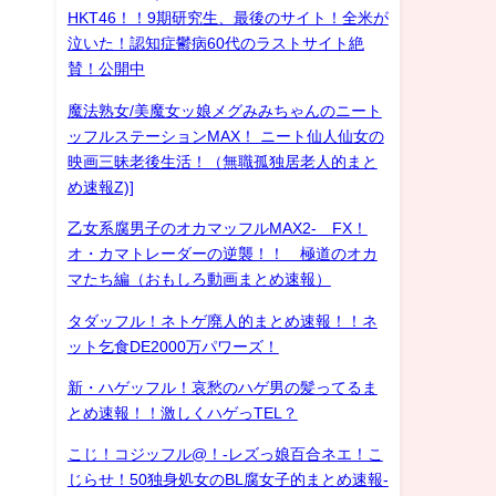
HKT46！！9期研究生、最後のサイト！全米が
泣いた！認知症鬱病60代のラストサイト絶
賛！公開中
魔法熟女/美魔女ッ娘メグみみちゃんのニート
ッフルステーションMAX！ ニート仙人仙女の
映画三昧老後生活！（無職孤独居老人的まと
め速報Z)]
乙女系腐男子のオカマッフルMAX2- FX！
オ・カマトレーダーの逆襲！！ 極道のオカ
マたち編（おもしろ動画まとめ速報）
タダッフル！ネトゲ廃人的まとめ速報！！ネ
ット乞食DE2000万パワーズ！
新・ハゲッフル！哀愁のハゲ男の髪ってるま
とめ速報！！激しくハゲっTEL？
こじ！コジッフル@！-レズっ娘百合ネエ！こ
じらせ！50独身処女のBL腐女子的まとめ速報-