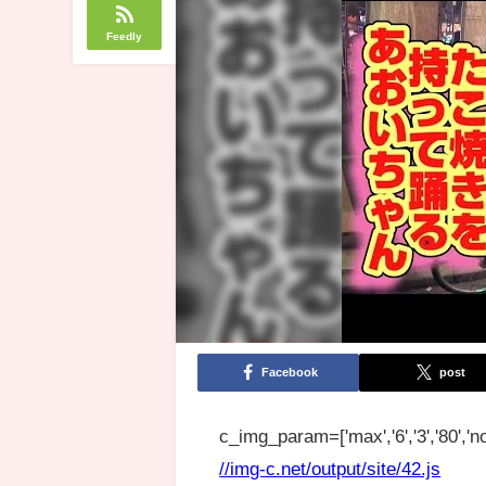
Feedly
Facebook
post
c_img_param=['max','6','3','80','no
//img-c.net/output/site/42.js