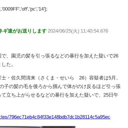
'0009FF','off','pc','14'];
ネギ速がお送りします
2024/06/25(火) 11:40:54.676
で、園児の髪を引っ張るなどの暴行を加えた疑いで26
ました。
士・佐久間清来（さくま・せいら 26）容疑者は5月、
男の子の髪の毛を後ろから掴んで体がのけ反るほど引っ張
て立ち上がらせるなどの暴行を加えた疑いで、25日午
rticles/796ec71eb4c84f33e148bdb7dc1b28114c5a95ec