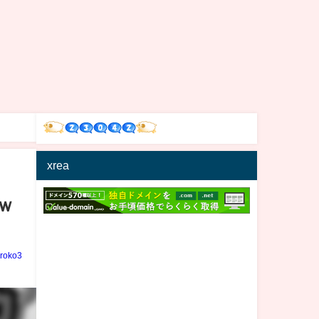
xrea
ｗ
iroko3