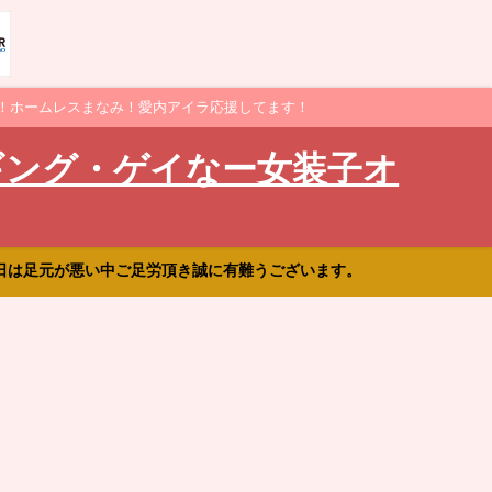
！ホームレスまなみ！愛内アイラ応援してます！
ギング・ゲイなー女装子オ
日は足元が悪い中ご足労頂き誠に有難うございます。