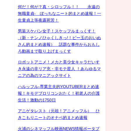
何だ！何が？真・シロッフル！！ 永遠の
無職童貞- ぼっちなニート的まとめ速報！一
生童貞上等夜露死苦！
男装スケバン女子！スケッフルまっくす！
（新・ナンノひゃくしきっ!！ビー玉のおいぬ
さん的まとめ速報） 話題な事件からおもし
ろ動画まで取り上げまっくす
ロボットアニメ！メカと美少女キャラだいす
き永遠の非リア充・非モテ星人 ！あらゆるマ
ニアの為のマニアックサイト
ハルッフル-専業主夫的YOUTUBERまとめ速
報！キモデブロリコンおたく！初老人の介護
生活！激動の1750日
アニゲタレスト（元祖！アニメッフル） ひ
きこもりニートのオナベ的まとめ速報
火浦のシネマッフル映画NEWS情報ポータブ