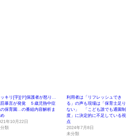
ッキリ[字][デ]保護者が怒り…
利用者は「リフレッシュでき
体罰暴言が発覚 ５歳児熱中症
る」の声も現場は「保育士足り
死の保育園…の番組内容解析ま
ない」 「こども誰でも通園制
とめ
度」に決定的に不足している視
021年10月22日
点
未分類
2024年7月8日
未分類