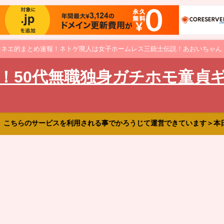
オネエ的まとめ速報！ネトゲ廃人は女子ホームレス三銃士伝説！あおいちゃん
！50代無職独身ガチホモ童貞
、こちらのサービスを利用される事でかろうじて運営できています＞本