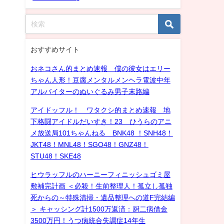
おすすめサイト
おネコさん的まとめ速報 僕の彼女はエリー
ちゃん人形！豆腐メンタルメンヘラ電波中年
アルバイターのぬいぐるみ男子末路編
アイドッフル！ ワタクシ的まとめ速報 地
下格闘アイドルだいすき！23 ひうらのアニ
メ放送局101ちゃんねる BNK48 ！SNH48！
JKT48！MNL48！SGO48！GNZ48！
STU48！SKE48
ヒウラッフルのハーニーフィニッシュゴミ屋
敷補完計画 ＜必殺！生前整理人！孤立し孤独
死からの～特殊清掃・遺品整理への道F完結編
＞ キャッシング計1500万返済：厨二病借金
3500万円！うつ病統合失調症14年生