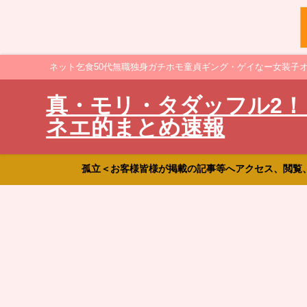
ネット乞食50代無職独身ガチホモ童貞ギング・ゲイなー女装子
真・モリ・タダッフル2！
ネエ的まとめ速報
孤立＜お客様皆様が掲載の記事等へアクセス、閲覧