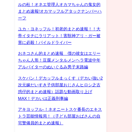
ルの杜！オネエ管理人オカマちゃんの鬼女的
まとめ速報!オカマッフルアタックナンバーハ
ーフ
ユカ・ヨネッフル！初老的まとめ速報！！大
帝イタチにラリアット！害獣神アリ・ガー被
害に必殺！パイルドライバー
おネコさん的まとめ速報 僕の彼女はエリー
ちゃん人形！豆腐メンタルメンヘラ電波中年
アルバイターのぬいぐるみ男子末路編
スケバン！デカッフルまっくす（デカい強い2
次元嫁だいすき子供部屋おじさんヒロシ之古
惑仔的まとめ速報）話題な動画取り上げ
MAX！デカいは正義刑事編
アキヨッフル-！ネオニートスケ番長のエキス
トラ芸能情報局！（子ども部屋おばさんの自
宅警備員的まとめ速報）