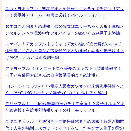
ユカ・ヨネッフル！初老的まとめ速報！！大帝イタチにラリアッ
ト！害獣神アリ・ガー被害に必殺！パイルドライバー
おネコさん的まとめ速報 僕の彼女はエリーちゃん人形！豆腐メ
ンタルメンヘラ電波中年アルバイターのぬいぐるみ男子末路編
スケバン！デカッフルまっくす（デカい強い2次元嫁だいすき子
供部屋おじさんヒロシ之古惑仔的まとめ速報）話題な動画取り上
げMAX！デカいは正義刑事編
アキヨッフル-！ネオニートスケ番長のエキストラ芸能情報局！
（子ども部屋おばさんの自宅警備員的まとめ速報）
[ヨシヨシロッフル-！！-素浪人勇者カツオンの未解決事件簿へよ
うこそYOUKO！のナンノ洋子のはなしは信じるな編）]
モリッフル！ 50代無職独身ガチホモ童貞！女装子オネエ的ま
とめ速報！有益便利情報サイトの杜 モリッフル
ユキユキッフル！ど底辺的一同驚愕騒然まとめ速報！超氷河期世
代！人生の強制ロスカットですべてを失ったキグナス氷子の愛の