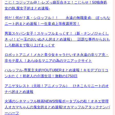
こじ！コジッフル@！-レズっ娘百合ネエ！こじらせ！50独身処
女のBL腐女子的まとめ速報-
何だ！何が？真・シロッフル！！ 永遠の無職童貞- ぼっちな
ニート的まとめ速報！一生童貞上等夜露死苦！
男装スケバン女子！スケッフルまっくす！（新・ナンノひゃくし
きっ!！ビー玉のおいぬさん的まとめ速報） 話題な事件からおも
しろ動画まで取り上げまっくす
ロボットアニメ！メカと美少女キャラだいすき永遠の非リア充・
非モテ星人 ！あらゆるマニアの為のマニアックサイト
ハルッフル-専業主夫的YOUTUBERまとめ速報！キモデブロリコ
ンおたく！初老人の介護生活！激動の1750日
アニゲタレスト（元祖！アニメッフル） ひきこもりニートのオ
ナベ的まとめ速報
火浦のシネマッフル映画NEWS情報ポータブルの杜！オネエ管理
人オカマちゃんの鬼女的まとめ速報!オカマッフルアタックナンバ
ーハーフ