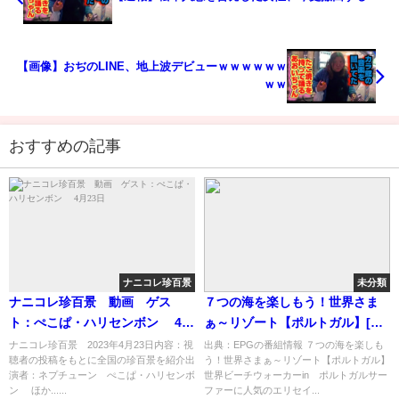
【画像】おぢのLINE、地上波デビューｗｗｗｗｗｗ
ｗｗ
おすすめの記事
ナニコレ珍百景
未分類
ナニコレ珍百景 動画 ゲス
７つの海を楽しもう！世界さま
ト：ぺこぱ・ハリセンボン 4月
ぁ～リゾート【ポルトガル】[字]
23日
…の番組内容解析まとめ
ナニコレ珍百景 2023年4月23日内容：視
出典：EPGの番組情報 ７つの海を楽しも
聴者の投稿をもとに全国の珍百景を紹介出
う！世界さまぁ～リゾート【ポルトガル】
演者：ネプチューン ぺこぱ・ハリセンボ
世界ビーチウォーカーin ポルトガルサー
ン ほか......
ファーに人気のエリセイ...