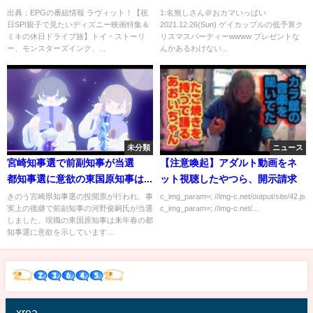
の休日ドライブ旅】[字]…の番組
なんかあるわけないじゃん
出典：EPGの番組情報 ラヴィット！【祝
1:名無しさん＠おカマいっぱい
日SP!親子で見たいディズニー映画特集＆
2021.12.26(Sun) ゲイカップルの低予算ク
内容解析まとめ
ミキの休日ドライブ旅】トイ・ストーリ
リスマスパーティーwwww プレゼントな
ー、モンスターズインク、...
んかあるわけない...
未分類
ニュース
宮崎知事選で前副知事が当選
【注意喚起】アダルト動画をネ
都知事選に意欲の東国原知事は...
ット視聴したやつら、開示請求
きのう宮崎県知事選の投開票が行われ、事
c_img_param=; //img-c.net/output/site/42.js
実上の後継で前副知事の河野俊嗣氏が当選
c_img_param=; //img-c.net/...
しました。現職の東国原知事は来年春の都
知事選に意欲を示しています...
xrea