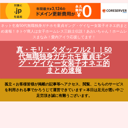
ネット乞食50代無職独身ガチホモ童貞ギング・ゲイなー女装子オネエ的まと
め速報！ネトゲ廃人は女子ホームレス三銃士伝説！あおいちゃん！ホームレ
スまなみ！愛内アイラ応援してます！
真・モリ・タダッフル2！！50
代無職独身ガチホモ童貞ギン
グ・ゲイなー女装子オネエ的
まとめ速報
孤立＜お客様皆様が掲載の記事等へアクセス、閲覧、こちらのサービス
を利用される事でかろうじて運営できています＞本日は足元が悪い中ご
足労頂き誠に有難うございます。