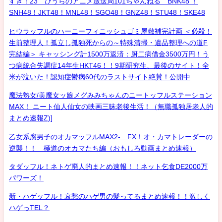
すき！23 ひうらのアニメ放送局101ちゃんねる BNK48 ！
SNH48！JKT48！MNL48！SGO48！GNZ48！STU48！SKE48
ヒウラッフルのハーニーフィニッシュゴミ屋敷補完計画 ＜必殺！
生前整理人！孤立し孤独死からの～特殊清掃・遺品整理への道F
完結編＞ キャッシング計1500万返済：厨二病借金3500万円！う
つ病統合失調症14年生HKT46！！9期研究生、最後のサイト！全
米が泣いた！認知症鬱病60代のラストサイト絶賛！公開中
魔法熟女/美魔女ッ娘メグみみちゃんのニートッフルステーション
MAX！ ニート仙人仙女の映画三昧老後生活！（無職孤独居老人的
まとめ速報Z)]
乙女系腐男子のオカマッフルMAX2- FX！オ・カマトレーダーの
逆襲！！ 極道のオカマたち編（おもしろ動画まとめ速報）
タダッフル！ネトゲ廃人的まとめ速報！！ネット乞食DE2000万
パワーズ！
新・ハゲッフル！哀愁のハゲ男の髪ってるまとめ速報！！激しく
ハゲっTEL？