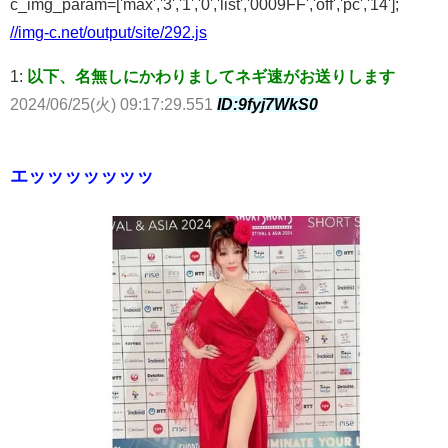
c_img_param=['max','3','1','0','list','0009FF','off','pc','14'];
//img-c.net/output/site/292.js
1:
以下、名無しにかわりましてネギ速がお送りします
2024/06/25(火) 09:17:29.551
ID:9fyj7WkS0
エッッッッッッッ