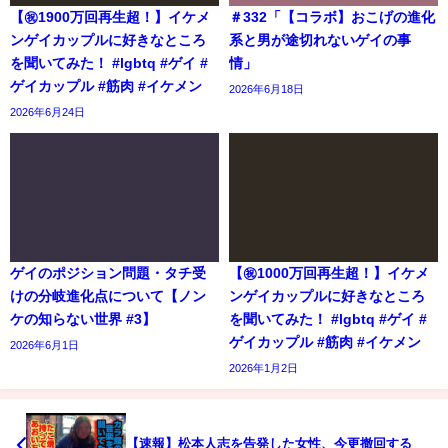
【㊗️1900万回再生超！】イケメ
＃332「【コラボ】おこげの進化
ンゲイカップルに好きなところ
系と男が途切れないゲイの事
を聞いてみた！ #lgbtq #ゲイ #
情」
ゲイカップル #筋肉 #イケメン
2026年6月18日
2026年6月24日
ゲイのポジション問題・タチ受
【㊗️1000万回再生超！】イケメ
けの分岐進化点について【ノン
ンゲイカップルに好きなところ
ケの知らない世界 #3】
を聞いてみた！ #lgbtq #ゲイ #
ゲイカップル #筋肉 #イケメン
2026年6月1日
2026年1月2日
【速報】松本人志を告発した女性、今更撤回する