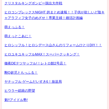
クリスタルキングボンビー脱出大作戦
ヒロコンプレックスNIGHT 的まとめ速報！！子供が欲しいど陰キ
ャアラフィフ女子のめざせ！専業主婦！婚活計画編
萌えっふる！
萌えっとこあに！
ヒロシッフル！ヒロシデース山さんのリフォームひとりDIY！！
ヒロユキユキッフルMAX！スーパークッキング！
徹夜DEテツヤッフル!！レトロ館2号店！
剛Q超児ともっふる！
ヤナッフル ゲームだいすき6！放送局
ヒウラー総統の野望
魁!!アイドル塾!