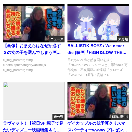
ニュース
未分類
【画像】おまえらはなぜか必ず
BALLISTIK BOYZ / We never
３の女の子を選んでしまう画像
die (映画『HiGH＆LOW THE
がこちら
WORST X』劇中歌)
c_img_param=; //img-
男たちの友情と熱き闘いを描く
c.net/output/category/anime.js
「HiGH&LOW」シリーズと、累計8000万
c_img_param=; //img...
部突破・不良漫画の金字塔「クローズ」
「WORST」(原作・髙橋ヒロ...
未分類
5時に夢中!
ラヴィット！【祝日SP!親子で見
ゲイカップルの低予算クリスマ
たいディズニー映画特集＆ミキ
スパーティーwwww プレゼント