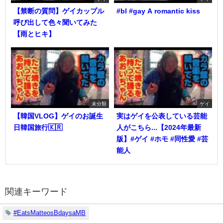
【禁断の質問】ゲイカップル
#bl #gay A romantic kiss
呼び出して色々聞いてみた
【雨とヒキ】
未分類
ゲイ
【韓国VLOG】ゲイのお誕生
実はゲイを公表している芸能
日韓国旅行🇰🇷
人がこちら...【2024年最新
版】#ゲイ #ホモ #同性愛 #芸
能人
関連キーワード
#EatsMatteosBdaysaMB