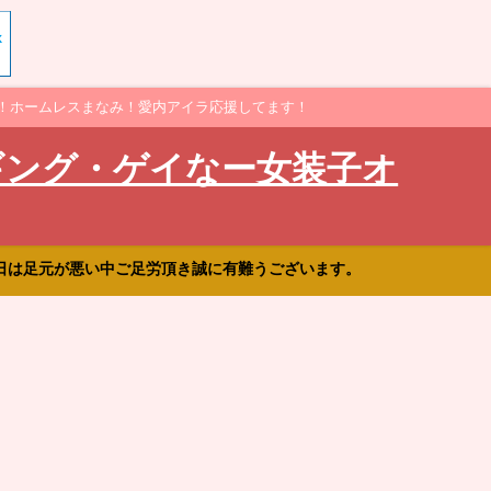
！ホームレスまなみ！愛内アイラ応援してます！
ギング・ゲイなー女装子オ
日は足元が悪い中ご足労頂き誠に有難うございます。