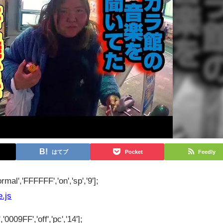
はてブ
Pocket
Feedly
rmal','FFFFFF','on','sp','9'];
e.js
'0009FF','off','pc','14'];