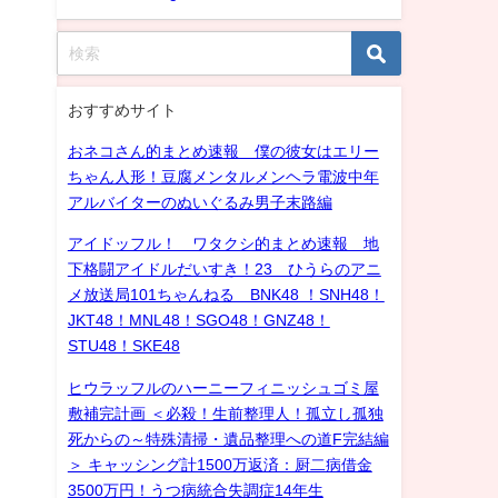
おすすめサイト
おネコさん的まとめ速報 僕の彼女はエリー
ちゃん人形！豆腐メンタルメンヘラ電波中年
アルバイターのぬいぐるみ男子末路編
アイドッフル！ ワタクシ的まとめ速報 地
下格闘アイドルだいすき！23 ひうらのアニ
メ放送局101ちゃんねる BNK48 ！SNH48！
JKT48！MNL48！SGO48！GNZ48！
STU48！SKE48
ヒウラッフルのハーニーフィニッシュゴミ屋
敷補完計画 ＜必殺！生前整理人！孤立し孤独
死からの～特殊清掃・遺品整理への道F完結編
＞ キャッシング計1500万返済：厨二病借金
3500万円！うつ病統合失調症14年生