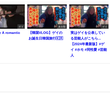
ゲイ
未分類
ゲイ
y A romantic
【韓国VLOG】ゲイの
実はゲイを公表してい
お誕生日韓国旅行🇰🇷
る芸能人がこちら...
【2024年最新版】#ゲ
イ #ホモ #同性愛 #芸能
人