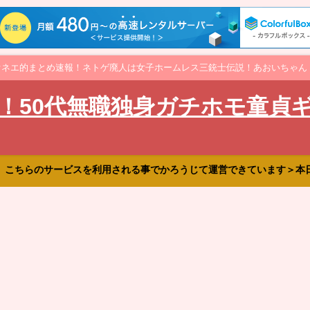
オネエ的まとめ速報！ネトゲ廃人は女子ホームレス三銃士伝説！あおいちゃん
！50代無職独身ガチホモ童貞
、こちらのサービスを利用される事でかろうじて運営できています＞本