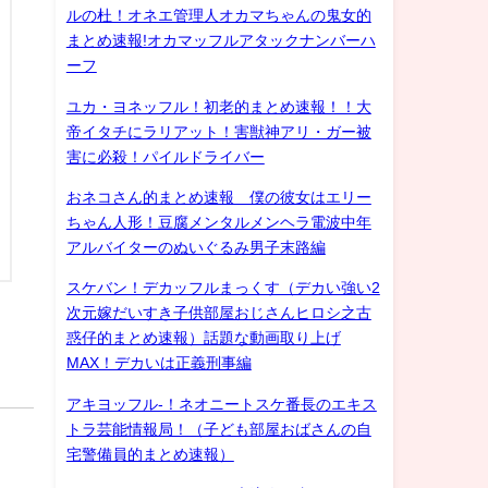
ルの杜！オネエ管理人オカマちゃんの鬼女的
まとめ速報!オカマッフルアタックナンバーハ
ーフ
ユカ・ヨネッフル！初老的まとめ速報！！大
帝イタチにラリアット！害獣神アリ・ガー被
害に必殺！パイルドライバー
おネコさん的まとめ速報 僕の彼女はエリー
ちゃん人形！豆腐メンタルメンヘラ電波中年
アルバイターのぬいぐるみ男子末路編
スケバン！デカッフルまっくす（デカい強い2
次元嫁だいすき子供部屋おじさんヒロシ之古
惑仔的まとめ速報）話題な動画取り上げ
MAX！デカいは正義刑事編
アキヨッフル-！ネオニートスケ番長のエキス
トラ芸能情報局！（子ども部屋おばさんの自
宅警備員的まとめ速報）