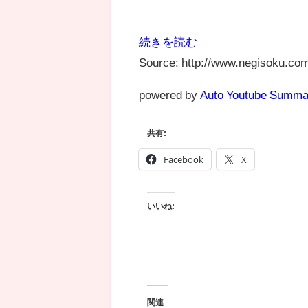
続きを読む
Source: http://www.negisoku.com
powered by
Auto Youtube Summa
共有:
Facebook
X
いいね:
関連