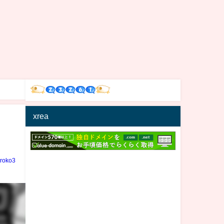
xrea
iroko3