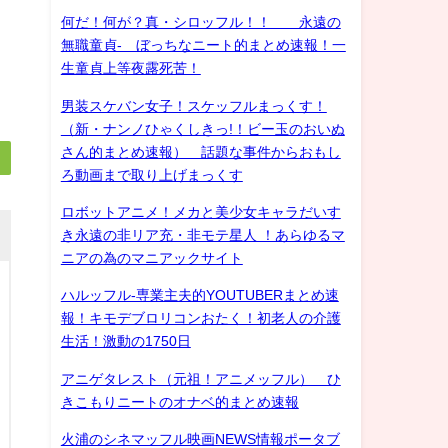
何だ！何が？真・シロッフル！！ 永遠の
無職童貞- ぼっちなニート的まとめ速報！一
生童貞上等夜露死苦！
男装スケバン女子！スケッフルまっくす！
（新・ナンノひゃくしきっ!！ビー玉のおいぬ
さん的まとめ速報） 話題な事件からおもし
ろ動画まで取り上げまっくす
ロボットアニメ！メカと美少女キャラだいす
き永遠の非リア充・非モテ星人 ！あらゆるマ
ニアの為のマニアックサイト
ハルッフル-専業主夫的YOUTUBERまとめ速
報！キモデブロリコンおたく！初老人の介護
生活！激動の1750日
アニゲタレスト（元祖！アニメッフル） ひ
きこもりニートのオナベ的まとめ速報
火浦のシネマッフル映画NEWS情報ポータブ