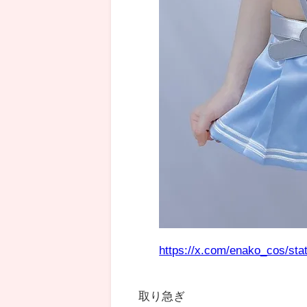
https://x.com/enako_cos/st
取り急ぎ