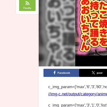
Feedly
Facebook
post
c_img_param=['max','6','3','80','no
//img-c.net/output/category/anim
c_img_param=['max','3','1','0','list',