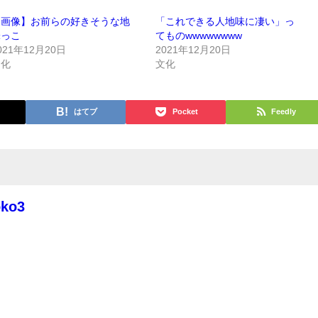
【画像】お前らの好きそうな地
「これできる人地味に凄い」っ
味っこ
てものwwwwwwww
021年12月20日
2021年12月20日
文化
文化
はてブ
Pocket
Feedly
oko3