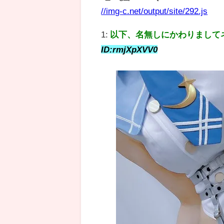
//img-c.net/output/site/292.js
1:
以下、名無しにかわりまして
ID:rmjXpXVV0