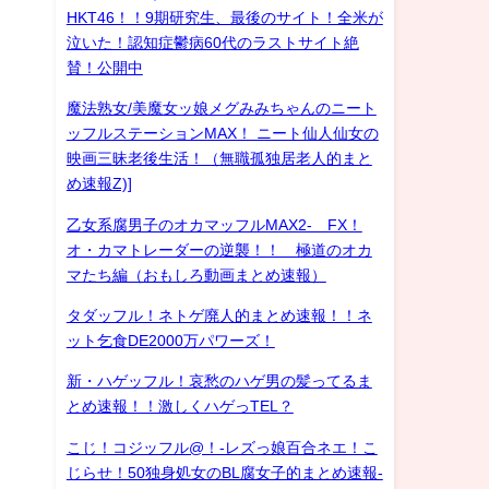
HKT46！！9期研究生、最後のサイト！全米が
泣いた！認知症鬱病60代のラストサイト絶
賛！公開中
魔法熟女/美魔女ッ娘メグみみちゃんのニート
ッフルステーションMAX！ ニート仙人仙女の
映画三昧老後生活！（無職孤独居老人的まと
め速報Z)]
乙女系腐男子のオカマッフルMAX2- FX！
オ・カマトレーダーの逆襲！！ 極道のオカ
マたち編（おもしろ動画まとめ速報）
タダッフル！ネトゲ廃人的まとめ速報！！ネ
ット乞食DE2000万パワーズ！
新・ハゲッフル！哀愁のハゲ男の髪ってるま
とめ速報！！激しくハゲっTEL？
こじ！コジッフル@！-レズっ娘百合ネエ！こ
じらせ！50独身処女のBL腐女子的まとめ速報-