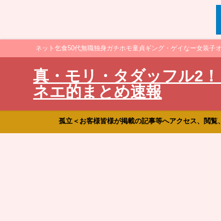
ネット乞食50代無職独身ガチホモ童貞ギング・ゲイなー女装子
真・モリ・タダッフル2！
ネエ的まとめ速報
孤立＜お客様皆様が掲載の記事等へアクセス、閲覧