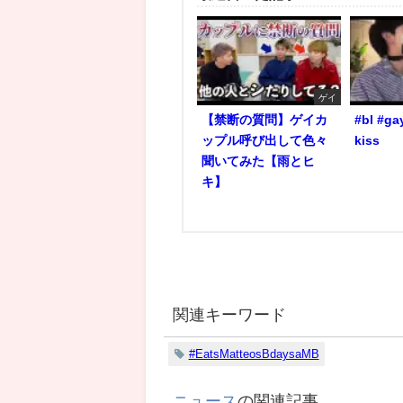
ゲイ
【禁断の質問】ゲイカ
#bl #ga
ップル呼び出して色々
kiss
聞いてみた【雨とヒ
キ】
関連キーワード
#EatsMatteosBdaysaMB
ニュース
の関連記事