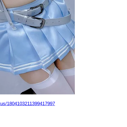
atus/1804103211399417997