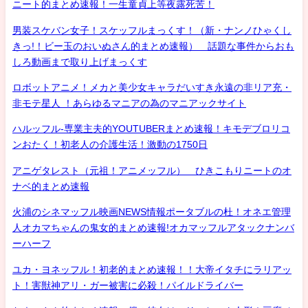
ニート的まとめ速報！一生童貞上等夜露死苦！
男装スケバン女子！スケッフルまっくす！（新・ナンノひゃくし
きっ!！ビー玉のおいぬさん的まとめ速報） 話題な事件からおも
しろ動画まで取り上げまっくす
ロボットアニメ！メカと美少女キャラだいすき永遠の非リア充・
非モテ星人 ！あらゆるマニアの為のマニアックサイト
ハルッフル-専業主夫的YOUTUBERまとめ速報！キモデブロリコ
ンおたく！初老人の介護生活！激動の1750日
アニゲタレスト（元祖！アニメッフル） ひきこもりニートのオ
ナベ的まとめ速報
火浦のシネマッフル映画NEWS情報ポータブルの杜！オネエ管理
人オカマちゃんの鬼女的まとめ速報!オカマッフルアタックナンバ
ーハーフ
ユカ・ヨネッフル！初老的まとめ速報！！大帝イタチにラリアッ
ト！害獣神アリ・ガー被害に必殺！パイルドライバー