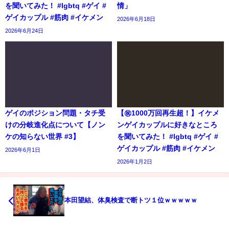
を聞いてみた！ #lgbtq #ゲイ #
情」
ゲイカップル #筋肉 #イケメン
2026年6月18日
2026年6月24日
ゲイのポジション問題・タチ受
【㊗️1000万回再生超！】イケメ
けの分岐進化点について【ノン
ンゲイカップルに好きなところ
ケの知らない世界 #3】
を聞いてみた！ #lgbtq #ゲイ #
ゲイカップル #筋肉 #イケメン
2026年6月1日
2026年1月2日
本田望結、体臭検査で断トツ１位ｗｗｗｗｗ