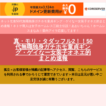
ネット乞食50代無職独身ガチホモ童貞ギング・ゲイなー女装子オネエ的まと
め速報！ネトゲ廃人は女子ホームレス三銃士伝説！あおいちゃん！ホームレ
スまなみ！愛内アイラ応援してます！
真・モリ・タダッフル2！！50
代無職独身ガチホモ童貞ギン
グ・ゲイなー女装子オネエ的
まとめ速報
孤立＜お客様皆様が掲載の記事等へアクセス、閲覧、こちらのサービス
を利用される事でかろうじて運営できています＞本日は足元が悪い中ご
足労頂き誠に有難うございます。