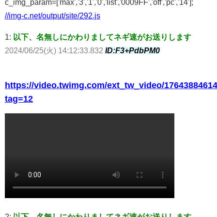
c_img_param=['max','3','1','0','list','0009FF','off','pc','14'];
//img-c.net/output/site/292.js
1:
以下、名無しにかわりましてネギ速がお送りします
2024/06/25(火) 14:12:33.832
ID:F3+PdbPM0
https://video.twimg.com/ext_tw_video/17643884
tag=12
2:
以下、名無しにかわりましてネギ速がお送りします