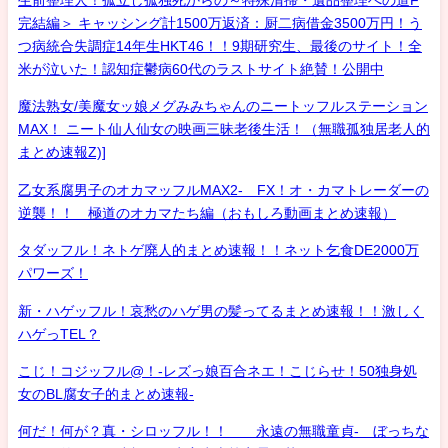
完結編＞ キャッシング計1500万返済：厨二病借金3500万円！う
つ病統合失調症14年生HKT46！！9期研究生、最後のサイト！全
米が泣いた！認知症鬱病60代のラストサイト絶賛！公開中
魔法熟女/美魔女ッ娘メグみみちゃんのニートッフルステーション
MAX！ ニート仙人仙女の映画三昧老後生活！（無職孤独居老人的
まとめ速報Z)]
乙女系腐男子のオカマッフルMAX2- FX！オ・カマトレーダーの
逆襲！！ 極道のオカマたち編（おもしろ動画まとめ速報）
タダッフル！ネトゲ廃人的まとめ速報！！ネット乞食DE2000万
パワーズ！
新・ハゲッフル！哀愁のハゲ男の髪ってるまとめ速報！！激しく
ハゲっTEL？
こじ！コジッフル@！-レズっ娘百合ネエ！こじらせ！50独身処
女のBL腐女子的まとめ速報-
何だ！何が？真・シロッフル！！ 永遠の無職童貞- ぼっちな