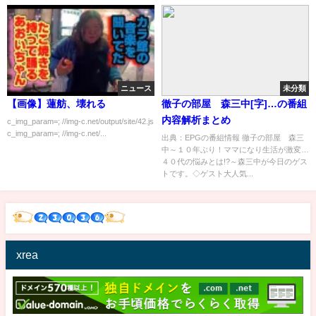
ニュース
未分類
【画像】蓮舫、壊れる
徹子の部屋 森三中[字]…の番組
内容解析まとめ
c_img_param=; //img-c.net/output/site/42.js
c_img_param=; //img-c.net/...
出典：EPGの番組情報 徹子の部屋 森三
中～１０年ぶり！ママになり生活が激変…
４０代の悩みとは!?～森三中が今日のゲス
トです。◇ゲスト大人気...
xrea