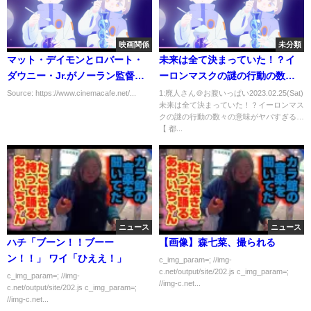
映画関係
未分類
マット・デイモンとロバート・
未来は全て決まっていた！？イ
ダウニー・Jr.がノーラン監督作
ーロンマスクの謎の行動の数々
『オッペンハイマー』に出演決
の意味がヤバすぎる…【 都市伝
Source: https://www.cinemacafe.net/...
1:廃人さん＠お腹いっぱい2023.02.25(Sat)
未来は全て決まっていた！？イーロンマス
定
説 イーロン・マスク Twitter 宇
クの謎の行動の数々の意味がヤバすぎる…
宙人 AI 】
【 都...
ニュース
ニュース
ハチ「ブーン！！ブーー
【画像】森七菜、撮られる
ン！！」 ワイ「ひええ！」
c_img_param=; //img-
c.net/output/site/202.js c_img_param=;
c_img_param=; //img-
//img-c.net...
c.net/output/site/202.js c_img_param=;
//img-c.net...