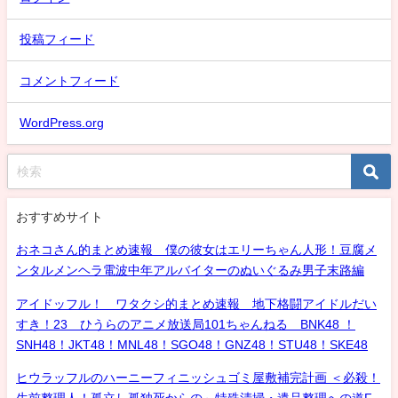
投稿フィード
コメントフィード
WordPress.org
おすすめサイト
おネコさん的まとめ速報 僕の彼女はエリーちゃん人形！豆腐メ
ンタルメンヘラ電波中年アルバイターのぬいぐるみ男子末路編
アイドッフル！ ワタクシ的まとめ速報 地下格闘アイドルだい
すき！23 ひうらのアニメ放送局101ちゃんねる BNK48 ！
SNH48！JKT48！MNL48！SGO48！GNZ48！STU48！SKE48
ヒウラッフルのハーニーフィニッシュゴミ屋敷補完計画 ＜必殺！
生前整理人！孤立し孤独死からの～特殊清掃・遺品整理への道F