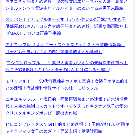
おネコさん的まとめ速報 僕の彼女はエリーちゃん人形！豆腐メ
ンタルメンヘラ電波中年アルバイターのぬいぐるみ男子末路編
スケバン！デカッフルまっくす（デカい強い2次元嫁だいすき子
供部屋おじさんヒロシ之古惑仔的まとめ速報）話題な動画取り上
げMAX！デカいは正義刑事編
アキヨッフル-！ネオニートスケ番長のエキストラ芸能情報局！
（子ども部屋おばさんの自宅警備員的まとめ速報）
[ヨシヨシロッフル-！！-素浪人勇者カツオンの未解決事件簿へよ
うこそYOUKO！のナンノ洋子のはなしは信じるな編）]
モリッフル！ 50代無職独身ガチホモ童貞！女装子オネエ的ま
とめ速報！有益便利情報サイトの杜 モリッフル
ユキユキッフル！ど底辺的一同驚愕騒然まとめ速報！超氷河期世
代！人生の強制ロスカットですべてを失ったキグナス氷子の愛の
クリスタルキングボンビー脱出大作戦
ヒロコンプレックスNIGHT 的まとめ速報！！子供が欲しいど陰キ
ャアラフィフ女子のめざせ！専業主婦！婚活計画編