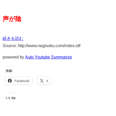
声が陰
続きを読む
Source: http://www.negisoku.com/index.rdf
powered by
Auto Youtube Summarize
共有:
Facebook
X
いいね: