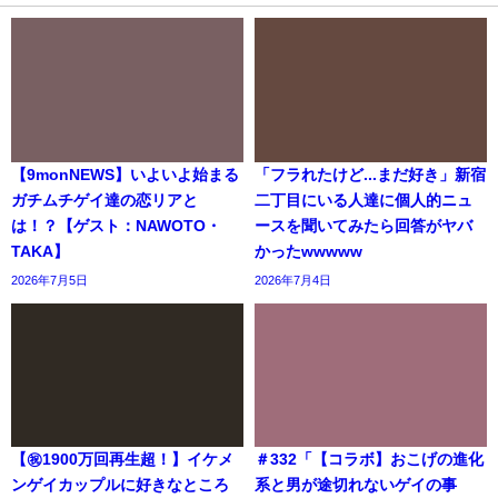
【9monNEWS】いよいよ始まる
「フラれたけど...まだ好き」新宿
ガチムチゲイ達の恋リアと
二丁目にいる人達に個人的ニュ
は！？【ゲスト：NAWOTO・
ースを聞いてみたら回答がヤバ
TAKA】
かったwwwww
2026年7月5日
2026年7月4日
【㊗️1900万回再生超！】イケメ
＃332「【コラボ】おこげの進化
ンゲイカップルに好きなところ
系と男が途切れないゲイの事