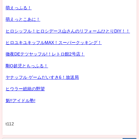
萌えっふる！
萌えっとこあに！
ヒロシッフル！ヒロシデース山さんのリフォームひとりDIY！！
ヒロユキユキッフルMAX！スーパークッキング！
徹夜DEテツヤッフル!！レトロ館2号店！
剛Q超児ともっふる！
ヤナッフル ゲームだいすき6！放送局
ヒウラー総統の野望
魁!!アイドル塾!
t112