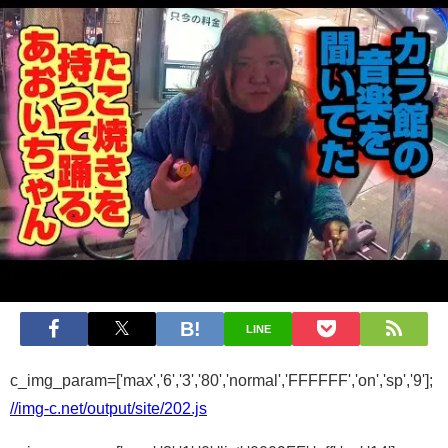
LINE
c_img_param=['max','6','3','80','normal','FFFFFF','on','sp','9'];
//img-c.net/output/site/202.js