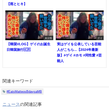
【雨とヒキ】
未分類
ゲイ
【韓国VLOG】ゲイのお誕生
実はゲイを公表している芸能
日韓国旅行🇰🇷
人がこちら...【2024年最新
版】#ゲイ #ホモ #同性愛 #芸
能人
関連キーワード
#EatsMatteosBdaysaMB
ニュース
の関連記事