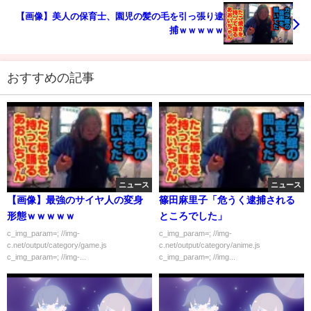
【画像】美人の保育士、園児の髪の毛を引っ張り逮
捕ｗｗｗｗｗ
おすすめの記事
ニュース
ニュース
【画像】最強のサイヤ人の変身
篠田麻里子「危うく逮捕される
形態ｗｗｗｗｗ
ところでした」
c_img_param=; //img-
c_img_param=; //img-
c.net/output/category/game.js
c.net/output/category/anime.js
c_img_param=; //img-...
c_img_param=; //img...