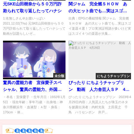
元SKE山田樹奈から５０万円詐
関ジャム 完全燃ＳＨＯＷ あ
欺られて取り返したってハナシ
の大ヒット曲でも…実はスゴイ
楽器４選！プロ実演証明[字]…の
1:名無しさん＠お腹いっぱい
出典：EPGの番組情報 関ジャム 完全燃
2021.12.02(Thu) 元SKE山田樹奈から５０
ＳＨＯＷ あの大ヒット曲でも…実はスゴ
番組内容解析まとめ
万円詐欺られて取り返したってハナシって
イ楽器４選！プロ実演証明謎が多いけど実
動画が話題らしいぞ...
はスゴイ４つの楽器が大集...
未分類
にちようチャップリン
驚異の霊能力者 宜保愛子スペ
ぴったり にちようチャップリ
シャル、驚異の霊能力、外国で
ン 動画 人力舎芸人ＳＰ 4月
も通用した件 #霊能力 #宜保
29日
・本名：宜保愛子 ・生年月日：1932年1月
ぴったり にちようチャップリン 2023年4
5日 ・現在年齢：享年71歳 ・出身地：神
月29日内容：人気芸人たちが珠玉のネタ
愛子 #予言 #守護霊 #驚異
奈川県横浜市 ・血液型：Ａ型 ・身長：
を披露出演者：内村光良 土田晃之 千
#宜保 #心霊能力 #ぎぼあいこ
170cm ・体...
鳥 ハリセンボン 井戸...