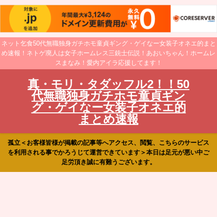
ネット乞食50代無職独身ガチホモ童貞ギング・ゲイなー女装子オネエ的まと
め速報！ネトゲ廃人は女子ホームレス三銃士伝説！あおいちゃん！ホームレ
スまなみ！愛内アイラ応援してます！
真・モリ・タダッフル2！！50
代無職独身ガチホモ童貞ギン
グ・ゲイなー女装子オネエ的
まとめ速報
孤立＜お客様皆様が掲載の記事等へアクセス、閲覧、こちらのサービス
を利用される事でかろうじて運営できています＞本日は足元が悪い中ご
足労頂き誠に有難うございます。