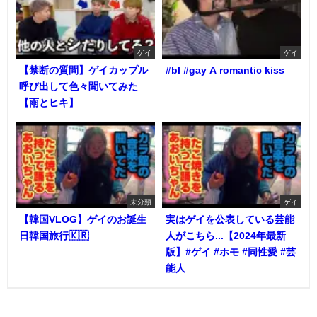
ゲイ
ゲイ
【禁断の質問】ゲイカップル
#bl #gay A romantic kiss
呼び出して色々聞いてみた
【雨とヒキ】
未分類
ゲイ
【韓国VLOG】ゲイのお誕生
実はゲイを公表している芸能
日韓国旅行🇰🇷
人がこちら...【2024年最新
版】#ゲイ #ホモ #同性愛 #芸
能人