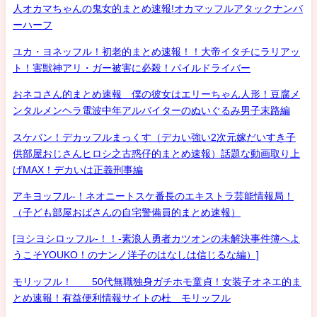
人オカマちゃんの鬼女的まとめ速報!オカマッフルアタックナンバ
ーハーフ
ユカ・ヨネッフル！初老的まとめ速報！！大帝イタチにラリアッ
ト！害獣神アリ・ガー被害に必殺！パイルドライバー
おネコさん的まとめ速報 僕の彼女はエリーちゃん人形！豆腐メ
ンタルメンヘラ電波中年アルバイターのぬいぐるみ男子末路編
スケバン！デカッフルまっくす（デカい強い2次元嫁だいすき子
供部屋おじさんヒロシ之古惑仔的まとめ速報）話題な動画取り上
げMAX！デカいは正義刑事編
アキヨッフル-！ネオニートスケ番長のエキストラ芸能情報局！
（子ども部屋おばさんの自宅警備員的まとめ速報）
[ヨシヨシロッフル-！！-素浪人勇者カツオンの未解決事件簿へよ
うこそYOUKO！のナンノ洋子のはなしは信じるな編）]
モリッフル！ 50代無職独身ガチホモ童貞！女装子オネエ的ま
とめ速報！有益便利情報サイトの杜 モリッフル