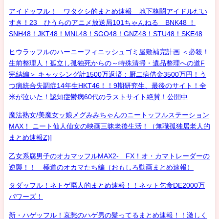
アイドッフル！ ワタクシ的まとめ速報 地下格闘アイドルだい
すき！23 ひうらのアニメ放送局101ちゃんねる BNK48 ！
SNH48！JKT48！MNL48！SGO48！GNZ48！STU48！SKE48
ヒウラッフルのハーニーフィニッシュゴミ屋敷補完計画 ＜必殺！
生前整理人！孤立し孤独死からの～特殊清掃・遺品整理への道F
完結編＞ キャッシング計1500万返済：厨二病借金3500万円！う
つ病統合失調症14年生HKT46！！9期研究生、最後のサイト！全
米が泣いた！認知症鬱病60代のラストサイト絶賛！公開中
魔法熟女/美魔女ッ娘メグみみちゃんのニートッフルステーション
MAX！ ニート仙人仙女の映画三昧老後生活！（無職孤独居老人的
まとめ速報Z)]
乙女系腐男子のオカマッフルMAX2- FX！オ・カマトレーダーの
逆襲！！ 極道のオカマたち編（おもしろ動画まとめ速報）
タダッフル！ネトゲ廃人的まとめ速報！！ネット乞食DE2000万
パワーズ！
新・ハゲッフル！哀愁のハゲ男の髪ってるまとめ速報！！激しく