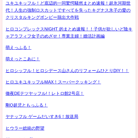
ユキユキッフル！ど底辺的一同驚愕騒然まとめ速報！超氷河期世
代！人生の強制ロスカットですべてを失ったキグナス氷子の愛の
クリスタルキングボンビー脱出大作戦
ヒロコンプレックスNIGHT 的まとめ速報！！子供が欲しいど陰キ
ャアラフィフ女子のめざせ！専業主婦！婚活計画編
萌えっふる！
萌えっとこあに！
ヒロシッフル！ヒロシデース山さんのリフォームひとりDIY！！
ヒロユキユキッフルMAX！スーパークッキング！
徹夜DEテツヤッフル!！レトロ館2号店！
剛Q超児ともっふる！
ヤナッフル ゲームだいすき6！放送局
ヒウラー総統の野望