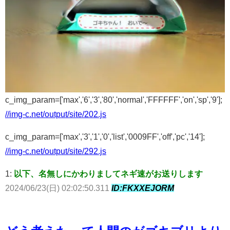
c_img_param=['max','6','3','80','normal','FFFFFF','on','sp','9'];
//img-c.net/output/site/202.js
c_img_param=['max','3','1','0','list','0009FF','off','pc','14'];
//img-c.net/output/site/292.js
1:
以下、名無しにかわりましてネギ速がお送りします
2024/06/23(日) 02:02:50.311
ID:FKXXEJORM