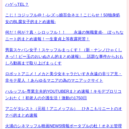
ハゲっTEL？
こじ！コジッフル@！-レズっ娘百合ネエ！こじらせ！50独身処
女のBL腐女子的まとめ速報-
何だ！何が？真・シロッフル！！ 永遠の無職童貞- ぼっちな
ニート的まとめ速報！一生童貞上等夜露死苦！
男装スケバン女子！スケッフルまっくす！（新・ナンノひゃくし
きっ!！ビー玉のおいぬさん的まとめ速報） 話題な事件からおも
しろ動画まで取り上げまっくす
ロボットアニメ！メカと美少女キャラだいすき永遠の非リア充・
非モテ星人 ！あらゆるマニアの為のマニアックサイト
ハルッフル-専業主夫的YOUTUBERまとめ速報！キモデブロリコ
ンおたく！初老人の介護生活！激動の1750日
アニゲタレスト（元祖！アニメッフル） ひきこもりニートのオ
ナベ的まとめ速報
火浦のシネマッフル映画NEWS情報ポータブルの杜！オネエ管理