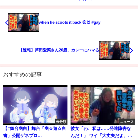
when he scoots it back 😩🍑 #gay
【速報】芦田愛菜さん20歳、カレーにハマる
おすすめの記事
未分類
ニュース
【#舞台幽白】舞台「幽☆遊☆白
彼女「わ、私は……発達障害な
書」公開ゲネプロ
んだ！」 ワイ「大丈夫だよ、二