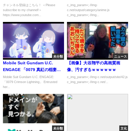
[#YuyuHakusho]／ねとらぼエ
人で直していこっ！」
チャンネル登録はこちら！ ＜Please
c_img_param=; //img-
subscribe to my channel!＞
c.net/output/category/anime.js
ンタ
https://www.youtube.com...
c_img_param=; //img...
未分類
ニュース
Mobile Suit Gundam U.C.
【画像】大谷翔平の高画質画
ENGAGE 「0079 真紅の稲妻」
像、汚すぎるｗｗｗｗｗｗ
託された遺産
Mobile Suit Gundam U.C. ENGAGE:
c_img_param=; //img-c.net/output/site/42.js
「0079 Crimson Lightning」 Entrusted
c_img_param=; //img-c.net/...
[Eng/Kor/Chn/Esp/Jap Sub]
her...
未分類
文化