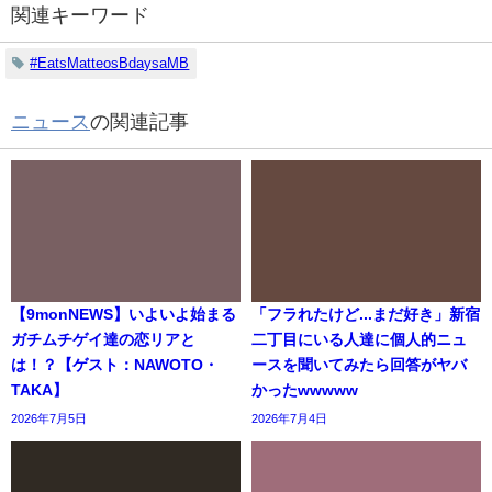
関連キーワード
#EatsMatteosBdaysaMB
ニュース
の関連記事
【9monNEWS】いよいよ始まる
「フラれたけど...まだ好き」新宿
ガチムチゲイ達の恋リアと
二丁目にいる人達に個人的ニュ
は！？【ゲスト：NAWOTO・
ースを聞いてみたら回答がヤバ
TAKA】
かったwwwww
2026年7月5日
2026年7月4日