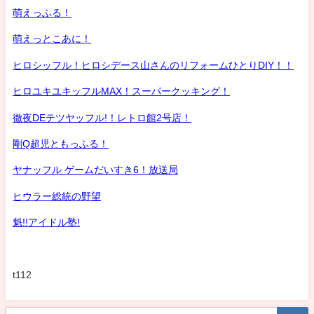
萌えっふる！
萌えっとこあに！
ヒロシッフル！ヒロシデース山さんのリフォームひとりDIY！！
ヒロユキユキッフルMAX！スーパークッキング！
徹夜DEテツヤッフル!！レトロ館2号店！
剛Q超児ともっふる！
ヤナッフル ゲームだいすき6！放送局
ヒウラー総統の野望
魁!!アイドル塾!
t112