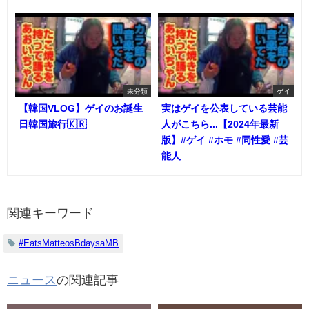
未分類
ゲイ
【韓国VLOG】ゲイのお誕生
実はゲイを公表している芸能
日韓国旅行🇰🇷
人がこちら...【2024年最新
版】#ゲイ #ホモ #同性愛 #芸
能人
関連キーワード
#EatsMatteosBdaysaMB
ニュース
の関連記事