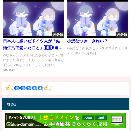
未分類
未分類
日本人に嫁いだドイツ人が「結
小沢なつき きれい？
婚生活で驚いたこと」🇩🇪5選
#小沢なつき 夜のヒットスタジオＤＥＬＵ
ＸＥ 1988年6月15日...
【日本だけ違う文化】
みなさん、ご視聴いただきありがとうござ
いました😊よかったら、チャンネル登録と
下記のSNSをフォローしてください
&#x1f49...
xrea