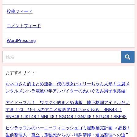
投稿フィード
コメントフィード
WordPress.org
おすすめサイト
おネコさん的まとめ速報 僕の彼女はエリーちゃん人形！豆腐メ
ンタルメンヘラ電波中年アルバイターのぬいぐるみ男子末路編
アイドッフル！ ワタクシ的まとめ速報 地下格闘アイドルだい
すき！23 ひうらのアニメ放送局101ちゃんねる BNK48 ！
SNH48！JKT48！MNL48！SGO48！GNZ48！STU48！SKE48
ヒウラッフルのハーニーフィニッシュゴミ屋敷補完計画 ＜必殺！
生前整理人！孤立し孤独死からの～特殊清掃・遺品整理への道F