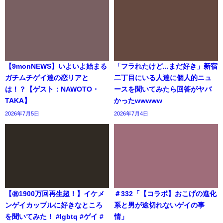
【9monNEWS】いよいよ始まる
「フラれたけど...まだ好き」新宿
ガチムチゲイ達の恋リアと
二丁目にいる人達に個人的ニュ
は！？【ゲスト：NAWOTO・
ースを聞いてみたら回答がヤバ
TAKA】
かったwwwww
2026年7月5日
2026年7月4日
【㊗️1900万回再生超！】イケメ
＃332「【コラボ】おこげの進化
ンゲイカップルに好きなところ
系と男が途切れないゲイの事
を聞いてみた！ #lgbtq #ゲイ #
情」