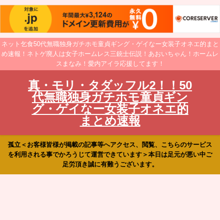
ネット乞食50代無職独身ガチホモ童貞ギング・ゲイなー女装子オネエ的まと
め速報！ネトゲ廃人は女子ホームレス三銃士伝説！あおいちゃん！ホームレ
スまなみ！愛内アイラ応援してます！
真・モリ・タダッフル2！！50
代無職独身ガチホモ童貞ギン
グ・ゲイなー女装子オネエ的
まとめ速報
孤立＜お客様皆様が掲載の記事等へアクセス、閲覧、こちらのサービス
を利用される事でかろうじて運営できています＞本日は足元が悪い中ご
足労頂き誠に有難うございます。