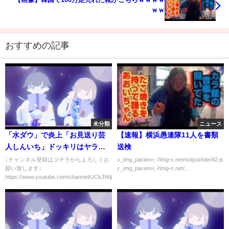
ｗｗ
おすすめの記事
未分類
ニュース
「水ダウ」で炎上「お見送り芸
【速報】横浜愚連隊11人を書類
人しんいち」ドッキリはヤラセ
送検
だった⁉本性暴かれ配信でブチギ
↓チャンネル登録はコチラからよろしくお
c_img_param=; //img-c.net/output/site/42.js
願い致します↓
c_img_param=; //img-c.net/...
レ⁉
https://www.youtube.com/channel/UCkJWijqCMA...