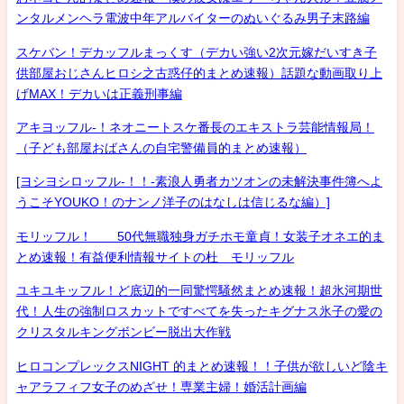
ンタルメンヘラ電波中年アルバイターのぬいぐるみ男子末路編
スケバン！デカッフルまっくす（デカい強い2次元嫁だいすき子
供部屋おじさんヒロシ之古惑仔的まとめ速報）話題な動画取り上
げMAX！デカいは正義刑事編
アキヨッフル-！ネオニートスケ番長のエキストラ芸能情報局！
（子ども部屋おばさんの自宅警備員的まとめ速報）
[ヨシヨシロッフル-！！-素浪人勇者カツオンの未解決事件簿へよ
うこそYOUKO！のナンノ洋子のはなしは信じるな編）]
モリッフル！ 50代無職独身ガチホモ童貞！女装子オネエ的ま
とめ速報！有益便利情報サイトの杜 モリッフル
ユキユキッフル！ど底辺的一同驚愕騒然まとめ速報！超氷河期世
代！人生の強制ロスカットですべてを失ったキグナス氷子の愛の
クリスタルキングボンビー脱出大作戦
ヒロコンプレックスNIGHT 的まとめ速報！！子供が欲しいど陰キ
ャアラフィフ女子のめざせ！専業主婦！婚活計画編