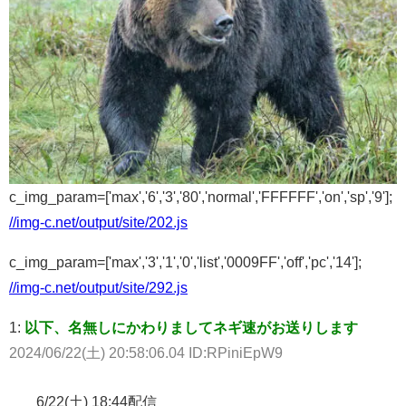
c_img_param=['max','6','3','80','normal','FFFFFF','on','sp','9'];
//img-c.net/output/site/202.js
c_img_param=['max','3','1','0','list','0009FF','off','pc','14'];
//img-c.net/output/site/292.js
1:
以下、名無しにかわりましてネギ速がお送りします
2024/06/22(土) 20:58:06.04 ID:RPiniEpW9
6/22(土) 18:44配信