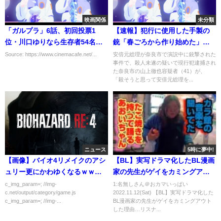
映画関係
未分類
「ガルプラ」6話、初回投票1
【速報】犯行に使用した手製の
位・川口ゆりなら生存者54名が
銃「春ごろから作り始めた」​山
次のミッションに挑む！
上徹也​容疑者が供述 安倍元総
Source: https://www.cinemacafe.net/...
安倍元総理が奈良市で演説中に銃撃された
事件で、殺人未遂の疑いで現行犯逮捕され
理銃撃事件｜TBS NEWS DIG
た奈良市の山上徹也容疑者（41）が、
「殺そうと思って安倍元総理を...
ニュース
5時に夢中!
【画像】バイオ4リメイクのアシ
【BL】実写ドラマ化したBL漫画
ュリー更にかわゆくなるｗｗｗ
家の先生がゲイをカミングアウ
ｗｗ
トした理由…リスナーからの際
c_img_param=; //img-
1:名無しさん＠おカマいっぱい
c.net/output/category/game.js
2022.11.12(Sat) 【BL】実写ドラマ化した
どすぎる質問にNGなしで答えて
c_img_param=; //img-...
BL漫画家の先生がゲイをカミングアウト
もらいましたww【壁こじ】
した理由…リスナ...