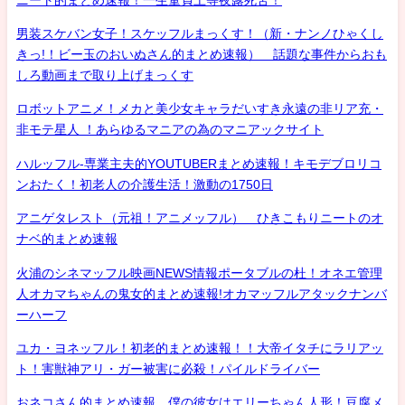
男装スケバン女子！スケッフルまっくす！（新・ナンノひゃくし
きっ!！ビー玉のおいぬさん的まとめ速報） 話題な事件からおも
しろ動画まで取り上げまっくす
ロボットアニメ！メカと美少女キャラだいすき永遠の非リア充・
非モテ星人 ！あらゆるマニアの為のマニアックサイト
ハルッフル-専業主夫的YOUTUBERまとめ速報！キモデブロリコ
ンおたく！初老人の介護生活！激動の1750日
アニゲタレスト（元祖！アニメッフル） ひきこもりニートのオ
ナベ的まとめ速報
火浦のシネマッフル映画NEWS情報ポータブルの杜！オネエ管理
人オカマちゃんの鬼女的まとめ速報!オカマッフルアタックナンバ
ーハーフ
ユカ・ヨネッフル！初老的まとめ速報！！大帝イタチにラリアッ
ト！害獣神アリ・ガー被害に必殺！パイルドライバー
おネコさん的まとめ速報 僕の彼女はエリーちゃん人形！豆腐メ