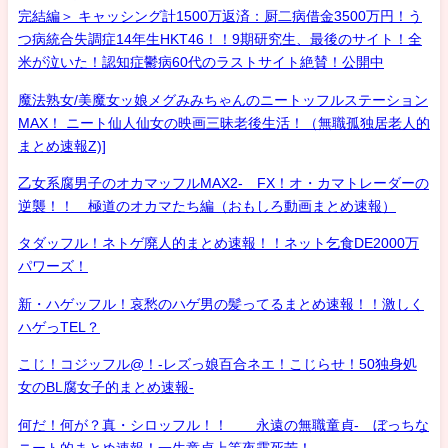
完結編＞ キャッシング計1500万返済：厨二病借金3500万円！う
つ病統合失調症14年生HKT46！！9期研究生、最後のサイト！全
米が泣いた！認知症鬱病60代のラストサイト絶賛！公開中
魔法熟女/美魔女ッ娘メグみみちゃんのニートッフルステーション
MAX！ ニート仙人仙女の映画三昧老後生活！（無職孤独居老人的
まとめ速報Z)]
乙女系腐男子のオカマッフルMAX2- FX！オ・カマトレーダーの
逆襲！！ 極道のオカマたち編（おもしろ動画まとめ速報）
タダッフル！ネトゲ廃人的まとめ速報！！ネット乞食DE2000万
パワーズ！
新・ハゲッフル！哀愁のハゲ男の髪ってるまとめ速報！！激しく
ハゲっTEL？
こじ！コジッフル@！-レズっ娘百合ネエ！こじらせ！50独身処
女のBL腐女子的まとめ速報-
何だ！何が？真・シロッフル！！ 永遠の無職童貞- ぼっちな
ニート的まとめ速報！一生童貞上等夜露死苦！