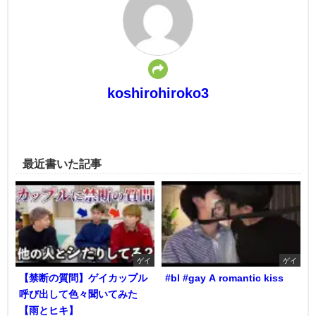
koshirohiroko3
最近書いた記事
ゲイ
ゲイ
【禁断の質問】ゲイカップル
#bl #gay A romantic kiss
呼び出して色々聞いてみた
【雨とヒキ】