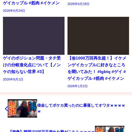
ゲイカップル #筋肉 #イケメン
2026年6月18日
2026年6月24日
ゲイのポジション問題・タチ受
【㊗️1000万回再生超！】イケメ
けの分岐進化点について【ノン
ンゲイカップルに好きなところ
ケの知らない世界 #3】
を聞いてみた！ #lgbtq #ゲイ #
ゲイカップル #筋肉 #イケメン
2026年6月1日
2026年1月2日
借金してポケカ買ったのに暴落してオワタｗｗｗｗ
ｗ
【画像】韓国で100万足売れた靴がこちらｗｗｗｗ