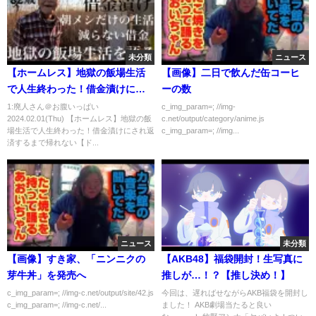
未分類
ニュース
【ホームレス】地獄の飯場生活
【画像】二日で飲んだ缶コーヒ
で人生終わった！借金漬けにさ
ーの数
れ返済するまで帰れない【ドキ
1:廃人さん＠お腹いっぱい
c_img_param=; //img-
2024.02.01(Thu) 【ホームレス】地獄の飯
c.net/output/category/anime.js
ュメンタリー】
場生活で人生終わった！借金漬けにされ返
c_img_param=; //img...
済するまで帰れない【ド...
ニュース
未分類
【画像】すき家、「ニンニクの
【AKB48】福袋開封！生写真に
芽牛丼」を発売へ
推しが…！？【推し決め！】
c_img_param=; //img-c.net/output/site/42.js
今回は、遅ればせながらAKB福袋を開封し
c_img_param=; //img-c.net/...
ました！ AKB劇場当たると良い