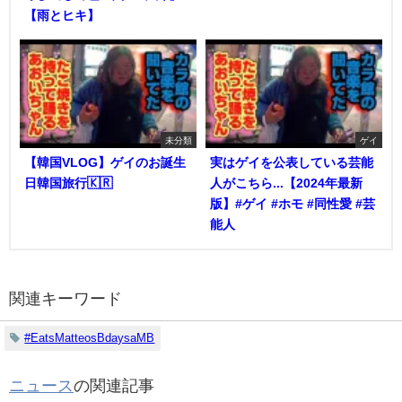
【雨とヒキ】
未分類
ゲイ
【韓国VLOG】ゲイのお誕生
実はゲイを公表している芸能
日韓国旅行🇰🇷
人がこちら...【2024年最新
版】#ゲイ #ホモ #同性愛 #芸
能人
関連キーワード
#EatsMatteosBdaysaMB
ニュース
の関連記事