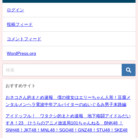
ログイン
投稿フィード
コメントフィード
WordPress.org
おすすめサイト
おネコさん的まとめ速報 僕の彼女はエリーちゃん人形！豆腐メ
ンタルメンヘラ電波中年アルバイターのぬいぐるみ男子末路編
アイドッフル！ ワタクシ的まとめ速報 地下格闘アイドルだい
すき！23 ひうらのアニメ放送局101ちゃんねる BNK48 ！
SNH48！JKT48！MNL48！SGO48！GNZ48！STU48！SKE48