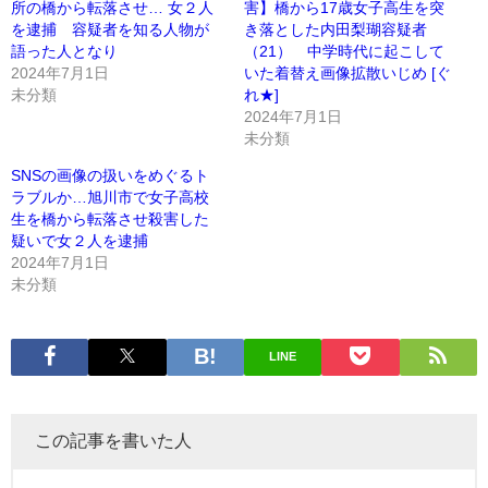
所の橋から転落させ… 女２人
害】橋から17歳女子高生を突
を逮捕 容疑者を知る人物が
き落とした内田梨瑚容疑者
語った人となり
（21） 中学時代に起こして
2024年7月1日
いた着替え画像拡散いじめ [ぐ
未分類
れ★]
2024年7月1日
未分類
SNSの画像の扱いをめぐるト
ラブルか…旭川市で女子高校
生を橋から転落させ殺害した
疑いで女２人を逮捕
2024年7月1日
未分類
LINE
この記事を書いた人