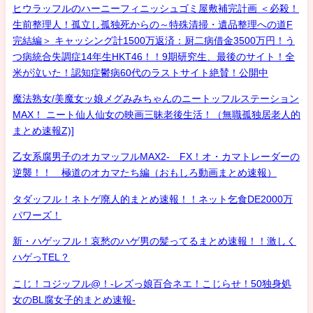
ヒウラッフルのハーニーフィニッシュゴミ屋敷補完計画 ＜必殺！
生前整理人！孤立し孤独死からの～特殊清掃・遺品整理への道F
完結編＞ キャッシング計1500万返済：厨二病借金3500万円！う
つ病統合失調症14年生HKT46！！9期研究生、最後のサイト！全
米が泣いた！認知症鬱病60代のラストサイト絶賛！公開中
魔法熟女/美魔女ッ娘メグみみちゃんのニートッフルステーション
MAX！ ニート仙人仙女の映画三昧老後生活！（無職孤独居老人的
まとめ速報Z)]
乙女系腐男子のオカマッフルMAX2- FX！オ・カマトレーダーの
逆襲！！ 極道のオカマたち編（おもしろ動画まとめ速報）
タダッフル！ネトゲ廃人的まとめ速報！！ネット乞食DE2000万
パワーズ！
新・ハゲッフル！哀愁のハゲ男の髪ってるまとめ速報！！激しく
ハゲっTEL？
こじ！コジッフル@！-レズっ娘百合ネエ！こじらせ！50独身処
女のBL腐女子的まとめ速報-