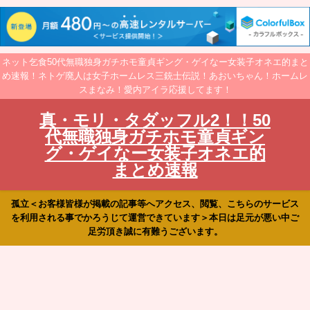
ネット乞食50代無職独身ガチホモ童貞ギング・ゲイなー女装子オネエ的まと
め速報！ネトゲ廃人は女子ホームレス三銃士伝説！あおいちゃん！ホームレ
スまなみ！愛内アイラ応援してます！
真・モリ・タダッフル2！！50
代無職独身ガチホモ童貞ギン
グ・ゲイなー女装子オネエ的
まとめ速報
孤立＜お客様皆様が掲載の記事等へアクセス、閲覧、こちらのサービス
を利用される事でかろうじて運営できています＞本日は足元が悪い中ご
足労頂き誠に有難うございます。