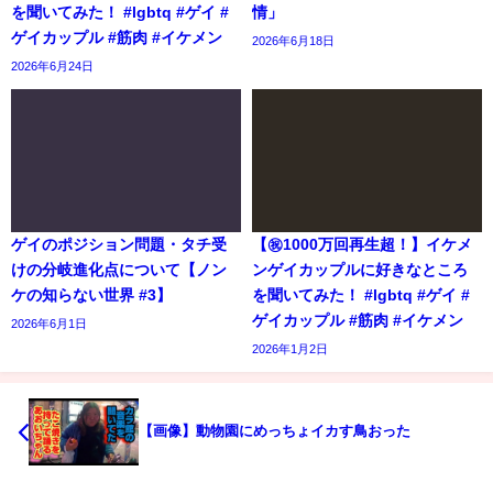
を聞いてみた！ #lgbtq #ゲイ #
情」
ゲイカップル #筋肉 #イケメン
2026年6月18日
2026年6月24日
ゲイのポジション問題・タチ受
【㊗️1000万回再生超！】イケメ
けの分岐進化点について【ノン
ンゲイカップルに好きなところ
ケの知らない世界 #3】
を聞いてみた！ #lgbtq #ゲイ #
ゲイカップル #筋肉 #イケメン
2026年6月1日
2026年1月2日
【画像】動物園にめっちょイカす鳥おった