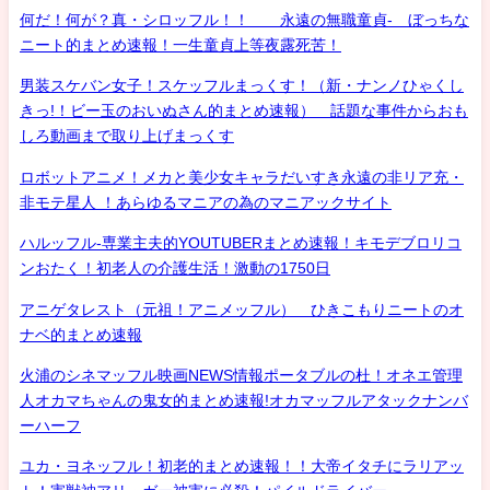
何だ！何が？真・シロッフル！！ 永遠の無職童貞- ぼっちな
ニート的まとめ速報！一生童貞上等夜露死苦！
男装スケバン女子！スケッフルまっくす！（新・ナンノひゃくし
きっ!！ビー玉のおいぬさん的まとめ速報） 話題な事件からおも
しろ動画まで取り上げまっくす
ロボットアニメ！メカと美少女キャラだいすき永遠の非リア充・
非モテ星人 ！あらゆるマニアの為のマニアックサイト
ハルッフル-専業主夫的YOUTUBERまとめ速報！キモデブロリコ
ンおたく！初老人の介護生活！激動の1750日
アニゲタレスト（元祖！アニメッフル） ひきこもりニートのオ
ナベ的まとめ速報
火浦のシネマッフル映画NEWS情報ポータブルの杜！オネエ管理
人オカマちゃんの鬼女的まとめ速報!オカマッフルアタックナンバ
ーハーフ
ユカ・ヨネッフル！初老的まとめ速報！！大帝イタチにラリアッ