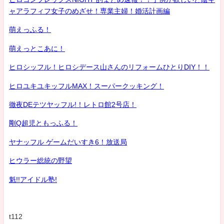
ャアラフィフ女子のめざせ！専業主婦！婚活計画編
萌えっふる！
萌えっとこあに！
ヒロシッフル！ヒロシデース山さんのリフォームひとりDIY！！
ヒロユキユキッフルMAX！スーパークッキング！
徹夜DEテツヤッフル!！レトロ館2号店！
剛Q超児ともっふる！
ヤナッフル ゲームだいすき6！放送局
ヒウラー総統の野望
魁!!アイドル塾!
t112