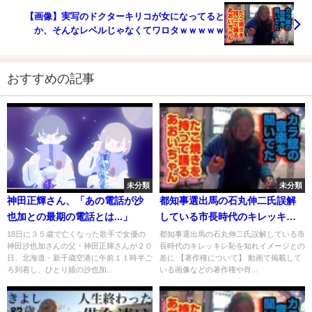
【画像】実写のドクターキリコが女になってると
か、そんなレベルじゃなくてワロタｗｗｗｗｗ
おすすめの記事
未分類
未分類
神田正輝さん、「あの電話が沙
都知事選出馬の石丸伸二氏誤解
也加との最期の電話とは...」
している市長時代のキレッキレ
恥を知れイメージとの差に
18日に３５歳で亡くなった歌手で女優の
都知事選出馬の石丸伸二氏誤解している市
神田沙也加さんの父・神田正輝さんが２０
長時代のキレッキレ恥を知れイメージとの
#short
日、北海道・新千歳空港に午前１１時半ご
差に 【著作権について】 動画で掲載して
ろ到着し、ひとり娘の沙也加...
いる画像などの著作権や肖...