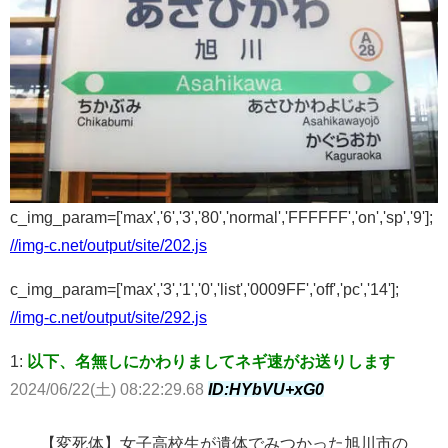
c_img_param=['max','6','3','80','normal','FFFFFF','on','sp','9'];
//img-c.net/output/site/202.js
c_img_param=['max','3','1','0','list','0009FF','off','pc','14'];
//img-c.net/output/site/292.js
1:
以下、名無しにかわりましてネギ速がお送りします
2024/06/22(土) 08:22:29.68
ID:HYbVU+xG0
【変死体】女子高校生が遺体でみつかった旭川市の