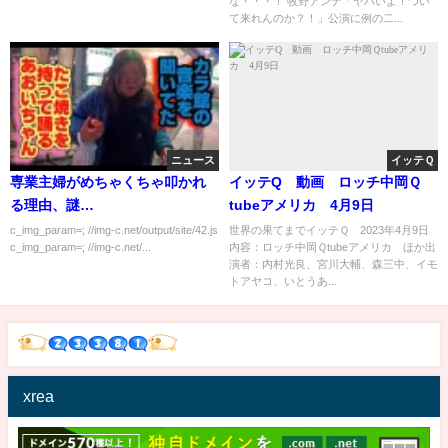
な・・・！ 牧野アンナ「ヤバいよ！つい
て来れんのか？！」公演に例の二...
ニュース
イッテＱ
専業主婦がめちゃくちゃ叩かれ
イッテQ 動画 ロッチ中岡Ｑ
る理由、謎…
tubeアメリカ 4月9日
c_img_param=; //img-c.net/output/site/42.js
世界の果てまでイッテＱ 2023年4月9日
c_img_param=; //img-c.net/...
内容：ロッチ中岡Ｑtubeアメリカ ほか出
演者：内村光良、宮川大輔、森三中、イモ
トアヤコ、いとうあ...
xrea