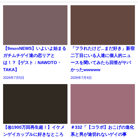
【9monNEWS】いよいよ始まる
「フラれたけど...まだ好き」新宿
ガチムチゲイ達の恋リアと
二丁目にいる人達に個人的ニュ
は！？【ゲスト：NAWOTO・
ースを聞いてみたら回答がヤバ
TAKA】
かったwwwww
2026年7月5日
2026年7月4日
【㊗️1900万回再生超！】イケメ
＃332「【コラボ】おこげの進化
ンゲイカップルに好きなところ
系と男が途切れないゲイの事