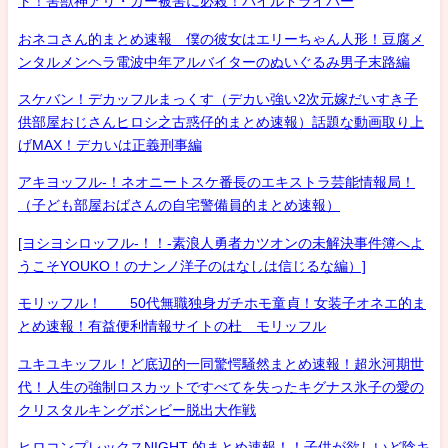
ト！害獣神アリ・ガー被害に必殺！パイルドライバー
おネコさん的まとめ速報 僕の彼女はエリーちゃん人形！豆腐メ
ンタルメンヘラ電波中年アルバイターのぬいぐるみ男子末路編
スケバン！デカッフルまっくす（デカい強い2次元嫁だいすき子
供部屋おじさんヒロシ之古惑仔的まとめ速報）話題な動画取り上
げMAX！デカいは正義刑事編
アキヨッフル-！ネオニートスケ番長のエキストラ芸能情報局！
（子ども部屋おばさんの自宅警備員的まとめ速報）
[ヨシヨシロッフル-！！-素浪人勇者カツオンの未解決事件簿へよ
うこそYOUKO！のナンノ洋子のはなしは信じるな編）]
モリッフル！ 50代無職独身ガチホモ童貞！女装子オネエ的ま
とめ速報！有益便利情報サイトの杜 モリッフル
ユキユキッフル！ど底辺的一同驚愕騒然まとめ速報！超氷河期世
代！人生の強制ロスカットですべてを失ったキグナス氷子の愛の
クリスタルキングボンビー脱出大作戦
ヒロコンプレックスNIGHT 的まとめ速報！！子供が欲しいど陰キ