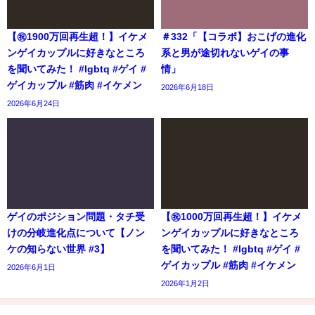
【㊗️1900万回再生超！】イケメ
＃332「【コラボ】おこげの進化
ンゲイカップルに好きなところ
系と男が途切れないゲイの事
を聞いてみた！ #lgbtq #ゲイ #
情」
ゲイカップル #筋肉 #イケメン
2026年6月18日
2026年6月24日
ゲイのポジション問題・タチ受
【㊗️1000万回再生超！】イケメ
けの分岐進化点について【ノン
ンゲイカップルに好きなところ
ケの知らない世界 #3】
を聞いてみた！ #lgbtq #ゲイ #
ゲイカップル #筋肉 #イケメン
2026年6月1日
2026年1月2日