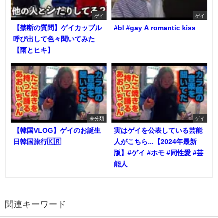
ゲイ
ゲイ
【禁断の質問】ゲイカップル
#bl #gay A romantic kiss
呼び出して色々聞いてみた
【雨とヒキ】
未分類
ゲイ
【韓国VLOG】ゲイのお誕生
実はゲイを公表している芸能
日韓国旅行🇰🇷
人がこちら...【2024年最新
版】#ゲイ #ホモ #同性愛 #芸
能人
関連キーワード