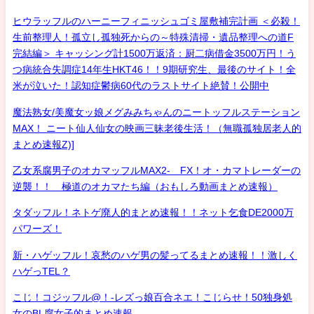
ヒウラッフルのハーニーフィニッシュゴミ屋敷補完計画 ＜必殺！
生前整理人！孤立し孤独死からの～特殊清掃・遺品整理への道F
完結編＞ キャッシング計1500万返済：厨二病借金3500万円！う
つ病統合失調症14年生HKT46！！9期研究生、最後のサイト！全
米が泣いた！認知症鬱病60代のラストサイト絶賛！公開中
魔法熟女/美魔女ッ娘メグみみちゃんのニートッフルステーション
MAX！ ニート仙人仙女の映画三昧老後生活！（無職孤独居老人的
まとめ速報Z)]
乙女系腐男子のオカマッフルMAX2- FX！オ・カマトレーダーの
逆襲！！ 極道のオカマたち編（おもしろ動画まとめ速報）
タダッフル！ネトゲ廃人的まとめ速報！！ネット乞食DE2000万
パワーズ！
新・ハゲッフル！哀愁のハゲ男の髪ってるまとめ速報！！激しく
ハゲっTEL？
こじ！コジッフル@！-レズっ娘百合ネエ！こじらせ！50独身処
女のBL腐女子的まとめ速報-