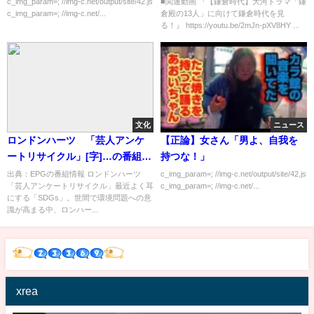
ソンは「源頼家」[ゆっくり歴史
c_img_param=; //img-c.net/output/site/42.js
■関連動画 『【鎌倉時代】大河ドラマ「鎌
c_img_param=; //img-c.net/...
倉殿の13人」に向けて鎌倉時代を見
話] 三原一太の【いちペディア】
る！』 https://youtu.be/2mJn-pXV8HY ...
文化
ニュース
ロンドンハーツ 「芸人アンケ
【正論】女さん「男よ、自我を
ートリサイクル」[字]…の番組内
持つな！」
容解析まとめ
出典：EPGの番組情報 ロンドンハーツ
c_img_param=; //img-c.net/output/site/42.js
「芸人アンケートリサイクル」最近よく耳
c_img_param=; //img-c.net/...
にする「SDGs」。世間で環境問題への意
識が高まる中、ロンハー...
xrea