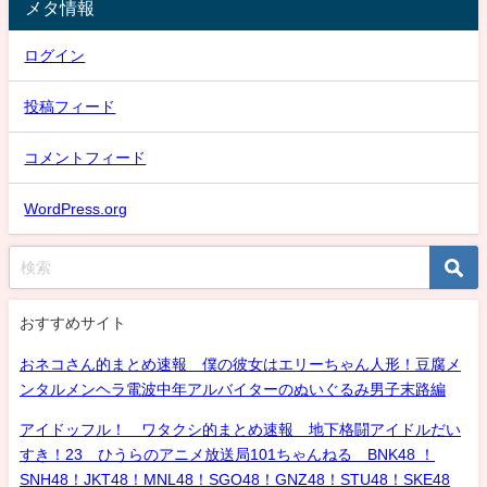
メタ情報
ログイン
投稿フィード
コメントフィード
WordPress.org
おすすめサイト
おネコさん的まとめ速報 僕の彼女はエリーちゃん人形！豆腐メ
ンタルメンヘラ電波中年アルバイターのぬいぐるみ男子末路編
アイドッフル！ ワタクシ的まとめ速報 地下格闘アイドルだい
すき！23 ひうらのアニメ放送局101ちゃんねる BNK48 ！
SNH48！JKT48！MNL48！SGO48！GNZ48！STU48！SKE48