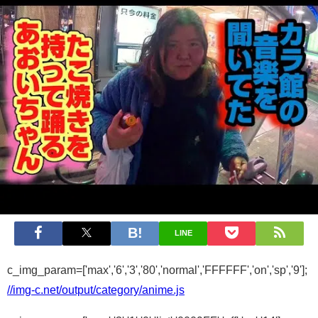
LINE
c_img_param=['max','6','3','80','normal','FFFFFF','on','sp','9'];
//img-c.net/output/category/anime.js