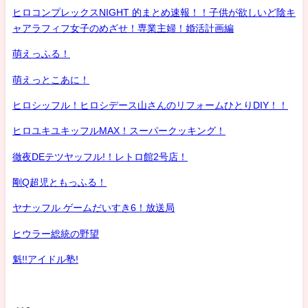
ヒロコンプレックスNIGHT 的まとめ速報！！子供が欲しいど陰キ
ャアラフィフ女子のめざせ！専業主婦！婚活計画編
萌えっふる！
萌えっとこあに！
ヒロシッフル！ヒロシデース山さんのリフォームひとりDIY！！
ヒロユキユキッフルMAX！スーパークッキング！
徹夜DEテツヤッフル!！レトロ館2号店！
剛Q超児ともっふる！
ヤナッフル ゲームだいすき6！放送局
ヒウラー総統の野望
魁!!アイドル塾!