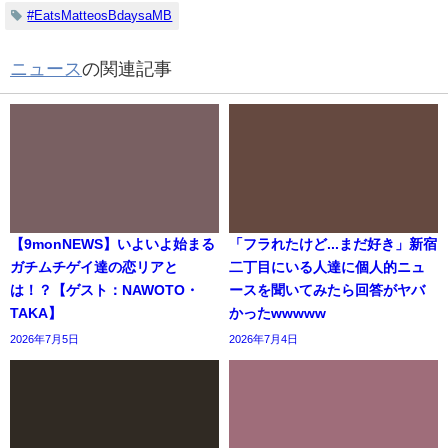
#EatsMatteosBdaysaMB
ニュース
の関連記事
【9monNEWS】いよいよ始まる
「フラれたけど...まだ好き」新宿
ガチムチゲイ達の恋リアと
二丁目にいる人達に個人的ニュ
は！？【ゲスト：NAWOTO・
ースを聞いてみたら回答がヤバ
TAKA】
かったwwwww
2026年7月5日
2026年7月4日