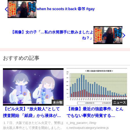
when he scoots it back 😩🍑 #gay
【画像】女の子「…私の水筒勝手に飲みましたよ
ね？」
おすすめの記事
未分類
ニュース
【ビル火災】“放火殺人”として
【画像】最近の強盗事件、とん
捜査開始 「紙袋」から液体が…
でもない事実が発覚する…
２４人が死亡 大阪・北新地
１７日、大阪で起きたビル火災で、警察は
c_img_param=; //img-
放火殺人事件として捜査を開始しました。
c.net/output/category/anime.js