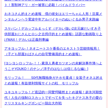
ト！害獣神アリ・ガー被害に必殺！パイルドライバー
おネコさん的まとめ速報 僕の彼女はエリーちゃん人形！豆腐メ
ンタルメンヘラ電波中年アルバイターのぬいぐるみ男子末路編
スケバン！デカッフルまっくす（デカい強い2次元嫁だいすき子
供部屋おじさんヒロシ之古惑仔的まとめ速報）話題な動画取り上
げMAX！デカいは正義刑事編
アキヨッフル-！ネオニートスケ番長のエキストラ芸能情報局！
（子ども部屋おばさんの自宅警備員的まとめ速報）
[ヨシヨシロッフル-！！-素浪人勇者カツオンの未解決事件簿へよ
うこそYOUKO！のナンノ洋子のはなしは信じるな編）]
モリッフル！ 50代無職独身ガチホモ童貞！女装子オネエ的ま
とめ速報！有益便利情報サイトの杜 モリッフル
ユキユキッフル！ど底辺的一同驚愕騒然まとめ速報！超氷河期世
代！人生の強制ロスカットですべてを失ったキグナス氷子の愛の
クリスタルキングボンビー脱出大作戦