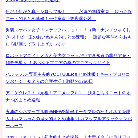
何だ！何が？真・シロッフル！！ 永遠の無職童貞- ぼっちな
ニート的まとめ速報！一生童貞上等夜露死苦！
男装スケバン女子！スケッフルまっくす！（新・ナンノひゃくし
きっ!！ビー玉のおいぬさん的まとめ速報） 話題な事件からおも
しろ動画まで取り上げまっくす
ロボットアニメ！メカと美少女キャラだいすき永遠の非リア充・
非モテ星人 ！あらゆるマニアの為のマニアックサイト
ハルッフル-専業主夫的YOUTUBERまとめ速報！キモデブロリコ
ンおたく！初老人の介護生活！激動の1750日
アニゲタレスト（元祖！アニメッフル） ひきこもりニートのオ
ナベ的まとめ速報
火浦のシネマッフル映画NEWS情報ポータブルの杜！オネエ管理
人オカマちゃんの鬼女的まとめ速報!オカマッフルアタックナンバ
ーハーフ
ユカ・ヨネッフル！初老的まとめ速報！！大帝イタチにラリアッ