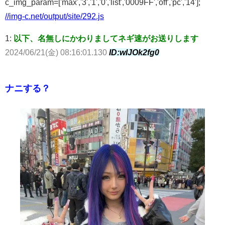
c_img_param=['max','3','1','0','list','0009FF','off','pc','14'];
//img-c.net/output/site/292.js
1:
以下、名無しにかわりましてネギ速がお送りします
2024/06/21(金) 08:16:01.130
ID:wIJOk2fg0
ナニする？