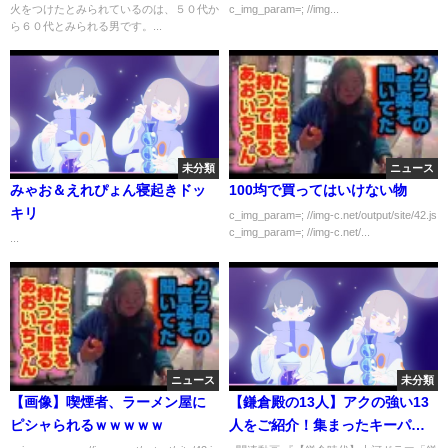
火をつけたとみられているのは、５０代か
c_img_param=; //img...
ら６０代とみられる男です。...
未分類
ニュース
みゃお＆えれぴょん寝起きドッ
100均で買ってはいけない物
キリ
c_img_param=; //img-c.net/output/site/42.js
c_img_param=; //img-c.net/...
...
ニュース
未分類
【画像】喫煙者、ラーメン屋に
【鎌倉殿の13人】アクの強い13
ピシャられるｗｗｗｗｗ
人をご紹介！集まったキーパー