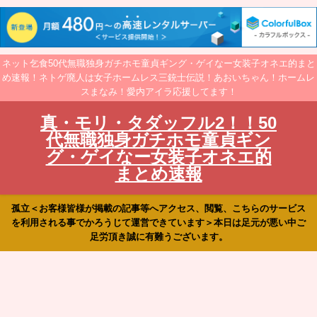
ネット乞食50代無職独身ガチホモ童貞ギング・ゲイなー女装子オネエ的まと
め速報！ネトゲ廃人は女子ホームレス三銃士伝説！あおいちゃん！ホームレ
スまなみ！愛内アイラ応援してます！
真・モリ・タダッフル2！！50
代無職独身ガチホモ童貞ギン
グ・ゲイなー女装子オネエ的
まとめ速報
孤立＜お客様皆様が掲載の記事等へアクセス、閲覧、こちらのサービス
を利用される事でかろうじて運営できています＞本日は足元が悪い中ご
足労頂き誠に有難うございます。