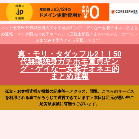
ネット乞食50代無職独身ガチホモ童貞ギング・ゲイなー女装子オネエ的まと
め速報！ネトゲ廃人は女子ホームレス三銃士伝説！あおいちゃん！ホームレ
スまなみ！愛内アイラ応援してます！
真・モリ・タダッフル2！！50
代無職独身ガチホモ童貞ギン
グ・ゲイなー女装子オネエ的
まとめ速報
孤立＜お客様皆様が掲載の記事等へアクセス、閲覧、こちらのサービス
を利用される事でかろうじて運営できています＞本日は足元が悪い中ご
足労頂き誠に有難うございます。