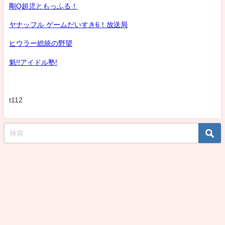
剛Q超児ともっふる！
ヤナッフル ゲームだいすき6！放送局
ヒウラー総統の野望
魁!!アイドル塾!
t112