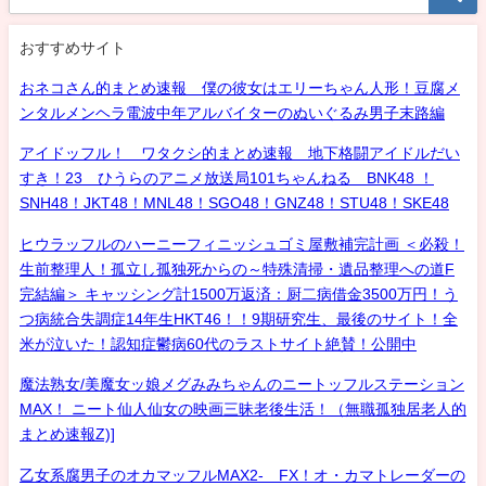
おすすめサイト
おネコさん的まとめ速報 僕の彼女はエリーちゃん人形！豆腐メ
ンタルメンヘラ電波中年アルバイターのぬいぐるみ男子末路編
アイドッフル！ ワタクシ的まとめ速報 地下格闘アイドルだい
すき！23 ひうらのアニメ放送局101ちゃんねる BNK48 ！
SNH48！JKT48！MNL48！SGO48！GNZ48！STU48！SKE48
ヒウラッフルのハーニーフィニッシュゴミ屋敷補完計画 ＜必殺！
生前整理人！孤立し孤独死からの～特殊清掃・遺品整理への道F
完結編＞ キャッシング計1500万返済：厨二病借金3500万円！う
つ病統合失調症14年生HKT46！！9期研究生、最後のサイト！全
米が泣いた！認知症鬱病60代のラストサイト絶賛！公開中
魔法熟女/美魔女ッ娘メグみみちゃんのニートッフルステーション
MAX！ ニート仙人仙女の映画三昧老後生活！（無職孤独居老人的
まとめ速報Z)]
乙女系腐男子のオカマッフルMAX2- FX！オ・カマトレーダーの