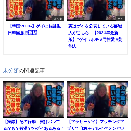
未分類
ゲイ
【韓国VLOG】ゲイのお誕生
実はゲイを公表している芸能
日韓国旅行🇰🇷
人がこちら...【2024年最新
版】#ゲイ #ホモ #同性愛 #芸
能人
未分類
の関連記事
【実録】その行動、実はバレて
【アラサーゲイ】マッチングア
るかも？銭湯でのゲイあるある #
プリで自称モデルイケメンとい