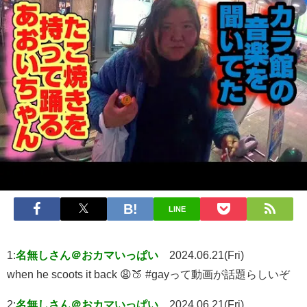
LINE
1:
名無しさん＠おカマいっぱい
2024.06.21(Fri)
when he scoots it back 😩🍑 #gayって動画が話題らしいぞ
2:
名無しさん＠おカマいっぱい
2024.06.21(Fri)