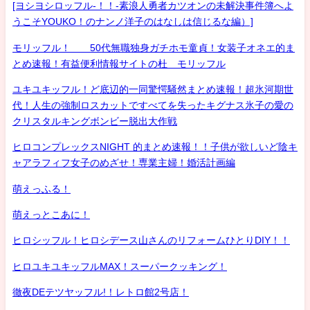
[ヨシヨシロッフル-！！-素浪人勇者カツオンの未解決事件簿へよ
うこそYOUKO！のナンノ洋子のはなしは信じるな編）]
モリッフル！ 50代無職独身ガチホモ童貞！女装子オネエ的ま
とめ速報！有益便利情報サイトの杜 モリッフル
ユキユキッフル！ど底辺的一同驚愕騒然まとめ速報！超氷河期世
代！人生の強制ロスカットですべてを失ったキグナス氷子の愛の
クリスタルキングボンビー脱出大作戦
ヒロコンプレックスNIGHT 的まとめ速報！！子供が欲しいど陰キ
ャアラフィフ女子のめざせ！専業主婦！婚活計画編
萌えっふる！
萌えっとこあに！
ヒロシッフル！ヒロシデース山さんのリフォームひとりDIY！！
ヒロユキユキッフルMAX！スーパークッキング！
徹夜DEテツヤッフル!！レトロ館2号店！