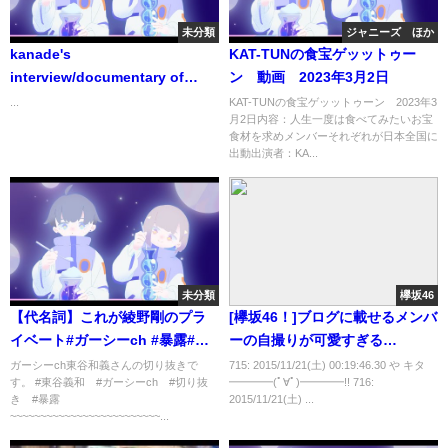
未分類
ジャニーズ ほか
kanade's
KAT-TUNの食宝ゲッットゥー
interview/documentary of
ン 動画 2023年3月2日
￥12,000,000/RESISTANCE加盟
...
KAT-TUNの食宝ゲッットゥーン 2023年3
月2日内容：人生一度は食べてみたいお宝
初月自己最高売上1200万突破/@
食材を求めメンバーそれぞれが日本全国に
移籍者が自由に活躍する場所
出動出演者：KA...
未分類
欅坂46
【代名詞】これが綾野剛のプラ
[欅坂46！]ブログに載せるメンバ
イベート#ガーシーch #暴露#綾
ーの自撮りが可愛すぎる
野剛
wwww（画像あり）
ガーシーch東谷和義さんの切り抜きで
715: 2015/11/21(土) 00:19:46.30 や キタ
す。 #東谷義和 #ガーシーch #切り抜
━━━━(ﾟ∀ﾟ)━━━━!! 716:
き #暴露
2015/11/21(土) ...
~~~~~~~~~~~~~~~~~~~~~~~~~...