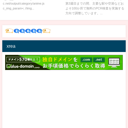
c.net/output/category/anime.js
第3週目までの間、主要な駅や空港などお
TBS NEWS DIG
c_img_param=; //img...
よそ100か所で無料のPCR検査を実施する
方向で調整しています。...
xrea