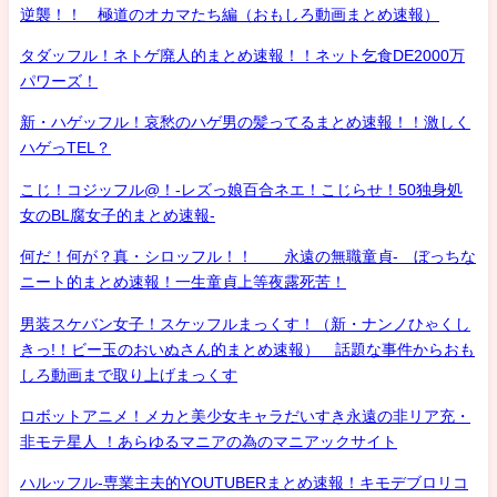
逆襲！！ 極道のオカマたち編（おもしろ動画まとめ速報）
タダッフル！ネトゲ廃人的まとめ速報！！ネット乞食DE2000万
パワーズ！
新・ハゲッフル！哀愁のハゲ男の髪ってるまとめ速報！！激しく
ハゲっTEL？
こじ！コジッフル@！-レズっ娘百合ネエ！こじらせ！50独身処
女のBL腐女子的まとめ速報-
何だ！何が？真・シロッフル！！ 永遠の無職童貞- ぼっちな
ニート的まとめ速報！一生童貞上等夜露死苦！
男装スケバン女子！スケッフルまっくす！（新・ナンノひゃくし
きっ!！ビー玉のおいぬさん的まとめ速報） 話題な事件からおも
しろ動画まで取り上げまっくす
ロボットアニメ！メカと美少女キャラだいすき永遠の非リア充・
非モテ星人 ！あらゆるマニアの為のマニアックサイト
ハルッフル-専業主夫的YOUTUBERまとめ速報！キモデブロリコ