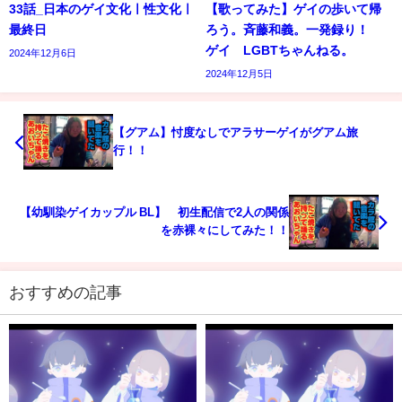
33話_日本のゲイ文化ㅣ性文化ㅣ
【歌ってみた】ゲイの歩いて帰
最終日
ろう。斉藤和義。一発録り！
ゲイ LGBTちゃんねる。
2024年12月6日
2024年12月5日
【グアム】忖度なしでアラサーゲイがグアム旅
行！！
【幼馴染ゲイカップル BL】 初生配信で2人の関係
を赤裸々にしてみた！！
おすすめの記事