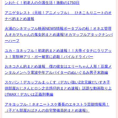
ンおたく！初老人の介護生活！激動の1750日
アニゲタレスト（元祖！アニメッフル） ひきこもりニートのオ
ナベ的まとめ速報
火浦のシネマッフル映画NEWS情報ポータブルの杜！オネエ管理
人オカマちゃんの鬼女的まとめ速報!オカマッフルアタックナンバ
ーハーフ
ユカ・ヨネッフル！初老的まとめ速報！！大帝イタチにラリアッ
ト！害獣神アリ・ガー被害に必殺！パイルドライバー
おネコさん的まとめ速報 僕の彼女はエリーちゃん人形！豆腐メ
ンタルメンヘラ電波中年アルバイターのぬいぐるみ男子末路編
スケバン！デカッフルまっくす（デカい強い2次元嫁だいすき子
供部屋おじさんヒロシ之古惑仔的まとめ速報）話題な動画取り上
げMAX！デカいは正義刑事編
アキヨッフル-！ネオニートスケ番長のエキストラ芸能情報局！
（子ども部屋おばさんの自宅警備員的まとめ速報）