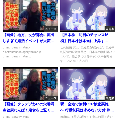
ニュース
未分類
【画像】地方、女が都会に流出
【日本株－明日のチャンス銘
しすぎて婚活イベントが大変な
柄】日本株は本当に上昇す
ことにｗｗｗｗｗ
る？ 昨日のアメリカ株の下落
c_img_param=; //img-
この動画では、日経225先物など、日経平
c.net/output/category/anime.js
均関連の金融商品と、日本株の個別銘柄に
を受け、今日の日本株は低調だ
c_img_param=; //img...
ついて、総合的に投資チャンスを探りま
った。権利落ち日も影響したと
す。 2022年６月29日...
思われる。この先、チャートは
上昇を暗示しているが本当に上
がるのか？
ニュース
未分類
【画像】クソデブわいの栄養満
駅・空港で無料PCR検査実施
点健康わんぱく定食をご覧くだ
へ 行動制限は求めない方針 岸田
さい
総理きょう午後会見で発表｜
c_img_param=; //img-
政府は、8月第1週からお盆の時期を含む