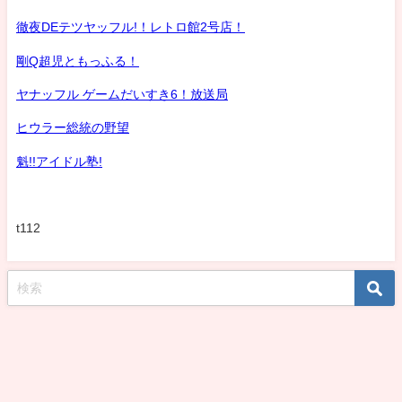
徹夜DEテツヤッフル!！レトロ館2号店！
剛Q超児ともっふる！
ヤナッフル ゲームだいすき6！放送局
ヒウラー総統の野望
魁!!アイドル塾!
t112