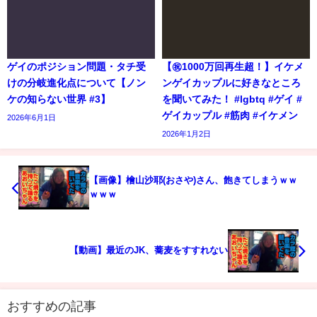
ゲイのポジション問題・タチ受
【㊗️1000万回再生超！】イケメ
けの分岐進化点について【ノン
ンゲイカップルに好きなところ
ケの知らない世界 #3】
を聞いてみた！ #lgbtq #ゲイ #
ゲイカップル #筋肉 #イケメン
2026年6月1日
2026年1月2日
【画像】檜山沙耶(おさや)さん、飽きてしまうｗｗ
ｗｗｗ
【動画】最近のJK、蕎麦をすすれない
おすすめの記事