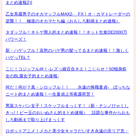
まとめ速報Z)]
乙女系腐男子のオカマッフルMAX2- FX！オ・カマトレーダーの
逆襲！！ 極道のオカマたち編（おもしろ動画まとめ速報）
タダッフル！ネトゲ廃人的まとめ速報！！ネット乞食DE2000万
パワーズ！
新・ハゲッフル！哀愁のハゲ男の髪ってるまとめ速報！！激しく
ハゲっTEL？
こじ！コジッフル@！-レズっ娘百合ネエ！こじらせ！50独身処
女のBL腐女子的まとめ速報-
何だ！何が？真・シロッフル！！ 永遠の無職童貞- ぼっちな
ニート的まとめ速報！一生童貞上等夜露死苦！
男装スケバン女子！スケッフルまっくす！（新・ナンノひゃくし
きっ!！ビー玉のおいぬさん的まとめ速報） 話題な事件からおも
しろ動画まで取り上げまっくす
ロボットアニメ！メカと美少女キャラだいすき永遠の非リア充・