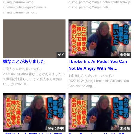
（22）ｗｗｗｗｗ
c_img_param=; //img-
c_img_param=; //img-c.net/output/site/42.js
c.net/output/category/game.js
c_img_param=; //img-c.net/...
c_img_param=; //img-...
ゲイ
未分類
嫌なことがありました
I broke his AirPods! You Can
Not Be Angry With Me
1:廃人さん＠お腹いっぱい
2025.06.09(Mon) 嫌なことがありましたっ
Challenge!🔥💔 *Gone far*
1:名無しさん＠おカマいっぱい
て動画が話題らしいぞ 2:廃人さん＠お腹
2022.10.24(Mon) I broke his AirPods! You
[Gay Couple Lucas&Kibo BL]
いっぱい2025.0...
Can Not Be Ang...
5時に夢中!
未分類