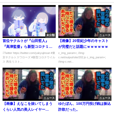
未分類
ニュース
首位ヤクルトが『山田哲人』
【画像】20世紀少年のキャスト
『高津監督』ら新型コロナ１４
が完璧だと話題にｗｗｗｗｗｗ
人陽性判定で９日の阪神戦が中
⇩Twitter https://twitter.com/yakyujinsan #東
c_img_param=; //img-
京ヤクルトスワローズ #新型コロナウイル
c.net/output/site/202.js c_img_param=;
止に、、、今後の日程はどうな
ス 再生リスト...
//img-c.net...
る！？
ニュース
ニュース
【画像】えなこを抜いてしまう
ゆたぼん、100万円投げ銭は振込
くらい人気の美人レイヤー
詐欺だった。