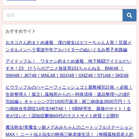
おすすめサイト
おネコさん的まとめ速報 僕の彼女はエリーちゃん人形！豆腐メ
ンタルメンヘラ電波中年アルバイターのぬいぐるみ男子末路編
アイドッフル！ ワタクシ的まとめ速報 地下格闘アイドルだい
すき！23 ひうらのアニメ放送局101ちゃんねる BNK48 ！
SNH48！JKT48！MNL48！SGO48！GNZ48！STU48！SKE48
ヒウラッフルのハーニーフィニッシュゴミ屋敷補完計画 ＜必殺！
生前整理人！孤立し孤独死からの～特殊清掃・遺品整理への道F
完結編＞ キャッシング計1500万返済：厨二病借金3500万円！う
つ病統合失調症14年生HKT46！！9期研究生、最後のサイト！全
米が泣いた！認知症鬱病60代のラストサイト絶賛！公開中
魔法熟女/美魔女ッ娘メグみみちゃんのニートッフルステーション
MAX！ ニート仙人仙女の映画三昧老後生活！（無職孤独居老人的