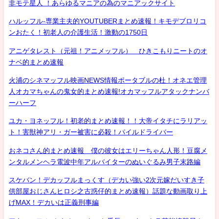
非モテ星人 ！あらゆるマニアの為のマニアックサイト
ハルッフル-専業主夫的YOUTUBERまとめ速報！キモデブロリコ
ンおたく！初老人の介護生活！激動の1750日
アニゲタレスト（元祖！アニメッフル） ひきこもりニートのオ
ナベ的まとめ速報
火浦のシネマッフル映画NEWS情報ポータブルの杜！オネエ管理
人オカマちゃんの鬼女的まとめ速報!オカマッフルアタックナンバ
ーハーフ
ユカ・ヨネッフル！初老的まとめ速報！！大帝イタチにラリアッ
ト！害獣神アリ・ガー被害に必殺！パイルドライバー
おネコさん的まとめ速報 僕の彼女はエリーちゃん人形！豆腐メ
ンタルメンヘラ電波中年アルバイターのぬいぐるみ男子末路編
スケバン！デカッフルまっくす（デカい強い2次元嫁だいすき子
供部屋おじさんヒロシ之古惑仔的まとめ速報）話題な動画取り上
げMAX！デカいは正義刑事編