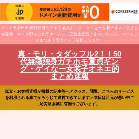
ネット乞食50代無職独身ガチホモ童貞ギング・ゲイなー女装子オネエ的まと
め速報！ネトゲ廃人は女子ホームレス三銃士伝説！あおいちゃん！ホームレ
スまなみ！愛内アイラ応援してます！
真・モリ・タダッフル2！！50
代無職独身ガチホモ童貞ギン
グ・ゲイなー女装子オネエ的
まとめ速報
孤立＜お客様皆様が掲載の記事等へアクセス、閲覧、こちらのサービス
を利用される事でかろうじて運営できています＞本日は足元が悪い中ご
足労頂き誠に有難うございます。