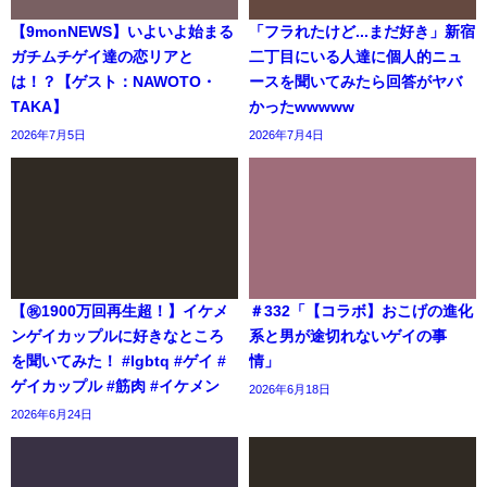
【9monNEWS】いよいよ始まる
「フラれたけど...まだ好き」新宿
ガチムチゲイ達の恋リアと
二丁目にいる人達に個人的ニュ
は！？【ゲスト：NAWOTO・
ースを聞いてみたら回答がヤバ
TAKA】
かったwwwww
2026年7月5日
2026年7月4日
【㊗️1900万回再生超！】イケメ
＃332「【コラボ】おこげの進化
ンゲイカップルに好きなところ
系と男が途切れないゲイの事
を聞いてみた！ #lgbtq #ゲイ #
情」
ゲイカップル #筋肉 #イケメン
2026年6月18日
2026年6月24日