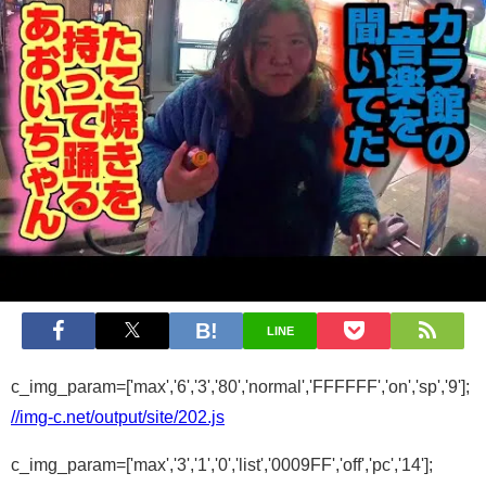
LINE
c_img_param=['max','6','3','80','normal','FFFFFF','on','sp','9'];
//img-c.net/output/site/202.js
c_img_param=['max','3','1','0','list','0009FF','off','pc','14'];