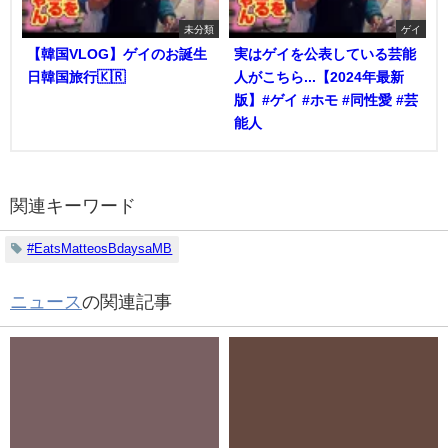
未分類
ゲイ
【韓国VLOG】ゲイのお誕生
実はゲイを公表している芸能
日韓国旅行🇰🇷
人がこちら...【2024年最新
版】#ゲイ #ホモ #同性愛 #芸
能人
関連キーワード
#EatsMatteosBdaysaMB
ニュース
の関連記事