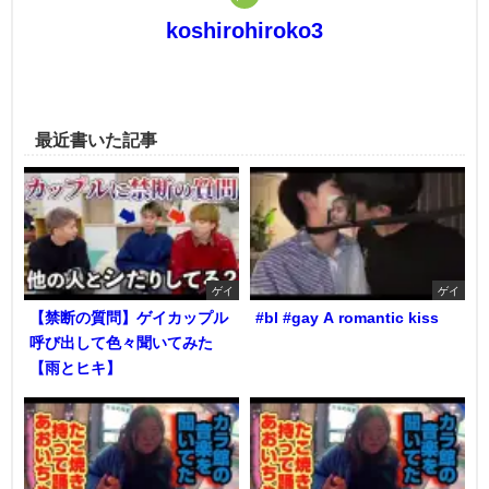
koshirohiroko3
最近書いた記事
ゲイ
ゲイ
【禁断の質問】ゲイカップル
#bl #gay A romantic kiss
呼び出して色々聞いてみた
【雨とヒキ】