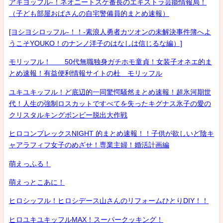
アキヨッフル-！ネオニートスケ番長のエキストラ芸能情報局！
（子ども部屋おばさんの自宅警備員的まとめ速報）
[ヨシヨシロッフル-！！-素浪人勇者カツオンの未解決事件簿へよ
うこそYOUKO！のナンノ洋子のはなしは信じるな編）]
モリッフル！ 50代無職独身ガチホモ童貞！女装子オネエ的ま
とめ速報！有益便利情報サイトの杜 モリッフル
ユキユキッフル！ど底辺的一同驚愕騒然まとめ速報！超氷河期世
代！人生の強制ロスカットですべてを失ったキグナス氷子の愛の
クリスタルキングボンビー脱出大作戦
ヒロコンプレックスNIGHT 的まとめ速報！！子供が欲しいど陰キ
ャアラフィフ女子のめざせ！専業主婦！婚活計画編
萌えっふる！
萌えっとこあに！
ヒロシッフル！ヒロシデース山さんのリフォームひとりDIY！！
ヒロユキユキッフルMAX！スーパークッキング！