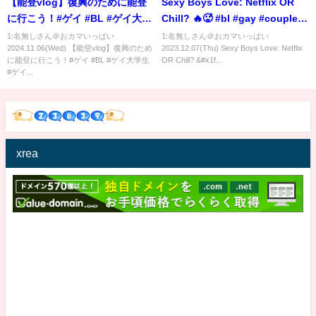
【能登vlog】復興のために能登
Sexy Boys Love: Netflix OR
に行こう！#ゲイ #BL #ゲイ大学
Chill? 🔥🥵 #bl #gay #couple #
生 #ゲイ能人 #垣くん #BL王
同性カップル #ゲイカップル
1:名無しさん＠おカマいっぱい
1:名無しさん＠おカマいっぱい
2024.11.06(Wed) 【能登vlog】復興のため
2023.12.07(Thu) Sexy Boys Love: Netflix
#vlog #能登
#blfan #lgbt #lgbtq
に能登に行こう！#ゲイ #BL #ゲイ大学生
OR Chill? &#x1f...
#ゲイ...
xrea