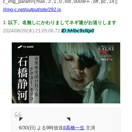
c_img_param=['max','3','1','0','list','0009FF','off','pc','14'];
//img-c.net/output/site/292.js
1:
以下、名無しにかわりましてネギ速がお送りします
2024/06/20(木) 21:05:06.72
ID:hHbc9sNp0
◤ ◥
6/30(日) よる9時放送
#高橋一生
主演