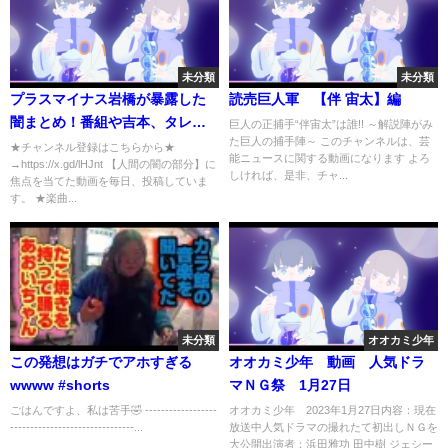
未分類
未分類
プラスマイナス岩橋が暴露した
読売巨人軍 【伴 宙太】編
闇まとめ！番組や吉本、タレン
巨人の正捕手“伴宙太”は誰!! ～解説陣がみ
た巨人の捕手陣～ このチャンネルは、芸
トが真っ黒だった【アニメ】
★チャンネル登録はこちらから★
能ニュースに関する動画になります よろ
→https://x.gd/lHJnt 【人間の闇の部分】に
【漫画】【実話】
しければ、是非、チャ...
焦点を当てた動画を毎日、投稿していま
す。 ★楽曲...
未分類
オオカミ少年
この発想はガチでアホすぎる
オオカミ少年 動画 人気ドラ
wwww #shorts
マＮＧ祭 1月27日
ごはんですよ、私は苦手🤣 ------------------
オオカミ少年 2023年1月27日内容：現在
-------------------------------...
放送中人気ドラマの撮れたて初出しＮＧを
大公開出演者：浜田雅功 田中樹 ジェシー