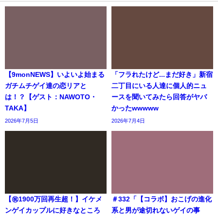
【9monNEWS】いよいよ始まる
「フラれたけど...まだ好き」新宿
ガチムチゲイ達の恋リアと
二丁目にいる人達に個人的ニュ
は！？【ゲスト：NAWOTO・
ースを聞いてみたら回答がヤバ
TAKA】
かったwwwww
2026年7月5日
2026年7月4日
【㊗️1900万回再生超！】イケメ
＃332「【コラボ】おこげの進化
ンゲイカップルに好きなところ
系と男が途切れないゲイの事