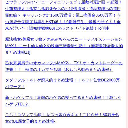
ヒウラッフルのハーニーフィニッシュゴミ屋敷補完計画 ＜必殺！
生前整理人！孤立し孤独死からの～特殊清掃・遺品整理への道F
完結編＞ キャッシング計1500万返済：厨二病借金3500万円！う
つ病統合失調症14年生HKT46！！9期研究生、最後のサイト！全
米が泣いた！認知症鬱病60代のラストサイト絶賛！公開中
魔法熟女/美魔女ッ娘メグみみちゃんのニートッフルステーション
MAX！ ニート仙人仙女の映画三昧老後生活！（無職孤独居老人的
まとめ速報Z)]
乙女系腐男子のオカマッフルMAX2- FX！オ・カマトレーダーの
逆襲！！ 極道のオカマたち編（おもしろ動画まとめ速報）
タダッフル！ネトゲ廃人的まとめ速報！！ネット乞食DE2000万
パワーズ！
新・ハゲッフル！哀愁のハゲ男の髪ってるまとめ速報！！激しく
ハゲっTEL？
こじ！コジッフル@！-レズっ娘百合ネエ！こじらせ！50独身処
女のBL腐女子的まとめ速報-