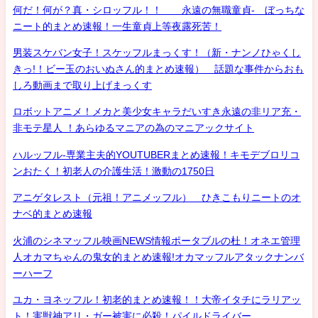
何だ！何が？真・シロッフル！！ 永遠の無職童貞- ぼっちな
ニート的まとめ速報！一生童貞上等夜露死苦！
男装スケバン女子！スケッフルまっくす！（新・ナンノひゃくし
きっ!！ビー玉のおいぬさん的まとめ速報） 話題な事件からおも
しろ動画まで取り上げまっくす
ロボットアニメ！メカと美少女キャラだいすき永遠の非リア充・
非モテ星人 ！あらゆるマニアの為のマニアックサイト
ハルッフル-専業主夫的YOUTUBERまとめ速報！キモデブロリコ
ンおたく！初老人の介護生活！激動の1750日
アニゲタレスト（元祖！アニメッフル） ひきこもりニートのオ
ナベ的まとめ速報
火浦のシネマッフル映画NEWS情報ポータブルの杜！オネエ管理
人オカマちゃんの鬼女的まとめ速報!オカマッフルアタックナンバ
ーハーフ
ユカ・ヨネッフル！初老的まとめ速報！！大帝イタチにラリアッ
ト！害獣神アリ・ガー被害に必殺！パイルドライバー