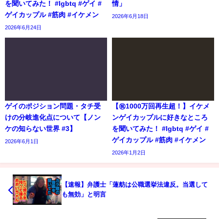
を聞いてみた！ #lgbtq #ゲイ #
情」
ゲイカップル #筋肉 #イケメン
2026年6月18日
2026年6月24日
ゲイのポジション問題・タチ受
【㊗️1000万回再生超！】イケメ
けの分岐進化点について【ノン
ンゲイカップルに好きなところ
ケの知らない世界 #3】
を聞いてみた！ #lgbtq #ゲイ #
ゲイカップル #筋肉 #イケメン
2026年6月1日
2026年1月2日
【速報】弁護士「蓮舫は公職選挙法違反。当選して
も無効」と明言