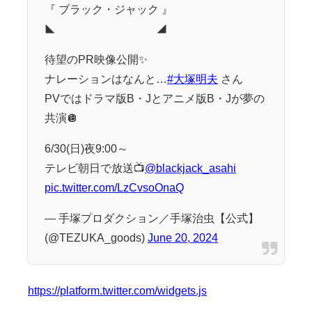
『 ブラック・ジャック 』
◣ ◢
待望のPR映像公開✨
ナレーションはなんと…
#大塚明夫
さん
PVではドラマ版B・Jとアニメ版B・Jが夢の
共演🪩
6/30(日)夜9:00～
テレビ朝日で放送📺
@blackjack_asahi
pic.twitter.com/LzCvsoOnaQ
— 手塚プロダクション／手塚治虫【公式】
(@TEZUKA_goods)
June 20, 2024
https://platform.twitter.com/widgets.js