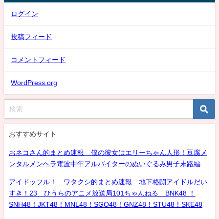
ログイン
投稿フィード
コメントフィード
WordPress.org
おすすめサイト
おネコさん的まとめ速報 僕の彼女はエリーちゃん人形！豆腐メ
ンタルメンヘラ電波中年アルバイターのぬいぐるみ男子末路編
アイドッフル！ ワタクシ的まとめ速報 地下格闘アイドルだい
すき！23 ひうらのアニメ放送局101ちゃんねる BNK48 ！
SNH48！JKT48！MNL48！SGO48！GNZ48！STU48！SKE48