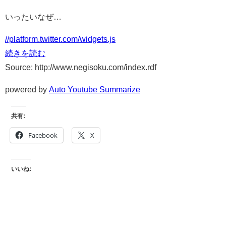
いったいなぜ…
//platform.twitter.com/widgets.js
続きを読む
Source: http://www.negisoku.com/index.rdf
powered by
Auto Youtube Summarize
共有:
Facebook
X
いいね: