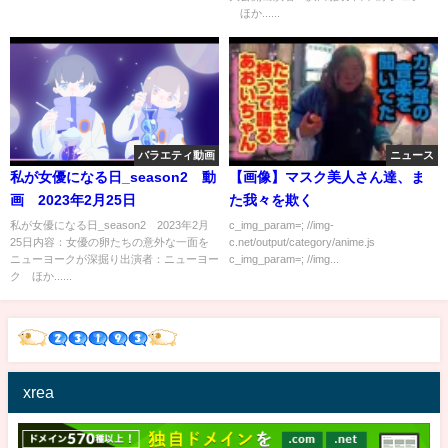
ほか......
バラエティ動画
ニュース
私が女優になる日_season2 動
【画像】マスク美人さん達、ま
画 2023年2月25日
た我々を欺く
私が女優になる日_season2 2023年2月
c_img_param=; //img-
25日内容：女優の卵たちの意外な一面を
c.net/output/category/anime.js
ニューヨークが深掘り出演者：ニューヨー
c_img_param=; //img...
ク ほか......
xrea