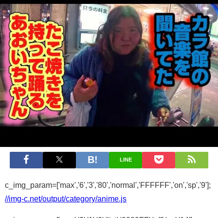
LINE
c_img_param=['max','6','3','80','normal','FFFFFF','on','sp','9'];
//img-c.net/output/category/anime.js