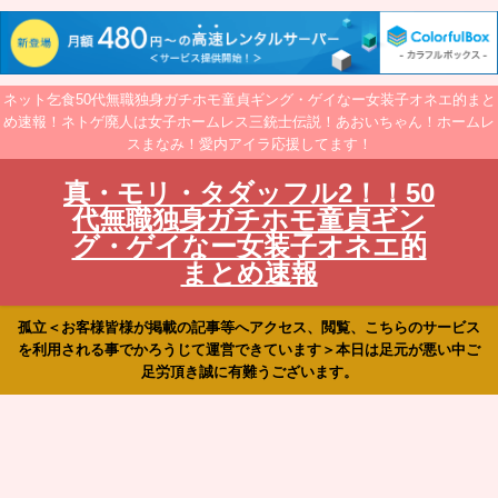
ネット乞食50代無職独身ガチホモ童貞ギング・ゲイなー女装子オネエ的まと
め速報！ネトゲ廃人は女子ホームレス三銃士伝説！あおいちゃん！ホームレ
スまなみ！愛内アイラ応援してます！
真・モリ・タダッフル2！！50
代無職独身ガチホモ童貞ギン
グ・ゲイなー女装子オネエ的
まとめ速報
孤立＜お客様皆様が掲載の記事等へアクセス、閲覧、こちらのサービス
を利用される事でかろうじて運営できています＞本日は足元が悪い中ご
足労頂き誠に有難うございます。