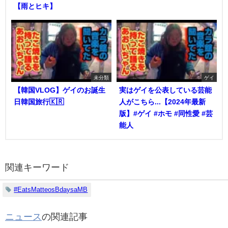
【雨とヒキ】
未分類
ゲイ
【韓国VLOG】ゲイのお誕生
実はゲイを公表している芸能
日韓国旅行🇰🇷
人がこちら...【2024年最新
版】#ゲイ #ホモ #同性愛 #芸
能人
関連キーワード
#EatsMatteosBdaysaMB
ニュース
の関連記事