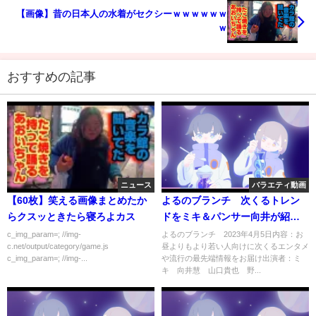
【画像】昔の日本人の水着がセクシーｗｗｗｗｗｗ
ｗ
おすすめの記事
ニュース
バラエティ動画
【60枚】笑える画像まとめたか
よるのブランチ 次くるトレン
らクスッときたら寝ろよカス
ドをミキ＆パンサー向井が紹
介 4月5日
c_img_param=; //img-
よるのブランチ 2023年4月5日内容：お
c.net/output/category/game.js
昼よりもより若い人向けに次くるエンタメ
c_img_param=; //img-...
や流行の最先端情報をお届け出演者：ミ
キ 向井慧 山口貴也 野...