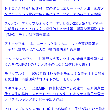
おネコさん的まとめ速報 僕の彼女はエリーちゃん人形！豆腐メ
ンタルメンヘラ電波中年アルバイターのぬいぐるみ男子末路編
スケバン！デカッフルまっくす（デカい強い2次元嫁だいすき子
供部屋おじさんヒロシ之古惑仔的まとめ速報）話題な動画取り上
げMAX！デカいは正義刑事編
アキヨッフル-！ネオニートスケ番長のエキストラ芸能情報局！
（子ども部屋おばさんの自宅警備員的まとめ速報）
[ヨシヨシロッフル-！！-素浪人勇者カツオンの未解決事件簿へよ
うこそYOUKO！のナンノ洋子のはなしは信じるな編）]
モリッフル！ 50代無職独身ガチホモ童貞！女装子オネエ的ま
とめ速報！有益便利情報サイトの杜 モリッフル
ユキユキッフル！ど底辺的一同驚愕騒然まとめ速報！超氷河期世
代！人生の強制ロスカットですべてを失ったキグナス氷子の愛の
クリスタルキングボンビー脱出大作戦
ヒロコンプレックスNIGHT 的まとめ速報！！子供が欲しいど陰キ