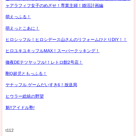
ャアラフィフ女子のめざせ！専業主婦！婚活計画編
萌えっふる！
萌えっとこあに！
ヒロシッフル！ヒロシデース山さんのリフォームひとりDIY！！
ヒロユキユキッフルMAX！スーパークッキング！
徹夜DEテツヤッフル!！レトロ館2号店！
剛Q超児ともっふる！
ヤナッフル ゲームだいすき6！放送局
ヒウラー総統の野望
魁!!アイドル塾!
t112