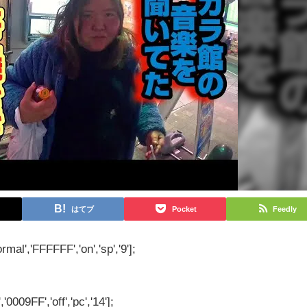
はてブ
Pocket
Feedly
rmal','FFFFFF','on','sp','9'];
'0009FF','off','pc','14'];