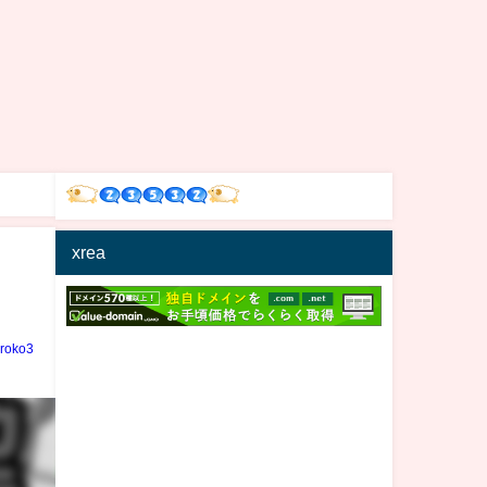
xrea
iroko3