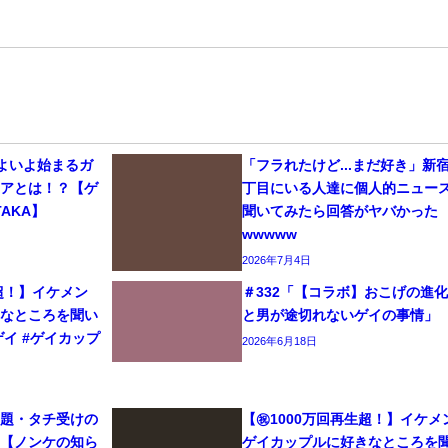
いよいよ始まるガ
「フラれたけど...まだ好き」新
リアとは！？【ゲ
丁目にいる人達に個人的ニュー
AKA】
聞いてみたら回答がヤバかった
wwwww
2026年7月4日
生超！】イケメン
＃332「【コラボ】おこげの進
きなところを聞い
と男が途切れないゲイの事情」
#ゲイ #ゲイカップ
2026年6月18日
問題・タチ受けの
【㊗️1000万回再生超！】イケメ
て【ノンケの知ら
ゲイカップルに好きなところを