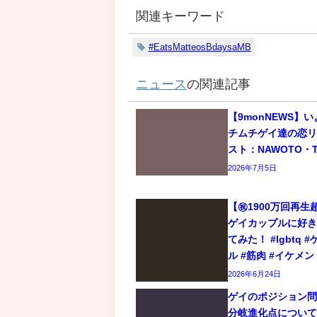
関連キーワード
#EatsMatteosBdaysaMB
ニュース
の関連記事
【9monNEWS】
チムチゲイ達の恋
スト：NAWOTO・T
2026年7月5日
【㊗️1900万回再
ゲイカップルに好
てみた！ #lgbtq 
ル #筋肉 #イケメン
2026年6月24日
ゲイのポジション
分岐進化点につい