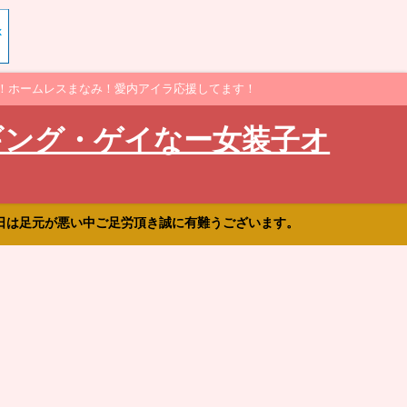
！ホームレスまなみ！愛内アイラ応援してます！
ギング・ゲイなー女装子オ
日は足元が悪い中ご足労頂き誠に有難うございます。