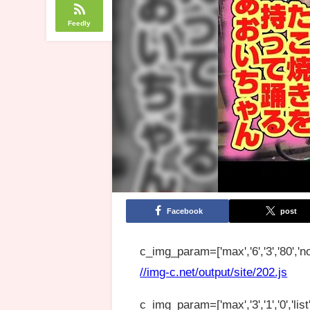
Feedly
Facebook
post
c_img_param=['max','6','3','80','no
//img-c.net/output/site/202.js
c_img_param=['max','3','1','0','list',