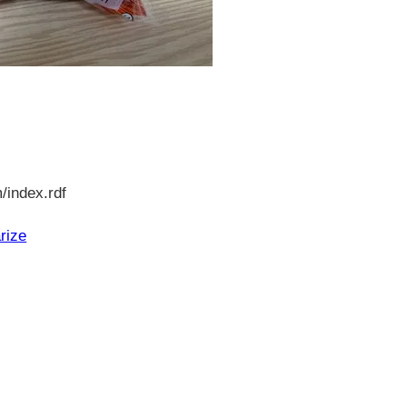
/index.rdf
rize