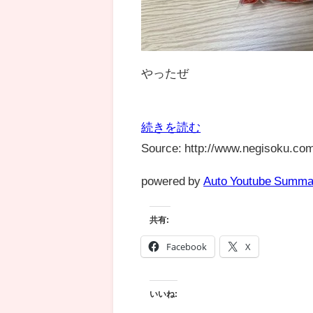
やったぜ
続きを読む
Source: http://www.negisoku.com
powered by
Auto Youtube Summa
共有:
Facebook
X
いいね: