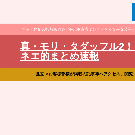
ネット乞食50代無職独身ガチホモ童貞ギング・ゲイなー女装子
真・モリ・タダッフル2！
ネエ的まとめ速報
孤立＜お客様皆様が掲載の記事等へアクセス、閲覧