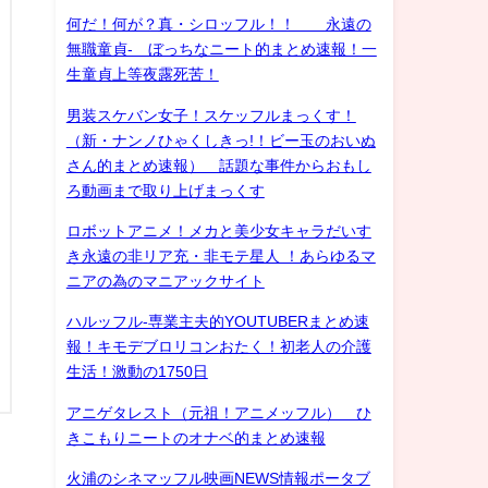
何だ！何が？真・シロッフル！！ 永遠の
無職童貞- ぼっちなニート的まとめ速報！一
生童貞上等夜露死苦！
男装スケバン女子！スケッフルまっくす！
（新・ナンノひゃくしきっ!！ビー玉のおいぬ
さん的まとめ速報） 話題な事件からおもし
ろ動画まで取り上げまっくす
ロボットアニメ！メカと美少女キャラだいす
き永遠の非リア充・非モテ星人 ！あらゆるマ
ニアの為のマニアックサイト
ハルッフル-専業主夫的YOUTUBERまとめ速
報！キモデブロリコンおたく！初老人の介護
生活！激動の1750日
アニゲタレスト（元祖！アニメッフル） ひ
きこもりニートのオナベ的まとめ速報
火浦のシネマッフル映画NEWS情報ポータブ