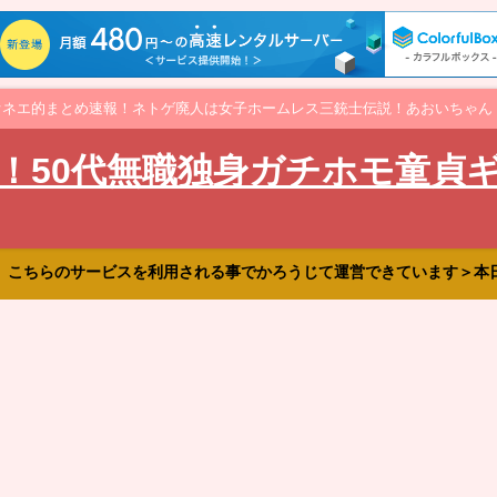
オネエ的まとめ速報！ネトゲ廃人は女子ホームレス三銃士伝説！あおいちゃん
！50代無職独身ガチホモ童貞
、こちらのサービスを利用される事でかろうじて運営できています＞本