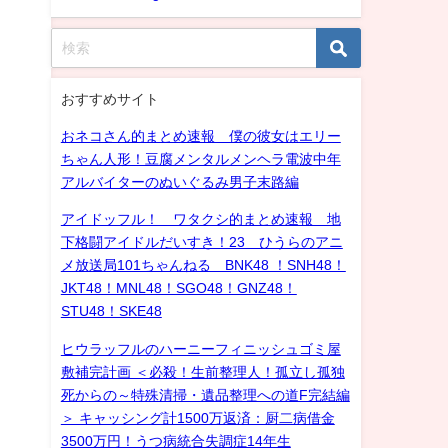
おすすめサイト
おネコさん的まとめ速報 僕の彼女はエリー
ちゃん人形！豆腐メンタルメンヘラ電波中年
アルバイターのぬいぐるみ男子末路編
アイドッフル！ ワタクシ的まとめ速報 地
下格闘アイドルだいすき！23 ひうらのアニ
メ放送局101ちゃんねる BNK48 ！SNH48！
JKT48！MNL48！SGO48！GNZ48！
STU48！SKE48
ヒウラッフルのハーニーフィニッシュゴミ屋
敷補完計画 ＜必殺！生前整理人！孤立し孤独
死からの～特殊清掃・遺品整理への道F完結編
＞ キャッシング計1500万返済：厨二病借金
3500万円！うつ病統合失調症14年生