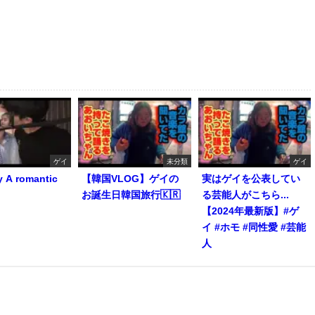
ゲイ
未分類
ゲイ
y A romantic
【韓国VLOG】ゲイの
実はゲイを公表してい
お誕生日韓国旅行🇰🇷
る芸能人がこちら...
【2024年最新版】#ゲ
イ #ホモ #同性愛 #芸能
人