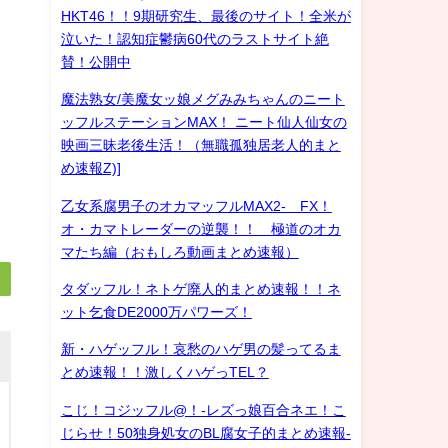
HKT46！！9期研究生、最後のサイト！全米が
泣いた！認知症鬱病60代のラストサイト絶
賛！公開中
魔法熟女/美魔女ッ娘メグみみちゃんのニート
ッフルステーションMAX！ ニート仙人仙女の
映画三昧老後生活！（無職孤独居老人的まと
め速報Z)]
乙女系腐男子のオカマッフルMAX2- FX！
オ・カマトレーダーの逆襲！！ 極道のオカ
マたち編（おもしろ動画まとめ速報）
タダッフル！ネトゲ廃人的まとめ速報！！ネ
ット乞食DE2000万パワーズ！
新・ハゲッフル！哀愁のハゲ男の髪ってるま
とめ速報！！激しくハゲっTEL？
こじ！コジッフル@！-レズっ娘百合ネエ！こ
じらせ！50独身処女のBL腐女子的まとめ速報-