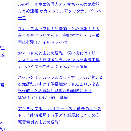
ルの杜！オネエ管理人オカマちゃんの鬼女的
まとめ速報!オカマッフルアタックナンバーハ
ーフ
ユカ・ヨネッフル！初老的まとめ速報！！大
帝イタチにラリアット！害獣神アリ・ガー被
害に必殺！パイルドライバー
宿二
おネコさん的まとめ速報 僕の彼女はエリー
スを
ちゃん人形！豆腐メンタルメンヘラ電波中年
アルバイターのぬいぐるみ男子末路編
スケバン！デカッフルまっくす（デカい強い2
次元嫁だいすき子供部屋おじさんヒロシ之古
化系
惑仔的まとめ速報）話題な動画取り上げ
MAX！デカいは正義刑事編
アキヨッフル-！ネオニートスケ番長のエキス
トラ芸能情報局！（子ども部屋おばさんの自
宅警備員的まとめ速報）
ン
聞い