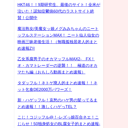
HKT46！！9期研究生、最後のサイト！全米が
泣いた！認知症鬱病60代のラストサイト絶
賛！公開中
魔法熟女/美魔女ッ娘メグみみちゃんのニート
ッフルステーションMAX！ ニート仙人仙女の
映画三昧老後生活！（無職孤独居老人的まと
め速報Z)]
乙女系腐男子のオカマッフルMAX2- FX！
オ・カマトレーダーの逆襲！！ 極道のオカ
マたち編（おもしろ動画まとめ速報）
タダッフル！ネトゲ廃人的まとめ速報！！ネ
ット乞食DE2000万パワーズ！
新・ハゲッフル！哀愁のハゲ男の髪ってるま
とめ速報！！激しくハゲっTEL？
こじ！コジッフル@！-レズっ娘百合ネエ！こ
じらせ！50独身処女のBL腐女子的まとめ速報-