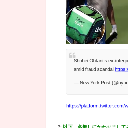
Shohei Ohtani’s ex-interp
amid fraud scandal
https
— New York Post (@nypo
https://platform.twitter.com/w
3:
以下、名無しにかわりまして