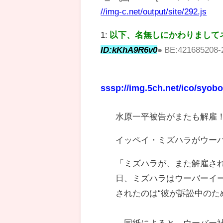
//img-c.net/output/site/292.js
1:
以下、名無しにかわりまして
ID:kKhA9R6v0
● BE:421685208-
sssp://img.5ch.net/ico/syobo
水原一平被告がまたも解雇
イッペイ・ミズハラがウー
「ミズハラが、また解雇さ
日、ミズハラはウーバーイ
されたのは“彼が訴訟中のた
同紙によると、ウーバー社