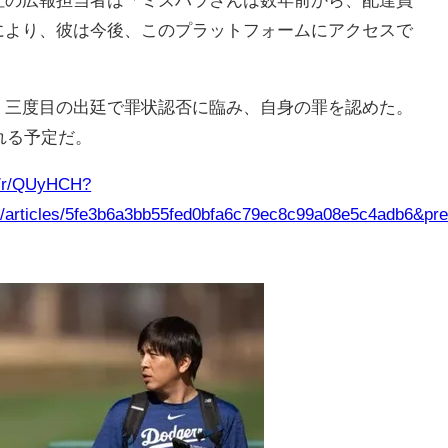
により、彼は今後、このプラットフォームにアクセスで
三度目の出廷で罪状認否に臨み、自身の罪を認めた。
れる予定だ。
jp/r/QUyHCH?
jp/articles/5fe3b6a3bb55fed0bfa6c79ec8c99a08e5c4adb6&pr