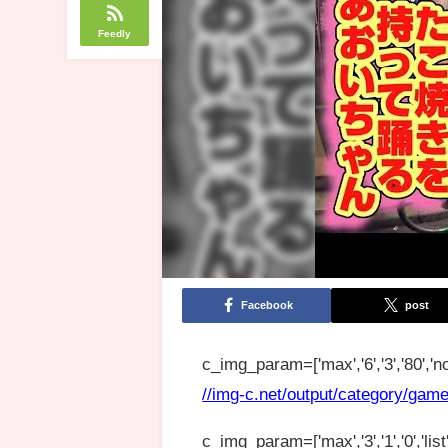
Feedly
Facebook
post
c_img_param=['max','6','3','80','no
//img-c.net/output/category/game
c_img_param=['max','3','1','0','list',