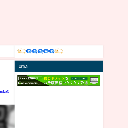
xrea
iroko3