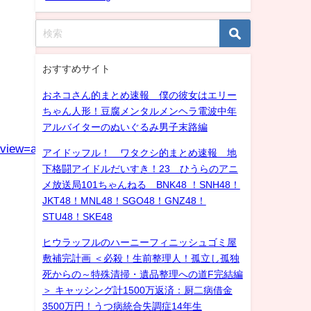
おすすめサイト
おネコさん的まとめ速報 僕の彼女はエリー
ちゃん人形！豆腐メンタルメンヘラ電波中年
アルバイターのぬいぐるみ男子末路編
eview=auto
アイドッフル！ ワタクシ的まとめ速報 地
下格闘アイドルだいすき！23 ひうらのアニ
メ放送局101ちゃんねる BNK48 ！SNH48！
JKT48！MNL48！SGO48！GNZ48！
STU48！SKE48
ヒウラッフルのハーニーフィニッシュゴミ屋
敷補完計画 ＜必殺！生前整理人！孤立し孤独
死からの～特殊清掃・遺品整理への道F完結編
＞ キャッシング計1500万返済：厨二病借金
3500万円！うつ病統合失調症14年生