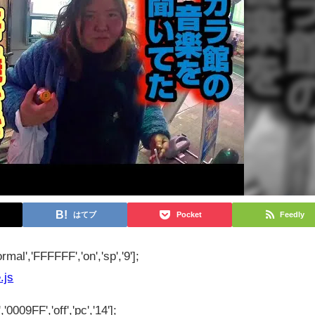
はてブ
Pocket
Feedly
rmal','FFFFFF','on','sp','9'];
.js
'0009FF','off','pc','14'];