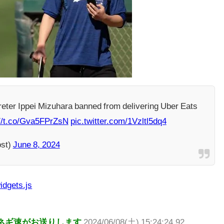
reter Ippei Mizuhara banned from delivering Uber Eats
://t.co/Gva5FPrZsN
pic.twitter.com/1Vzltl5dq4
st)
June 8, 2024
idgets.js
ネギ速がお送りします
2024/06/08(土) 15:24:24.92