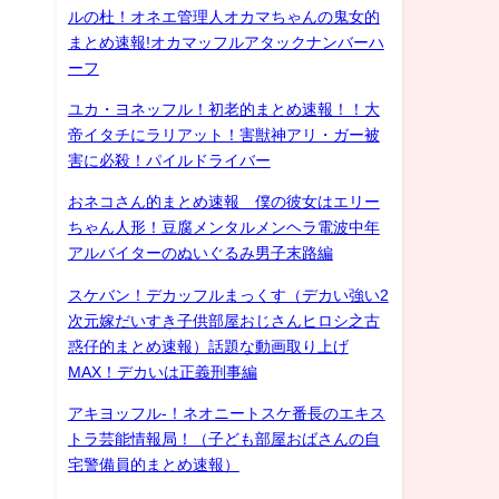
ルの杜！オネエ管理人オカマちゃんの鬼女的
まとめ速報!オカマッフルアタックナンバーハ
ーフ
ユカ・ヨネッフル！初老的まとめ速報！！大
帝イタチにラリアット！害獣神アリ・ガー被
害に必殺！パイルドライバー
おネコさん的まとめ速報 僕の彼女はエリー
ちゃん人形！豆腐メンタルメンヘラ電波中年
アルバイターのぬいぐるみ男子末路編
スケバン！デカッフルまっくす（デカい強い2
次元嫁だいすき子供部屋おじさんヒロシ之古
惑仔的まとめ速報）話題な動画取り上げ
MAX！デカいは正義刑事編
アキヨッフル-！ネオニートスケ番長のエキス
トラ芸能情報局！（子ども部屋おばさんの自
宅警備員的まとめ速報）