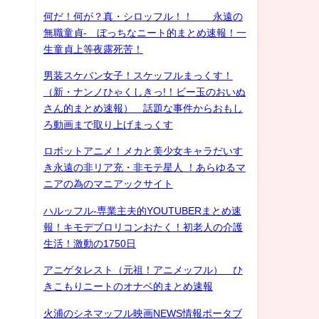
何だ！何が？真・シロッフル！！ 永遠の
無職童貞- ぼっちなニート的まとめ速報！一
生童貞上等夜露死苦！
男装スケバン女子！スケッフルまっくす！
（新・ナンノひゃくしきっ!！ビー玉のおいぬ
さん的まとめ速報） 話題な事件からおもし
ろ動画まで取り上げまっくす
ロボットアニメ！メカと美少女キャラだいす
き永遠の非リア充・非モテ星人 ！あらゆるマ
ニアの為のマニアックサイト
ハルッフル-専業主夫的YOUTUBERまとめ速
報！キモデブロリコンおたく！初老人の介護
生活！激動の1750日
アニゲタレスト（元祖！アニメッフル） ひ
きこもりニートのオナベ的まとめ速報
火浦のシネマッフル映画NEWS情報ポータブ