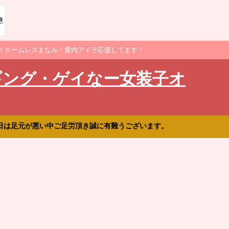
！ホームレスまなみ！愛内アイラ応援してます！
ギング・ゲイなー女装子オ
日は足元が悪い中ご足労頂き誠に有難うございます。