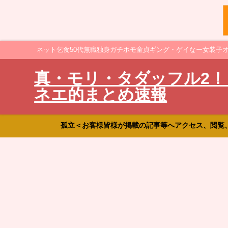
ネット乞食50代無職独身ガチホモ童貞ギング・ゲイなー女装子
真・モリ・タダッフル2！
ネエ的まとめ速報
孤立＜お客様皆様が掲載の記事等へアクセス、閲覧