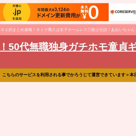
オネエ的まとめ速報！ネトゲ廃人は女子ホームレス三銃士伝説！あおいちゃん
！50代無職独身ガチホモ童貞
、こちらのサービスを利用される事でかろうじて運営できています＞本