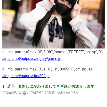
c_img_param=['max','6','3','80','normal','FFFFFF','on','sp','9'];
//img-c.net/output/category/game.js
c_img_param=['max','3','1','0','list','0009FF','off','pc','14'];
//img-c.net/output/site/292.js
1:
以下、名無しにかわりましてネギ速がお送りします
2024/05/24(金) 17:47:52.785 ID:h6DLcAG6M