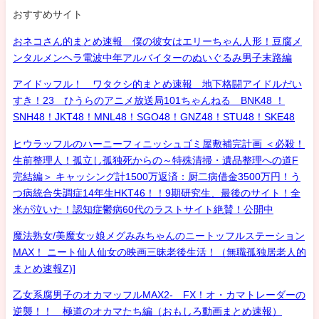
おすすめサイト
おネコさん的まとめ速報 僕の彼女はエリーちゃん人形！豆腐メ
ンタルメンヘラ電波中年アルバイターのぬいぐるみ男子末路編
アイドッフル！ ワタクシ的まとめ速報 地下格闘アイドルだい
すき！23 ひうらのアニメ放送局101ちゃんねる BNK48 ！
SNH48！JKT48！MNL48！SGO48！GNZ48！STU48！SKE48
ヒウラッフルのハーニーフィニッシュゴミ屋敷補完計画 ＜必殺！
生前整理人！孤立し孤独死からの～特殊清掃・遺品整理への道F
完結編＞ キャッシング計1500万返済：厨二病借金3500万円！う
つ病統合失調症14年生HKT46！！9期研究生、最後のサイト！全
米が泣いた！認知症鬱病60代のラストサイト絶賛！公開中
魔法熟女/美魔女ッ娘メグみみちゃんのニートッフルステーション
MAX！ ニート仙人仙女の映画三昧老後生活！（無職孤独居老人的
まとめ速報Z)]
乙女系腐男子のオカマッフルMAX2- FX！オ・カマトレーダーの
逆襲！！ 極道のオカマたち編（おもしろ動画まとめ速報）