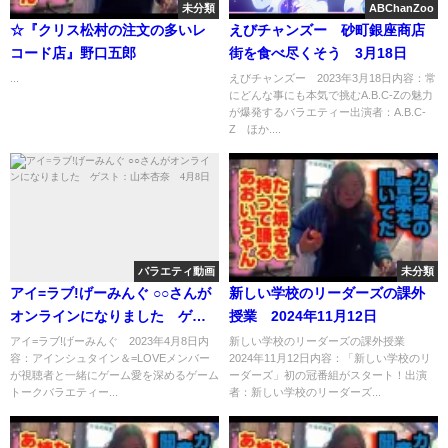
未分類
ABChanZoo
☆『クリス松村の注文の多いレ
えびチャンズー 砂町銀座商店
コード店』野口五郎
街を食べ尽くそう 3月18日
...
えびチャンズー 2023年3月18日内容：常
にどんな事にも本気で挑むA.B.C-Zの魅力
が爆発するバラエティー出演者：A.B.C-
Z ほか....
バラエティ動画
未分類
アイ=ラブ!げーみんぐ ○○さんが
新しい学校のリーダーズの課外
オンラインになりました ゲス
授業 2024年11月12日
ト：山本杏奈 4月8日
アイ=ラブ!げーみんぐ 2023年4月8日内
新しい学校のリーダーズの課外授業
容：アインシュタイン＆=LOVEメンバー
2024年11月12日内容：「新しい学校のリ
が視聴者と一緒にゲーム愛を深めるゲーム
ーダーズ」初の冠番組がスタート！出演
トークバラエティー...
者：新しい学校のリーダーズ...