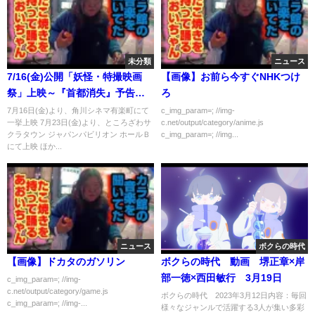
未分類
ニュース
7/16(金)公開「妖怪・特撮映画
【画像】お前ら今すぐNHKつけ
祭」上映～『首都消失』予告篇
ろ
～
7月16日(金)より、角川シネマ有楽町にて
c_img_param=; //img-
一挙上映 7月23日(金)より、ところざわサ
c.net/output/category/anime.js
クラタウン ジャパンパビリオン ホールＢ
c_img_param=; //img...
にて上映 ほか...
ニュース
ボクらの時代
【画像】ドカタのガソリン
ボクらの時代 動画 堺正章×岸
部一徳×西田敏行 3月19日
c_img_param=; //img-
c.net/output/category/game.js
ボクらの時代 2023年3月12日内容：毎回
c_img_param=; //img-...
様々なジャンルで活躍する3人が集い多彩