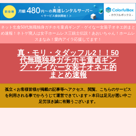
ネット乞食50代無職独身ガチホモ童貞ギング・ゲイなー女装子オネエ的まと
め速報！ネトゲ廃人は女子ホームレス三銃士伝説！あおいちゃん！ホームレ
スまなみ！愛内アイラ応援してます！
真・モリ・タダッフル2！！50
代無職独身ガチホモ童貞ギン
グ・ゲイなー女装子オネエ的
まとめ速報
孤立＜お客様皆様が掲載の記事等へアクセス、閲覧、こちらのサービス
を利用される事でかろうじて運営できています＞本日は足元が悪い中ご
足労頂き誠に有難うございます。