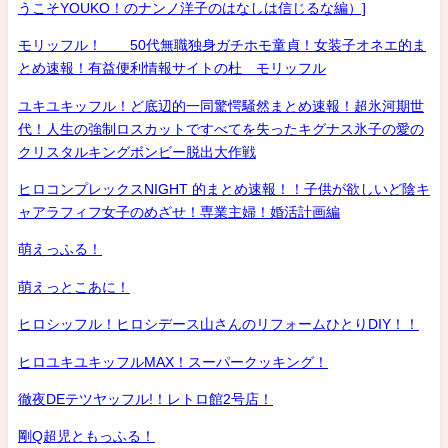
うこそYOUKO！のナンノ洋子のはなしは信じるな編）]
モリッフル！ 50代無職独身ガチホモ童貞！女装子オネエ的ま
とめ速報！有益便利情報サイトの杜 モリッフル
ユキユキッフル！ど底辺的一同驚愕騒然まとめ速報！超氷河期世
代！人生の強制ロスカットですべてを失ったキグナス氷子の愛の
クリスタルキングボンビー脱出大作戦
ヒロコンプレックスNIGHT 的まとめ速報！！子供が欲しいど陰キ
ャアラフィフ女子のめざせ！専業主婦！婚活計画編
萌えっふる！
萌えっとこあに！
ヒロシッフル！ヒロシデース山さんのリフォームひとりDIY！！
ヒロユキユキッフルMAX！スーパークッキング！
徹夜DEテツヤッフル!！レトロ館2号店！
剛Q超児ともっふる！