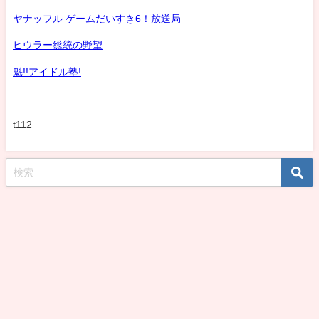
ヤナッフル ゲームだいすき6！放送局
ヒウラー総統の野望
魁!!アイドル塾!
t112