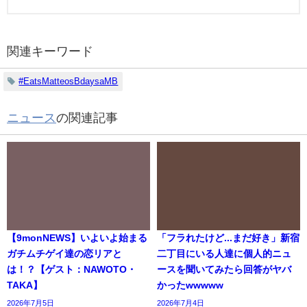
関連キーワード
#EatsMatteosBdaysaMB
ニュース
の関連記事
【9monNEWS】いよいよ始まる
「フラれたけど...まだ好き」新宿
ガチムチゲイ達の恋リアと
二丁目にいる人達に個人的ニュ
は！？【ゲスト：NAWOTO・
ースを聞いてみたら回答がヤバ
TAKA】
かったwwwww
2026年7月5日
2026年7月4日