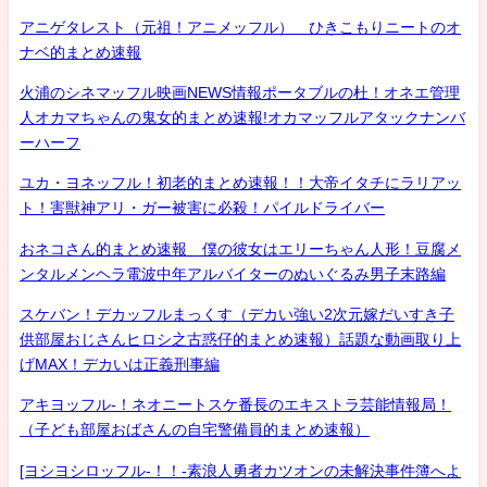
アニゲタレスト（元祖！アニメッフル） ひきこもりニートのオ
ナベ的まとめ速報
火浦のシネマッフル映画NEWS情報ポータブルの杜！オネエ管理
人オカマちゃんの鬼女的まとめ速報!オカマッフルアタックナンバ
ーハーフ
ユカ・ヨネッフル！初老的まとめ速報！！大帝イタチにラリアッ
ト！害獣神アリ・ガー被害に必殺！パイルドライバー
おネコさん的まとめ速報 僕の彼女はエリーちゃん人形！豆腐メ
ンタルメンヘラ電波中年アルバイターのぬいぐるみ男子末路編
スケバン！デカッフルまっくす（デカい強い2次元嫁だいすき子
供部屋おじさんヒロシ之古惑仔的まとめ速報）話題な動画取り上
げMAX！デカいは正義刑事編
アキヨッフル-！ネオニートスケ番長のエキストラ芸能情報局！
（子ども部屋おばさんの自宅警備員的まとめ速報）
[ヨシヨシロッフル-！！-素浪人勇者カツオンの未解決事件簿へよ