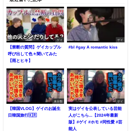
ゲイ
ゲイ
【禁断の質問】ゲイカップル
#bl #gay A romantic kiss
呼び出して色々聞いてみた
【雨とヒキ】
未分類
ゲイ
【韓国VLOG】ゲイのお誕生
実はゲイを公表している芸能
日韓国旅行🇰🇷
人がこちら...【2024年最新
版】#ゲイ #ホモ #同性愛 #芸
能人