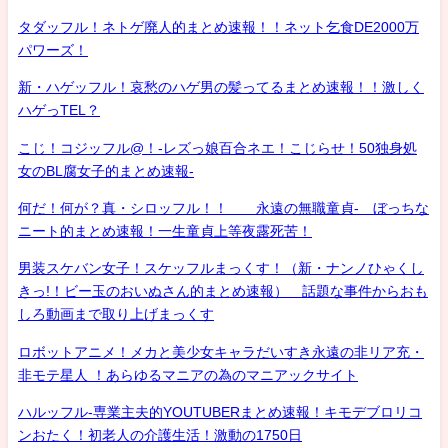
タダッフル！ネトゲ廃人的まとめ速報！！ネット乞食DE2000万
パワーズ！
新・ハゲッフル！哀愁のハゲ男の髪ってるまとめ速報！！激しく
ハゲっTEL？
こじ！コジッフル@！-レズっ娘百合ネエ！こじらせ！50独身処
女のBL腐女子的まとめ速報-
何だ！何が？真・シロッフル！！ 永遠の無職童貞- ぼっちな
ニート的まとめ速報！一生童貞上等夜露死苦！
男装スケバン女子！スケッフルまっくす！（新・ナンノひゃくし
きっ!！ビー玉のおいぬさん的まとめ速報） 話題な事件からおも
しろ動画まで取り上げまっくす
ロボットアニメ！メカと美少女キャラだいすき永遠の非リア充・
非モテ星人 ！あらゆるマニアの為のマニアックサイト
ハルッフル-専業主夫的YOUTUBERまとめ速報！キモデブロリコ
ンおたく！初老人の介護生活！激動の1750日