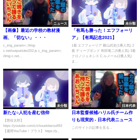
ニュース
未分類
【画像】最近の学校の教材漫
「有馬も勝った！エフフォーリ
画、「切ない」・・・
ア」【有馬記念2021】
c_img_param=; //img-
1着 エフフォーリア 横山武史(1番人気) 2
c.net/output/site/202.js c_img_param=;
着 ディープボンド 和田竜二(5番人気) 3着
//img-c.net...
クロノジェネシス C.ルメール(2番人気)
ま...
未分類
日本代表
新たな○人犯を産む信仰
日本監督候補ハリル氏チーム作
りも現実的 - 日本代表ニュース
【懲役太郎】
https://youtube.com/c/chouekitarou893
このサイトの記事を見る...
【週間YouTube！プラス】 https://y...