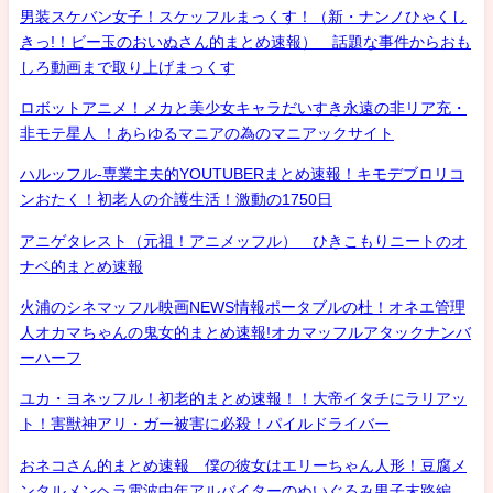
男装スケバン女子！スケッフルまっくす！（新・ナンノひゃくし
きっ!！ビー玉のおいぬさん的まとめ速報） 話題な事件からおも
しろ動画まで取り上げまっくす
ロボットアニメ！メカと美少女キャラだいすき永遠の非リア充・
非モテ星人 ！あらゆるマニアの為のマニアックサイト
ハルッフル-専業主夫的YOUTUBERまとめ速報！キモデブロリコ
ンおたく！初老人の介護生活！激動の1750日
アニゲタレスト（元祖！アニメッフル） ひきこもりニートのオ
ナベ的まとめ速報
火浦のシネマッフル映画NEWS情報ポータブルの杜！オネエ管理
人オカマちゃんの鬼女的まとめ速報!オカマッフルアタックナンバ
ーハーフ
ユカ・ヨネッフル！初老的まとめ速報！！大帝イタチにラリアッ
ト！害獣神アリ・ガー被害に必殺！パイルドライバー
おネコさん的まとめ速報 僕の彼女はエリーちゃん人形！豆腐メ
ンタルメンヘラ電波中年アルバイターのぬいぐるみ男子末路編