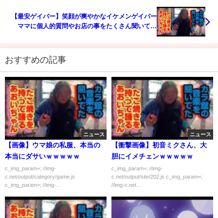
【最安ゲイバー】笑顔が爽やかなイケメンゲイバー
ママに個人的質問やお店の事をたくさん聞いてみ
た！
おすすめの記事
ニュース
ニュース
【画像】ウマ娘の私服、本当の
【衝撃画像】初音ミクさん、大
本当にダサいｗｗｗｗｗ
胆にイメチェンｗｗｗｗｗ
c_img_param=; //img-
c_img_param=; //img-
c.net/output/category/game.js
c.net/output/site/202.js c_img_param=;
c_img_param=; //img-...
//img-c.net...