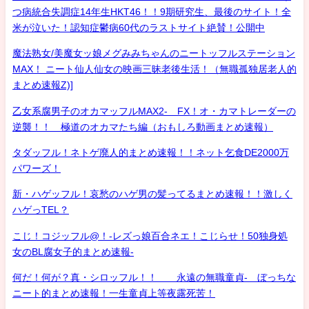
つ病統合失調症14年生HKT46！！9期研究生、最後のサイト！全
米が泣いた！認知症鬱病60代のラストサイト絶賛！公開中
魔法熟女/美魔女ッ娘メグみみちゃんのニートッフルステーション
MAX！ ニート仙人仙女の映画三昧老後生活！（無職孤独居老人的
まとめ速報Z)]
乙女系腐男子のオカマッフルMAX2- FX！オ・カマトレーダーの
逆襲！！ 極道のオカマたち編（おもしろ動画まとめ速報）
タダッフル！ネトゲ廃人的まとめ速報！！ネット乞食DE2000万
パワーズ！
新・ハゲッフル！哀愁のハゲ男の髪ってるまとめ速報！！激しく
ハゲっTEL？
こじ！コジッフル@！-レズっ娘百合ネエ！こじらせ！50独身処
女のBL腐女子的まとめ速報-
何だ！何が？真・シロッフル！！ 永遠の無職童貞- ぼっちな
ニート的まとめ速報！一生童貞上等夜露死苦！