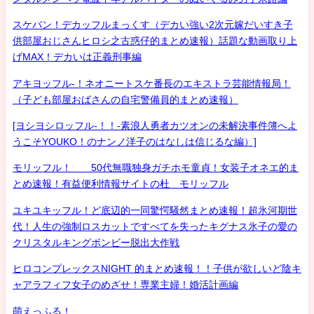
スケバン！デカッフルまっくす（デカい強い2次元嫁だいすき子
供部屋おじさんヒロシ之古惑仔的まとめ速報）話題な動画取り上
げMAX！デカいは正義刑事編
アキヨッフル-！ネオニートスケ番長のエキストラ芸能情報局！
（子ども部屋おばさんの自宅警備員的まとめ速報）
[ヨシヨシロッフル-！！-素浪人勇者カツオンの未解決事件簿へよ
うこそYOUKO！のナンノ洋子のはなしは信じるな編）]
モリッフル！ 50代無職独身ガチホモ童貞！女装子オネエ的ま
とめ速報！有益便利情報サイトの杜 モリッフル
ユキユキッフル！ど底辺的一同驚愕騒然まとめ速報！超氷河期世
代！人生の強制ロスカットですべてを失ったキグナス氷子の愛の
クリスタルキングボンビー脱出大作戦
ヒロコンプレックスNIGHT 的まとめ速報！！子供が欲しいど陰キ
ャアラフィフ女子のめざせ！専業主婦！婚活計画編
萌えっふる！