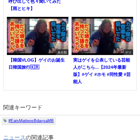
呼び出して色々聞いてみた
【雨とヒキ】
未分類
ゲイ
【韓国VLOG】ゲイのお誕生
実はゲイを公表している芸能
日韓国旅行🇰🇷
人がこちら...【2024年最新
版】#ゲイ #ホモ #同性愛 #芸
能人
関連キーワード
#EatsMatteosBdaysaMB
ニュース
の関連記事