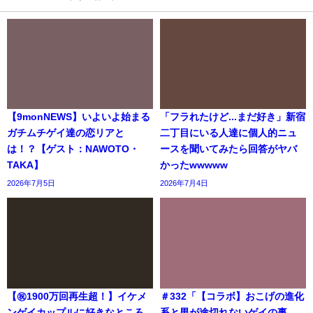
【9monNEWS】いよいよ始まる
「フラれたけど...まだ好き」新宿
ガチムチゲイ達の恋リアと
二丁目にいる人達に個人的ニュ
は！？【ゲスト：NAWOTO・
ースを聞いてみたら回答がヤバ
TAKA】
かったwwwww
2026年7月5日
2026年7月4日
【㊗️1900万回再生超！】イケメ
＃332「【コラボ】おこげの進化
ンゲイカップルに好きなところ
系と男が途切れないゲイの事