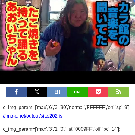
LINE
c_img_param=['max','6','3','80','normal','FFFFFF','on','sp','9'];
//img-c.net/output/site/202.js
c_img_param=['max','3','1','0','list','0009FF','off','pc','14'];