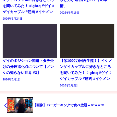
を聞いてみた！ #lgbtq #ゲイ #
情」
ゲイカップル #筋肉 #イケメン
2026年6月18日
2026年6月24日
ゲイのポジション問題・タチ受
【㊗️1000万回再生超！】イケメ
けの分岐進化点について【ノン
ンゲイカップルに好きなところ
ケの知らない世界 #3】
を聞いてみた！ #lgbtq #ゲイ #
ゲイカップル #筋肉 #イケメン
2026年6月1日
2026年1月2日
【画像】バーガーキングで食べ放題ｗｗｗｗｗ