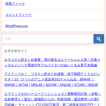
投稿フィード
コメントフィード
WordPress.org
おすすめサイト
おネコさん的まとめ速報 僕の彼女はエリーちゃん人形！豆腐メ
ンタルメンヘラ電波中年アルバイターのぬいぐるみ男子末路編
アイドッフル！ ワタクシ的まとめ速報 地下格闘アイドルだい
すき！23 ひうらのアニメ放送局101ちゃんねる BNK48 ！
SNH48！JKT48！MNL48！SGO48！GNZ48！STU48！SKE48
ヒウラッフルのハーニーフィニッシュゴミ屋敷補完計画 ＜必殺！
生前整理人！孤立し孤独死からの～特殊清掃・遺品整理への道F
完結編＞ キャッシング計1500万返済：厨二病借金3500万円！う