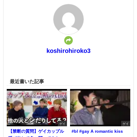
koshirohiroko3
最近書いた記事
ゲイ
ゲイ
【禁断の質問】ゲイカップル
#bl #gay A romantic kiss