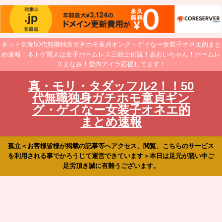
ネット乞食50代無職独身ガチホモ童貞ギング・ゲイなー女装子オネエ的まと
め速報！ネトゲ廃人は女子ホームレス三銃士伝説！あおいちゃん！ホームレ
スまなみ！愛内アイラ応援してます！
真・モリ・タダッフル2！！50
代無職独身ガチホモ童貞ギン
グ・ゲイなー女装子オネエ的
まとめ速報
孤立＜お客様皆様が掲載の記事等へアクセス、閲覧、こちらのサービス
を利用される事でかろうじて運営できています＞本日は足元が悪い中ご
足労頂き誠に有難うございます。