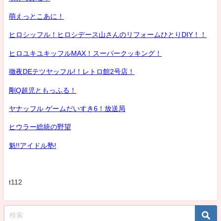
萌えっとこあに！
ヒロシッフル！ヒロシデース山さんのリフォームひとりDIY！！
ヒロユキユキッフルMAX！スーパークッキング！
徹夜DEテツヤッフル!！レトロ館2号店！
剛Q超児ともっふる！
ヤナッフル ゲームだいすき6！放送局
ヒウラー総統の野望
魁!!アイドル塾!
t112