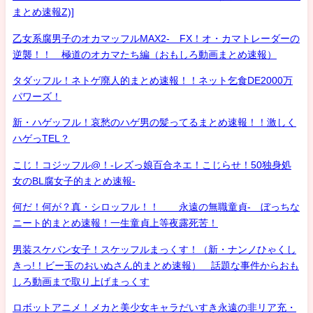
まとめ速報Z)]
乙女系腐男子のオカマッフルMAX2- FX！オ・カマトレーダーの
逆襲！！ 極道のオカマたち編（おもしろ動画まとめ速報）
タダッフル！ネトゲ廃人的まとめ速報！！ネット乞食DE2000万
パワーズ！
新・ハゲッフル！哀愁のハゲ男の髪ってるまとめ速報！！激しく
ハゲっTEL？
こじ！コジッフル@！-レズっ娘百合ネエ！こじらせ！50独身処
女のBL腐女子的まとめ速報-
何だ！何が？真・シロッフル！！ 永遠の無職童貞- ぼっちな
ニート的まとめ速報！一生童貞上等夜露死苦！
男装スケバン女子！スケッフルまっくす！（新・ナンノひゃくし
きっ!！ビー玉のおいぬさん的まとめ速報） 話題な事件からおも
しろ動画まで取り上げまっくす
ロボットアニメ！メカと美少女キャラだいすき永遠の非リア充・