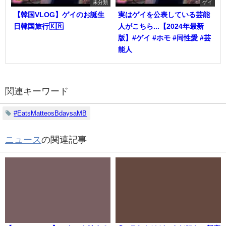
未分類
ゲイ
【韓国VLOG】ゲイのお誕生
実はゲイを公表している芸能
日韓国旅行🇰🇷
人がこちら...【2024年最新
版】#ゲイ #ホモ #同性愛 #芸
能人
関連キーワード
#EatsMatteosBdaysaMB
ニュース
の関連記事