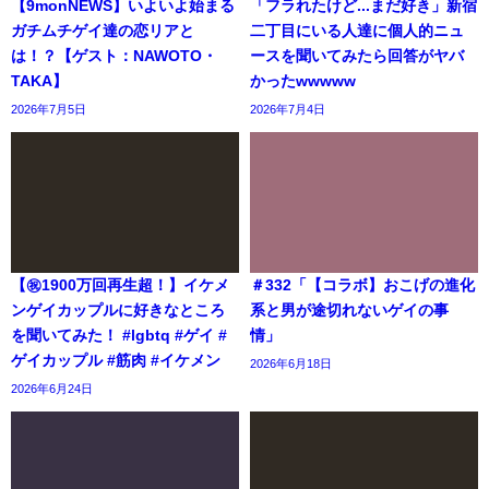
【9monNEWS】いよいよ始まる
「フラれたけど...まだ好き」新宿
ガチムチゲイ達の恋リアと
二丁目にいる人達に個人的ニュ
は！？【ゲスト：NAWOTO・
ースを聞いてみたら回答がヤバ
TAKA】
かったwwwww
2026年7月5日
2026年7月4日
【㊗️1900万回再生超！】イケメ
＃332「【コラボ】おこげの進化
ンゲイカップルに好きなところ
系と男が途切れないゲイの事
を聞いてみた！ #lgbtq #ゲイ #
情」
ゲイカップル #筋肉 #イケメン
2026年6月18日
2026年6月24日