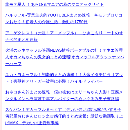
非モテ星人 ！あらゆるマニアの為のマニアックサイト
ハルッフル-専業主夫的YOUTUBERまとめ速報！キモデブロリコ
ンおたく！初老人の介護生活！激動の1750日
アニゲタレスト（元祖！アニメッフル） ひきこもりニートのオ
ナベ的まとめ速報
火浦のシネマッフル映画NEWS情報ポータブルの杜！オネエ管理
人オカマちゃんの鬼女的まとめ速報!オカマッフルアタックナンバ
ーハーフ
ユカ・ヨネッフル！初老的まとめ速報！！大帝イタチにラリアッ
ト！害獣神アリ・ガー被害に必殺！パイルドライバー
おネコさん的まとめ速報 僕の彼女はエリーちゃん人形！豆腐メ
ンタルメンヘラ電波中年アルバイターのぬいぐるみ男子末路編
スケバン！デカッフルまっくす（デカい強い2次元嫁だいすき子
供部屋おじさんヒロシ之古惑仔的まとめ速報）話題な動画取り上
げMAX！デカいは正義刑事編