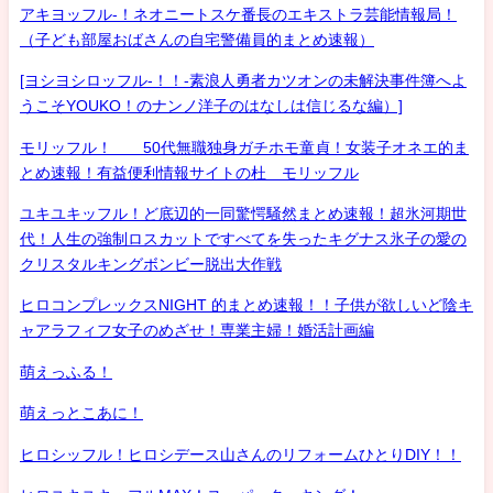
アキヨッフル-！ネオニートスケ番長のエキストラ芸能情報局！
（子ども部屋おばさんの自宅警備員的まとめ速報）
[ヨシヨシロッフル-！！-素浪人勇者カツオンの未解決事件簿へよ
うこそYOUKO！のナンノ洋子のはなしは信じるな編）]
モリッフル！ 50代無職独身ガチホモ童貞！女装子オネエ的ま
とめ速報！有益便利情報サイトの杜 モリッフル
ユキユキッフル！ど底辺的一同驚愕騒然まとめ速報！超氷河期世
代！人生の強制ロスカットですべてを失ったキグナス氷子の愛の
クリスタルキングボンビー脱出大作戦
ヒロコンプレックスNIGHT 的まとめ速報！！子供が欲しいど陰キ
ャアラフィフ女子のめざせ！専業主婦！婚活計画編
萌えっふる！
萌えっとこあに！
ヒロシッフル！ヒロシデース山さんのリフォームひとりDIY！！