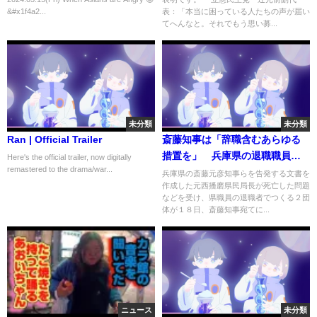
&#x1f4a2...
表：「本当に困っている人たちの声が届い
てへんなと。それでもう思い募...
未分類
未分類
Ran | Official Trailer
斎藤知事は「辞職含むあらゆる
措置を」 兵庫県の退職職員団
Here's the official trailer, now digitally
remastered to the drama/war...
体が要請文
兵庫県の斎藤元彦知事らを告発する文書を
作成した元西播磨県民局長が死亡した問題
などを受け、県職員の退職者でつくる２団
体が１８日、斎藤知事宛てに...
ニュース
未分類