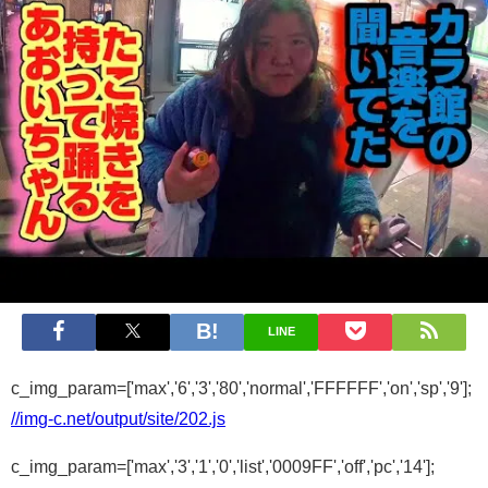
LINE
c_img_param=['max','6','3','80','normal','FFFFFF','on','sp','9'];
//img-c.net/output/site/202.js
c_img_param=['max','3','1','0','list','0009FF','off','pc','14'];