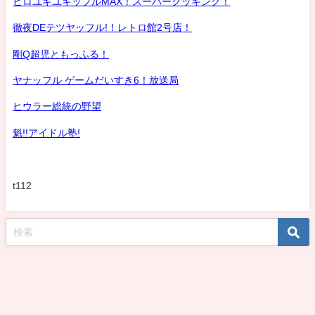
ヒロユキユキッフルMAX！スーパークッキング！
徹夜DEテツヤッフル!！レトロ館2号店！
剛Q超児ともっふる！
ヤナッフル ゲームだいすき6！放送局
ヒウラー総統の野望
魁!!アイドル塾!
t112