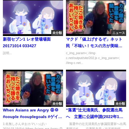
未分類
ニュース
新宿セブン1 レオ登場場面
マクド「値上げするぞ」ネット
20171014 033427
民「不味い！モスの方が美味
い！興味ない！」
説明...
c_img_param=; //img-
c.net/output/site/202.js c_img_param=;
//img-c.net...
未分類
未分類
When Asians are Angry 😡💢
“落選”辻元清美氏、参院選出馬
#couple #couplegoals #ゲイカ
へ 立憲に公認申請(2022年1月
ップル #同性カップル
31日)
1:名無しさん＠おカマいっぱい
落選中の辻元清美氏が参議院選挙へ出馬
2024.03.15(Fri) When Asians are Angry 😡
表明です。 立憲民主党・辻元前副代