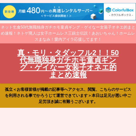
ネット乞食50代無職独身ガチホモ童貞ギング・ゲイなー女装子オネエ的まと
め速報！ネトゲ廃人は女子ホームレス三銃士伝説！あおいちゃん！ホームレ
スまなみ！愛内アイラ応援してます！
真・モリ・タダッフル2！！50
代無職独身ガチホモ童貞ギン
グ・ゲイなー女装子オネエ的
まとめ速報
孤立＜お客様皆様が掲載の記事等へアクセス、閲覧、こちらのサービス
を利用される事でかろうじて運営できています＞本日は足元が悪い中ご
足労頂き誠に有難うございます。