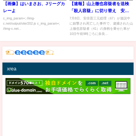
【画像】はいまさお、Jリーグカ
【速報】山上徹也容疑者を送検
レーよ
「殺人容疑」に切り替え 安倍
元総理が銃撃され死亡(2022年7
c_img_param=; //img-
7月8日、安倍晋三元総理（67）が遊説中
c.net/output/site/202.js c_img_param=;
に銃撃され死亡した事件で、逮捕された山
月10日)
//img-c.net...
上徹也容疑者（41）の身柄を乗せた車が
10日午前9時ごろに奈良...
xrea