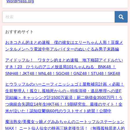
WordPress.org
おすすめサイト
おネコさん的まとめ速報 僕の彼女はエリーちゃん人形！豆腐メ
ンタルメンヘラ電波中年アルバイターのぬいぐるみ男子末路編
アイドッフル！ ワタクシ的まとめ速報 地下格闘アイドルだい
すき！23 ひうらのアニメ放送局101ちゃんねる BNK48 ！
SNH48！JKT48！MNL48！SGO48！GNZ48！STU48！SKE48
ヒウラッフルのハーニーフィニッシュゴミ屋敷補完計画 ＜必殺！
生前整理人！孤立し孤独死からの～特殊清掃・遺品整理への道F
完結編＞ キャッシング計1500万返済：厨二病借金3500万円！う
つ病統合失調症14年生HKT46！！9期研究生、最後のサイト！全
米が泣いた！認知症鬱病60代のラストサイト絶賛！公開中
魔法熟女/美魔女ッ娘メグみみちゃんのニートッフルステーション
MAX！ ニート仙人仙女の映画三昧老後生活！（無職孤独居老人的