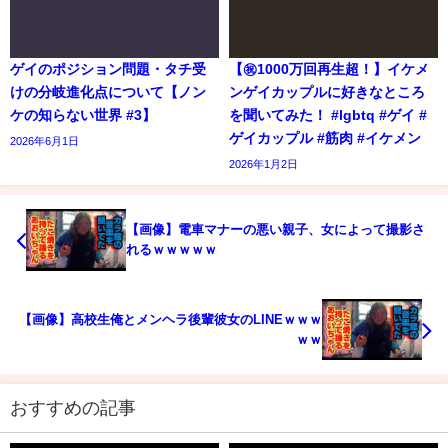
ゲイのポジション問題・タチ受
【㊗️1000万回再生超！】イケメ
けの分岐進化点について【ノン
ンゲイカップルに好きなところ
ケの知らない世界 #3】
を聞いてみた！ #lgbtq #ゲイ #
ゲイカップル #筋肉 #イケメン
2026年6月1日
2026年1月2日
【画像】電車マナーの悪い親子、女によって撮影さ
れるｗｗｗｗｗ
【画像】高校生俺とメンヘラ後輩彼女のLINEｗｗｗ
ｗｗ
おすすめの記事