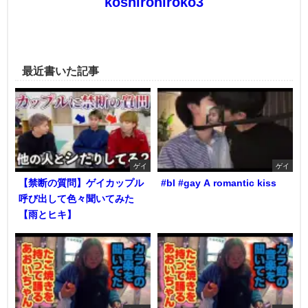
koshirohiroko3
最近書いた記事
ゲイ
ゲイ
【禁断の質問】ゲイカップル
#bl #gay A romantic kiss
呼び出して色々聞いてみた
【雨とヒキ】