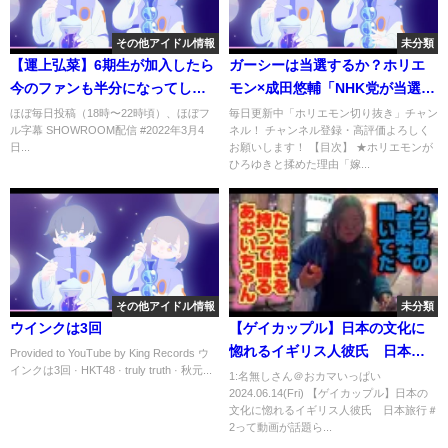
その他アイドル情報
未分類
【運上弘菜】6期生が加入したら
ガーシーは当選するか？ホリエ
今のファンも半分になってしま
モン×成田悠輔「NHK党が当選す
うのか
るには？」を語る！（堀江貴文
ほぼ毎日投稿（18時〜22時頃）、ほぼフ
毎日更新中「ホリエモン切り抜き」チャン
ル字幕 SHOWROOM配信 #2022年3月4
ネル！ チャンネル登録・高評価よろしく
のきりぬき、東谷義和）
日...
お願いします！ 【目次】 ★ホリエモンが
ひろゆきと揉めた理由「嫁...
その他アイドル情報
未分類
ウインクは3回
【ゲイカップル】日本の文化に
惚れるイギリス人彼氏 日本旅
Provided to YouTube by King Records ウ
インクは3回 · HKT48 · truly truth · 秋元...
行＃2
1:名無しさん＠おカマいっぱい
2024.06.14(Fri) 【ゲイカップル】日本の
文化に惚れるイギリス人彼氏 日本旅行＃
2って動画が話題ら...