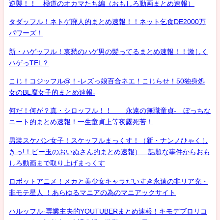
逆襲！！ 極道のオカマたち編（おもしろ動画まとめ速報）
タダッフル！ネトゲ廃人的まとめ速報！！ネット乞食DE2000万
パワーズ！
新・ハゲッフル！哀愁のハゲ男の髪ってるまとめ速報！！激しく
ハゲっTEL？
こじ！コジッフル@！-レズっ娘百合ネエ！こじらせ！50独身処
女のBL腐女子的まとめ速報-
何だ！何が？真・シロッフル！！ 永遠の無職童貞- ぼっちな
ニート的まとめ速報！一生童貞上等夜露死苦！
男装スケバン女子！スケッフルまっくす！（新・ナンノひゃくし
きっ!！ビー玉のおいぬさん的まとめ速報） 話題な事件からおも
しろ動画まで取り上げまっくす
ロボットアニメ！メカと美少女キャラだいすき永遠の非リア充・
非モテ星人 ！あらゆるマニアの為のマニアックサイト
ハルッフル-専業主夫的YOUTUBERまとめ速報！キモデブロリコ