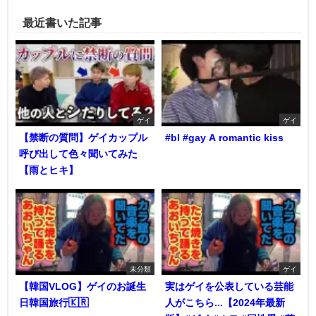
最近書いた記事
ゲイ
ゲイ
【禁断の質問】ゲイカップル
#bl #gay A romantic kiss
呼び出して色々聞いてみた
【雨とヒキ】
未分類
ゲイ
【韓国VLOG】ゲイのお誕生
実はゲイを公表している芸能
日韓国旅行🇰🇷
人がこちら...【2024年最新