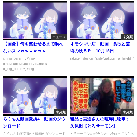
ニュース
未分類
【画像】俺を笑わせるまで眠れ
オモウマい店 動画 食欲と芸
ないスレｗｗｗｗｗｗ
術の秋ＳＰ 10月15日
c_img_param=; //img-
rakuten_design="slide";rakuten_affiliateId="0
c.net/output/category/game.js
c_img_param=; //img-...
未分類
未分類
らくちん動画変換4 動画のダウ
粗品と宮迫さんの喧嘩に物申す
ンロード
久保田【とろサーモン】
らくちん動画変換4の動画のダウンロード
とろサーモンの冠ラジオ「枠買ってもらっ