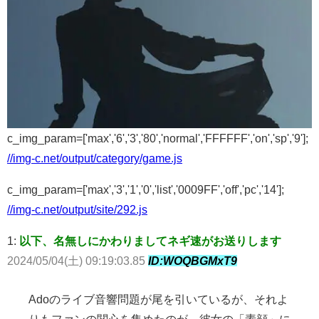
c_img_param=['max','6','3','80','normal','FFFFFF','on','sp','9'];
//img-c.net/output/category/game.js
c_img_param=['max','3','1','0','list','0009FF','off','pc','14'];
//img-c.net/output/site/292.js
1:
以下、名無しにかわりましてネギ速がお送りします
2024/05/04(土) 09:19:03.85
ID:WOQBGMxT9
Adoのライブ音響問題が尾を引いているが、それよ
りもファンの関心を集めたのが、彼女の「素顔」に