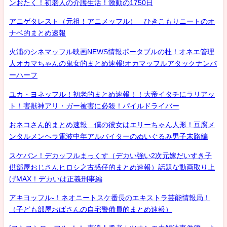
ンおたく！初老人の介護生活！激動の1750日
アニゲタレスト（元祖！アニメッフル） ひきこもりニートのオ
ナベ的まとめ速報
火浦のシネマッフル映画NEWS情報ポータブルの杜！オネエ管理
人オカマちゃんの鬼女的まとめ速報!オカマッフルアタックナンバ
ーハーフ
ユカ・ヨネッフル！初老的まとめ速報！！大帝イタチにラリアッ
ト！害獣神アリ・ガー被害に必殺！パイルドライバー
おネコさん的まとめ速報 僕の彼女はエリーちゃん人形！豆腐メ
ンタルメンヘラ電波中年アルバイターのぬいぐるみ男子末路編
スケバン！デカッフルまっくす（デカい強い2次元嫁だいすき子
供部屋おじさんヒロシ之古惑仔的まとめ速報）話題な動画取り上
げMAX！デカいは正義刑事編
アキヨッフル-！ネオニートスケ番長のエキストラ芸能情報局！
（子ども部屋おばさんの自宅警備員的まとめ速報）