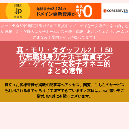
ネット乞食50代無職独身ガチホモ童貞ギング・ゲイなー女装子オネエ的まと
め速報！ネトゲ廃人は女子ホームレス三銃士伝説！あおいちゃん！ホームレ
スまなみ！愛内アイラ応援してます！
真・モリ・タダッフル2！！50
代無職独身ガチホモ童貞ギン
グ・ゲイなー女装子オネエ的
まとめ速報
孤立＜お客様皆様が掲載の記事等へアクセス、閲覧、こちらのサービス
を利用される事でかろうじて運営できています＞本日は足元が悪い中ご
足労頂き誠に有難うございます。