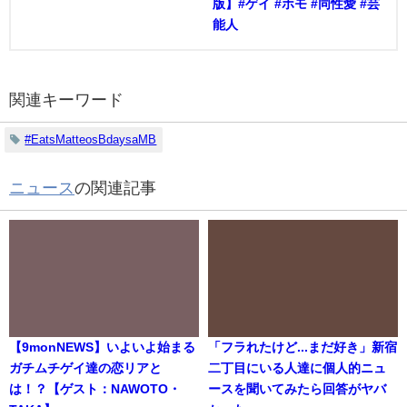
版】#ゲイ #ホモ #同性愛 #芸
能人
関連キーワード
#EatsMatteosBdaysaMB
ニュース
の関連記事
【9monNEWS】いよいよ始まる
「フラれたけど...まだ好き」新宿
ガチムチゲイ達の恋リアと
二丁目にいる人達に個人的ニュ
は！？【ゲスト：NAWOTO・
ースを聞いてみたら回答がヤバ