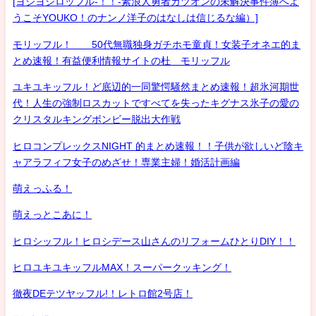
[ヨシヨシロッフル-！！-素浪人勇者カツオンの未解決事件簿へよ
うこそYOUKO！のナンノ洋子のはなしは信じるな編）]
モリッフル！ 50代無職独身ガチホモ童貞！女装子オネエ的ま
とめ速報！有益便利情報サイトの杜 モリッフル
ユキユキッフル！ど底辺的一同驚愕騒然まとめ速報！超氷河期世
代！人生の強制ロスカットですべてを失ったキグナス氷子の愛の
クリスタルキングボンビー脱出大作戦
ヒロコンプレックスNIGHT 的まとめ速報！！子供が欲しいど陰キ
ャアラフィフ女子のめざせ！専業主婦！婚活計画編
萌えっふる！
萌えっとこあに！
ヒロシッフル！ヒロシデース山さんのリフォームひとりDIY！！
ヒロユキユキッフルMAX！スーパークッキング！
徹夜DEテツヤッフル!！レトロ館2号店！