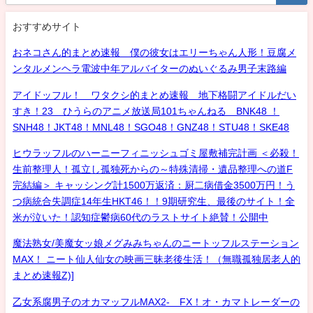
おすすめサイト
おネコさん的まとめ速報 僕の彼女はエリーちゃん人形！豆腐メ
ンタルメンヘラ電波中年アルバイターのぬいぐるみ男子末路編
アイドッフル！ ワタクシ的まとめ速報 地下格闘アイドルだい
すき！23 ひうらのアニメ放送局101ちゃんねる BNK48 ！
SNH48！JKT48！MNL48！SGO48！GNZ48！STU48！SKE48
ヒウラッフルのハーニーフィニッシュゴミ屋敷補完計画 ＜必殺！
生前整理人！孤立し孤独死からの～特殊清掃・遺品整理への道F
完結編＞ キャッシング計1500万返済：厨二病借金3500万円！う
つ病統合失調症14年生HKT46！！9期研究生、最後のサイト！全
米が泣いた！認知症鬱病60代のラストサイト絶賛！公開中
魔法熟女/美魔女ッ娘メグみみちゃんのニートッフルステーション
MAX！ ニート仙人仙女の映画三昧老後生活！（無職孤独居老人的
まとめ速報Z)]
乙女系腐男子のオカマッフルMAX2- FX！オ・カマトレーダーの