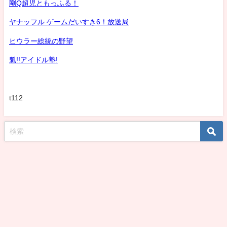
剛Q超児ともっふる！
ヤナッフル ゲームだいすき6！放送局
ヒウラー総統の野望
魁!!アイドル塾!
t112