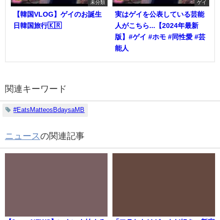
未分類
ゲイ
【韓国VLOG】ゲイのお誕生
実はゲイを公表している芸能
日韓国旅行🇰🇷
人がこちら...【2024年最新
版】#ゲイ #ホモ #同性愛 #芸
能人
関連キーワード
#EatsMatteosBdaysaMB
ニュース
の関連記事