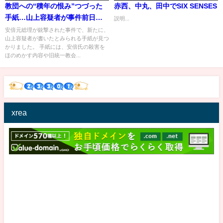
教団への“積年の恨み”つづった
赤西、中丸、田中でSIX SENSES
手紙…山上容疑者が事件前日
説明...
に？元総理“銃撃”を示唆(2022年
安倍元総理が銃撃された事件で、新たに、
山上容疑者が書いたとみられる手紙が見つ
7月17日)
かりました。 手紙には、安倍氏の殺害を
ほのめかす内容や旧統一教会...
xrea