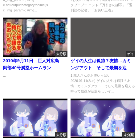
c.net/output/category/anime.js
クブーブー コント「万引きの謝罪」「週
c_img_param=; //img...
刊誌の記者」「お笑い王者」...
未分類
ゲイ
2010年9月11日 巨人対広島
ゲイの人生は孤独？友情…カミ
阿部40号満塁ホームラン
ングアウト…そして最期を迎え
る時
...
1:廃人さん＠お腹いっぱい
2026.01.11(Sun) ゲイの人生は孤独？友
情…カミングアウト…そして最期を迎える
時って動画が話題らしいぞ...
未分類
未分類