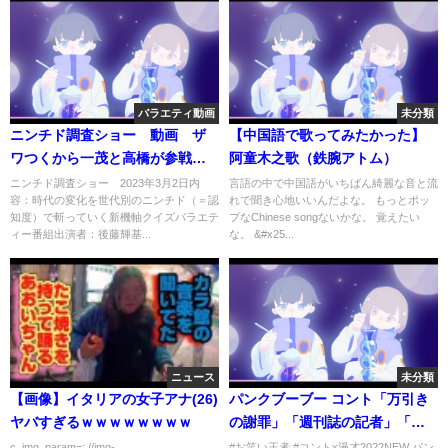
バラエティ動画
未分類
ニンチド調査ショー 動画 ザ
【中国語で歌ってみたかった】
ワつくから一茂と高橋が参戦
阿童木之歌（鉄腕アトム）
SP 3月2日
ニンチド調査ショー 2023年3月2日内
言語の中で中国語がいちばん綺麗な音と流
容：時代の変化を世代別のニンチド（＝認
れで聞き心地いいんだよな。 もっとポッ
知度）で斬っていく新機軸クイズバラエテ
プなChinese songないかな。 覚えたい
ィー番組出演者：後藤輝基...
な。 &#x25...
ニュース
未分類
【画像】イタリアの女子アナ(26)
パンクブーブー コント「万引き
ヤバすぎるｗｗｗｗｗｗｗｗ
の謝罪」「週刊誌の記者」「お
笑い王者」
c_img_param=; //img-
#お笑い王者 #コントx漫才2022NEW パン