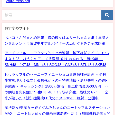
WordPress.org
おすすめサイト
おネコさん的まとめ速報 僕の彼女はエリーちゃん人形！豆腐メ
ンタルメンヘラ電波中年アルバイターのぬいぐるみ男子末路編
アイドッフル！ ワタクシ的まとめ速報 地下格闘アイドルだい
すき！23 ひうらのアニメ放送局101ちゃんねる BNK48 ！
SNH48！JKT48！MNL48！SGO48！GNZ48！STU48！SKE48
ヒウラッフルのハーニーフィニッシュゴミ屋敷補完計画 ＜必殺！
生前整理人！孤立し孤独死からの～特殊清掃・遺品整理への道F
完結編＞ キャッシング計1500万返済：厨二病借金3500万円！う
つ病統合失調症14年生HKT46！！9期研究生、最後のサイト！全
米が泣いた！認知症鬱病60代のラストサイト絶賛！公開中
魔法熟女/美魔女ッ娘メグみみちゃんのニートッフルステーション
MAX！ ニート仙人仙女の映画三昧老後生活！（無職孤独居老人的