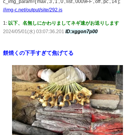
c_img_param=['max','3','1','0','list','0009FF','off','pc','14'];
//img-c.net/output/site/292.js
1:
以下、名無しにかわりましてネギ速がお送りします
2024/05/01(水) 03:07:36.201
ID:xggon7p00
餅焼くの下手すぎて焦げてる