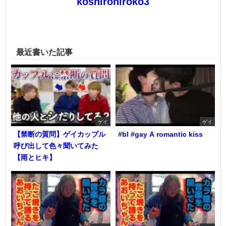
koshirohiroko3
最近書いた記事
ゲイ
ゲイ
【禁断の質問】ゲイカップル
#bl #gay A romantic kiss
呼び出して色々聞いてみた
【雨とヒキ】