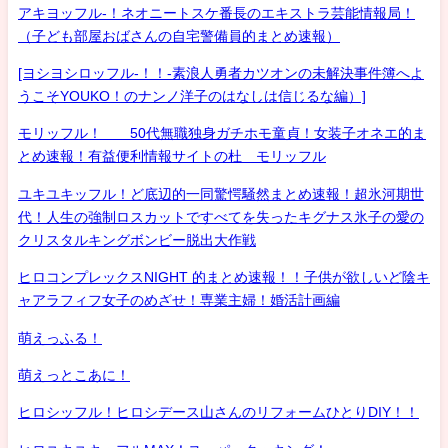
アキヨッフル-！ネオニートスケ番長のエキストラ芸能情報局！
（子ども部屋おばさんの自宅警備員的まとめ速報）
[ヨシヨシロッフル-！！-素浪人勇者カツオンの未解決事件簿へよ
うこそYOUKO！のナンノ洋子のはなしは信じるな編）]
モリッフル！ 50代無職独身ガチホモ童貞！女装子オネエ的ま
とめ速報！有益便利情報サイトの杜 モリッフル
ユキユキッフル！ど底辺的一同驚愕騒然まとめ速報！超氷河期世
代！人生の強制ロスカットですべてを失ったキグナス氷子の愛の
クリスタルキングボンビー脱出大作戦
ヒロコンプレックスNIGHT 的まとめ速報！！子供が欲しいど陰キ
ャアラフィフ女子のめざせ！専業主婦！婚活計画編
萌えっふる！
萌えっとこあに！
ヒロシッフル！ヒロシデース山さんのリフォームひとりDIY！！