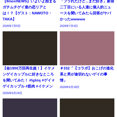
【9monNEWS】いよいよ始まる
「フラれたけど...まだ好き」新宿
ガチムチゲイ達の恋リアと
二丁目にいる人達に個人的ニュ
は！？【ゲスト：NAWOTO・
ースを聞いてみたら回答がヤバ
TAKA】
かったwwwww
2026年7月5日
2026年7月4日
【㊗️1900万回再生超！】イケメ
＃332「【コラボ】おこげの進化
ンゲイカップルに好きなところ
系と男が途切れないゲイの事
を聞いてみた！ #lgbtq #ゲイ #
情」
ゲイカップル #筋肉 #イケメン
2026年6月18日
2026年6月24日