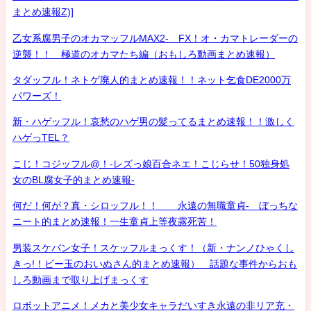
まとめ速報Z)]
乙女系腐男子のオカマッフルMAX2- FX！オ・カマトレーダーの
逆襲！！ 極道のオカマたち編（おもしろ動画まとめ速報）
タダッフル！ネトゲ廃人的まとめ速報！！ネット乞食DE2000万
パワーズ！
新・ハゲッフル！哀愁のハゲ男の髪ってるまとめ速報！！激しく
ハゲっTEL？
こじ！コジッフル@！-レズっ娘百合ネエ！こじらせ！50独身処
女のBL腐女子的まとめ速報-
何だ！何が？真・シロッフル！！ 永遠の無職童貞- ぼっちな
ニート的まとめ速報！一生童貞上等夜露死苦！
男装スケバン女子！スケッフルまっくす！（新・ナンノひゃくし
きっ!！ビー玉のおいぬさん的まとめ速報） 話題な事件からおも
しろ動画まで取り上げまっくす
ロボットアニメ！メカと美少女キャラだいすき永遠の非リア充・