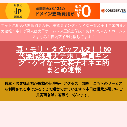
ネット乞食50代無職独身ガチホモ童貞ギング・ゲイなー女装子オネエ的まと
め速報！ネトゲ廃人は女子ホームレス三銃士伝説！あおいちゃん！ホームレ
スまなみ！愛内アイラ応援してます！
真・モリ・タダッフル2！！50
代無職独身ガチホモ童貞ギン
グ・ゲイなー女装子オネエ的
まとめ速報
孤立＜お客様皆様が掲載の記事等へアクセス、閲覧、こちらのサービス
を利用される事でかろうじて運営できています＞本日は足元が悪い中ご
足労頂き誠に有難うございます。