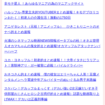
非モテ星人 ！あらゆるマニアの為のマニアックサイト
ハルッフル-専業主夫的YOUTUBERまとめ速報！キモデブロリコ
ンおたく！初老人の介護生活！激動の1750日
アニゲタレスト（元祖！アニメッフル） ひきこもりニートのオ
ナベ的まとめ速報
火浦のシネマッフル映画NEWS情報ポータブルの杜！オネエ管理
人オカマちゃんの鬼女的まとめ速報!オカマッフルアタックナンバ
ーハーフ
ユカ・ヨネッフル！初老的まとめ速報！！大帝イタチにラリアッ
ト！害獣神アリ・ガー被害に必殺！パイルドライバー
おネコさん的まとめ速報 僕の彼女はエリーちゃん人形！豆腐メ
ンタルメンヘラ電波中年アルバイターのぬいぐるみ男子末路編
スケバン！デカッフルまっくす（デカい強い2次元嫁だいすき子
供部屋おじさんヒロシ之古惑仔的まとめ速報）話題な動画取り上
げMAX！デカいは正義刑事編