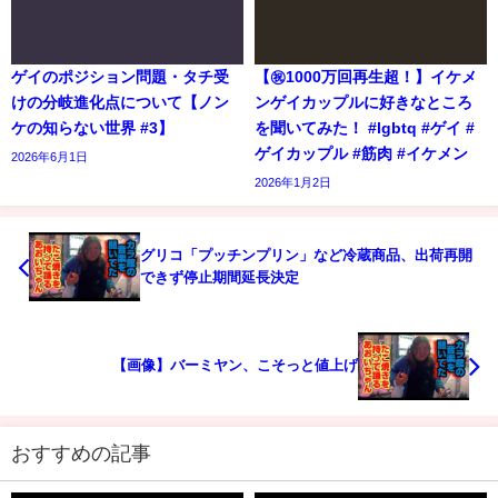
ゲイのポジション問題・タチ受
【㊗️1000万回再生超！】イケメ
けの分岐進化点について【ノン
ンゲイカップルに好きなところ
ケの知らない世界 #3】
を聞いてみた！ #lgbtq #ゲイ #
ゲイカップル #筋肉 #イケメン
2026年6月1日
2026年1月2日
グリコ「プッチンプリン」など冷蔵商品、出荷再開
できず停止期間延長決定
【画像】バーミヤン、こそっと値上げ
おすすめの記事