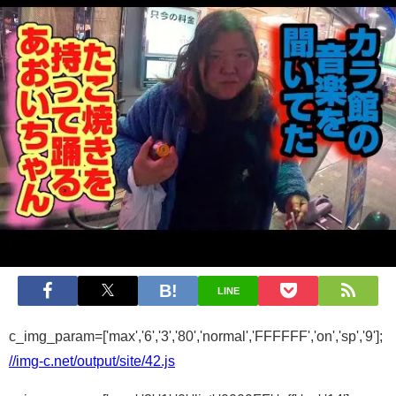
LINE
c_img_param=['max','6','3','80','normal','FFFFFF','on','sp','9'];
//img-c.net/output/site/42.js