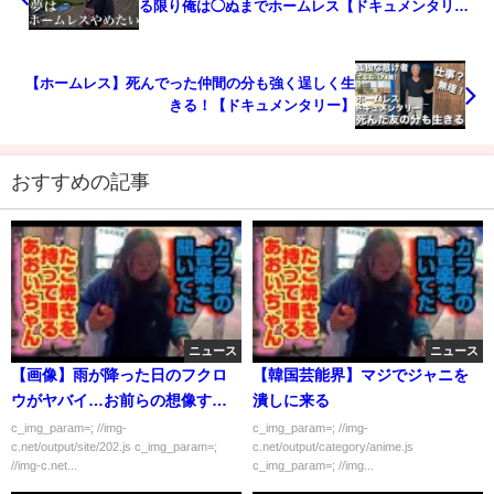
る限り俺は◯ぬまでホームレス【ドキュメンタリ
ー】
【ホームレス】死んでった仲間の分も強く逞しく生
きる！【ドキュメンタリー】
おすすめの記事
ニュース
ニュース
【画像】雨が降った日のフクロ
【韓国芸能界】マジでジャニを
ウがヤバイ…お前らの想像する
潰しに来る
10倍はヤバイ……
c_img_param=; //img-
c_img_param=; //img-
c.net/output/site/202.js c_img_param=;
c.net/output/category/anime.js
//img-c.net...
c_img_param=; //img...