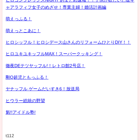
ャアラフィフ女子のめざせ！専業主婦！婚活計画編
萌えっふる！
萌えっとこあに！
ヒロシッフル！ヒロシデース山さんのリフォームひとりDIY！！
ヒロユキユキッフルMAX！スーパークッキング！
徹夜DEテツヤッフル!！レトロ館2号店！
剛Q超児ともっふる！
ヤナッフル ゲームだいすき6！放送局
ヒウラー総統の野望
魁!!アイドル塾!
t112