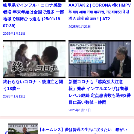
岐阜県でインフル・コロナ感染
AAJTAK 2 | CORONA और HMPV
者増 年末年始は全国で最多 一部
के बाद आया नया वायरस, नए वायरस ने ले
地域で病床ひっ迫も (25/01/18
ली 8 लोगों की जान ! | AT2
07:39)
2025年1月21日
2025年1月21日
終わらないコロナ ～後遺症と闘
新型コロナも「感染拡大注意
う18歳～
報」発表 インフルエンザは警報
レベル継続 定点患者数も過去2番
2025年1月12日
目に高い数値＝静岡
2025年1月11日
【ホームレス】夢は普通の生活に戻りたい 猫がい