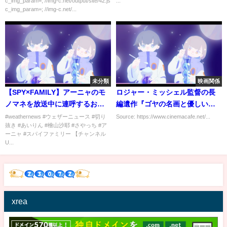
c_img_param=; //img-c.net/output/site/42.js
...
c_img_param=; //img-c.net/...
未分類
映画関係
【SPY×FAMILY】アーニャのモ
ロジャー・ミッシェル監督の長
ノマネを放送中に連呼するお天
編遺作『ゴヤの名画と優しい泥
気キャスターww【檜山沙耶】
棒』来年2月公開
#weathernews #ウェザーニュース #切り
Source: https://www.cinemacafe.net/...
抜き #あいりん #檜山沙耶 #さやっち #ア
【放送事故】
ーニャ #スパイファミリー 【チャンネル
U...
xrea