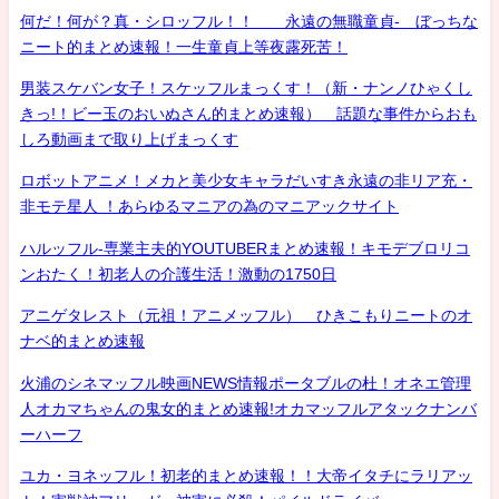
何だ！何が？真・シロッフル！！ 永遠の無職童貞- ぼっちな
ニート的まとめ速報！一生童貞上等夜露死苦！
男装スケバン女子！スケッフルまっくす！（新・ナンノひゃくし
きっ!！ビー玉のおいぬさん的まとめ速報） 話題な事件からおも
しろ動画まで取り上げまっくす
ロボットアニメ！メカと美少女キャラだいすき永遠の非リア充・
非モテ星人 ！あらゆるマニアの為のマニアックサイト
ハルッフル-専業主夫的YOUTUBERまとめ速報！キモデブロリコ
ンおたく！初老人の介護生活！激動の1750日
アニゲタレスト（元祖！アニメッフル） ひきこもりニートのオ
ナベ的まとめ速報
火浦のシネマッフル映画NEWS情報ポータブルの杜！オネエ管理
人オカマちゃんの鬼女的まとめ速報!オカマッフルアタックナンバ
ーハーフ
ユカ・ヨネッフル！初老的まとめ速報！！大帝イタチにラリアッ