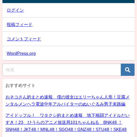
ログイン
投稿フィード
コメントフィード
WordPress.org
おすすめサイト
おネコさん的まとめ速報 僕の彼女はエリーちゃん人形！豆腐メ
ンタルメンヘラ電波中年アルバイターのぬいぐるみ男子末路編
アイドッフル！ ワタクシ的まとめ速報 地下格闘アイドルだい
すき！23 ひうらのアニメ放送局101ちゃんねる BNK48 ！
SNH48！JKT48！MNL48！SGO48！GNZ48！STU48！SKE48