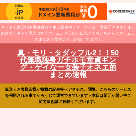
ネット乞食50代無職独身ガチホモ童貞ギング・ゲイなー女装子オネエ的まと
め速報！ネトゲ廃人は女子ホームレス三銃士伝説！あおいちゃん！ホームレ
スまなみ！愛内アイラ応援してます！
真・モリ・タダッフル2！！50
代無職独身ガチホモ童貞ギン
グ・ゲイなー女装子オネエ的
まとめ速報
孤立＜お客様皆様が掲載の記事等へアクセス、閲覧、こちらのサービス
を利用される事でかろうじて運営できています＞本日は足元が悪い中ご
足労頂き誠に有難うございます。