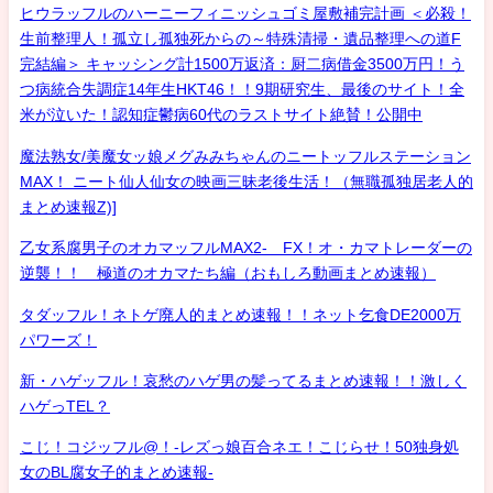
ヒウラッフルのハーニーフィニッシュゴミ屋敷補完計画 ＜必殺！
生前整理人！孤立し孤独死からの～特殊清掃・遺品整理への道F
完結編＞ キャッシング計1500万返済：厨二病借金3500万円！う
つ病統合失調症14年生HKT46！！9期研究生、最後のサイト！全
米が泣いた！認知症鬱病60代のラストサイト絶賛！公開中
魔法熟女/美魔女ッ娘メグみみちゃんのニートッフルステーション
MAX！ ニート仙人仙女の映画三昧老後生活！（無職孤独居老人的
まとめ速報Z)]
乙女系腐男子のオカマッフルMAX2- FX！オ・カマトレーダーの
逆襲！！ 極道のオカマたち編（おもしろ動画まとめ速報）
タダッフル！ネトゲ廃人的まとめ速報！！ネット乞食DE2000万
パワーズ！
新・ハゲッフル！哀愁のハゲ男の髪ってるまとめ速報！！激しく
ハゲっTEL？
こじ！コジッフル@！-レズっ娘百合ネエ！こじらせ！50独身処
女のBL腐女子的まとめ速報-