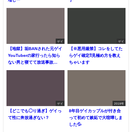
増しー
子
ゲイ
ゲイ
【地獄】垢BANされた元ゲイ
【※悪用厳禁】コレをしてた
YouTuberの家行ったら知ら
らゲイ確定⁈見極め方を教え
ない男と寝てて放送事故…
ちゃいます
ゲイ
2019年
【どこでも◯り過ぎ】ゲイっ
8年目ゲイカップルが付き合
て性に奔放過ぎない？
って初めて嫉妬で大喧嘩しま
した💦