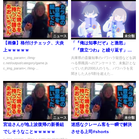
ニュース
未分類
【画像】格付けチェック、大炎
「『俺は知事だぞ』と激怒」
上ｗｗｗｗｗ
「『腹立つわ』と繰り返す」
兵庫・斎藤元彦知事の“パワハ
c_img_param=; //img-
兵庫県の斎藤知事のパワハラ疑惑などを調
c.net/output/category/game.js
べる県職員へのアンケートで、未集計とな
ラ”を見聞きした人が5割超に
c_img_param=; //img-...
っていた約2000人のうち、パワハラを見
百条委員会で調査の見通し
聞きした人が5割を超えた...
ニュース
未分類
宮迫さんが地上波復帰の新番組
迷惑なクレーム客を一瞬で解決
でしそうなことｗｗｗｗｗ
させる上司#shorts