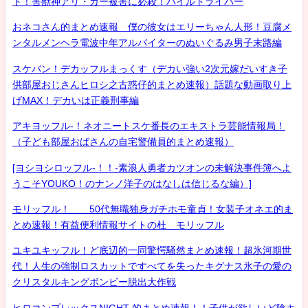
ト！害獣神アリ・ガー被害に必殺！パイルドライバー
おネコさん的まとめ速報 僕の彼女はエリーちゃん人形！豆腐メ
ンタルメンヘラ電波中年アルバイターのぬいぐるみ男子末路編
スケバン！デカッフルまっくす（デカい強い2次元嫁だいすき子
供部屋おじさんヒロシ之古惑仔的まとめ速報）話題な動画取り上
げMAX！デカいは正義刑事編
アキヨッフル-！ネオニートスケ番長のエキストラ芸能情報局！
（子ども部屋おばさんの自宅警備員的まとめ速報）
[ヨシヨシロッフル-！！-素浪人勇者カツオンの未解決事件簿へよ
うこそYOUKO！のナンノ洋子のはなしは信じるな編）]
モリッフル！ 50代無職独身ガチホモ童貞！女装子オネエ的ま
とめ速報！有益便利情報サイトの杜 モリッフル
ユキユキッフル！ど底辺的一同驚愕騒然まとめ速報！超氷河期世
代！人生の強制ロスカットですべてを失ったキグナス氷子の愛の
クリスタルキングボンビー脱出大作戦
ヒロコンプレックスNIGHT 的まとめ速報！！子供が欲しいど陰キ