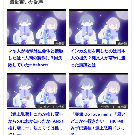
最近書いた記事
未分類
未分類
マヤ人が地球外生命体と接触
インカ文明を興したのは日本
した証 ~人間の製作に３回失
人の祖先？縄文人が南米に渡
敗していた~ #shorts
った痕跡とは
その他アイドル情報
その他アイドル情報
【運上弘菜】にわか推し変ー
「突然 Do love me!」「君と
からのにわか知ったかFANの
どこかへ行きたい」 HKT48
推し増しー、決まりては推し
みずほ選抜 / 運上弘菜ドジっ