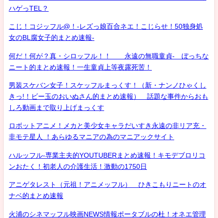
ハゲっTEL？
こじ！コジッフル@！-レズっ娘百合ネエ！こじらせ！50独身処
女のBL腐女子的まとめ速報-
何だ！何が？真・シロッフル！！ 永遠の無職童貞- ぼっちな
ニート的まとめ速報！一生童貞上等夜露死苦！
男装スケバン女子！スケッフルまっくす！（新・ナンノひゃくし
きっ!！ビー玉のおいぬさん的まとめ速報） 話題な事件からおも
しろ動画まで取り上げまっくす
ロボットアニメ！メカと美少女キャラだいすき永遠の非リア充・
非モテ星人 ！あらゆるマニアの為のマニアックサイト
ハルッフル-専業主夫的YOUTUBERまとめ速報！キモデブロリコ
ンおたく！初老人の介護生活！激動の1750日
アニゲタレスト（元祖！アニメッフル） ひきこもりニートのオ
ナベ的まとめ速報
火浦のシネマッフル映画NEWS情報ポータブルの杜！オネエ管理