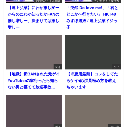
その他アイドル情報
その他アイドル情報
【運上弘菜】にわか推し変ー
「突然 Do love me!」「君と
からのにわか知ったかFANの
どこかへ行きたい」 HKT48
推し増しー、決まりては推し
みずほ選抜 / 運上弘菜ドジっ
増しー
子
ゲイ
ゲイ
【地獄】垢BANされた元ゲイ
【※悪用厳禁】コレをしてた
YouTuberの家行ったら知ら
らゲイ確定⁈見極め方を教え
ない男と寝てて放送事故…
ちゃいます
ゲイ
2019年