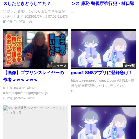
スしたときどうしてた？
ンス 廉恥 警視庁強行犯・樋口顕
1: 以下、名無しにかわりましてネギ速が
...
お送りします 2023/01/07(土) 07:03:51.478
ID:96NFktPF0 これ ...
ニュース
未分類
【画像】ゴブリンスレイヤーの
gaac2 SNSアプリに登録急げ！
作者ｗｗｗｗｗｗ
https://freespeech.gaac2.com 火曜日水曜
日な動画投稿致しやす お待ちくださ
c_img_param=; //img-
い、...
c.net/output/category/game.js
c_img_param=; //img-...