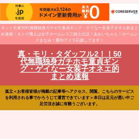
ネット乞食50代無職独身ガチホモ童貞ギング・ゲイなー女装子オネエ的まと
め速報！ネトゲ廃人は女子ホームレス三銃士伝説！あおいちゃん！ホームレ
スまなみ！愛内アイラ応援してます！
真・モリ・タダッフル2！！50
代無職独身ガチホモ童貞ギン
グ・ゲイなー女装子オネエ的
まとめ速報
孤立＜お客様皆様が掲載の記事等へアクセス、閲覧、こちらのサービス
を利用される事でかろうじて運営できています＞本日は足元が悪い中ご
足労頂き誠に有難うございます。