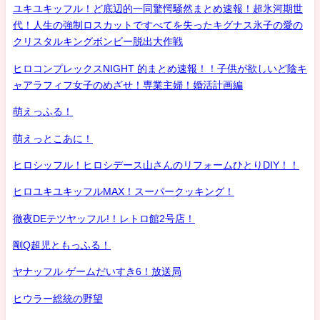
ユキユキッフル！ど底辺的一同驚愕騒然まとめ速報！超氷河期世
代！人生の強制ロスカットですべてを失ったキグナス氷子の愛の
クリスタルキングボンビー脱出大作戦
ヒロコンプレックスNIGHT 的まとめ速報！！子供が欲しいど陰キ
ャアラフィフ女子のめざせ！専業主婦！婚活計画編
萌えっふる！
萌えっとこあに！
ヒロシッフル！ヒロシデース山さんのリフォームひとりDIY！！
ヒロユキユキッフルMAX！スーパークッキング！
徹夜DEテツヤッフル!！レトロ館2号店！
剛Q超児ともっふる！
ヤナッフル ゲームだいすき6！放送局
ヒウラー総統の野望