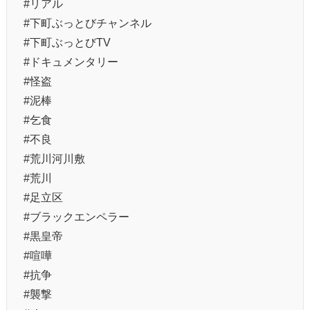
#リアル
#下町ぶっとびチャンネル
#下町ぶっとびTV
#ドキュメンタリー
#怪盗
#泥棒
#乞食
#不良
#荒川河川敷
#荒川
#足立区
#ブラックエンペラー
#黒皇帝
#喧嘩
#抗争
#襲撃