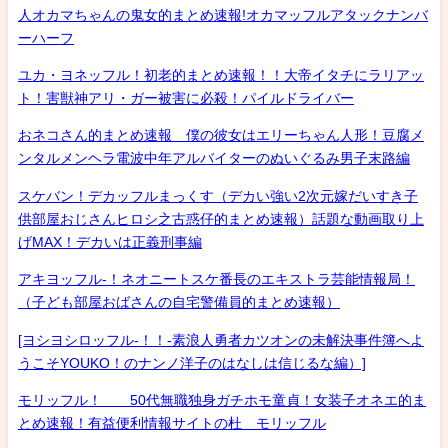
人オカマちゃんの鬼女的まとめ速報!オカマッフルアタックナンバ
ーハーフ
ユカ・ヨネッフル！初老的まとめ速報！！大帝イタチにラリアッ
ト！害獣神アリ・ガー被害に必殺！パイルドライバー
おネコさん的まとめ速報 僕の彼女はエリーちゃん人形！豆腐メ
ンタルメンヘラ電波中年アルバイターのぬいぐるみ男子末路編
スケバン！デカッフルまっくす（デカい強い2次元嫁だいすき子
供部屋おじさんヒロシ之古惑仔的まとめ速報）話題な動画取り上
げMAX！デカいは正義刑事編
アキヨッフル-！ネオニートスケ番長のエキストラ芸能情報局！
（子ども部屋おばさんの自宅警備員的まとめ速報）
[ヨシヨシロッフル-！！-素浪人勇者カツオンの未解決事件簿へよ
うこそYOUKO！のナンノ洋子のはなしは信じるな編）]
モリッフル！ 50代無職独身ガチホモ童貞！女装子オネエ的ま
とめ速報！有益便利情報サイトの杜 モリッフル