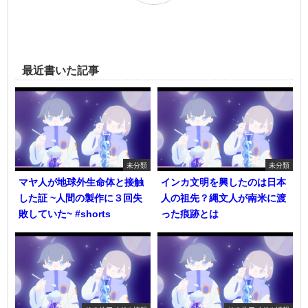
最近書いた記事
未分類
未分類
マヤ人が地球外生命体と接触
インカ文明を興したのは日本
した証 ~人間の製作に３回失
人の祖先？縄文人が南米に渡
敗していた~ #shorts
った痕跡とは