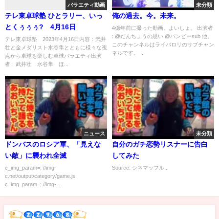
バラエティ動画
未分類
テレ東卓球塾 ひとラリー、いっ
俺の過去。今。未来。
とくぅぅぅ? 4月16日
4億年前に撮った動画。よいしょ。 出演者
: @だんちょうの思い @バンビーsub 他。
テレ東卓球塾 2023年4月16日内容：武井
このチャンネルはライバロリのサブチャン
壮と金メダリスト水谷隼とともに様々な視
ネルです。 ...
点から卓球を楽しむ卓球バラエティ出演
者：武井壮 水谷隼 ほ...
ニュース
未分類
ドンバスのロシア軍、「見えな
自分のガチ恋勢リスナーに告白
い敵」に襲われ全滅
してみた
c_img_param=; //img-
Source: シネマッフル...
c.net/output/category/game.js
c_img_param=; //img-...