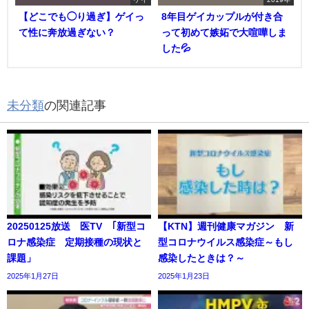
【どこでも◯り過ぎ】ゲイっ
8年目ゲイカップルが付き合
て性に奔放過ぎない？
って初めて嫉妬で大喧嘩しま
した💦
未分類
の関連記事
20250125放送 医TV ｢新型コ
【KTN】週刊健康マガジン 新
ロナ感染症 定期接種の現状と
型コロナウイルス感染症～もし
課題」
感染したときは？～
2025年1月27日
2025年1月23日