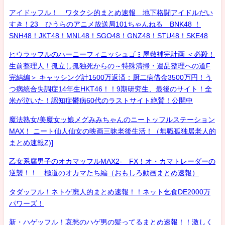
アイドッフル！ ワタクシ的まとめ速報 地下格闘アイドルだい
すき！23 ひうらのアニメ放送局101ちゃんねる BNK48 ！
SNH48！JKT48！MNL48！SGO48！GNZ48！STU48！SKE48
ヒウラッフルのハーニーフィニッシュゴミ屋敷補完計画 ＜必殺！
生前整理人！孤立し孤独死からの～特殊清掃・遺品整理への道F
完結編＞ キャッシング計1500万返済：厨二病借金3500万円！う
つ病統合失調症14年生HKT46！！9期研究生、最後のサイト！全
米が泣いた！認知症鬱病60代のラストサイト絶賛！公開中
魔法熟女/美魔女ッ娘メグみみちゃんのニートッフルステーション
MAX！ ニート仙人仙女の映画三昧老後生活！（無職孤独居老人的
まとめ速報Z)]
乙女系腐男子のオカマッフルMAX2- FX！オ・カマトレーダーの
逆襲！！ 極道のオカマたち編（おもしろ動画まとめ速報）
タダッフル！ネトゲ廃人的まとめ速報！！ネット乞食DE2000万
パワーズ！
新・ハゲッフル！哀愁のハゲ男の髪ってるまとめ速報！！激しく