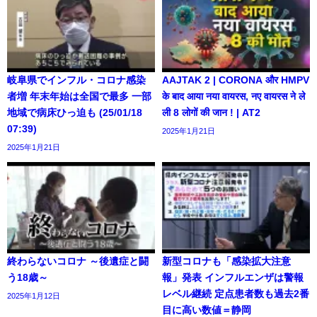
岐阜県でインフル・コロナ感染
AAJTAK 2 | CORONA और HMPV
者増 年末年始は全国で最多 一部
के बाद आया नया वायरस, नए वायरस ने ले
地域で病床ひっ迫も (25/01/18
ली 8 लोगों की जान ! | AT2
07:39)
2025年1月21日
2025年1月21日
終わらないコロナ ～後遺症と闘
新型コロナも「感染拡大注意
う18歳～
報」発表 インフルエンザは警報
レベル継続 定点患者数も過去2番
2025年1月12日
目に高い数値＝静岡