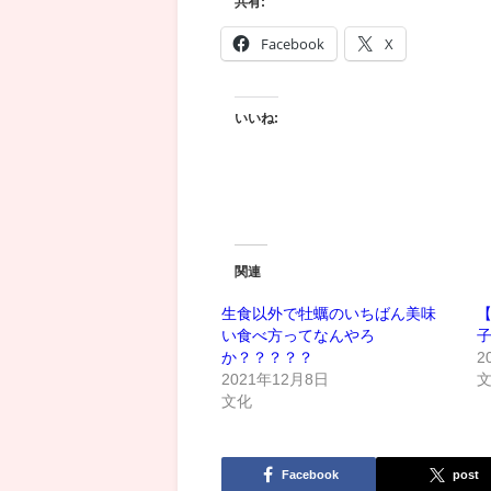
共有:
Facebook
X
いいね:
関連
生食以外で牡蠣のいちばん美味
い食べ方ってなんやろ
か？？？？？
2
2021年12月8日
文化
Facebook
post