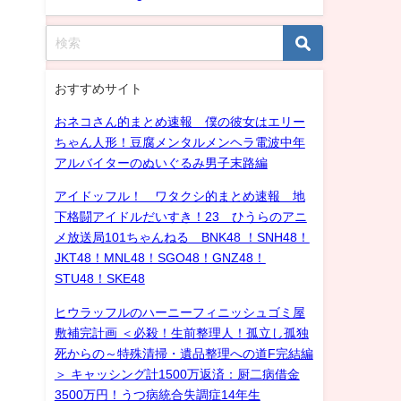
おすすめサイト
おネコさん的まとめ速報 僕の彼女はエリー
ちゃん人形！豆腐メンタルメンヘラ電波中年
アルバイターのぬいぐるみ男子末路編
アイドッフル！ ワタクシ的まとめ速報 地
下格闘アイドルだいすき！23 ひうらのアニ
メ放送局101ちゃんねる BNK48 ！SNH48！
JKT48！MNL48！SGO48！GNZ48！
STU48！SKE48
ヒウラッフルのハーニーフィニッシュゴミ屋
敷補完計画 ＜必殺！生前整理人！孤立し孤独
死からの～特殊清掃・遺品整理への道F完結編
＞ キャッシング計1500万返済：厨二病借金
3500万円！うつ病統合失調症14年生