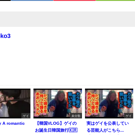
oko3
ゲイ
未分類
ゲイ
y A romantic
【韓国VLOG】ゲイの
実はゲイを公表してい
お誕生日韓国旅行🇰🇷
る芸能人がこちら...