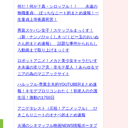
何だ！何が？真・シロッフル！！ 永遠の
無職童貞- ぼっちなニート的まとめ速報！一
生童貞上等夜露死苦！
男装スケバン女子！スケッフルまっくす！
（新・ナンノひゃくしきっ!！ビー玉のおいぬ
さん的まとめ速報） 話題な事件からおもし
ろ動画まで取り上げまっくす
ロボットアニメ！メカと美少女キャラだいす
き永遠の非リア充・非モテ星人 ！あらゆるマ
ニアの為のマニアックサイト
ハルッフル-専業主夫的YOUTUBERまとめ速
報！キモデブロリコンおたく！初老人の介護
生活！激動の1750日
アニゲタレスト（元祖！アニメッフル） ひ
きこもりニートのオナベ的まとめ速報
火浦のシネマッフル映画NEWS情報ポータブ