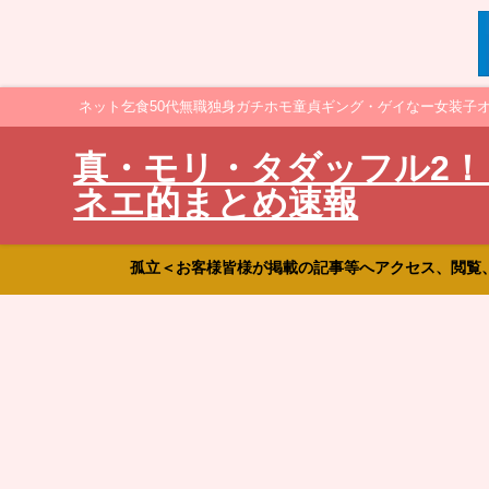
ネット乞食50代無職独身ガチホモ童貞ギング・ゲイなー女装子
真・モリ・タダッフル2！
ネエ的まとめ速報
孤立＜お客様皆様が掲載の記事等へアクセス、閲覧