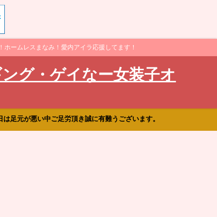
！ホームレスまなみ！愛内アイラ応援してます！
ギング・ゲイなー女装子オ
日は足元が悪い中ご足労頂き誠に有難うございます。