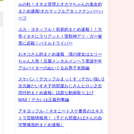
ルの杜！オネエ管理人オカマちゃんの鬼女的
まとめ速報!オカマッフルアタックナンバーハ
ーフ
ユカ・ヨネッフル！初老的まとめ速報！！大
帝イタチにラリアット！害獣神アリ・ガー被
害に必殺！パイルドライバー
おネコさん的まとめ速報 僕の彼女はエリー
ちゃん人形！豆腐メンタルメンヘラ電波中年
アルバイターのぬいぐるみ男子末路編
スケバン！デカッフルまっくす（デカい強い2
次元嫁だいすき子供部屋おじさんヒロシ之古
惑仔的まとめ速報）話題な動画取り上げ
MAX！デカいは正義刑事編
アキヨッフル-！ネオニートスケ番長のエキス
トラ芸能情報局！（子ども部屋おばさんの自
宅警備員的まとめ速報）