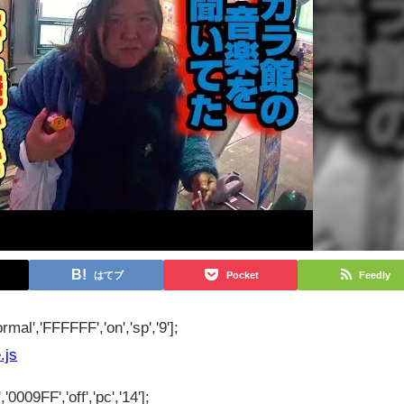
はてブ
Pocket
Feedly
rmal','FFFFFF','on','sp','9'];
.js
'0009FF','off','pc','14'];