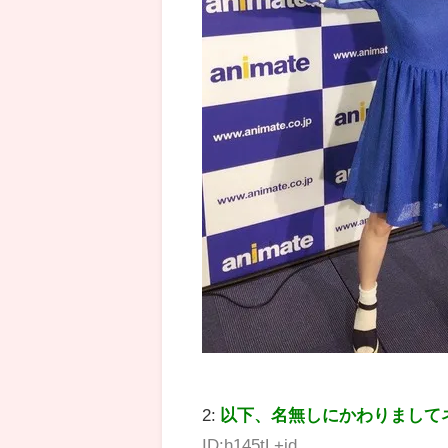
2:
以下、名無しにかわりまして
ID:h145tL+jd