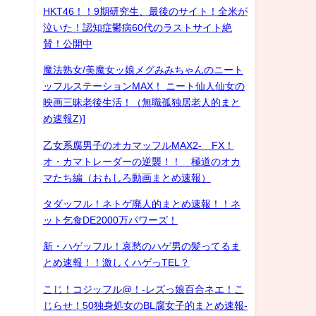
HKT46！！9期研究生、最後のサイト！全米が
泣いた！認知症鬱病60代のラストサイト絶
賛！公開中
魔法熟女/美魔女ッ娘メグみみちゃんのニート
ッフルステーションMAX！ ニート仙人仙女の
映画三昧老後生活！（無職孤独居老人的まと
め速報Z)]
乙女系腐男子のオカマッフルMAX2- FX！
オ・カマトレーダーの逆襲！！ 極道のオカ
マたち編（おもしろ動画まとめ速報）
タダッフル！ネトゲ廃人的まとめ速報！！ネ
ット乞食DE2000万パワーズ！
新・ハゲッフル！哀愁のハゲ男の髪ってるま
とめ速報！！激しくハゲっTEL？
こじ！コジッフル@！-レズっ娘百合ネエ！こ
じらせ！50独身処女のBL腐女子的まとめ速報-