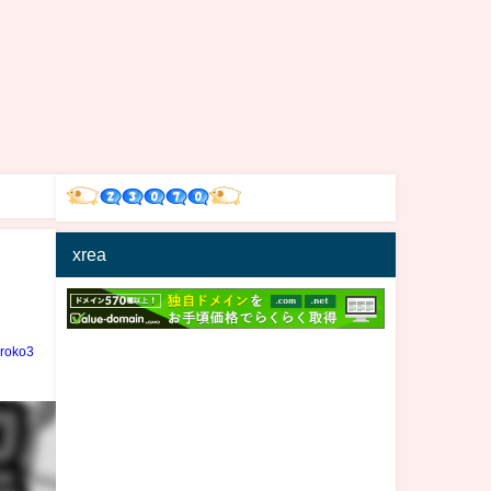
xrea
iroko3