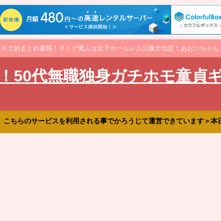
オネエ的まとめ速報！ネトゲ廃人は女子ホームレス三銃士伝説！あおいちゃん
！50代無職独身ガチホモ童貞
、こちらのサービスを利用される事でかろうじて運営できています＞本