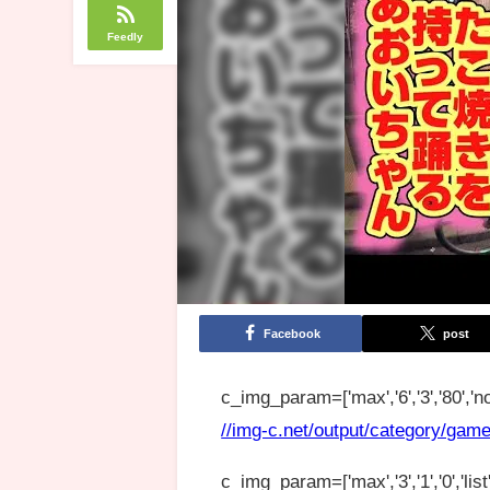
Feedly
Facebook
post
c_img_param=['max','6','3','80','no
//img-c.net/output/category/game
c_img_param=['max','3','1','0','list',