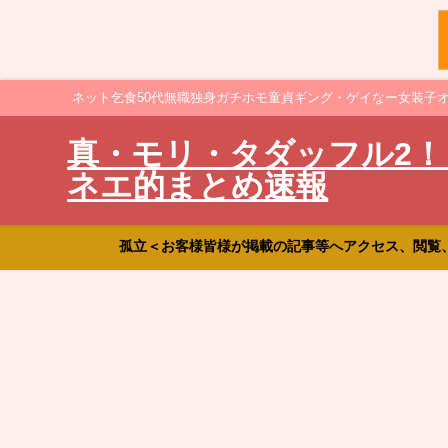
ネット乞食50代無職独身ガチホモ童貞ギング・ゲイなー女装子
真・モリ・タダッフル2！
ネエ的まとめ速報
孤立＜お客様皆様が掲載の記事等へアクセス、閲覧