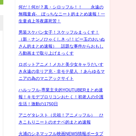
何だ！何が？真・シロッフル！！ 永遠の
無職童貞- ぼっちなニート的まとめ速報！一
生童貞上等夜露死苦！
男装スケバン女子！スケッフルまっくす！
（新・ナンノひゃくしきっ!！ビー玉のおいぬ
さん的まとめ速報） 話題な事件からおもし
ろ動画まで取り上げまっくす
ロボットアニメ！メカと美少女キャラだいす
き永遠の非リア充・非モテ星人 ！あらゆるマ
ニアの為のマニアックサイト
ハルッフル-専業主夫的YOUTUBERまとめ速
報！キモデブロリコンおたく！初老人の介護
生活！激動の1750日
アニゲタレスト（元祖！アニメッフル） ひ
きこもりニートのオナベ的まとめ速報
火浦のシネマッフル映画NEWS情報ポータブ