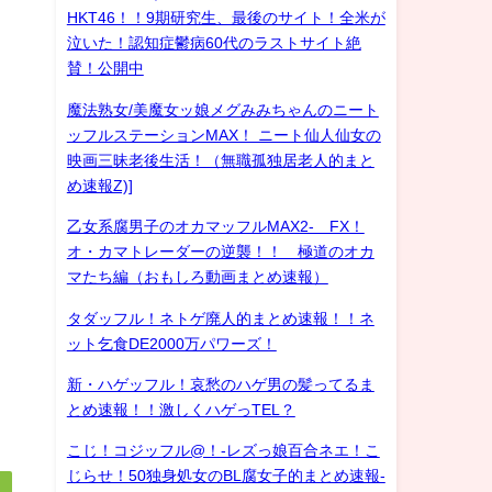
HKT46！！9期研究生、最後のサイト！全米が
泣いた！認知症鬱病60代のラストサイト絶
賛！公開中
魔法熟女/美魔女ッ娘メグみみちゃんのニート
ッフルステーションMAX！ ニート仙人仙女の
映画三昧老後生活！（無職孤独居老人的まと
め速報Z)]
乙女系腐男子のオカマッフルMAX2- FX！
オ・カマトレーダーの逆襲！！ 極道のオカ
マたち編（おもしろ動画まとめ速報）
タダッフル！ネトゲ廃人的まとめ速報！！ネ
ット乞食DE2000万パワーズ！
新・ハゲッフル！哀愁のハゲ男の髪ってるま
とめ速報！！激しくハゲっTEL？
こじ！コジッフル@！-レズっ娘百合ネエ！こ
じらせ！50独身処女のBL腐女子的まとめ速報-