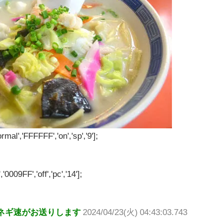
rmal','FFFFFF','on','sp','9'];
'0009FF','off','pc','14'];
ネギ速がお送りします
2024/04/23(火) 04:43:03.743