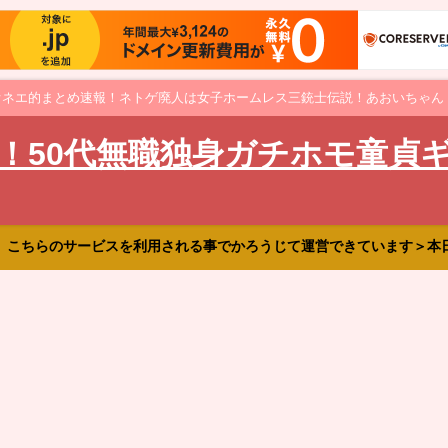
オネエ的まとめ速報！ネトゲ廃人は女子ホームレス三銃士伝説！あおいちゃん
！50代無職独身ガチホモ童貞
、こちらのサービスを利用される事でかろうじて運営できています＞本