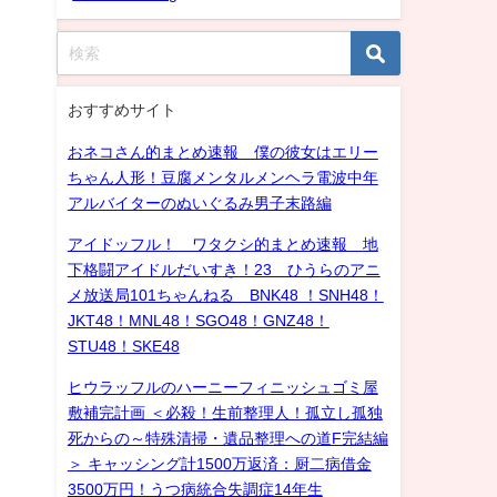
おすすめサイト
おネコさん的まとめ速報 僕の彼女はエリー
ちゃん人形！豆腐メンタルメンヘラ電波中年
アルバイターのぬいぐるみ男子末路編
アイドッフル！ ワタクシ的まとめ速報 地
下格闘アイドルだいすき！23 ひうらのアニ
メ放送局101ちゃんねる BNK48 ！SNH48！
JKT48！MNL48！SGO48！GNZ48！
STU48！SKE48
ヒウラッフルのハーニーフィニッシュゴミ屋
敷補完計画 ＜必殺！生前整理人！孤立し孤独
死からの～特殊清掃・遺品整理への道F完結編
＞ キャッシング計1500万返済：厨二病借金
3500万円！うつ病統合失調症14年生