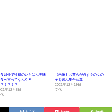
生食以外で牡蠣のいちばん美味
【画像】お前らが必ず９の女の
い食べ方ってなんやろ
子を選ぶ集合写真
か？？？？？
2021年12月19日
021年12月8日
文化
文化
はてブ
Pocket
Feedly