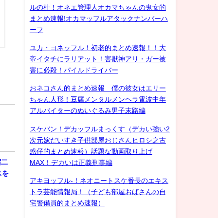
ルの杜！オネエ管理人オカマちゃんの鬼女的
まとめ速報!オカマッフルアタックナンバーハ
ーフ
ユカ・ヨネッフル！初老的まとめ速報！！大
帝イタチにラリアット！害獣神アリ・ガー被
害に必殺！パイルドライバー
おネコさん的まとめ速報 僕の彼女はエリー
ちゃん人形！豆腐メンタルメンヘラ電波中年
アルバイターのぬいぐるみ男子末路編
スケバン！デカッフルまっくす（デカい強い2
次元嫁だいすき子供部屋おじさんヒロシ之古
惑仔的まとめ速報）話題な動画取り上げ
宿二
MAX！デカいは正義刑事編
スを
アキヨッフル-！ネオニートスケ番長のエキス
トラ芸能情報局！（子ども部屋おばさんの自
宅警備員的まとめ速報）