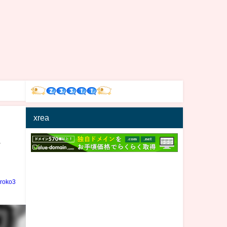
xrea
ク
iroko3