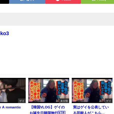
oko3
ゲイ
未分類
ゲイ
y A romantic
【韓国VLOG】ゲイの
実はゲイを公表してい
お誕生日韓国旅行🇰🇷
る芸能人がこちら...