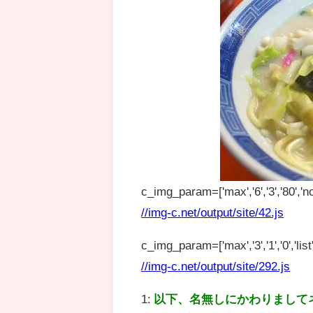
c_img_param=['max','6','3','80','no
//img-c.net/output/site/42.js
c_img_param=['max','3','1','0','list',
//img-c.net/output/site/292.js
1:
以下、名無しにかわりまして