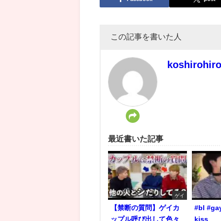
この記事を書いた人
koshirohir
最近書いた記事
ゲイ
【禁断の質問】ゲイカ
#bl #ga
ップル呼び出して色々
kiss