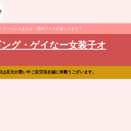
！ホームレスまなみ！愛内アイラ応援してます！
ギング・ゲイなー女装子オ
日は足元が悪い中ご足労頂き誠に有難うございます。