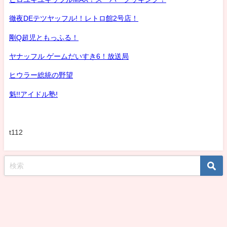
徹夜DEテツヤッフル!！レトロ館2号店！
剛Q超児ともっふる！
ヤナッフル ゲームだいすき6！放送局
ヒウラー総統の野望
魁!!アイドル塾!
t112