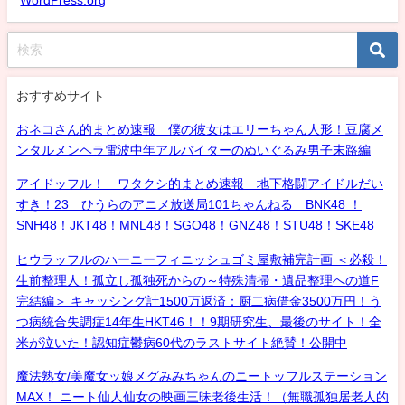
WordPress.org
おすすめサイト
おネコさん的まとめ速報 僕の彼女はエリーちゃん人形！豆腐メ
ンタルメンヘラ電波中年アルバイターのぬいぐるみ男子末路編
アイドッフル！ ワタクシ的まとめ速報 地下格闘アイドルだい
すき！23 ひうらのアニメ放送局101ちゃんねる BNK48 ！
SNH48！JKT48！MNL48！SGO48！GNZ48！STU48！SKE48
ヒウラッフルのハーニーフィニッシュゴミ屋敷補完計画 ＜必殺！
生前整理人！孤立し孤独死からの～特殊清掃・遺品整理への道F
完結編＞ キャッシング計1500万返済：厨二病借金3500万円！う
つ病統合失調症14年生HKT46！！9期研究生、最後のサイト！全
米が泣いた！認知症鬱病60代のラストサイト絶賛！公開中
魔法熟女/美魔女ッ娘メグみみちゃんのニートッフルステーション
MAX！ ニート仙人仙女の映画三昧老後生活！（無職孤独居老人的