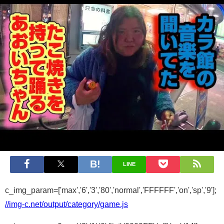
LINE
c_img_param=['max','6','3','80','normal','FFFFFF','on','sp','9'];
//img-c.net/output/category/game.js