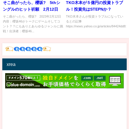
そこ曲がったら、櫻坂? 5thシ
TKO木本が５億円の投資トラブ
ングルのヒット祈願 2月12日
ル！投資先はSTEPNか？
そこ曲がったら、櫻坂? 2023年2月12日
TKO木本さんが投資トラブルになってい
内容：櫻坂46がトークにゲームそしてコ
るとの記事
ント？？にもありとあらゆるジャンルに挑
https://news.yahoo.co.jp/articles/84424dd81f7
戦！出演者：櫻坂46...
xrea