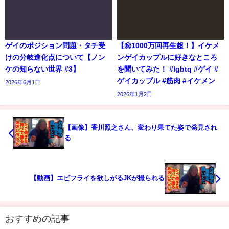
ゲイのポジション問題・タチ受
【㊗️1000万回再生超！】イケメ
けの分岐進化点について【ノン
ンゲイカップルに好きなところ
ケの知らない世界 #3】
を聞いてみた！ #lgbtq #ゲイ #
ゲイカップル #筋肉 #イケメン
2026年6月1日
2026年1月2日
【画像】香川照之さん、変わり果てた姿で発見され
る
【動画】エビフライを欲しがるJKが撮られる
おすすめの記事