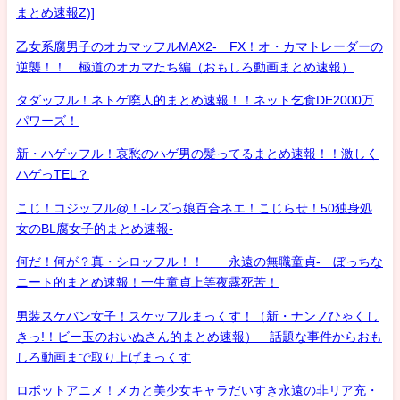
まとめ速報Z)]
乙女系腐男子のオカマッフルMAX2- FX！オ・カマトレーダーの
逆襲！！ 極道のオカマたち編（おもしろ動画まとめ速報）
タダッフル！ネトゲ廃人的まとめ速報！！ネット乞食DE2000万
パワーズ！
新・ハゲッフル！哀愁のハゲ男の髪ってるまとめ速報！！激しく
ハゲっTEL？
こじ！コジッフル@！-レズっ娘百合ネエ！こじらせ！50独身処
女のBL腐女子的まとめ速報-
何だ！何が？真・シロッフル！！ 永遠の無職童貞- ぼっちな
ニート的まとめ速報！一生童貞上等夜露死苦！
男装スケバン女子！スケッフルまっくす！（新・ナンノひゃくし
きっ!！ビー玉のおいぬさん的まとめ速報） 話題な事件からおも
しろ動画まで取り上げまっくす
ロボットアニメ！メカと美少女キャラだいすき永遠の非リア充・