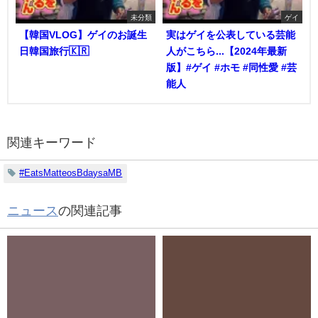
未分類
ゲイ
【韓国VLOG】ゲイのお誕生
実はゲイを公表している芸能
日韓国旅行🇰🇷
人がこちら...【2024年最新
版】#ゲイ #ホモ #同性愛 #芸
能人
関連キーワード
#EatsMatteosBdaysaMB
ニュース
の関連記事