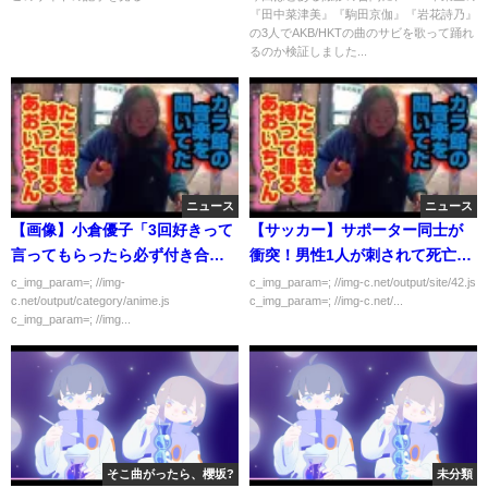
『田中菜津美』『駒田京伽』『岩花詩乃』
の3人でAKB/HKTの曲のサビを歌って踊れ
るのか検証しました...
ニュース
ニュース
【画像】小倉優子「3回好きって
【サッカー】サポーター同士が
言ってもらったら必ず付き合っ
衝突！男性1人が刺されて死亡…
てた」
c_img_param=; //img-
c_img_param=; //img-c.net/output/site/42.js
c.net/output/category/anime.js
c_img_param=; //img-c.net/...
c_img_param=; //img...
そこ曲がったら、櫻坂?
未分類