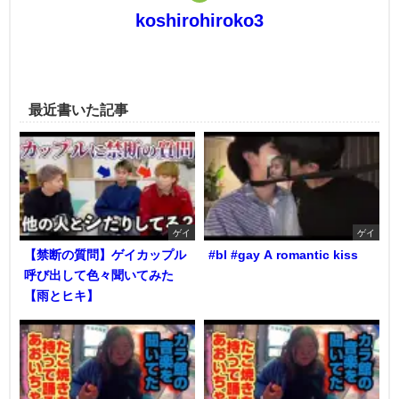
koshirohiroko3
最近書いた記事
ゲイ
ゲイ
【禁断の質問】ゲイカップル
#bl #gay A romantic kiss
呼び出して色々聞いてみた
【雨とヒキ】