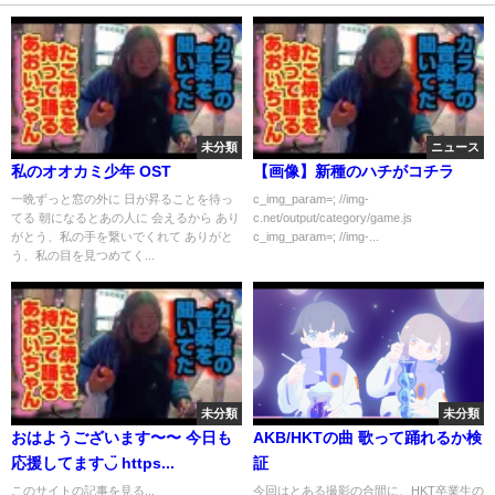
未分類
ニュース
私のオオカミ少年 OST
【画像】新種のハチがコチラ
一晩ずっと窓の外に 日が昇ることを待っ
c_img_param=; //img-
てる 朝になるとあの人に 会えるから あり
c.net/output/category/game.js
がとう、私の手を繋いでくれて ありがと
c_img_param=; //img-...
う、私の目を見つめてく...
未分類
未分類
おはようございます〜〜 今日も
AKB/HKTの曲 歌って踊れるか検
応援してます◡̈ https...
証
このサイトの記事を見る...
今回はとある撮影の合間に、HKT卒業生の