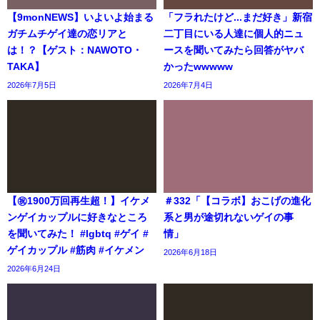
【9monNEWS】いよいよ始まる
「フラれたけど...まだ好き」新宿
ガチムチゲイ達の恋リアと
二丁目にいる人達に個人的ニュ
は！？【ゲスト：NAWOTO・
ースを聞いてみたら回答がヤバ
TAKA】
かったwwwww
2026年7月5日
2026年7月4日
【㊗️1900万回再生超！】イケメ
＃332「【コラボ】おこげの進化
ンゲイカップルに好きなところ
系と男が途切れないゲイの事
を聞いてみた！ #lgbtq #ゲイ #
情」
ゲイカップル #筋肉 #イケメン
2026年6月18日
2026年6月24日