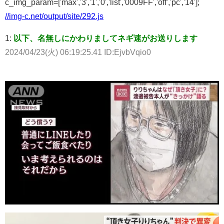
c_img_param=['max','3','1','0','list','0009FF','off','pc','14'];
//img-c.net/output/site/292.js
1:
以下、名無しにかわりましてネギ速がお送りします
2024/04/23(火) 06:19:25.41 ID:EjvbVqio0