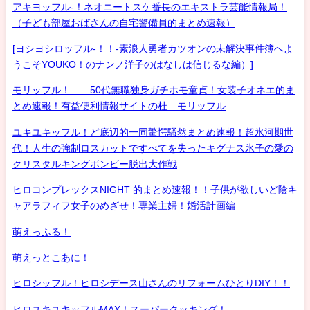
アキヨッフル-！ネオニートスケ番長のエキストラ芸能情報局！
（子ども部屋おばさんの自宅警備員的まとめ速報）
[ヨシヨシロッフル-！！-素浪人勇者カツオンの未解決事件簿へよ
うこそYOUKO！のナンノ洋子のはなしは信じるな編）]
モリッフル！ 50代無職独身ガチホモ童貞！女装子オネエ的ま
とめ速報！有益便利情報サイトの杜 モリッフル
ユキユキッフル！ど底辺的一同驚愕騒然まとめ速報！超氷河期世
代！人生の強制ロスカットですべてを失ったキグナス氷子の愛の
クリスタルキングボンビー脱出大作戦
ヒロコンプレックスNIGHT 的まとめ速報！！子供が欲しいど陰キ
ャアラフィフ女子のめざせ！専業主婦！婚活計画編
萌えっふる！
萌えっとこあに！
ヒロシッフル！ヒロシデース山さんのリフォームひとりDIY！！
ヒロユキユキッフルMAX！スーパークッキング！