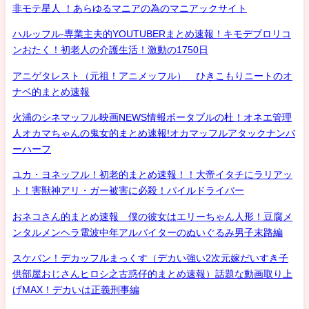
非モテ星人 ！あらゆるマニアの為のマニアックサイト
ハルッフル-専業主夫的YOUTUBERまとめ速報！キモデブロリコ
ンおたく！初老人の介護生活！激動の1750日
アニゲタレスト（元祖！アニメッフル） ひきこもりニートのオ
ナベ的まとめ速報
火浦のシネマッフル映画NEWS情報ポータブルの杜！オネエ管理
人オカマちゃんの鬼女的まとめ速報!オカマッフルアタックナンバ
ーハーフ
ユカ・ヨネッフル！初老的まとめ速報！！大帝イタチにラリアッ
ト！害獣神アリ・ガー被害に必殺！パイルドライバー
おネコさん的まとめ速報 僕の彼女はエリーちゃん人形！豆腐メ
ンタルメンヘラ電波中年アルバイターのぬいぐるみ男子末路編
スケバン！デカッフルまっくす（デカい強い2次元嫁だいすき子
供部屋おじさんヒロシ之古惑仔的まとめ速報）話題な動画取り上
げMAX！デカいは正義刑事編