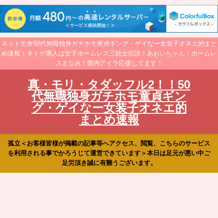
ネット乞食50代無職独身ガチホモ童貞ギング・ゲイなー女装子オネエ的まと
め速報！ネトゲ廃人は女子ホームレス三銃士伝説！あおいちゃん！ホームレ
スまなみ！愛内アイラ応援してます！
真・モリ・タダッフル2！！50
代無職独身ガチホモ童貞ギン
グ・ゲイなー女装子オネエ的
まとめ速報
孤立＜お客様皆様が掲載の記事等へアクセス、閲覧、こちらのサービス
を利用される事でかろうじて運営できています＞本日は足元が悪い中ご
足労頂き誠に有難うございます。