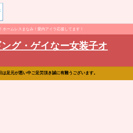
！ホームレスまなみ！愛内アイラ応援してます！
ギング・ゲイなー女装子オ
日は足元が悪い中ご足労頂き誠に有難うございます。