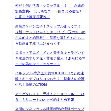
何だ！何が？真・シロッフル！！ 永遠の
無職童貞- ぼっちなニート的まとめ速報！一
生童貞上等夜露死苦！
男装スケバン女子！スケッフルまっくす！
（新・ナンノひゃくしきっ!！ビー玉のおいぬ
さん的まとめ速報） 話題な事件からおもし
ろ動画まで取り上げまっくす
ロボットアニメ！メカと美少女キャラだいす
き永遠の非リア充・非モテ星人 ！あらゆるマ
ニアの為のマニアックサイト
ハルッフル-専業主夫的YOUTUBERまとめ速
報！キモデブロリコンおたく！初老人の介護
生活！激動の1750日
アニゲタレスト（元祖！アニメッフル） ひ
きこもりニートのオナベ的まとめ速報
火浦のシネマッフル映画NEWS情報ポータブ