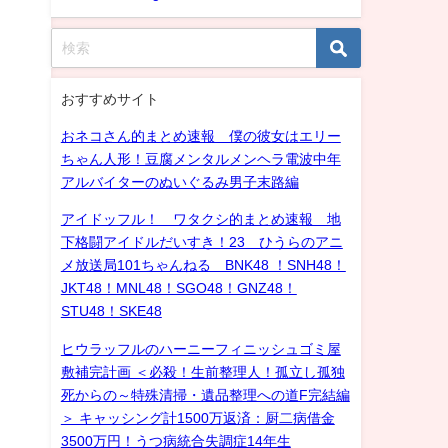
おすすめサイト
おネコさん的まとめ速報 僕の彼女はエリー
ちゃん人形！豆腐メンタルメンヘラ電波中年
アルバイターのぬいぐるみ男子末路編
アイドッフル！ ワタクシ的まとめ速報 地
下格闘アイドルだいすき！23 ひうらのアニ
メ放送局101ちゃんねる BNK48 ！SNH48！
JKT48！MNL48！SGO48！GNZ48！
STU48！SKE48
ヒウラッフルのハーニーフィニッシュゴミ屋
敷補完計画 ＜必殺！生前整理人！孤立し孤独
死からの～特殊清掃・遺品整理への道F完結編
＞ キャッシング計1500万返済：厨二病借金
3500万円！うつ病統合失調症14年生