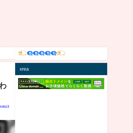
xrea
わ
iroko3