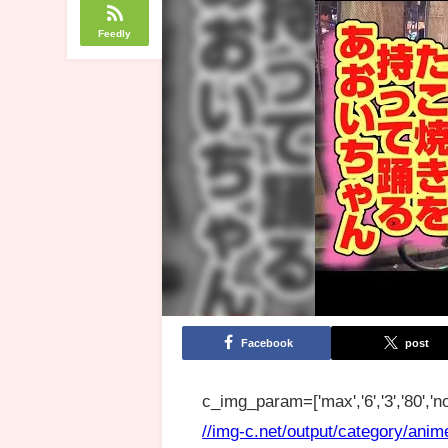
Feedly
Facebook
post
c_img_param=['max','6','3','80','no
//img-c.net/output/category/anim