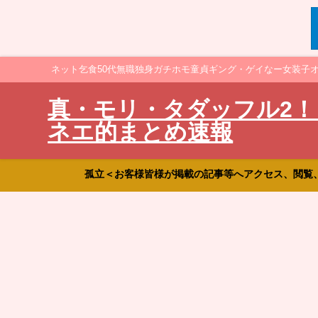
ネット乞食50代無職独身ガチホモ童貞ギング・ゲイなー女装子
真・モリ・タダッフル2！
ネエ的まとめ速報
孤立＜お客様皆様が掲載の記事等へアクセス、閲覧