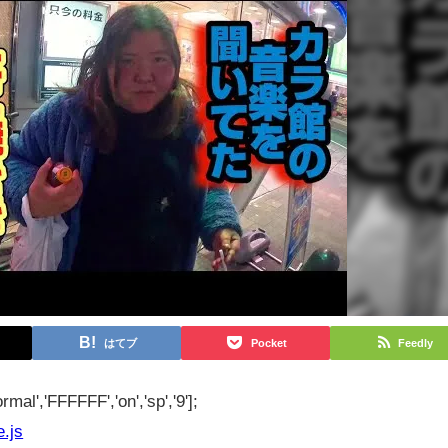
はてブ
Pocket
Feedly
rmal','FFFFFF','on','sp','9'];
e.js