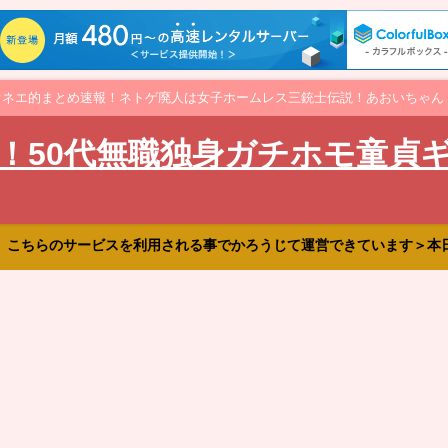
オネエ的まとめ速報！ネトゲ廃人は女子ホームレス三銃士伝説！あおいちゃん
！50代無職独身ガチホモ童貞
、こちらのサービスを利用される事でかろうじて運営できています＞本