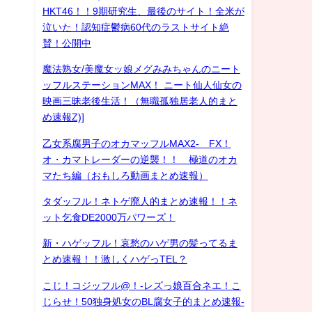
HKT46！！9期研究生、最後のサイト！全米が
泣いた！認知症鬱病60代のラストサイト絶
賛！公開中
魔法熟女/美魔女ッ娘メグみみちゃんのニート
ッフルステーションMAX！ ニート仙人仙女の
映画三昧老後生活！（無職孤独居老人的まと
め速報Z)]
乙女系腐男子のオカマッフルMAX2- FX！
オ・カマトレーダーの逆襲！！ 極道のオカ
マたち編（おもしろ動画まとめ速報）
タダッフル！ネトゲ廃人的まとめ速報！！ネ
ット乞食DE2000万パワーズ！
新・ハゲッフル！哀愁のハゲ男の髪ってるま
とめ速報！！激しくハゲっTEL？
こじ！コジッフル@！-レズっ娘百合ネエ！こ
じらせ！50独身処女のBL腐女子的まとめ速報-