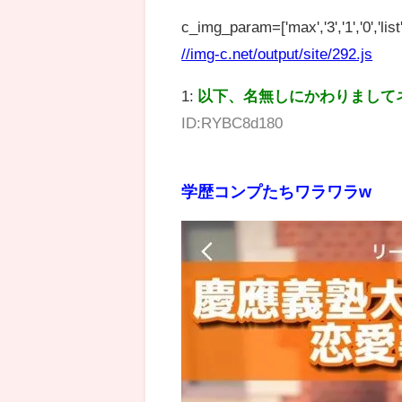
c_img_param=['max','3','1','0','list',
//img-c.net/output/site/292.js
1:
以下、名無しにかわりまして
ID:RYBC8d180
学歴コンプたちワラワラw