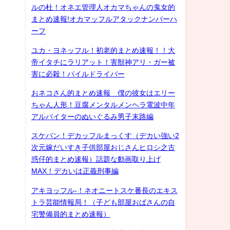
ルの杜！オネエ管理人オカマちゃんの鬼女的
まとめ速報!オカマッフルアタックナンバーハ
ーフ
ユカ・ヨネッフル！初老的まとめ速報！！大
帝イタチにラリアット！害獣神アリ・ガー被
害に必殺！パイルドライバー
おネコさん的まとめ速報 僕の彼女はエリー
ちゃん人形！豆腐メンタルメンヘラ電波中年
アルバイターのぬいぐるみ男子末路編
スケバン！デカッフルまっくす（デカい強い2
次元嫁だいすき子供部屋おじさんヒロシ之古
惑仔的まとめ速報）話題な動画取り上げ
MAX！デカいは正義刑事編
アキヨッフル-！ネオニートスケ番長のエキス
トラ芸能情報局！（子ども部屋おばさんの自
宅警備員的まとめ速報）