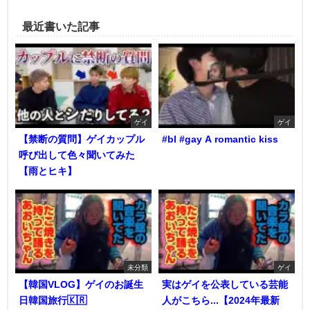
最近書いた記事
ゲイ
ゲイ
【禁断の質問】ゲイカップル
#bl #gay A romantic kiss
呼び出して色々聞いてみた
【雨とヒキ】
未分類
ゲイ
【韓国VLOG】ゲイのお誕生
実はゲイを公表している芸能
日韓国旅行🇰🇷
人がこちら...【2024年最新