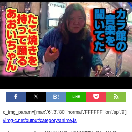
LINE
c_img_param=['max','6','3','80','normal','FFFFFF','on','sp','9'];
//img-c.net/output/category/anime.js