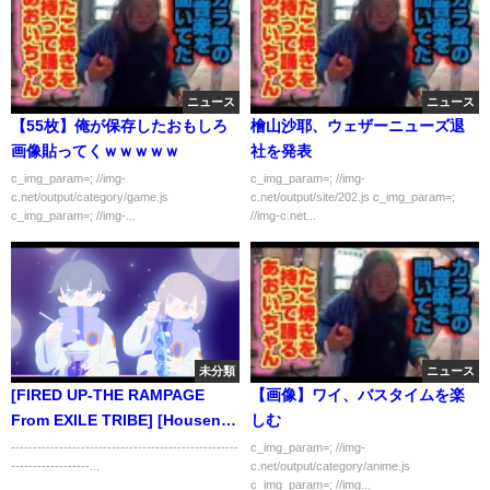
ニュース
ニュース
【55枚】俺が保存したおもしろ
檜山沙耶、ウェザーニューズ退
画像貼ってくｗｗｗｗｗ
社を発表
c_img_param=; //img-
c_img_param=; //img-
c.net/output/category/game.js
c.net/output/site/202.js c_img_param=;
c_img_param=; //img-...
//img-c.net...
未分類
ニュース
[FIRED UP-THE RAMPAGE
【画像】ワイ、バスタイムを楽
From EXILE TRIBE] [Housen X
しむ
Oya] ( 見てくれてありがとう )
----------------------------------------------------
c_img_param=; //img-
------------------...
c.net/output/category/anime.js
..!!!
c_img_param=; //img...