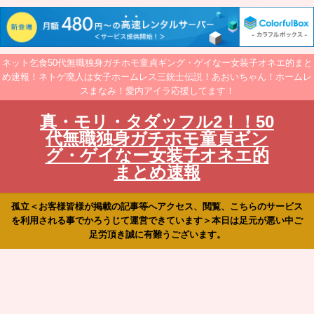
ネット乞食50代無職独身ガチホモ童貞ギング・ゲイなー女装子オネエ的まと
め速報！ネトゲ廃人は女子ホームレス三銃士伝説！あおいちゃん！ホームレ
スまなみ！愛内アイラ応援してます！
真・モリ・タダッフル2！！50
代無職独身ガチホモ童貞ギン
グ・ゲイなー女装子オネエ的
まとめ速報
孤立＜お客様皆様が掲載の記事等へアクセス、閲覧、こちらのサービス
を利用される事でかろうじて運営できています＞本日は足元が悪い中ご
足労頂き誠に有難うございます。