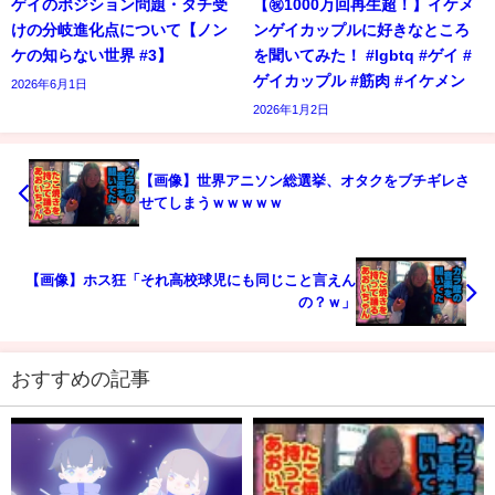
ゲイのポジション問題・タチ受
【㊗️1000万回再生超！】イケメ
けの分岐進化点について【ノン
ンゲイカップルに好きなところ
ケの知らない世界 #3】
を聞いてみた！ #lgbtq #ゲイ #
ゲイカップル #筋肉 #イケメン
2026年6月1日
2026年1月2日
【画像】世界アニソン総選挙、オタクをブチギレさ
せてしまうｗｗｗｗｗ
【画像】ホス狂「それ高校球児にも同じこと言えん
の？ｗ」
おすすめの記事