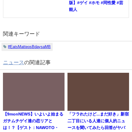
版】#ゲイ #ホモ #同性愛 #芸
能人
関連キーワード
#EatsMatteosBdaysaMB
ニュース
の関連記事
【9monNEWS】いよいよ始まる
「フラれたけど...まだ好き」新宿
ガチムチゲイ達の恋リアと
二丁目にいる人達に個人的ニュ
は！？【ゲスト：NAWOTO・
ースを聞いてみたら回答がヤバ