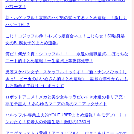
パワーズ！
新・ハゲッフル！哀愁のハゲ男の髪ってるまとめ速報！！激しく
ハゲっTEL？
こじ！コジッフル@！-レズっ娘百合ネエ！こじらせ！50独身処
女のBL腐女子的まとめ速報-
何だ！何が？真・シロッフル！！ 永遠の無職童貞- ぼっちな
ニート的まとめ速報！一生童貞上等夜露死苦！
男装スケバン女子！スケッフルまっくす！（新・ナンノひゃくし
きっ!！ビー玉のおいぬさん的まとめ速報） 話題な事件からおも
しろ動画まで取り上げまっくす
ロボットアニメ！メカと美少女キャラだいすき永遠の非リア充・
非モテ星人 ！あらゆるマニアの為のマニアックサイト
ハルッフル-専業主夫的YOUTUBERまとめ速報！キモデブロリコ
ンおたく！初老人の介護生活！激動の1750日
アニゲタレスト（元祖！アニメッフル） ひきこもりニートのオ