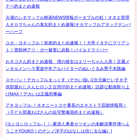
ナベ的まとめ速報
火浦のシネマッフル映画NEWS情報ポータブルの杜！オネエ管理
人オカマちゃんの鬼女的まとめ速報!オカマッフルアタックナンバ
ーハーフ
ユカ・ヨネッフル！初老的まとめ速報！！大帝イタチにラリアッ
ト！害獣神アリ・ガー被害に必殺！パイルドライバー
おネコさん的まとめ速報 僕の彼女はエリーちゃん人形！豆腐メ
ンタルメンヘラ電波中年アルバイターのぬいぐるみ男子末路編
スケバン！デカッフルまっくす（デカい強い2次元嫁だいすき子
供部屋おじさんヒロシ之古惑仔的まとめ速報）話題な動画取り上
げMAX！デカいは正義刑事編
アキヨッフル-！ネオニートスケ番長のエキストラ芸能情報局！
（子ども部屋おばさんの自宅警備員的まとめ速報）
[ヨシヨシロッフル-！！-素浪人勇者カツオンの未解決事件簿へよ
うこそYOUKO！のナンノ洋子のはなしは信じるな編）]