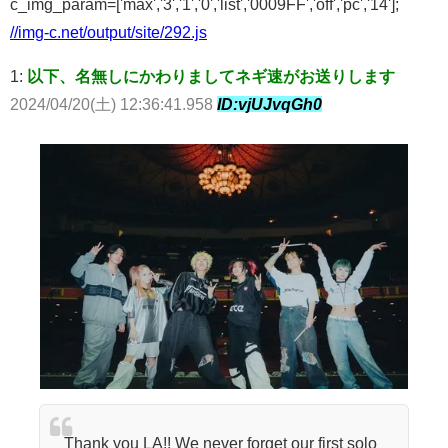
c_img_param=['max','3','1','0','list','0009FF','off','pc','14'];
//img-c.net/output/site/292.js
1:
以下、名無しにかわりましてネギ速がお送りします
2024/04/20(土) 12:36:41.958
ID:vjUJvqGh0
Thank you LA!! We never forget our first solo