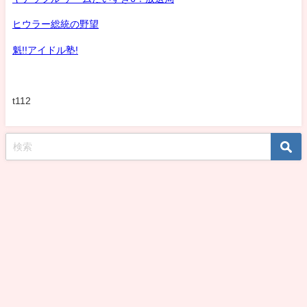
ヒウラー総統の野望
魁!!アイドル塾!
t112