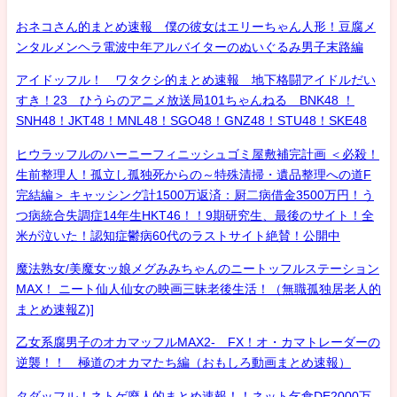
おネコさん的まとめ速報 僕の彼女はエリーちゃん人形！豆腐メ
ンタルメンヘラ電波中年アルバイターのぬいぐるみ男子末路編
アイドッフル！ ワタクシ的まとめ速報 地下格闘アイドルだい
すき！23 ひうらのアニメ放送局101ちゃんねる BNK48 ！
SNH48！JKT48！MNL48！SGO48！GNZ48！STU48！SKE48
ヒウラッフルのハーニーフィニッシュゴミ屋敷補完計画 ＜必殺！
生前整理人！孤立し孤独死からの～特殊清掃・遺品整理への道F
完結編＞ キャッシング計1500万返済：厨二病借金3500万円！う
つ病統合失調症14年生HKT46！！9期研究生、最後のサイト！全
米が泣いた！認知症鬱病60代のラストサイト絶賛！公開中
魔法熟女/美魔女ッ娘メグみみちゃんのニートッフルステーション
MAX！ ニート仙人仙女の映画三昧老後生活！（無職孤独居老人的
まとめ速報Z)]
乙女系腐男子のオカマッフルMAX2- FX！オ・カマトレーダーの
逆襲！！ 極道のオカマたち編（おもしろ動画まとめ速報）
タダッフル！ネトゲ廃人的まとめ速報！！ネット乞食DE2000万