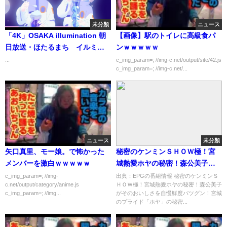
未分類
ニュース
「4K」OSAKA illumination 朝
【画像】駅のトイレに高級食パ
日放送・ほたるまち イルミネ
ンｗｗｗｗｗ
ーション 大阪
...
c_img_param=; //img-c.net/output/site/42.js
c_img_param=; //img-c.net/...
ニュース
未分類
矢口真里、モー娘。で怖かった
秘密のケンミンＳＨＯＷ極！宮
メンバーを激白ｗｗｗｗｗ
城熱愛ホヤの秘密！森公美子が
そのおいしさを自慢[字][デ]…の
c_img_param=; //img-
出典：EPGの番組情報 秘密のケンミンＳ
c.net/output/category/anime.js
ＨＯＷ極！宮城熱愛ホヤの秘密！森公美子
番組内容解析まとめ
c_img_param=; //img...
がそのおいしさを自慢鮮度バツグン！宮城
のプライド「ホヤ」の秘密...