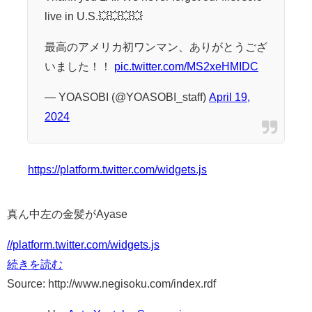
live in U.S.💥💥💥💥
最高のアメリカ初ワンマン、ありがとうござ
いました！！
pic.twitter.com/MS2xeHMIDC
— YOASOBI (@YOASOBI_staff)
April 19,
2024
https://platform.twitter.com/widgets.js
真ん中左の金髪がAyase
//platform.twitter.com/widgets.js
続きを読む
Source: http://www.negisoku.com/index.rdf