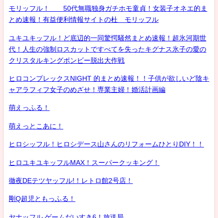
モリッフル！ 50代無職独身ガチホモ童貞！女装子オネエ的ま
とめ速報！有益便利情報サイトの杜 モリッフル
ユキユキッフル！ど底辺的一同驚愕騒然まとめ速報！超氷河期世
代！人生の強制ロスカットですべてを失ったキグナス氷子の愛の
クリスタルキングボンビー脱出大作戦
ヒロコンプレックスNIGHT 的まとめ速報！！子供が欲しいど陰キ
ャアラフィフ女子のめざせ！専業主婦！婚活計画編
萌えっふる！
萌えっとこあに！
ヒロシッフル！ヒロシデース山さんのリフォームひとりDIY！！
ヒロユキユキッフルMAX！スーパークッキング！
徹夜DEテツヤッフル!！レトロ館2号店！
剛Q超児ともっふる！
ヤナッフル ゲームだいすき6！放送局