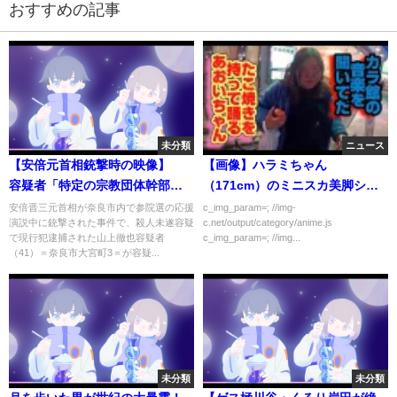
おすすめの記事
未分類
ニュース
【安倍元首相銃撃時の映像】
【画像】ハラミちゃん
容疑者「特定の宗教団体幹部を
（171cm）のミニスカ美脚ショ
狙っていた」と供述
ットｗｗｗｗｗ
安倍晋三元首相が奈良市内で参院選の応援
c_img_param=; //img-
演説中に銃撃された事件で、殺人未遂容疑
c.net/output/category/anime.js
で現行犯逮捕された山上徹也容疑者
c_img_param=; //img...
（41）＝奈良市大宮町3＝が容疑...
未分類
未分類