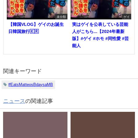
未分類
ゲイ
【韓国VLOG】ゲイのお誕生
実はゲイを公表している芸能
日韓国旅行🇰🇷
人がこちら...【2024年最新
版】#ゲイ #ホモ #同性愛 #芸
能人
関連キーワード
#EatsMatteosBdaysaMB
ニュース
の関連記事