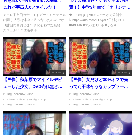
月を歩いた男が世紀の大暴露！
【ゲス極川谷・くるり岸田が絶
これが宇宙人Xファイルだ！
賛！】中学3年生で「オリジナル
300曲」の怪物”崎山蒼志”が登
アポロ宇宙飛行士 エドガー・ミッチェル
◆この続きはAbemaビデオで公開中！
に聞く 人類は本当に月へ行ったのか アポ
▷https://abe.ma/2jH9Qal #日村がゆく
場！さらに“中1で作った楽曲”に
ロ計画の目的とは？ 月の石ねつ造疑惑 ロ
#ABEMA #ゲス極 #川谷 #くるり...
スタジオ騒然…！｜〜第3回高校
ズウェルUFO墜落事件...
生フォークソングGP〜｜日村が
ゆく！#51
ニュース
ニュース
【画像】秋葉原でアイドルデビ
【画像】女だけど30%オフで売
ューした少女、DVD売れ無さ過
ってた不味そうなカップラーメ
ぎて…
ン食べる
c_img_param=; //img-
c_img_param=; //img-
c.net/output/category/game.js
c.net/output/category/game.js
c_img_param=; //img-...
c_img_param=; //img-...