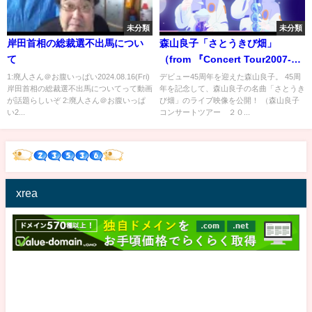
未分類
未分類
岸田首相の総裁選不出馬につい
森山良子「さとうきび畑」
て
（from 『Concert Tour2007-
2008』）
1:廃人さん＠お腹いっぱい2024.08.16(Fri)
デビュー45周年を迎えた森山良子。 45周
岸田首相の総裁選不出馬についてって動画
年を記念して、森山良子の名曲「さとうき
が話題らしいぞ 2:廃人さん＠お腹いっぱ
び畑」のライブ映像を公開！ （森山良子
い2...
コンサートツアー ２０...
xrea