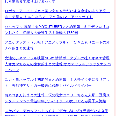
しろ動画まで取り上げまっくす
ロボットアニメ！メカと美少女キャラだいすき永遠の非リア充・
非モテ星人 ！あらゆるマニアの為のマニアックサイト
ハルッフル-専業主夫的YOUTUBERまとめ速報！キモデブロリコ
ンおたく！初老人の介護生活！激動の1750日
アニゲタレスト（元祖！アニメッフル） ひきこもりニートのオ
ナベ的まとめ速報
火浦のシネマッフル映画NEWS情報ポータブルの杜！オネエ管理
人オカマちゃんの鬼女的まとめ速報!オカマッフルアタックナンバ
ーハーフ
ユカ・ヨネッフル！初老的まとめ速報！！大帝イタチにラリアッ
ト！害獣神アリ・ガー被害に必殺！パイルドライバー
おネコさん的まとめ速報 僕の彼女はエリーちゃん人形！豆腐メ
ンタルメンヘラ電波中年アルバイターのぬいぐるみ男子末路編
スケバン！デカッフルまっくす（デカい強い2次元嫁だいすき子