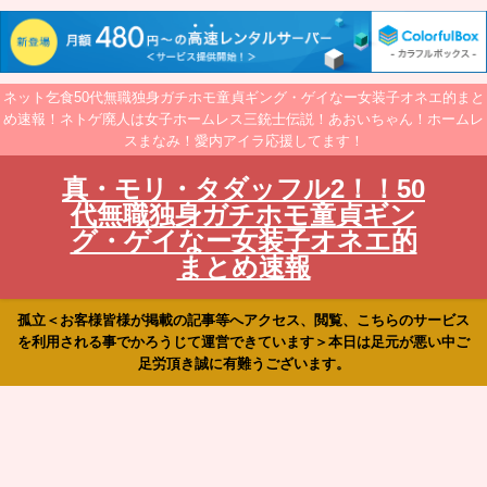
ネット乞食50代無職独身ガチホモ童貞ギング・ゲイなー女装子オネエ的まと
め速報！ネトゲ廃人は女子ホームレス三銃士伝説！あおいちゃん！ホームレ
スまなみ！愛内アイラ応援してます！
真・モリ・タダッフル2！！50
代無職独身ガチホモ童貞ギン
グ・ゲイなー女装子オネエ的
まとめ速報
孤立＜お客様皆様が掲載の記事等へアクセス、閲覧、こちらのサービス
を利用される事でかろうじて運営できています＞本日は足元が悪い中ご
足労頂き誠に有難うございます。