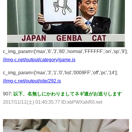
c_img_param=['max','6','3','80','normal','FFFFFF','on','sp','9'];
//img-c.net/output/category/game.js
c_img_param=['max','3','1','0','list','0009FF','off','pc','14'];
//img-c.net/output/site/292.js
907:
以下、名無しにかわりましてネギ速がお送りします
2017/11/11(土) 01:40:35.77 ID:xbPWXahR0.net