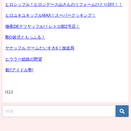
ヒロシッフル！ヒロシデース山さんのリフォームひとりDIY！！
ヒロユキユキッフルMAX！スーパークッキング！
徹夜DEテツヤッフル!！レトロ館2号店！
剛Q超児ともっふる！
ヤナッフル ゲームだいすき6！放送局
ヒウラー総統の野望
魁!!アイドル塾!
t112