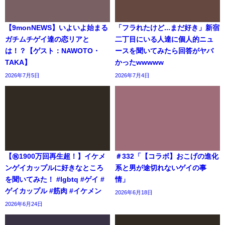
【9monNEWS】いよいよ始まる
「フラれたけど...まだ好き」新宿
ガチムチゲイ達の恋リアと
二丁目にいる人達に個人的ニュ
は！？【ゲスト：NAWOTO・
ースを聞いてみたら回答がヤバ
TAKA】
かったwwwww
2026年7月5日
2026年7月4日
【㊗️1900万回再生超！】イケメ
＃332「【コラボ】おこげの進化
ンゲイカップルに好きなところ
系と男が途切れないゲイの事
を聞いてみた！ #lgbtq #ゲイ #
情」
ゲイカップル #筋肉 #イケメン
2026年6月18日
2026年6月24日