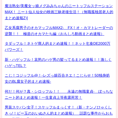
魔法熟女/美魔女ッ娘メグみみちゃんのニートッフルステーション
MAX！ ニート仙人仙女の映画三昧老後生活！（無職孤独居老人的
まとめ速報Z)]
乙女系腐男子のオカマッフルMAX2- FX！オ・カマトレーダーの
逆襲！！ 極道のオカマたち編（おもしろ動画まとめ速報）
タダッフル！ネトゲ廃人的まとめ速報！！ネット乞食DE2000万
パワーズ！
新・ハゲッフル！哀愁のハゲ男の髪ってるまとめ速報！！激しく
ハゲっTEL？
こじ！コジッフル@！-レズっ娘百合ネエ！こじらせ！50独身処
女のBL腐女子的まとめ速報-
何だ！何が？真・シロッフル！！ 永遠の無職童貞- ぼっちな
ニート的まとめ速報！一生童貞上等夜露死苦！
男装スケバン女子！スケッフルまっくす！（新・ナンノひゃくし
きっ!！ビー玉のおいぬさん的まとめ速報） 話題な事件からおも