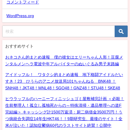
コメントフィード
WordPress.org
おすすめサイト
おネコさん的まとめ速報 僕の彼女はエリーちゃん人形！豆腐メ
ンタルメンヘラ電波中年アルバイターのぬいぐるみ男子末路編
アイドッフル！ ワタクシ的まとめ速報 地下格闘アイドルだい
すき！23 ひうらのアニメ放送局101ちゃんねる BNK48 ！
SNH48！JKT48！MNL48！SGO48！GNZ48！STU48！SKE48
ヒウラッフルのハーニーフィニッシュゴミ屋敷補完計画 ＜必殺！
生前整理人！孤立し孤独死からの～特殊清掃・遺品整理への道F
完結編＞ キャッシング計1500万返済：厨二病借金3500万円！う
つ病統合失調症14年生HKT46！！9期研究生、最後のサイト！全
米が泣いた！認知症鬱病60代のラストサイト絶賛！公開中