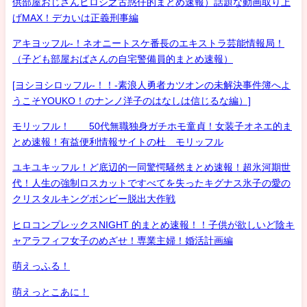
供部屋おじさんヒロシ之古惑仔的まとめ速報）話題な動画取り上
げMAX！デカいは正義刑事編
アキヨッフル-！ネオニートスケ番長のエキストラ芸能情報局！
（子ども部屋おばさんの自宅警備員的まとめ速報）
[ヨシヨシロッフル-！！-素浪人勇者カツオンの未解決事件簿へよ
うこそYOUKO！のナンノ洋子のはなしは信じるな編）]
モリッフル！ 50代無職独身ガチホモ童貞！女装子オネエ的ま
とめ速報！有益便利情報サイトの杜 モリッフル
ユキユキッフル！ど底辺的一同驚愕騒然まとめ速報！超氷河期世
代！人生の強制ロスカットですべてを失ったキグナス氷子の愛の
クリスタルキングボンビー脱出大作戦
ヒロコンプレックスNIGHT 的まとめ速報！！子供が欲しいど陰キ
ャアラフィフ女子のめざせ！専業主婦！婚活計画編
萌えっふる！
萌えっとこあに！