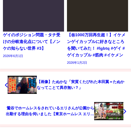
ゲイのポジション問題・タチ受
【㊗️1000万回再生超！】イケメ
けの分岐進化点について【ノン
ンゲイカップルに好きなところ
ケの知らない世界 #3】
を聞いてみた！ #lgbtq #ゲイ #
ゲイカップル #筋肉 #イケメン
2026年6月1日
2026年1月2日
【画像】たぬかな「実質くたびれた本田翼＝たぬか
なってことて異存無い？」
鶯谷でホームレスをされているエリさんが公園から
出勤する理由を伺いました【東京ホームレス エリさ
ん】