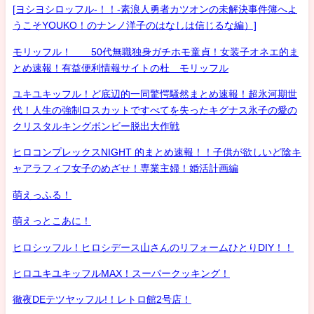
[ヨシヨシロッフル-！！-素浪人勇者カツオンの未解決事件簿へよ
うこそYOUKO！のナンノ洋子のはなしは信じるな編）]
モリッフル！ 50代無職独身ガチホモ童貞！女装子オネエ的ま
とめ速報！有益便利情報サイトの杜 モリッフル
ユキユキッフル！ど底辺的一同驚愕騒然まとめ速報！超氷河期世
代！人生の強制ロスカットですべてを失ったキグナス氷子の愛の
クリスタルキングボンビー脱出大作戦
ヒロコンプレックスNIGHT 的まとめ速報！！子供が欲しいど陰キ
ャアラフィフ女子のめざせ！専業主婦！婚活計画編
萌えっふる！
萌えっとこあに！
ヒロシッフル！ヒロシデース山さんのリフォームひとりDIY！！
ヒロユキユキッフルMAX！スーパークッキング！
徹夜DEテツヤッフル!！レトロ館2号店！