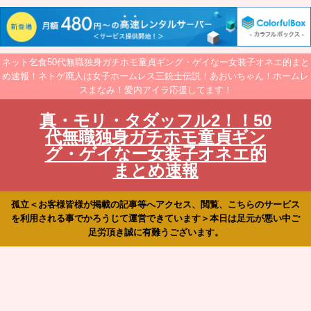
ネット乞食50代無職独身ガチホモ童貞ギング・ゲイなー女装子オネエ的まと
め速報！ネトゲ廃人は女子ホームレス三銃士伝説！あおいちゃん！ホームレ
スまなみ！愛内アイラ応援してます！
真・モリ・タダッフル2！！50
代無職独身ガチホモ童貞ギン
グ・ゲイなー女装子オネエ的
まとめ速報
孤立＜お客様皆様が掲載の記事等へアクセス、閲覧、こちらのサービス
を利用される事でかろうじて運営できています＞本日は足元が悪い中ご
足労頂き誠に有難うございます。