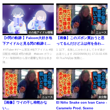
その他アイドル情報
ニュース
【#閃の軌跡 】Falcom大好き地
【画像】このズボン買おうと思
下アイドルと見る閃の軌跡ミュ
ってるんだけど上は何を合わせ
ージカル・・・ミュージカ
れば良い？
＃VTuber #ゲーム実況 #地下アイドル #朝
1: 以下、名無しにかわりましてネギ速が
活配信 #雑談 #閃の軌跡 #falcom ガラシ
お送りします 2022/09/06(火) 17:21:02.436
ル！？【毎朝6時10分から#地下
アス✨毎朝6時から皆の憂鬱な気分を吹き
ID:7LuJVqZpp 無難に...
アイドルの #朝活配信/Vtuber/銀
飛...
河颯馬】
ニュース
未分類
【画像】ワイの干し柿乾かな
El Niño Snake con Ivan Cano -
い…
Caramelo Prod. Sceno