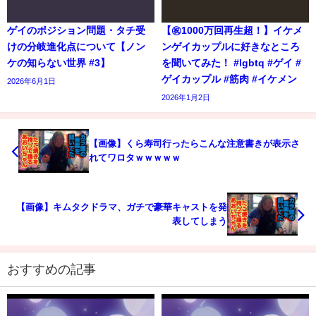
ゲイのポジション問題・タチ受
【㊗️1000万回再生超！】イケメ
けの分岐進化点について【ノン
ンゲイカップルに好きなところ
ケの知らない世界 #3】
を聞いてみた！ #lgbtq #ゲイ #
ゲイカップル #筋肉 #イケメン
2026年6月1日
2026年1月2日
【画像】くら寿司行ったらこんな注意書きが表示さ
れてワロタｗｗｗｗｗ
【画像】キムタクドラマ、ガチで豪華キャストを発
表してしまう
おすすめの記事