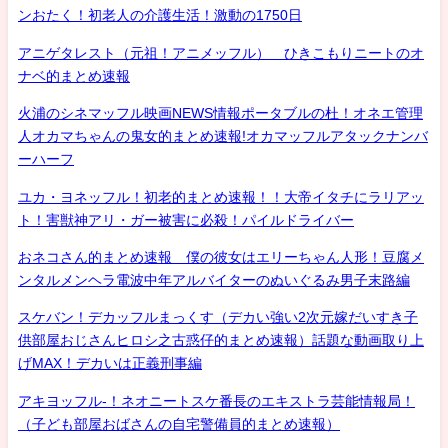
ンおたく！初老人の介護生活！激動の1750日
アニゲタレスト（元祖！アニメッフル） ひきこもりニートのオ
ナベ的まとめ速報
火浦のシネマッフル映画NEWS情報ポータブルの杜！オネエ管理
人オカマちゃんの鬼女的まとめ速報!オカマッフルアタックナンバ
ーハーフ
ユカ・ヨネッフル！初老的まとめ速報！！大帝イタチにラリアッ
ト！害獣神アリ・ガー被害に必殺！パイルドライバー
おネコさん的まとめ速報 僕の彼女はエリーちゃん人形！豆腐メ
ンタルメンヘラ電波中年アルバイターのぬいぐるみ男子末路編
スケバン！デカッフルまっくす（デカい強い2次元嫁だいすき子
供部屋おじさんヒロシ之古惑仔的まとめ速報）話題な動画取り上
げMAX！デカいは正義刑事編
アキヨッフル-！ネオニートスケ番長のエキストラ芸能情報局！
（子ども部屋おばさんの自宅警備員的まとめ速報）