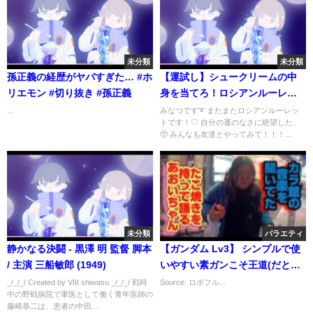
未分類
未分類
孫正義の経歴がヤバすぎた… #ホ
【運試し】シュークリームの中
リエモン #切り抜き #孫正義
身を当てろ！ロシアンルーレッ
トでまさかの顔面クリームだら
...
みなつです➰ またまたロシアンルーレッ
トです！♡ 自分の運のなさに絶望した、
け！？w
🥺 みんなも友達とやってみて！！！...
未分類
バラエティ
静かなる決闘 - 黒澤 明 監督 脚本
【ガンダム Lv3】 シンプルで使
/ 主演 三船敏郎 (1949)
いやすい素ガンこそ王道(だと思
うんだ) 【バトオペ2】
_/_/_/ Created by VIII shiwasu _/_/_/ 戦時
Source: ロボフル...
中の野戦病院で軍医として働く青年医師の
藤崎恭二は、患者の中田...