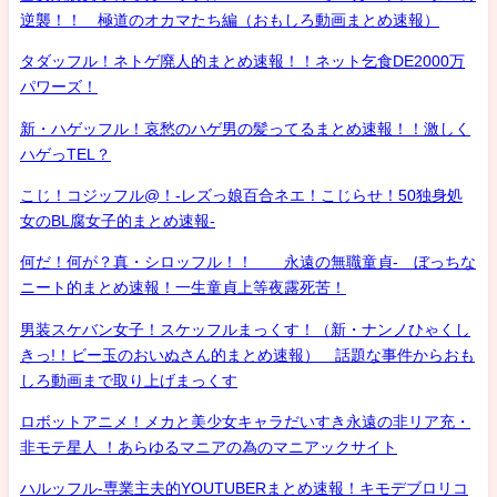
逆襲！！ 極道のオカマたち編（おもしろ動画まとめ速報）
タダッフル！ネトゲ廃人的まとめ速報！！ネット乞食DE2000万
パワーズ！
新・ハゲッフル！哀愁のハゲ男の髪ってるまとめ速報！！激しく
ハゲっTEL？
こじ！コジッフル@！-レズっ娘百合ネエ！こじらせ！50独身処
女のBL腐女子的まとめ速報-
何だ！何が？真・シロッフル！！ 永遠の無職童貞- ぼっちな
ニート的まとめ速報！一生童貞上等夜露死苦！
男装スケバン女子！スケッフルまっくす！（新・ナンノひゃくし
きっ!！ビー玉のおいぬさん的まとめ速報） 話題な事件からおも
しろ動画まで取り上げまっくす
ロボットアニメ！メカと美少女キャラだいすき永遠の非リア充・
非モテ星人 ！あらゆるマニアの為のマニアックサイト
ハルッフル-専業主夫的YOUTUBERまとめ速報！キモデブロリコ