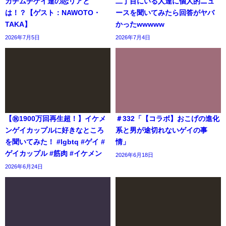
ガチムチゲイ達の恋リアと
二丁目にいる人達に個人的ニュ
は！？【ゲスト：NAWOTO・
ースを聞いてみたら回答がヤバ
TAKA】
かったwwwww
2026年7月5日
2026年7月4日
【㊗️1900万回再生超！】イケメ
＃332「【コラボ】おこげの進化
ンゲイカップルに好きなところ
系と男が途切れないゲイの事
を聞いてみた！ #lgbtq #ゲイ #
情」
ゲイカップル #筋肉 #イケメン
2026年6月18日
2026年6月24日