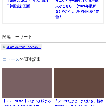
【韓国VLOG】ゲイのお誕生
実はゲイを公表している芸能
日韓国旅行🇰🇷
人がこちら...【2024年最新
版】#ゲイ #ホモ #同性愛 #芸
能人
関連キーワード
#EatsMatteosBdaysaMB
ニュース
の関連記事
【9monNEWS】いよいよ始まる
「フラれたけど...まだ好き」新宿