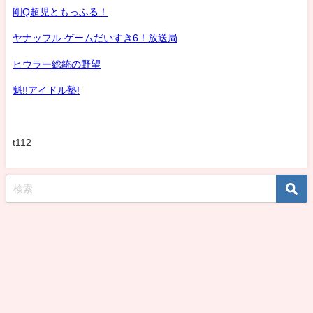
剛Q超児ともっふる！
ヤナッフル ゲームだいすき6！放送局
ヒウラー総統の野望
魁!!アイドル塾!
t112