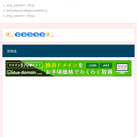
c_img_param=; //img-
...
c.net/output/category/anime.js
c_img_param=; //img...
xrea