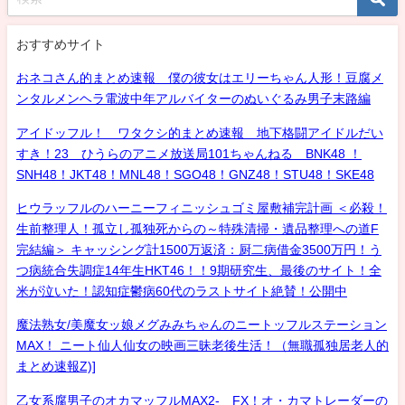
おすすめサイト
おネコさん的まとめ速報 僕の彼女はエリーちゃん人形！豆腐メ
ンタルメンヘラ電波中年アルバイターのぬいぐるみ男子末路編
アイドッフル！ ワタクシ的まとめ速報 地下格闘アイドルだい
すき！23 ひうらのアニメ放送局101ちゃんねる BNK48 ！
SNH48！JKT48！MNL48！SGO48！GNZ48！STU48！SKE48
ヒウラッフルのハーニーフィニッシュゴミ屋敷補完計画 ＜必殺！
生前整理人！孤立し孤独死からの～特殊清掃・遺品整理への道F
完結編＞ キャッシング計1500万返済：厨二病借金3500万円！う
つ病統合失調症14年生HKT46！！9期研究生、最後のサイト！全
米が泣いた！認知症鬱病60代のラストサイト絶賛！公開中
魔法熟女/美魔女ッ娘メグみみちゃんのニートッフルステーション
MAX！ ニート仙人仙女の映画三昧老後生活！（無職孤独居老人的
まとめ速報Z)]
乙女系腐男子のオカマッフルMAX2- FX！オ・カマトレーダーの