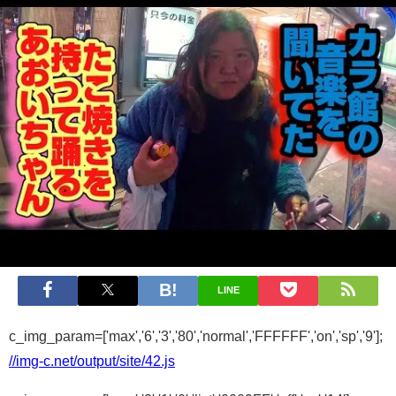
LINE
c_img_param=['max','6','3','80','normal','FFFFFF','on','sp','9'];
//img-c.net/output/site/42.js