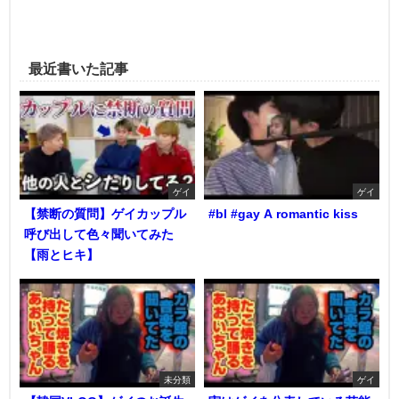
最近書いた記事
ゲイ
ゲイ
【禁断の質問】ゲイカップル
#bl #gay A romantic kiss
呼び出して色々聞いてみた
【雨とヒキ】
未分類
ゲイ