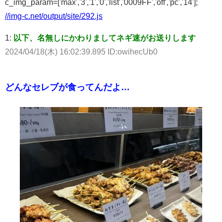
c_img_param=['max','3','1','0','list','0009FF','off','pc','14'];
//img-c.net/output/site/292.js
1:
以下、名無しにかわりましてネギ速がお送りします
2024/04/18(木) 16:02:39.895 ID:owihecUb0
どんなセレブが食ってんだよ…