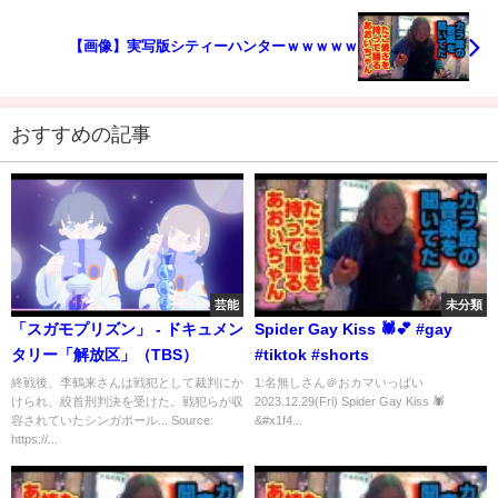
【画像】実写版シティーハンターｗｗｗｗｗ
おすすめの記事
芸能
未分類
「スガモプリズン」 - ドキュメン
Spider Gay Kiss 🕷️💕 #gay
タリー「解放区」（TBS）
#tiktok #shorts
終戦後、李鶴来さんは戦犯として裁判にか
1:名無しさん＠おカマいっぱい
けられ、絞首刑判決を受けた。戦犯らが収
2023.12.29(Fri) Spider Gay Kiss 🕷️
容されていたシンガポール... Source:
&#x1f4...
https://...