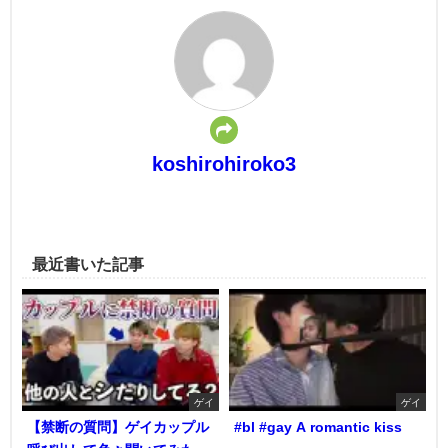
koshirohiroko3
最近書いた記事
ゲイ
ゲイ
【禁断の質問】ゲイカップル
#bl #gay A romantic kiss