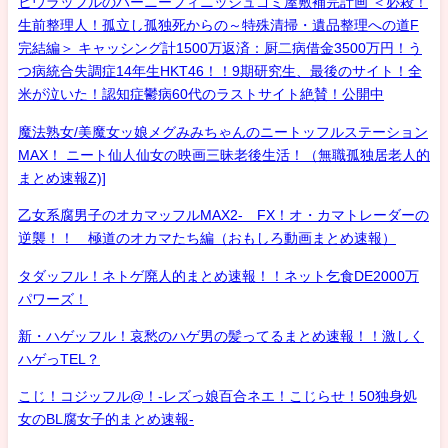
ヒウラッフルのハーニーフィニッシュゴミ屋敷補完計画 ＜必殺！
生前整理人！孤立し孤独死からの～特殊清掃・遺品整理への道F
完結編＞ キャッシング計1500万返済：厨二病借金3500万円！う
つ病統合失調症14年生HKT46！！9期研究生、最後のサイト！全
米が泣いた！認知症鬱病60代のラストサイト絶賛！公開中
魔法熟女/美魔女ッ娘メグみみちゃんのニートッフルステーション
MAX！ ニート仙人仙女の映画三昧老後生活！（無職孤独居老人的
まとめ速報Z)]
乙女系腐男子のオカマッフルMAX2- FX！オ・カマトレーダーの
逆襲！！ 極道のオカマたち編（おもしろ動画まとめ速報）
タダッフル！ネトゲ廃人的まとめ速報！！ネット乞食DE2000万
パワーズ！
新・ハゲッフル！哀愁のハゲ男の髪ってるまとめ速報！！激しく
ハゲっTEL？
こじ！コジッフル@！-レズっ娘百合ネエ！こじらせ！50独身処
女のBL腐女子的まとめ速報-