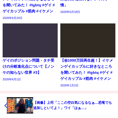
を聞いてみた！ #lgbtq #ゲイ #
情」
ゲイカップル #筋肉 #イケメン
2026年6月18日
2026年6月24日
ゲイのポジション問題・タチ受
【㊗️1000万回再生超！】イケメ
けの分岐進化点について【ノン
ンゲイカップルに好きなところ
ケの知らない世界 #3】
を聞いてみた！ #lgbtq #ゲイ #
ゲイカップル #筋肉 #イケメン
2026年6月1日
2026年1月2日
【画像】上司「ここの空白気になるなぁ…恐竜でも
追加しといてよ！」ワイ「はぁ…」