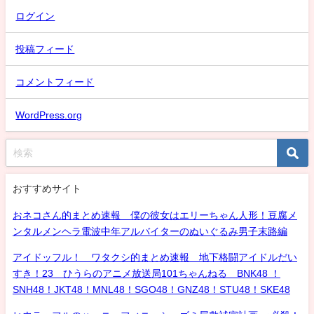
ログイン
投稿フィード
コメントフィード
WordPress.org
おすすめサイト
おネコさん的まとめ速報 僕の彼女はエリーちゃん人形！豆腐メ
ンタルメンヘラ電波中年アルバイターのぬいぐるみ男子末路編
アイドッフル！ ワタクシ的まとめ速報 地下格闘アイドルだい
すき！23 ひうらのアニメ放送局101ちゃんねる BNK48 ！
SNH48！JKT48！MNL48！SGO48！GNZ48！STU48！SKE48