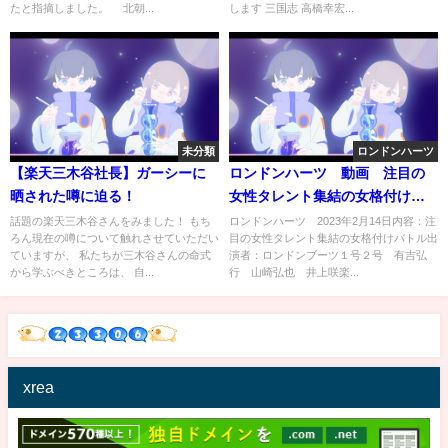
たと指摘しました。 北朝...
します 三国志 高橋幸宏...
未分類
ロンドンハーツ
【楽天三木谷社長】ガーシーに
ロンドンハーツ 動画 注目の
晒された噂に迫る！
女性タレント集結の女格付けバ
トル 2月14日
話題の楽天三木谷さんをみました！ もち
ロンドンハーツ 2023年2月14日内容：注
ろん現在の噂について触れさせていただい
目の女性タレント集結の女格付けバトル出
ていますが、 私たちが三木谷さんの命式
演者：ロンドンブーツ１号２号 有吉弘
から学ぶべきところは、 自...
行 山崎弘也 井上咲楽...
xrea