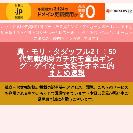
ネット乞食50代無職独身ガチホモ童貞ギング・ゲイなー女装子オネエ的まと
め速報！ネトゲ廃人は女子ホームレス三銃士伝説！あおいちゃん！ホームレ
スまなみ！愛内アイラ応援してます！
真・モリ・タダッフル2！！50
代無職独身ガチホモ童貞ギン
グ・ゲイなー女装子オネエ的
まとめ速報
孤立＜お客様皆様が掲載の記事等へアクセス、閲覧、こちらのサービス
を利用される事でかろうじて運営できています＞本日は足元が悪い中ご
足労頂き誠に有難うございます。