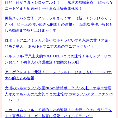
何だ！何が？真・シロッフル！！ 永遠の無職童貞- ぼっちな
ニート的まとめ速報！一生童貞上等夜露死苦！
男装スケバン女子！スケッフルまっくす！（新・ナンノひゃくし
きっ!！ビー玉のおいぬさん的まとめ速報） 話題な事件からおも
しろ動画まで取り上げまっくす
ロボットアニメ！メカと美少女キャラだいすき永遠の非リア充・
非モテ星人 ！あらゆるマニアの為のマニアックサイト
ハルッフル-専業主夫的YOUTUBERまとめ速報！キモデブロリコ
ンおたく！初老人の介護生活！激動の1750日
アニゲタレスト（元祖！アニメッフル） ひきこもりニートのオ
ナベ的まとめ速報
火浦のシネマッフル映画NEWS情報ポータブルの杜！オネエ管理
人オカマちゃんの鬼女的まとめ速報!オカマッフルアタックナンバ
ーハーフ
ユカ・ヨネッフル！初老的まとめ速報！！大帝イタチにラリアッ
ト！害獣神アリ・ガー被害に必殺！パイルドライバー