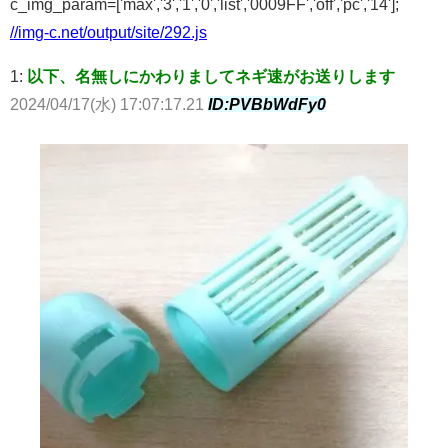
c_img_param=['max','3','1','0','list','0009FF','off','pc','14'];
//img-c.net/output/site/292.js
1:
以下、名無しにかわりましてネギ速がお送りします
2024/04/17(水) 17:07:17.21
ID:PVBbWdFy0