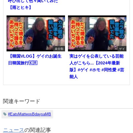
呼び出して色々聞いてみた
【雨とヒキ】
未分類
ゲイ
【韓国VLOG】ゲイのお誕生
実はゲイを公表している芸能
日韓国旅行🇰🇷
人がこちら...【2024年最新
版】#ゲイ #ホモ #同性愛 #芸
能人
関連キーワード
#EatsMatteosBdaysaMB
ニュース
の関連記事