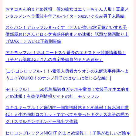
おネコさん的まとめ速報 僕の彼女はエリーちゃん人形！豆腐メ
ンタルメンヘラ電波中年アルバイターのぬいぐるみ男子末路編
スケバン！デカッフルまっくす（デカい強い2次元嫁だいすき子
供部屋おじさんヒロシ之古惑仔的まとめ速報）話題な動画取り上
げMAX！デカいは正義刑事編
アキヨッフル-！ネオニートスケ番長のエキストラ芸能情報局！
（子ども部屋おばさんの自宅警備員的まとめ速報）
[ヨシヨシロッフル-！！-素浪人勇者カツオンの未解決事件簿へよ
うこそYOUKO！のナンノ洋子のはなしは信じるな編）]
モリッフル！ 50代無職独身ガチホモ童貞！女装子オネエ的ま
とめ速報！有益便利情報サイトの杜 モリッフル
ユキユキッフル！ど底辺的一同驚愕騒然まとめ速報！超氷河期世
代！人生の強制ロスカットですべてを失ったキグナス氷子の愛の
クリスタルキングボンビー脱出大作戦
ヒロコンプレックスNIGHT 的まとめ速報！！子供が欲しいど陰キ