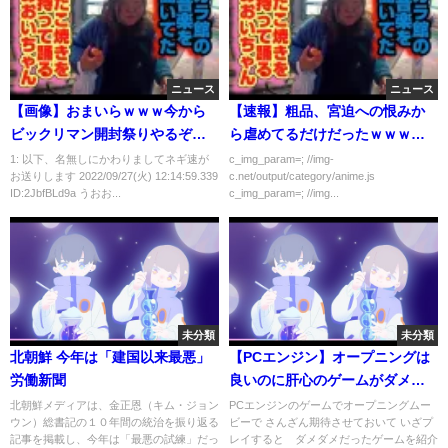
ニュース
ニュース
【画像】おまいらｗｗｗ今から
【速報】粗品、宮迫への恨みか
ビックリマン開封祭りやるぞｗ
ら虐めてるだけだったｗｗｗｗ
ｗｗｗｗ
ｗｗ
1: 以下、名無しにかわりましてネギ速が
c_img_param=; //img-
お送りします 2022/09/27(火) 12:14:59.339
c.net/output/category/anime.js
ID:2JbfBLd9a うおお...
c_img_param=; //img...
未分類
未分類
北朝鮮 今年は「建国以来最悪」
【PCエンジン】オープニングは
労働新聞
良いのに肝心のゲームがダメな
オープニング詐欺ゲーム ４選
北朝鮮メディアは、金正恩（キム・ジョン
PCエンジンのゲームでオープニングムー
ウン）総書記の１０年間の統治を振り返る
ビーで さんざん期待させておいて いざプ
記事を掲載し、今年は「最悪の試練」だっ
レイすると ダメダメだったゲームを紹介