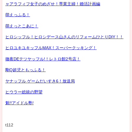
ャアラフィフ女子のめざせ！専業主婦！婚活計画編
萌えっふる！
萌えっとこあに！
ヒロシッフル！ヒロシデース山さんのリフォームひとりDIY！！
ヒロユキユキッフルMAX！スーパークッキング！
徹夜DEテツヤッフル!！レトロ館2号店！
剛Q超児ともっふる！
ヤナッフル ゲームだいすき6！放送局
ヒウラー総統の野望
魁!!アイドル塾!
t112