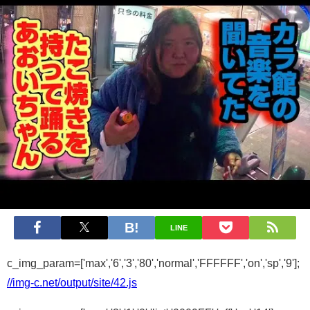
LINE
c_img_param=['max','6','3','80','normal','FFFFFF','on','sp','9'];
//img-c.net/output/site/42.js