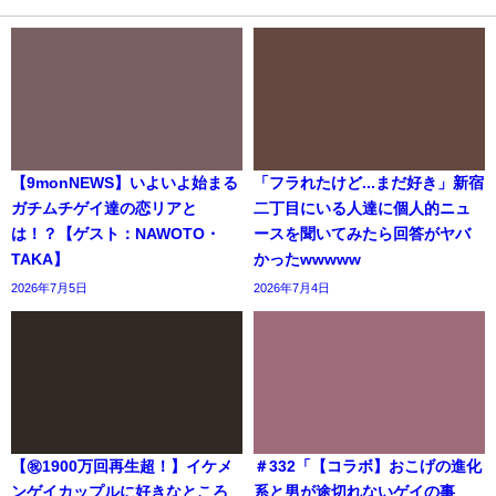
【9monNEWS】いよいよ始まる
「フラれたけど...まだ好き」新宿
ガチムチゲイ達の恋リアと
二丁目にいる人達に個人的ニュ
は！？【ゲスト：NAWOTO・
ースを聞いてみたら回答がヤバ
TAKA】
かったwwwww
2026年7月5日
2026年7月4日
【㊗️1900万回再生超！】イケメ
＃332「【コラボ】おこげの進化
ンゲイカップルに好きなところ
系と男が途切れないゲイの事