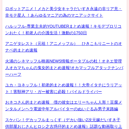
ロボットアニメ！メカと美少女キャラだいすき永遠の非リア充・
非モテ星人 ！あらゆるマニアの為のマニアックサイト
ハルッフル-専業主夫的YOUTUBERまとめ速報！キモデブロリコ
ンおたく！初老人の介護生活！激動の1750日
アニゲタレスト（元祖！アニメッフル） ひきこもりニートのオ
ナベ的まとめ速報
火浦のシネマッフル映画NEWS情報ポータブルの杜！オネエ管理
人オカマちゃんの鬼女的まとめ速報!オカマッフルアタックナンバ
ーハーフ
ユカ・ヨネッフル！初老的まとめ速報！！大帝イタチにラリアッ
ト！害獣神アリ・ガー被害に必殺！パイルドライバー
おネコさん的まとめ速報 僕の彼女はエリーちゃん人形！豆腐メ
ンタルメンヘラ電波中年アルバイターのぬいぐるみ男子末路編
スケバン！デカッフルまっくす（デカい強い2次元嫁だいすき子
供部屋おじさんヒロシ之古惑仔的まとめ速報）話題な動画取り上