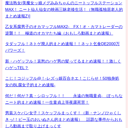
魔法熟女/美魔女ッ娘メグみみちゃんのニートッフルステーション
MAX！ ニート仙人仙女の映画三昧老後生活！（無職孤独居老人的
まとめ速報Z)]
乙女系腐男子のオカマッフルMAX2- FX！オ・カマトレーダーの
逆襲！！ 極道のオカマたち編（おもしろ動画まとめ速報）
タダッフル！ネトゲ廃人的まとめ速報！！ネット乞食DE2000万
パワーズ！
新・ハゲッフル！哀愁のハゲ男の髪ってるまとめ速報！！激しく
ハゲっTEL？
こじ！コジッフル@！-レズっ娘百合ネエ！こじらせ！50独身処
女のBL腐女子的まとめ速報-
何だ！何が？真・シロッフル！！ 永遠の無職童貞- ぼっちな
ニート的まとめ速報！一生童貞上等夜露死苦！
男装スケバン女子！スケッフルまっくす！（新・ナンノひゃくし
きっ!！ビー玉のおいぬさん的まとめ速報） 話題な事件からおも
しろ動画まで取り上げまっくす