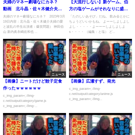
夫婦のマネー劇場なにカネ？
【大流行しない】新ゲーム、伯
動画 北斗晶・佐々木健介夫婦
方の塩ゲームがそれなりに盛り
の愛と波乱の半生 3月19日
上がって楽しい！！！！！
夫婦のマネー劇場なにカネ？ 2023年3月
「たのしいあそび」だね。 飲み会とかに
19日内容：北斗晶・佐々木健介夫婦の愛
ちょうどいいかもね。 よーーしよしよし
と波乱の半生出演者：爆笑問題） 神田伯
よし・・・・・よーーーしよしよしよ
山 新内眞衣嶋佐和也 ...
s・・・・ （編集：と塩） ど...
ニュース
ニュース
【画像】ニートだけど餃子定食
【画像】広瀬すず、発光
作ったｗｗｗｗｗｗ
c_img_param=; //img-
c.net/output/category/anime.js
c_img_param=; //img-
c_img_param=; //img...
c.net/output/category/game.js
c_img_param=; //img-...