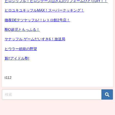
ヒロシッフル！ヒロシデース山さんのリフォームひとりDIY！！
ヒロユキユキッフルMAX！スーパークッキング！
徹夜DEテツヤッフル!！レトロ館2号店！
剛Q超児ともっふる！
ヤナッフル ゲームだいすき6！放送局
ヒウラー総統の野望
魁!!アイドル塾!
t112