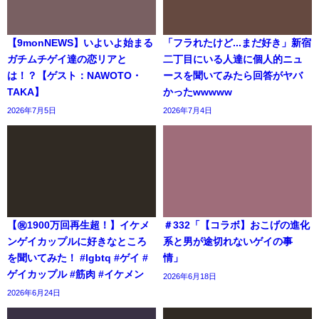
【9monNEWS】いよいよ始まる
「フラれたけど...まだ好き」新宿
ガチムチゲイ達の恋リアと
二丁目にいる人達に個人的ニュ
は！？【ゲスト：NAWOTO・
ースを聞いてみたら回答がヤバ
TAKA】
かったwwwww
2026年7月5日
2026年7月4日
【㊗️1900万回再生超！】イケメ
＃332「【コラボ】おこげの進化
ンゲイカップルに好きなところ
系と男が途切れないゲイの事
を聞いてみた！ #lgbtq #ゲイ #
情」
ゲイカップル #筋肉 #イケメン
2026年6月18日
2026年6月24日