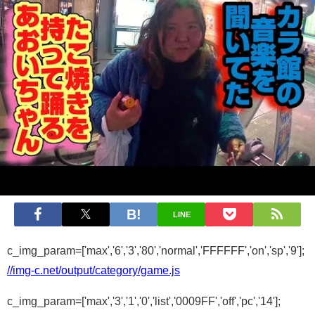
LINE
c_img_param=['max','6','3','80','normal','FFFFFF','on','sp','9'];
//img-c.net/output/category/game.js
c_img_param=['max','3','1','0','list','0009FF','off','pc','14'];