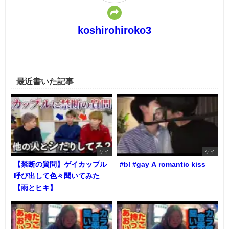
koshirohiroko3
最近書いた記事
ゲイ
ゲイ
【禁断の質問】ゲイカップル
#bl #gay A romantic kiss
呼び出して色々聞いてみた
【雨とヒキ】