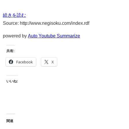
続きを読む
Source: http://www.negisoku.com/index.rdf
powered by
Auto Youtube Summarize
共有:
Facebook
X
いいね:
関連