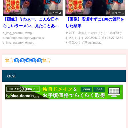
ニュース
ニュース
【画像】うわぁー、こんな日本
【画像】広瀬すずに100の質問を
らしいラーメン、見たことある
した結果
か？
c_img_param=; //img-
1: 以下、名無しにかわりましてネギ速が
c.net/output/category/game.js
お送りします 2022/01/11(火) 17:27:42.84
c_img_param=; //img-...
やる気なくて草 //s.imgur...
xrea