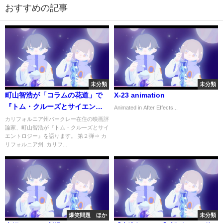
おすすめの記事
未分類
未分類
町山智浩が「コラムの花道」で
X-23 animation
『トム・クルーズとサイエント
Animated in After Effects...
ロジー』を語る
カリフォルニア州バークレー在住の映画評
論家、町山智浩が『トム・クルーズとサイ
エントロジー』を語ります。 第２弾⇒ カ
リフォルニア州. カリフ...
爆笑問題 ほか
未分類