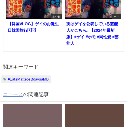
未分類
ゲイ
【韓国VLOG】ゲイのお誕生
実はゲイを公表している芸能
日韓国旅行🇰🇷
人がこちら...【2024年最新
版】#ゲイ #ホモ #同性愛 #芸
能人
関連キーワード
#EatsMatteosBdaysaMB
ニュース
の関連記事