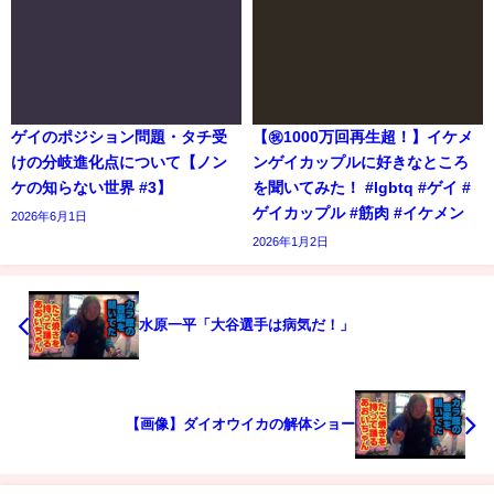
ゲイのポジション問題・タチ受
【㊗️1000万回再生超！】イケメ
けの分岐進化点について【ノン
ンゲイカップルに好きなところ
ケの知らない世界 #3】
を聞いてみた！ #lgbtq #ゲイ #
ゲイカップル #筋肉 #イケメン
2026年6月1日
2026年1月2日
水原一平「大谷選手は病気だ！」
【画像】ダイオウイカの解体ショー