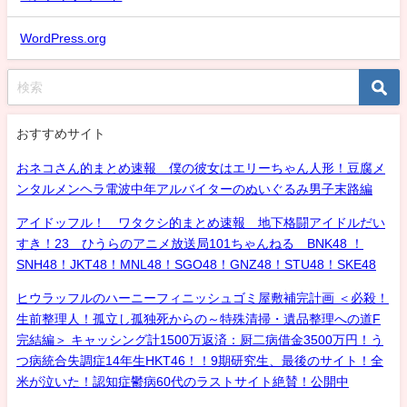
WordPress.org
おすすめサイト
おネコさん的まとめ速報 僕の彼女はエリーちゃん人形！豆腐メ
ンタルメンヘラ電波中年アルバイターのぬいぐるみ男子末路編
アイドッフル！ ワタクシ的まとめ速報 地下格闘アイドルだい
すき！23 ひうらのアニメ放送局101ちゃんねる BNK48 ！
SNH48！JKT48！MNL48！SGO48！GNZ48！STU48！SKE48
ヒウラッフルのハーニーフィニッシュゴミ屋敷補完計画 ＜必殺！
生前整理人！孤立し孤独死からの～特殊清掃・遺品整理への道F
完結編＞ キャッシング計1500万返済：厨二病借金3500万円！う
つ病統合失調症14年生HKT46！！9期研究生、最後のサイト！全
米が泣いた！認知症鬱病60代のラストサイト絶賛！公開中