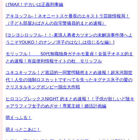
げMAX！デカいは正義刑事編
アキヨッフル-！ネオニートスケ番長のエキストラ芸能情報局！
（子ども部屋おばさんの自宅警備員的まとめ速報）
[ヨシヨシロッフル-！！-素浪人勇者カツオンの未解決事件簿へよ
うこそYOUKO！のナンノ洋子のはなしは信じるな編）]
モリッフル！ 50代無職独身ガチホモ童貞！女装子オネエ的ま
とめ速報！有益便利情報サイトの杜 モリッフル
ユキユキッフル！ど底辺的一同驚愕騒然まとめ速報！超氷河期世
代！人生の強制ロスカットですべてを失ったキグナス氷子の愛の
クリスタルキングボンビー脱出大作戦
ヒロコンプレックスNIGHT 的まとめ速報！！子供が欲しいど陰キ
ャアラフィフ女子のめざせ！専業主婦！婚活計画編
萌えっふる！
萌えっとこあに！