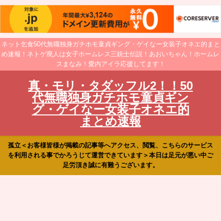
ネット乞食50代無職独身ガチホモ童貞ギング・ゲイなー女装子オネエ的まと
め速報！ネトゲ廃人は女子ホームレス三銃士伝説！あおいちゃん！ホームレ
スまなみ！愛内アイラ応援してます！
真・モリ・タダッフル2！！50
代無職独身ガチホモ童貞ギン
グ・ゲイなー女装子オネエ的
まとめ速報
孤立＜お客様皆様が掲載の記事等へアクセス、閲覧、こちらのサービス
を利用される事でかろうじて運営できています＞本日は足元が悪い中ご
足労頂き誠に有難うございます。