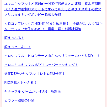
ユキユキッフル！ど底辺的一同驚愕騒然まとめ速報！超氷河期世
代！人生の強制ロスカットですべてを失ったキグナス氷子の愛の
クリスタルキングボンビー脱出大作戦
ヒロコンプレックスNIGHT 的まとめ速報！！子供が欲しいど陰キ
ャアラフィフ女子のめざせ！専業主婦！婚活計画編
萌えっふる！
萌えっとこあに！
ヒロシッフル！ヒロシデース山さんのリフォームひとりDIY！！
ヒロユキユキッフルMAX！スーパークッキング！
徹夜DEテツヤッフル!！レトロ館2号店！
剛Q超児ともっふる！
ヤナッフル ゲームだいすき6！放送局
ヒウラー総統の野望