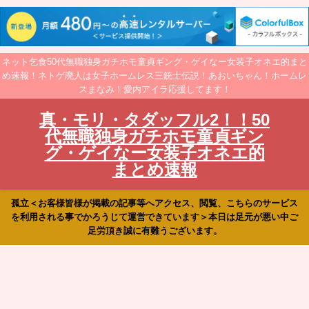
ネット乞食50代無職独身ガチホモ童貞ギング・ゲイなー女装子オネエ的まと
め速報！ネトゲ廃人は女子ホームレス三銃士伝説！あおいちゃん！ホームレ
スまなみ！愛内アイラ応援してます！
真・モリ・タダッフル2！！50
代無職独身ガチホモ童貞ギン
グ・ゲイなー女装子オネエ的
まとめ速報
孤立＜お客様皆様が掲載の記事等へアクセス、閲覧、こちらのサービス
を利用される事でかろうじて運営できています＞本日は足元が悪い中ご
足労頂き誠に有難うございます。