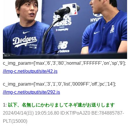
c_img_param=['max','6','3','80','normal','FFFFFF','on','sp','9'];
//img-c.net/output/site/42.js
c_img_param=['max','3','1','0','list','0009FF','off','pc','14'];
//img-c.net/output/site/292.js
1:
以下、名無しにかわりましてネギ速がお送りします
2024/04/14(日) 19:05:16.80 ID:KTfPoAJZ0 BE:784885787-
PLT(15000)