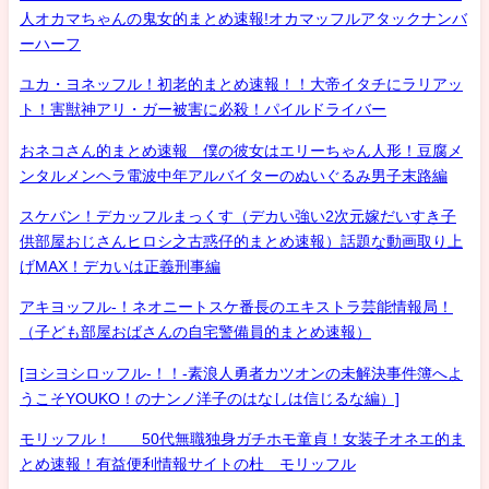
人オカマちゃんの鬼女的まとめ速報!オカマッフルアタックナンバ
ーハーフ
ユカ・ヨネッフル！初老的まとめ速報！！大帝イタチにラリアッ
ト！害獣神アリ・ガー被害に必殺！パイルドライバー
おネコさん的まとめ速報 僕の彼女はエリーちゃん人形！豆腐メ
ンタルメンヘラ電波中年アルバイターのぬいぐるみ男子末路編
スケバン！デカッフルまっくす（デカい強い2次元嫁だいすき子
供部屋おじさんヒロシ之古惑仔的まとめ速報）話題な動画取り上
げMAX！デカいは正義刑事編
アキヨッフル-！ネオニートスケ番長のエキストラ芸能情報局！
（子ども部屋おばさんの自宅警備員的まとめ速報）
[ヨシヨシロッフル-！！-素浪人勇者カツオンの未解決事件簿へよ
うこそYOUKO！のナンノ洋子のはなしは信じるな編）]
モリッフル！ 50代無職独身ガチホモ童貞！女装子オネエ的ま
とめ速報！有益便利情報サイトの杜 モリッフル