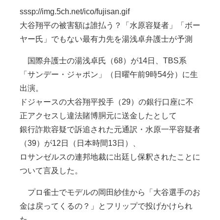
sssp://img.5ch.net/ico/fujisan.gif
大谷翔平の被害額は誰払う？「水原容疑者」「ボー
ヤー氏」でもない最有力先を湯浅卓弁護士が予測
国際弁護士の湯浅卓氏（68）が14日、TBS系
「サンデー・ジャポン」（日曜午前9時54分）に生
出演。
ドジャースの大谷翔平投手（29）の銀行口座に不
正アクセスし違法賭博胴元に送金したとして
銀行詐欺容疑で訴追された元通訳・水原一平容疑者
（39）が12日（日本時間13日）、
ロサンゼルスの連邦地裁に出廷し保釈されたことに
ついて言及した。
プロ雀士でモデルの岡田紗佳から「大谷選手のお
金は戻ってくるの？」とフリップで投げかけられ
た。