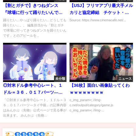
【割とガチで】きつねダンス
【USJ】フリマアプリ最大手メル
『球場に行って踊りたいんです
カリと協定締結 チケット・グ
けど…』
ッズの高額転売対策を強化
踊りたい…やっぱり踊りたい…どうしても
Source: https://www.cinemacafe.net/...
踊りたい…。。 編集担当から「割とガチ
で球場に行ってきつねダンスを踊りたいん
です」とのアピールを...
未分類
ニュース
◎対米ドル参考中心レート、１
【36枚】面白い画像貼ってくわ
ドル＝３６．０１７バーツ―タ
ｗｗｗｗｗｗｗｗ
イ中銀
「◎対米ドル参考中心レート、１ドル＝３
c_img_param=; //img-
６．０１７バーツ―タイ中銀」の記事内容
c.net/output/category/game.js
はみんかぶ（先物）公式ページで見る事が
c_img_param=; //img-...
出来ます。 みんかぶ（先物...