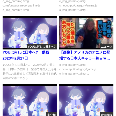
c_img_param=; //img-
c_img_param=; //img-
c.net/output/category/anime.js
c.net/output/category/anime.js
c_img_param=; //img...
c_img_param=; //img...
YOUは何しに日本へ?
ニュース
YOUは何しに日本へ? 動画
【画像】アメリカのアニメに登
2023年2月27日
場する日本人キャラ一覧ｗｗｗ
ｗｗ
YOUは何しに日本へ? 2023年2月27日内
c_img_param=; //img-
容：日本への玄関口、空港で外国人たちを
c.net/output/category/game.js
勝手にお出迎えして直撃取材を敢行！前代
c_img_param=; //img-...
未聞の空港アポなし...
未分類
映画関係