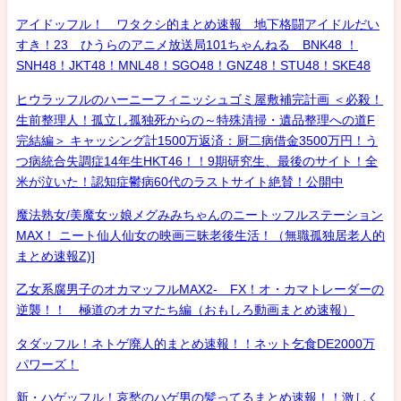
アイドッフル！ ワタクシ的まとめ速報 地下格闘アイドルだい
すき！23 ひうらのアニメ放送局101ちゃんねる BNK48 ！
SNH48！JKT48！MNL48！SGO48！GNZ48！STU48！SKE48
ヒウラッフルのハーニーフィニッシュゴミ屋敷補完計画 ＜必殺！
生前整理人！孤立し孤独死からの～特殊清掃・遺品整理への道F
完結編＞ キャッシング計1500万返済：厨二病借金3500万円！う
つ病統合失調症14年生HKT46！！9期研究生、最後のサイト！全
米が泣いた！認知症鬱病60代のラストサイト絶賛！公開中
魔法熟女/美魔女ッ娘メグみみちゃんのニートッフルステーション
MAX！ ニート仙人仙女の映画三昧老後生活！（無職孤独居老人的
まとめ速報Z)]
乙女系腐男子のオカマッフルMAX2- FX！オ・カマトレーダーの
逆襲！！ 極道のオカマたち編（おもしろ動画まとめ速報）
タダッフル！ネトゲ廃人的まとめ速報！！ネット乞食DE2000万
パワーズ！
新・ハゲッフル！哀愁のハゲ男の髪ってるまとめ速報！！激しく