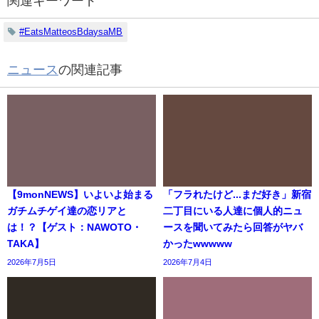
関連キーワード
#EatsMatteosBdaysaMB
ニュース
の関連記事
【9monNEWS】いよいよ始まる
「フラれたけど...まだ好き」新宿
ガチムチゲイ達の恋リアと
二丁目にいる人達に個人的ニュ
は！？【ゲスト：NAWOTO・
ースを聞いてみたら回答がヤバ
TAKA】
かったwwwww
2026年7月5日
2026年7月4日