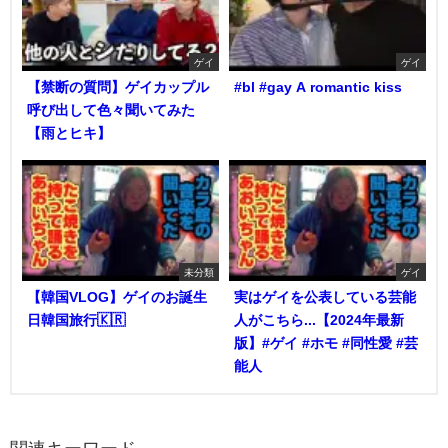
ゲイ
ゲイ
【禁断の質問】ゲイカップル
#bl #gay A romantic kiss
呼び出して色々聞いてみた
【雨とヒキ】
未分類
ゲイ
【韓国VLOG】ゲイのお誕生
実はゲイを公表している芸能
日韓国旅行🇰🇷
人がこちら...【2024年最新
版】#ゲイ #ホモ #同性愛 #芸
能人