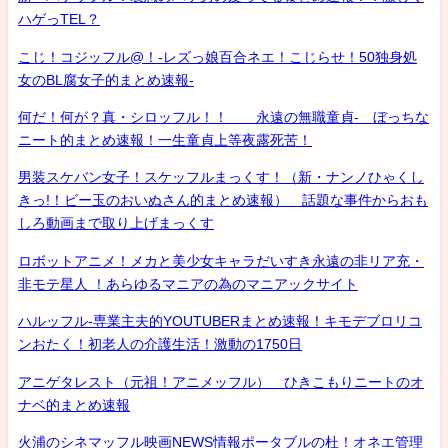
ハゲっTEL？
こじ！コジッフル@！-レズっ娘百合ネエ！こじらせ！50独身処
女のBL腐女子的まとめ速報-
何だ！何が？真・シロッフル！！ 永遠の無職童貞- ぼっちな
ニート的まとめ速報！一生童貞上等夜露死苦！
男装スケバン女子！スケッフルまっくす！（新・ナンノひゃくし
きっ!！ビー玉のおいぬさん的まとめ速報） 話題な事件からおも
しろ動画まで取り上げまっくす
ロボットアニメ！メカと美少女キャラだいすき永遠の非リア充・
非モテ星人 ！あらゆるマニアの為のマニアックサイト
ハルッフル-専業主夫的YOUTUBERまとめ速報！キモデブロリコ
ンおたく！初老人の介護生活！激動の1750日
アニゲタレスト（元祖！アニメッフル） ひきこもりニートのオ
ナベ的まとめ速報
火浦のシネマッフル映画NEWS情報ポータブルの杜！オネエ管理