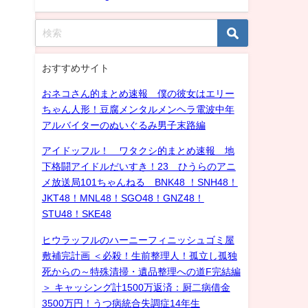
おすすめサイト
おネコさん的まとめ速報 僕の彼女はエリー
ちゃん人形！豆腐メンタルメンヘラ電波中年
アルバイターのぬいぐるみ男子末路編
アイドッフル！ ワタクシ的まとめ速報 地
下格闘アイドルだいすき！23 ひうらのアニ
メ放送局101ちゃんねる BNK48 ！SNH48！
JKT48！MNL48！SGO48！GNZ48！
STU48！SKE48
ヒウラッフルのハーニーフィニッシュゴミ屋
敷補完計画 ＜必殺！生前整理人！孤立し孤独
死からの～特殊清掃・遺品整理への道F完結編
＞ キャッシング計1500万返済：厨二病借金
3500万円！うつ病統合失調症14年生