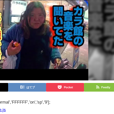
はてブ
Pocket
Feedly
rmal','FFFFFF','on','sp','9'];
e.js