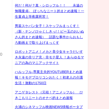
何だ！何が？真・シロッフル！！ 永遠の
無職童貞- ぼっちなニート的まとめ速報！一
生童貞上等夜露死苦！
男装スケバン女子！スケッフルまっくす！
（新・ナンノひゃくしきっ!！ビー玉のおいぬ
さん的まとめ速報） 話題な事件からおもし
ろ動画まで取り上げまっくす
ロボットアニメ！メカと美少女キャラだいす
+0
き永遠の非リア充・非モテ星人 ！あらゆるマ
ニアの為のマニアックサイト
ハルッフル-専業主夫的YOUTUBERまとめ速
報！キモデブロリコンおたく！初老人の介護
生活！激動の1750日
アニゲタレスト（元祖！アニメッフル） ひ
きこもりニートのオナベ的まとめ速報
火浦のシネマッフル映画NEWS情報ポータブ