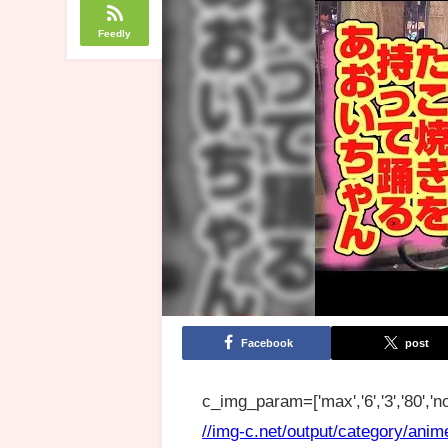
Feedly
Facebook
post
c_img_param=['max','6','3','80','no
//img-c.net/output/category/anim