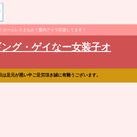
！ホームレスまなみ！愛内アイラ応援してます！
ギング・ゲイなー女装子オ
日は足元が悪い中ご足労頂き誠に有難うございます。