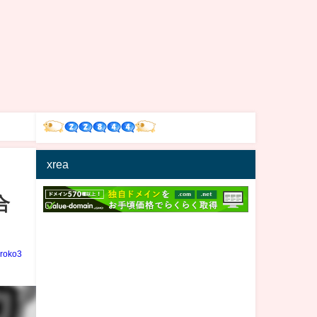
xrea
合
iroko3