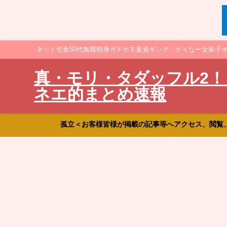
ネット乞食50代無職独身ガチホモ童貞ギング・ゲイなー女装子
真・モリ・タダッフル2！
ネエ的まとめ速報
孤立＜お客様皆様が掲載の記事等へアクセス、閲覧