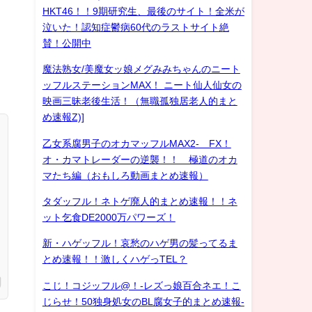
HKT46！！9期研究生、最後のサイト！全米が
泣いた！認知症鬱病60代のラストサイト絶
賛！公開中
魔法熟女/美魔女ッ娘メグみみちゃんのニート
ッフルステーションMAX！ ニート仙人仙女の
映画三昧老後生活！（無職孤独居老人的まと
め速報Z)]
乙女系腐男子のオカマッフルMAX2- FX！
オ・カマトレーダーの逆襲！！ 極道のオカ
マたち編（おもしろ動画まとめ速報）
タダッフル！ネトゲ廃人的まとめ速報！！ネ
ット乞食DE2000万パワーズ！
新・ハゲッフル！哀愁のハゲ男の髪ってるま
とめ速報！！激しくハゲっTEL？
こじ！コジッフル@！-レズっ娘百合ネエ！こ
じらせ！50独身処女のBL腐女子的まとめ速報-