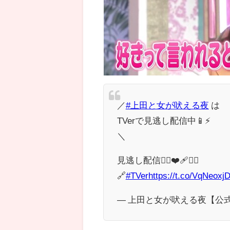
／
#上田と女が吠える夜
は
TVerで見逃し配信中📱⚡️
＼
見逃し配信❤️‍🔥❤️‍🩹❤️‍🔥
🔗
#TVer
https://t.co/VqNeoxjD
— 上田と女が吠える夜【公式】 (@