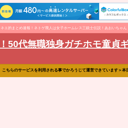
オネエ的まとめ速報！ネトゲ廃人は女子ホームレス三銃士伝説！あおいちゃん
！50代無職独身ガチホモ童貞
、こちらのサービスを利用される事でかろうじて運営できています＞本