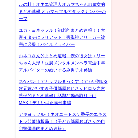
ルの杜！オネエ管理人オカマちゃんの鬼女的
まとめ速報!オカマッフルアタックナンバーハ
ーフ
ユカ・ヨネッフル！初老的まとめ速報！！大
帝イタチにラリアット！害獣神アリ・ガー被
害に必殺！パイルドライバー
おネコさん的まとめ速報 僕の彼女はエリー
ちゃん人形！豆腐メンタルメンヘラ電波中年
アルバイターのぬいぐるみ男子末路編
スケバン！デカッフルまっくす（デカい強い2
次元嫁だいすき子供部屋おじさんヒロシ之古
惑仔的まとめ速報）話題な動画取り上げ
MAX！デカいは正義刑事編
アキヨッフル-！ネオニートスケ番長のエキス
トラ芸能情報局！（子ども部屋おばさんの自
宅警備員的まとめ速報）