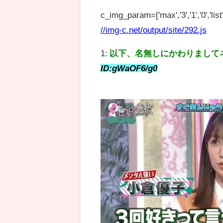
c_img_param=['max','3','1','0','list',
//img-c.net/output/site/292.js
1:
以下、名無しにかわりまして
ID:gWaOF6/g0