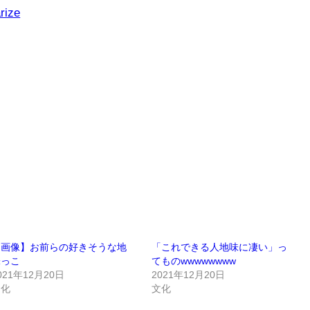
rize
【画像】お前らの好きそうな地
「これできる人地味に凄い」っ
味っこ
てものwwwwwwww
021年12月20日
2021年12月20日
文化
文化