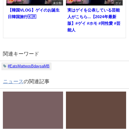
未分類
ゲイ
【韓国VLOG】ゲイのお誕生
実はゲイを公表している芸能
日韓国旅行🇰🇷
人がこちら...【2024年最新
版】#ゲイ #ホモ #同性愛 #芸
能人
関連キーワード
#EatsMatteosBdaysaMB
ニュース
の関連記事