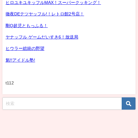
ヒロユキユキッフルMAX！スーパークッキング！
徹夜DEテツヤッフル!！レトロ館2号店！
剛Q超児ともっふる！
ヤナッフル ゲームだいすき6！放送局
ヒウラー総統の野望
魁!!アイドル塾!
t112