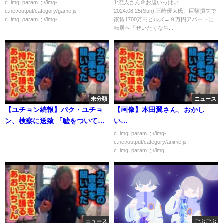
トに転居へ「ぜいたくな生活
c_img_param=; //img-
1:廃人さん＠お腹いっぱい
c.net/output/category/game.js
2024.08.25(Sun) 三崎優太氏、巨額損失で
は…」について
c_img_param=; //img-...
家賃1700万円ヒルズ→９万円アパートに
転居へ「ぜいたくな生...
未分類
ニュース
【ユチョン続報】パク・ユチョ
【画像】本田翼さん、おかし
ン、検察に送致 「嘘をついて申
い…
し訳ない、反省しながら生きて
...
c_img_param=; //img-
c.net/output/category/anime.js
いく」
c_img_param=; //img...
ニュース
ごぶごぶ