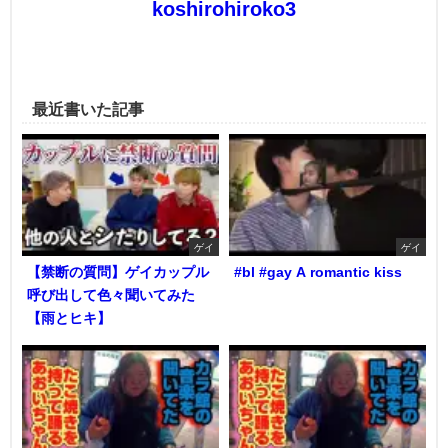
koshirohiroko3
最近書いた記事
ゲイ
ゲイ
【禁断の質問】ゲイカップル
#bl #gay A romantic kiss
呼び出して色々聞いてみた
【雨とヒキ】