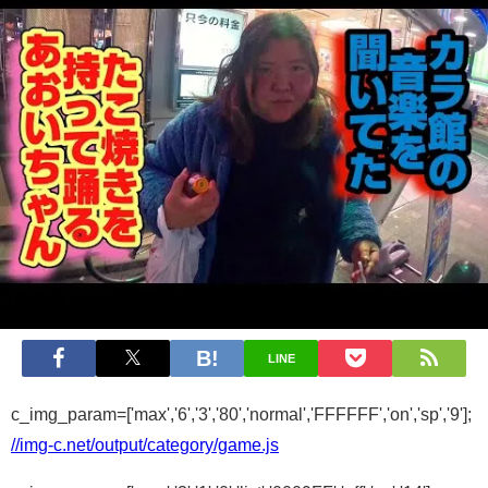
LINE
c_img_param=['max','6','3','80','normal','FFFFFF','on','sp','9'];
//img-c.net/output/category/game.js