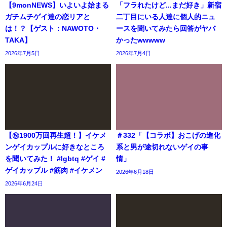
【9monNEWS】いよいよ始まる
「フラれたけど...まだ好き」新宿
ガチムチゲイ達の恋リアと
二丁目にいる人達に個人的ニュ
は！？【ゲスト：NAWOTO・
ースを聞いてみたら回答がヤバ
TAKA】
かったwwwww
2026年7月5日
2026年7月4日
【㊗️1900万回再生超！】イケメ
＃332「【コラボ】おこげの進化
ンゲイカップルに好きなところ
系と男が途切れないゲイの事
を聞いてみた！ #lgbtq #ゲイ #
情」
ゲイカップル #筋肉 #イケメン
2026年6月18日
2026年6月24日