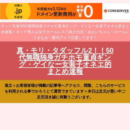
ネット乞食50代無職独身ガチホモ童貞ギング・ゲイなー女装子オネエ的まと
め速報！ネトゲ廃人は女子ホームレス三銃士伝説！あおいちゃん！ホームレ
スまなみ！愛内アイラ応援してます！
真・モリ・タダッフル2！！50
代無職独身ガチホモ童貞ギン
グ・ゲイなー女装子オネエ的
まとめ速報
孤立＜お客様皆様が掲載の記事等へアクセス、閲覧、こちらのサービス
を利用される事でかろうじて運営できています＞本日は足元が悪い中ご
足労頂き誠に有難うございます。