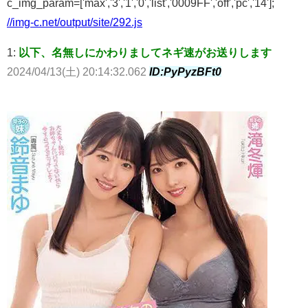
c_img_param=['max','3','1','0','list','0009FF','off','pc','14'];
//img-c.net/output/site/292.js
1:
以下、名無しにかわりましてネギ速がお送りします
2024/04/13(土) 20:14:32.062
ID:PyPyzBFt0