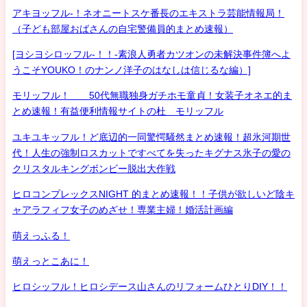
アキヨッフル-！ネオニートスケ番長のエキストラ芸能情報局！
（子ども部屋おばさんの自宅警備員的まとめ速報）
[ヨシヨシロッフル-！！-素浪人勇者カツオンの未解決事件簿へよ
うこそYOUKO！のナンノ洋子のはなしは信じるな編）]
モリッフル！ 50代無職独身ガチホモ童貞！女装子オネエ的ま
とめ速報！有益便利情報サイトの杜 モリッフル
ユキユキッフル！ど底辺的一同驚愕騒然まとめ速報！超氷河期世
代！人生の強制ロスカットですべてを失ったキグナス氷子の愛の
クリスタルキングボンビー脱出大作戦
ヒロコンプレックスNIGHT 的まとめ速報！！子供が欲しいど陰キ
ャアラフィフ女子のめざせ！専業主婦！婚活計画編
萌えっふる！
萌えっとこあに！
ヒロシッフル！ヒロシデース山さんのリフォームひとりDIY！！