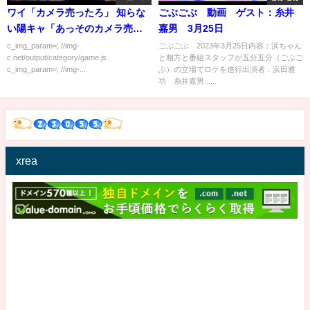
ワイ「カメラ売ったろ」 知らな
ごぶごぶ 動画 ゲスト：糸井
い陽キャ「あっそのカメラ売る
嘉男 3月25日
んスか？」
c_img_param=; //img-
ごぶごぶ 2023年3月25日内容：浜ちゃん
c.net/output/category/game.js
と相方と番組スタッフが五分五分（ごぶご
c_img_param=; //img-...
ぶ）の立場でロケを進行出演者：浜田雅
功 糸井嘉男......
xrea