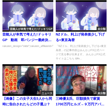
芸能人が本気で考えた!ドッキリGP
未分類
芸能人が本気で考えた!ドッキリ
NZドル、利上げ発表後少し下げ
GP 動画 即バンジー最終決着
る=東京為替
ＳＰ 4月1日
rakuten_design="slide";rakuten_affiliateId="00ed0224.63...
「NZドル、利上げ発表後少し下げる=東京
為替」の記事内容はみんかぶFX公式ペー
ジで見る事が出来ます。 みんかぶFX公式
サイトはこちら &#x...
ニュース
未分類
【画像】この女子大生5人から同
三崎優太氏、巨額損失で家賃
時に告白されたらどの子選ぶ？
1700万円ヒルズ→９万円アパー