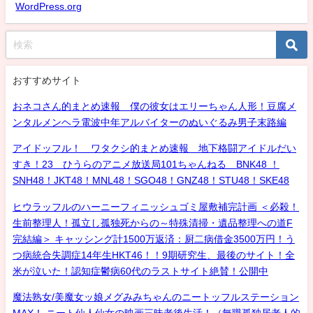
WordPress.org
おすすめサイト
おネコさん的まとめ速報 僕の彼女はエリーちゃん人形！豆腐メ
ンタルメンヘラ電波中年アルバイターのぬいぐるみ男子末路編
アイドッフル！ ワタクシ的まとめ速報 地下格闘アイドルだい
すき！23 ひうらのアニメ放送局101ちゃんねる BNK48 ！
SNH48！JKT48！MNL48！SGO48！GNZ48！STU48！SKE48
ヒウラッフルのハーニーフィニッシュゴミ屋敷補完計画 ＜必殺！
生前整理人！孤立し孤独死からの～特殊清掃・遺品整理への道F
完結編＞ キャッシング計1500万返済：厨二病借金3500万円！う
つ病統合失調症14年生HKT46！！9期研究生、最後のサイト！全
米が泣いた！認知症鬱病60代のラストサイト絶賛！公開中
魔法熟女/美魔女ッ娘メグみみちゃんのニートッフルステーション