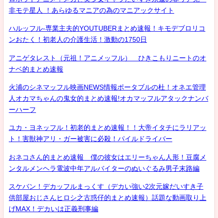
非モテ星人 ！あらゆるマニアの為のマニアックサイト
ハルッフル-専業主夫的YOUTUBERまとめ速報！キモデブロリコ
ンおたく！初老人の介護生活！激動の1750日
アニゲタレスト（元祖！アニメッフル） ひきこもりニートのオ
ナベ的まとめ速報
火浦のシネマッフル映画NEWS情報ポータブルの杜！オネエ管理
人オカマちゃんの鬼女的まとめ速報!オカマッフルアタックナンバ
ーハーフ
ユカ・ヨネッフル！初老的まとめ速報！！大帝イタチにラリアッ
ト！害獣神アリ・ガー被害に必殺！パイルドライバー
おネコさん的まとめ速報 僕の彼女はエリーちゃん人形！豆腐メ
ンタルメンヘラ電波中年アルバイターのぬいぐるみ男子末路編
スケバン！デカッフルまっくす（デカい強い2次元嫁だいすき子
供部屋おじさんヒロシ之古惑仔的まとめ速報）話題な動画取り上
げMAX！デカいは正義刑事編