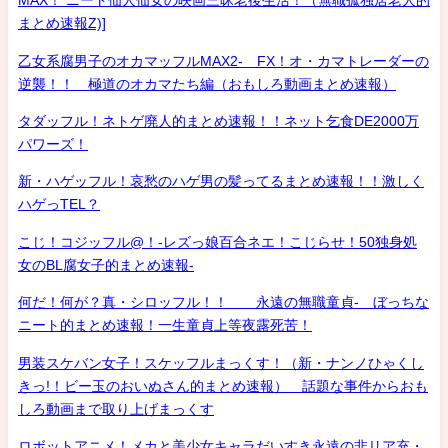
MAX！ ニート仙人仙女の映画三昧老後生活！（無職孤独居老人的
まとめ速報Z)]
乙女系腐男子のオカマッフルMAX2- FX！オ・カマトレーダーの
逆襲！！ 極道のオカマたち編（おもしろ動画まとめ速報）
タダッフル！ネトゲ廃人的まとめ速報！！ネット乞食DE2000万
パワーズ！
新・ハゲッフル！哀愁のハゲ男の髪ってるまとめ速報！！激しく
ハゲっTEL？
こじ！コジッフル@！-レズっ娘百合ネエ！こじらせ！50独身処
女のBL腐女子的まとめ速報-
何だ！何が？真・シロッフル！！ 永遠の無職童貞- ぼっちな
ニート的まとめ速報！一生童貞上等夜露死苦！
男装スケバン女子！スケッフルまっくす！（新・ナンノひゃくし
きっ!！ビー玉のおいぬさん的まとめ速報） 話題な事件からおも
しろ動画まで取り上げまっくす
ロボットアニメ！メカと美少女キャラだいすき永遠の非リア充・