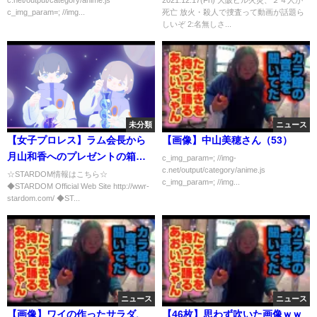
c_img_param=; //img...
死亡 放火・殺人で捜査って動画が話題ら
しいぞ 2:名無しさ...
未分類
ニュース
【女子プロレス】ラム会長から
【画像】中山美穂さん（53）
月山和香へのプレゼントの箱を
c_img_param=; //img-
c.net/output/category/anime.js
開けたら・・・【スターダム】
☆STARDOM情報はこちら☆
c_img_param=; //img...
◆STARDOM Official Web Site http://wwr-
stardom.com/ ◆ST...
ニュース
ニュース
【画像】ワイの作ったサラダ、
【46枚】思わず吹いた画像ｗｗ