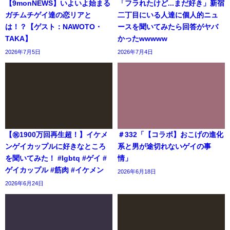
【9monNEWS】いよいよ始まる
「フラれたけど...まだ好き」新宿
ガチムチゲイ達の恋リアと
二丁目にいる人達に個人的ニュ
は！？【ゲスト：NAWOTO・
ースを聞いてみたら回答がヤバ
TAKA】
かったwwwww
2026年7月5日
2026年7月4日
【㊗️1900万回再生超！】イケメ
＃332「【コラボ】おこげの進化
ンゲイカップルに好きなところ
系と男が途切れないゲイの事
を聞いてみた！ #lgbtq #ゲイ #
情」
ゲイカップル #筋肉 #イケメン
2026年6月18日
2026年6月24日