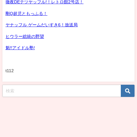
徹夜DEテツヤッフル!！レトロ館2号店！
剛Q超児ともっふる！
ヤナッフル ゲームだいすき6！放送局
ヒウラー総統の野望
魁!!アイドル塾!
t112