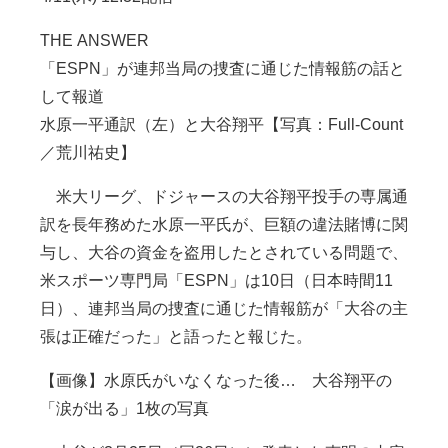
THE ANSWER
「ESPN」が連邦当局の捜査に通じた情報筋の話と
して報道
水原一平通訳（左）と大谷翔平【写真：Full-Count
／荒川祐史】
米大リーグ、ドジャースの大谷翔平投手の専属通
訳を長年務めた水原一平氏が、巨額の違法賭博に関
与し、大谷の資金を盗用したとされている問題で、
米スポーツ専門局「ESPN」は10日（日本時間11
日）、連邦当局の捜査に通じた情報筋が「大谷の主
張は正確だった」と語ったと報じた。
【画像】水原氏がいなくなった後… 大谷翔平の
「涙が出る」1枚の写真