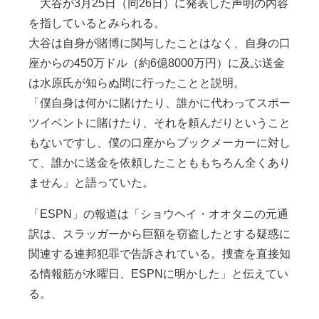
大谷が3月25日（同26日）に発表した声明の内容
を指しているとみられる。
大谷は自身が賭博に関与したことはなく、自身の口
座からの450万ドル（約6億8000万円）に及ぶ送金
は水原氏が知らぬ間に行ったことと説明。
「僕自身は何かに賭けたり、誰かに代わってスポー
ツイベントに賭けたり、それを頼んだりということ
もないですし、僕の口座からブックメーカーに対し
て、誰かに送金を依頼したことももちろん全くあり
ません」と語っていた。
「ESPN」の報道は「ショウヘイ・オオタニの元通
訳は、スラッガーから巨額を窃盗したとする疑惑に
関連する連邦犯罪で告訴されている。捜査を直接知
る情報筋が水曜日、ESPNに明かした」と伝えてい
る。