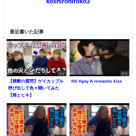
koshirohiroko3
最近書いた記事
ゲイ
ゲイ
【禁断の質問】ゲイカップル
#bl #gay A romantic kiss
呼び出して色々聞いてみた
【雨とヒキ】