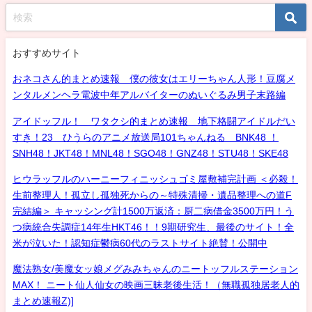
おすすめサイト
おネコさん的まとめ速報 僕の彼女はエリーちゃん人形！豆腐メ
ンタルメンヘラ電波中年アルバイターのぬいぐるみ男子末路編
アイドッフル！ ワタクシ的まとめ速報 地下格闘アイドルだい
すき！23 ひうらのアニメ放送局101ちゃんねる BNK48 ！
SNH48！JKT48！MNL48！SGO48！GNZ48！STU48！SKE48
ヒウラッフルのハーニーフィニッシュゴミ屋敷補完計画 ＜必殺！
生前整理人！孤立し孤独死からの～特殊清掃・遺品整理への道F
完結編＞ キャッシング計1500万返済：厨二病借金3500万円！う
つ病統合失調症14年生HKT46！！9期研究生、最後のサイト！全
米が泣いた！認知症鬱病60代のラストサイト絶賛！公開中
魔法熟女/美魔女ッ娘メグみみちゃんのニートッフルステーション
MAX！ ニート仙人仙女の映画三昧老後生活！（無職孤独居老人的
まとめ速報Z)]