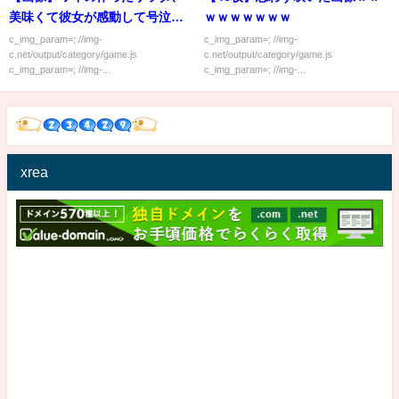
美味くて彼女が感動して号泣ｗ
ｗｗｗｗｗｗｗ
ｗｗ
c_img_param=; //img-
c_img_param=; //img-
c.net/output/category/game.js
c.net/output/category/game.js
c_img_param=; //img-...
c_img_param=; //img-...
xrea