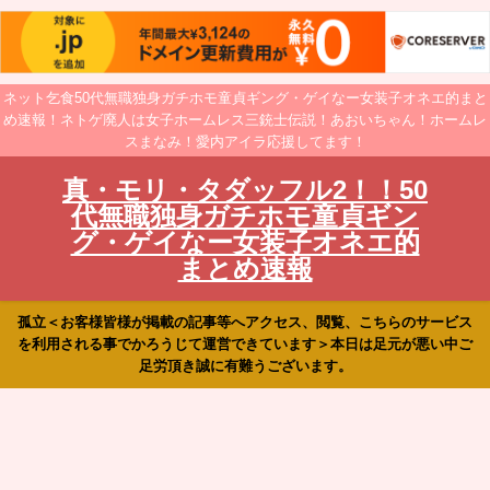
ネット乞食50代無職独身ガチホモ童貞ギング・ゲイなー女装子オネエ的まと
め速報！ネトゲ廃人は女子ホームレス三銃士伝説！あおいちゃん！ホームレ
スまなみ！愛内アイラ応援してます！
真・モリ・タダッフル2！！50
代無職独身ガチホモ童貞ギン
グ・ゲイなー女装子オネエ的
まとめ速報
孤立＜お客様皆様が掲載の記事等へアクセス、閲覧、こちらのサービス
を利用される事でかろうじて運営できています＞本日は足元が悪い中ご
足労頂き誠に有難うございます。