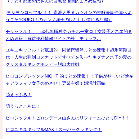
（子ども部屋おばさんの自宅警備員的まとめ速報）
[ヨシヨシロッフル-！！-素浪人勇者カツオンの未解決事件簿へよ
うこそYOUKO！のナンノ洋子のはなしは信じるな編）]
モリッフル！ 50代無職独身ガチホモ童貞！女装子オネエ的ま
とめ速報！有益便利情報サイトの杜 モリッフル
ユキユキッフル！ど底辺的一同驚愕騒然まとめ速報！超氷河期世
代！人生の強制ロスカットですべてを失ったキグナス氷子の愛の
クリスタルキングボンビー脱出大作戦
ヒロコンプレックスNIGHT 的まとめ速報！！子供が欲しいど陰キ
ャアラフィフ女子のめざせ！専業主婦！婚活計画編
萌えっふる！
萌えっとこあに！
ヒロシッフル！ヒロシデース山さんのリフォームひとりDIY！！
ヒロユキユキッフルMAX！スーパークッキング！