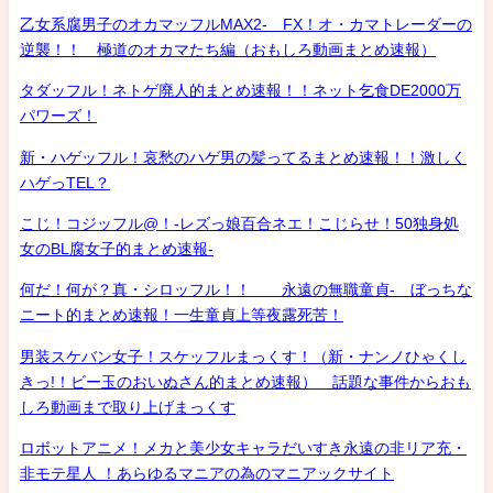
乙女系腐男子のオカマッフルMAX2- FX！オ・カマトレーダーの
逆襲！！ 極道のオカマたち編（おもしろ動画まとめ速報）
タダッフル！ネトゲ廃人的まとめ速報！！ネット乞食DE2000万
パワーズ！
新・ハゲッフル！哀愁のハゲ男の髪ってるまとめ速報！！激しく
ハゲっTEL？
こじ！コジッフル@！-レズっ娘百合ネエ！こじらせ！50独身処
女のBL腐女子的まとめ速報-
何だ！何が？真・シロッフル！！ 永遠の無職童貞- ぼっちな
ニート的まとめ速報！一生童貞上等夜露死苦！
男装スケバン女子！スケッフルまっくす！（新・ナンノひゃくし
きっ!！ビー玉のおいぬさん的まとめ速報） 話題な事件からおも
しろ動画まで取り上げまっくす
ロボットアニメ！メカと美少女キャラだいすき永遠の非リア充・
非モテ星人 ！あらゆるマニアの為のマニアックサイト