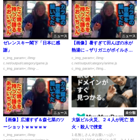
ニュース
ニュース
ゼレンスキー閣下「日本に感
【画像】暑すぎて田んぼの水が
謝」
熱湯に→ザリガニがボイルされ
てしまう…
c_img_param=; //img-
c_img_param=; //img-
c.net/output/category/game.js
c.net/output/category/anime.js
c_img_param=; //img-...
c_img_param=; //img...
ニュース
未分類
【画像】広瀬すず＆森七菜のツ
大阪ビル火災、２４人が死亡 放
ーショットｗｗｗｗｗ
火・殺人で捜査
c_img_param=; //img-
1:名無しさん＠お腹いっぱい
c.net/output/category/anime.js
2021.12.17(Fri) 大阪ビル火災、２４人が