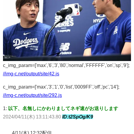
c_img_param=['max','6','3','80','normal','FFFFFF','on','sp','9'];
//img-c.net/output/site/42.js
c_img_param=['max','3','1','0','list','0009FF','off','pc','14'];
//img-c.net/output/site/292.js
1:
以下、名無しにかわりましてネギ速がお送りします
2024/04/11(木) 13:11:43.80
ID:t2SpOg/K9
4/11(木) 12:32配信