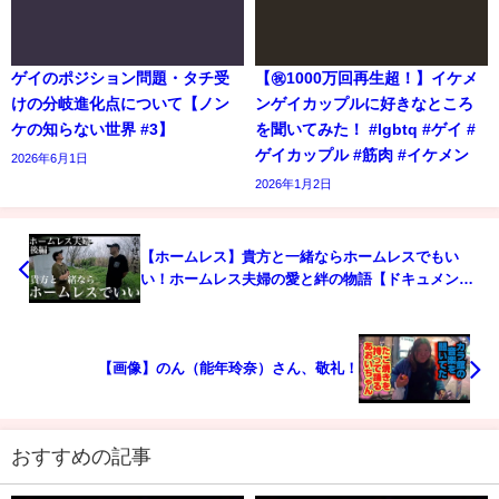
ゲイのポジション問題・タチ受
【㊗️1000万回再生超！】イケメ
けの分岐進化点について【ノン
ンゲイカップルに好きなところ
ケの知らない世界 #3】
を聞いてみた！ #lgbtq #ゲイ #
ゲイカップル #筋肉 #イケメン
2026年6月1日
2026年1月2日
【ホームレス】貴方と一緒ならホームレスでもい
い！ホームレス夫婦の愛と絆の物語【ドキュメンタ
リー】
【画像】のん（能年玲奈）さん、敬礼！
おすすめの記事