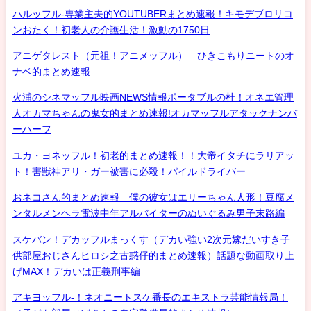
ハルッフル-専業主夫的YOUTUBERまとめ速報！キモデブロリコ
ンおたく！初老人の介護生活！激動の1750日
アニゲタレスト（元祖！アニメッフル） ひきこもりニートのオ
ナベ的まとめ速報
火浦のシネマッフル映画NEWS情報ポータブルの杜！オネエ管理
人オカマちゃんの鬼女的まとめ速報!オカマッフルアタックナンバ
ーハーフ
ユカ・ヨネッフル！初老的まとめ速報！！大帝イタチにラリアッ
ト！害獣神アリ・ガー被害に必殺！パイルドライバー
おネコさん的まとめ速報 僕の彼女はエリーちゃん人形！豆腐メ
ンタルメンヘラ電波中年アルバイターのぬいぐるみ男子末路編
スケバン！デカッフルまっくす（デカい強い2次元嫁だいすき子
供部屋おじさんヒロシ之古惑仔的まとめ速報）話題な動画取り上
げMAX！デカいは正義刑事編
アキヨッフル-！ネオニートスケ番長のエキストラ芸能情報局！