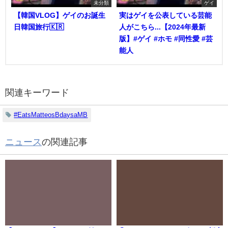
未分類
ゲイ
【韓国VLOG】ゲイのお誕生
実はゲイを公表している芸能
日韓国旅行🇰🇷
人がこちら...【2024年最新
版】#ゲイ #ホモ #同性愛 #芸
能人
関連キーワード
#EatsMatteosBdaysaMB
ニュース
の関連記事