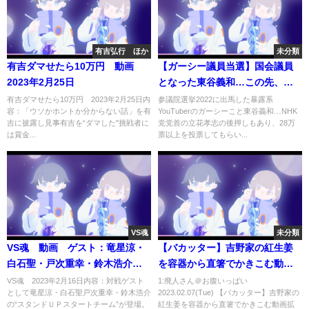
有吉弘行 ほか
未分類
有吉ダマせたら10万円 動画
【ガーシー議員当選】国会議員
2023年2月25日
となった東谷義和…この先、ど
うなっていくか全てぶっちゃけ
有吉ダマせたら10万円 2023年2月25日内
参議院選挙2022に出馬した暴露系
容：「ウソかホントか分からない話」を有
YouTuberのガーシーこと東谷義和…NHK
ます。本当にヤバイ事になる！
吉に披露し見事有吉を“ダマした"挑戦者に
党党首の立花孝志の後押しもあり、28万
【ホリエモン切り抜き 影響力 陰
は賞金...
票以上を投票してもらい...
謀論 参議院議員 NHK党 立花孝
志 三木谷浩史】
VS魂
未分類
VS魂 動画 ゲスト：竜星涼・
【バカッター】吉野家の紅生姜
白石聖・戸次重幸・鈴木浩介
を容器から直箸でかきこむ動画
2023年2月16日
拡散！【迷惑行為 炎上】
VS魂 2023年2月16日内容：対戦ゲスト
1:廃人さん＠お腹いっぱい
として竜星涼・白石聖戸次重幸・鈴木浩介
2023.02.07(Tue) 【バカッター】吉野家の
の“スタンドＵＰスタートチーム”が登場。
紅生姜を容器から直箸でかきこむ動画拡