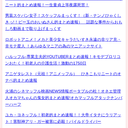
ニート的まとめ速報！一生童貞上等夜露死苦！
男装スケバン女子！スケッフルまっくす！（新・ナンノひゃくし
きっ!！ビー玉のおいぬさん的まとめ速報） 話題な事件からおも
しろ動画まで取り上げまっくす
ロボットアニメ！メカと美少女キャラだいすき永遠の非リア充・
非モテ星人 ！あらゆるマニアの為のマニアックサイト
ハルッフル-専業主夫的YOUTUBERまとめ速報！キモデブロリコ
ンおたく！初老人の介護生活！激動の1750日
アニゲタレスト（元祖！アニメッフル） ひきこもりニートのオ
ナベ的まとめ速報
火浦のシネマッフル映画NEWS情報ポータブルの杜！オネエ管理
人オカマちゃんの鬼女的まとめ速報!オカマッフルアタックナンバ
ーハーフ
ユカ・ヨネッフル！初老的まとめ速報！！大帝イタチにラリアッ
ト！害獣神アリ・ガー被害に必殺！パイルドライバー