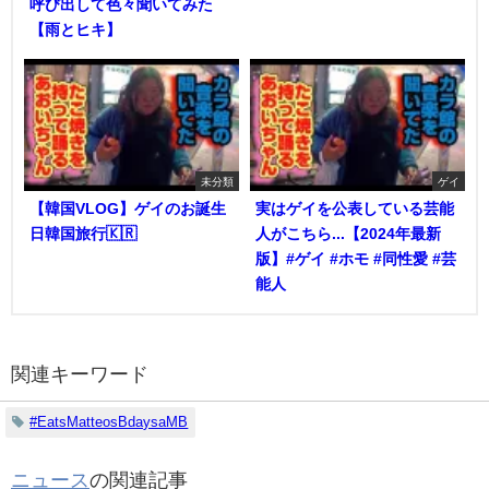
呼び出して色々聞いてみた
【雨とヒキ】
未分類
ゲイ
【韓国VLOG】ゲイのお誕生
実はゲイを公表している芸能
日韓国旅行🇰🇷
人がこちら...【2024年最新
版】#ゲイ #ホモ #同性愛 #芸
能人
関連キーワード
#EatsMatteosBdaysaMB
ニュース
の関連記事