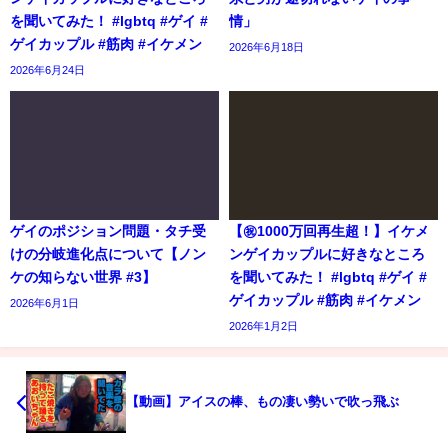
を聞いてみた！ #lgbtq #ゲイ #
情」
ゲイカップル #筋肉 #イケメン
2026年6月18日
2026年6月24日
ゲイのポジション問題・タチ受
【㊗️1000万回再生超！】イケメ
けの分岐進化点について【ノン
ンゲイカップルに好きなところ
ケの知らない世界 #3】
を聞いてみた！ #lgbtq #ゲイ #
ゲイカップル #筋肉 #イケメン
2026年6月1日
2026年1月2日
【動画】アイスの棒、もの凄い勢いで吹っ飛ぶ