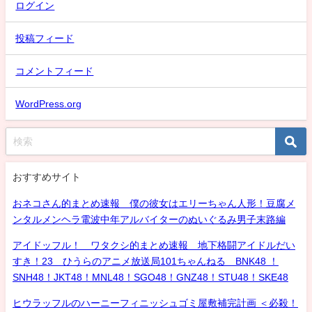
ログイン
投稿フィード
コメントフィード
WordPress.org
おすすめサイト
おネコさん的まとめ速報 僕の彼女はエリーちゃん人形！豆腐メ
ンタルメンヘラ電波中年アルバイターのぬいぐるみ男子末路編
アイドッフル！ ワタクシ的まとめ速報 地下格闘アイドルだい
すき！23 ひうらのアニメ放送局101ちゃんねる BNK48 ！
SNH48！JKT48！MNL48！SGO48！GNZ48！STU48！SKE48
ヒウラッフルのハーニーフィニッシュゴミ屋敷補完計画 ＜必殺！