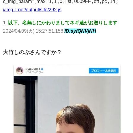
c_img_param=['max','3','1','0','list','0009FF','off','pc','14'];
//img-c.net/output/site/292.js
1:
以下、名無しにかわりましてネギ速がお送りします
2024/04/09(火) 15:27:51.158
ID:syfQNVjNH
大竹しのぶさんですか？