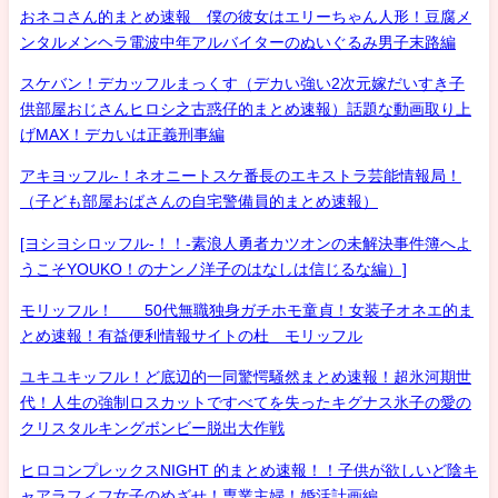
おネコさん的まとめ速報 僕の彼女はエリーちゃん人形！豆腐メ
ンタルメンヘラ電波中年アルバイターのぬいぐるみ男子末路編
スケバン！デカッフルまっくす（デカい強い2次元嫁だいすき子
供部屋おじさんヒロシ之古惑仔的まとめ速報）話題な動画取り上
げMAX！デカいは正義刑事編
アキヨッフル-！ネオニートスケ番長のエキストラ芸能情報局！
（子ども部屋おばさんの自宅警備員的まとめ速報）
[ヨシヨシロッフル-！！-素浪人勇者カツオンの未解決事件簿へよ
うこそYOUKO！のナンノ洋子のはなしは信じるな編）]
モリッフル！ 50代無職独身ガチホモ童貞！女装子オネエ的ま
とめ速報！有益便利情報サイトの杜 モリッフル
ユキユキッフル！ど底辺的一同驚愕騒然まとめ速報！超氷河期世
代！人生の強制ロスカットですべてを失ったキグナス氷子の愛の
クリスタルキングボンビー脱出大作戦
ヒロコンプレックスNIGHT 的まとめ速報！！子供が欲しいど陰キ
ャアラフィフ女子のめざせ！専業主婦！婚活計画編