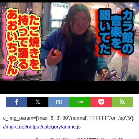
LINE
c_img_param=['max','6','3','80','normal','FFFFFF','on','sp','9'];
//img-c.net/output/category/anime.js