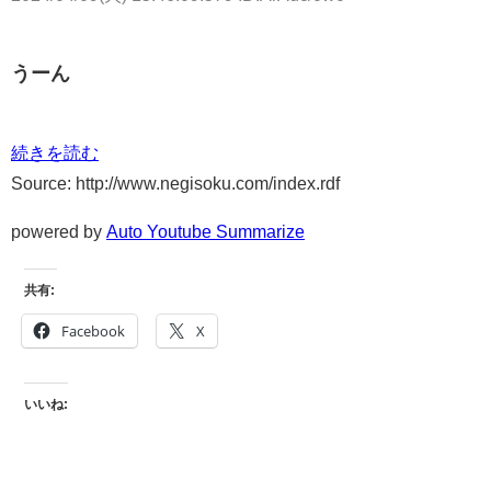
うーん
続きを読む
Source: http://www.negisoku.com/index.rdf
powered by
Auto Youtube Summarize
共有:
Facebook
X
いいね: