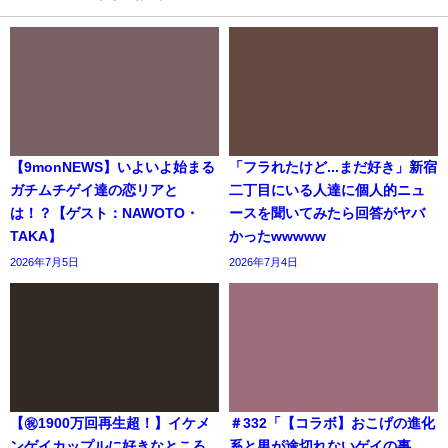
【9monNEWS】いよいよ始まる
「フラれたけど...まだ好き」新宿
ガチムチゲイ達の恋リアと
二丁目にいる人達に個人的ニュ
は！？【ゲスト：NAWOTO・
ースを聞いてみたら回答がヤバ
TAKA】
かったwwwww
2026年7月5日
2026年7月4日
【㊗️1900万回再生超！】イケメ
＃332「【コラボ】おこげの進化
ンゲイカップルに好きなところ
系と男が途切れないゲイの事