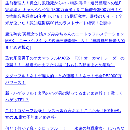
生前整理人！孤立し孤独死からの～特殊清掃・遺品整理への道F
完結編＞ キャッシング計1500万返済：厨二病借金3500万円！う
つ病統合失調症14年生HKT46！！9期研究生、最後のサイト！全
米が泣いた！認知症鬱病60代のラストサイト絶賛！公開中
魔法熟女/美魔女ッ娘メグみみちゃんのニートッフルステーション
MAX！ ニート仙人仙女の映画三昧老後生活！（無職孤独居老人的
まとめ速報Z)]
乙女系腐男子のオカマッフルMAX2- FX！オ・カマトレーダーの
逆襲！！ 極道のオカマたち編（おもしろ動画まとめ速報）
タダッフル！ネトゲ廃人的まとめ速報！！ネット乞食DE2000万
パワーズ！
新・ハゲッフル！哀愁のハゲ男の髪ってるまとめ速報！！激しく
ハゲっTEL？
こじ！コジッフル@！-レズっ娘百合ネエ！こじらせ！50独身処
女のBL腐女子的まとめ速報-
何だ！何が？真・シロッフル！！ 永遠の無職童貞- ぼっちな