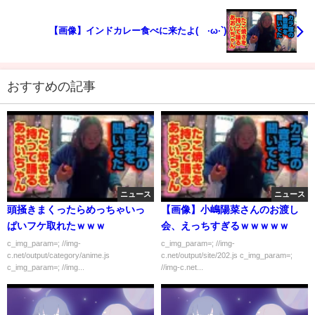
【画像】インドカレー食べに来たよ(´·ω·`)
おすすめの記事
ニュース
ニュース
頭掻きまくったらめっちゃいっ
【画像】小嶋陽菜さんのお渡し
ぱいフケ取れたｗｗｗ
会、えっちすぎるｗｗｗｗｗ
c_img_param=; //img-
c_img_param=; //img-
c.net/output/category/anime.js
c.net/output/site/202.js c_img_param=;
c_img_param=; //img...
//img-c.net...