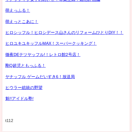
萌えっふる！
萌えっとこあに！
ヒロシッフル！ヒロシデース山さんのリフォームひとりDIY！！
ヒロユキユキッフルMAX！スーパークッキング！
徹夜DEテツヤッフル!！レトロ館2号店！
剛Q超児ともっふる！
ヤナッフル ゲームだいすき6！放送局
ヒウラー総統の野望
魁!!アイドル塾!
t112