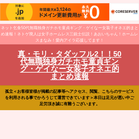
ネット乞食50代無職独身ガチホモ童貞ギング・ゲイなー女装子オネエ的まと
め速報！ネトゲ廃人は女子ホームレス三銃士伝説！あおいちゃん！ホームレ
スまなみ！愛内アイラ応援してます！
真・モリ・タダッフル2！！50
代無職独身ガチホモ童貞ギン
グ・ゲイなー女装子オネエ的
まとめ速報
孤立＜お客様皆様が掲載の記事等へアクセス、閲覧、こちらのサービス
を利用される事でかろうじて運営できています＞本日は足元が悪い中ご
足労頂き誠に有難うございます。