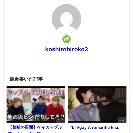
koshirohiroko3
最近書いた記事
ゲイ
ゲイ
【禁断の質問】ゲイカップル
#bl #gay A romantic kiss