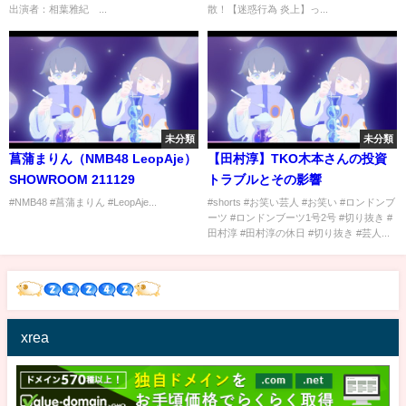
出演者：相葉雅紀 ...
散！【迷惑行為 炎上】っ...
未分類
未分類
菖蒲まりん（NMB48 LeopAje）
【田村淳】TKO木本さんの投資
SHOWROOM 211129
トラブルとその影響
#NMB48 #菖蒲まりん #LeopAje...
#shorts #お笑い芸人 #お笑い #ロンドンブ
ーツ #ロンドンブーツ1号2号 #切り抜き #
田村淳 #田村淳の休日 #切り抜き #芸人...
xrea