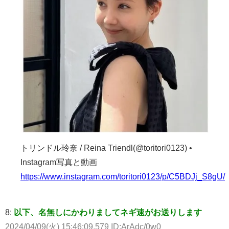
トリンドル玲奈 / Reina Triendl(@toritori0123) •
Instagram写真と動画
https://www.instagram.com/toritori0123/p/C5BDJj_S8gU/
8:
以下、名無しにかわりましてネギ速がお送りします
2024/04/09(火) 15:46:09.579 ID:ArAdc/0w0