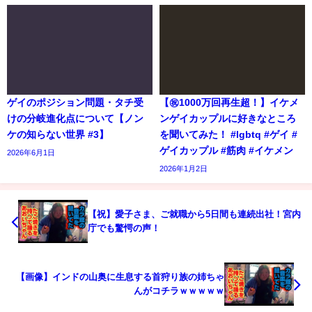
ゲイのポジション問題・タチ受
【㊗️1000万回再生超！】イケメ
けの分岐進化点について【ノン
ンゲイカップルに好きなところ
ケの知らない世界 #3】
を聞いてみた！ #lgbtq #ゲイ #
ゲイカップル #筋肉 #イケメン
2026年6月1日
2026年1月2日
【祝】愛子さま、ご就職から5日間も連続出社！宮内
庁でも驚愕の声！
【画像】インドの山奥に生息する首狩り族の姉ちゃ
んがコチラｗｗｗｗｗ