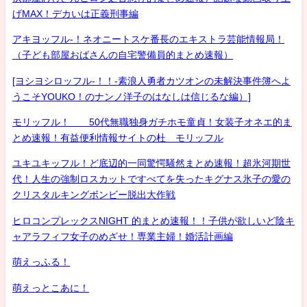
げMAX！デカいは正義刑事編
アキヨッフル-！ネオニートスケ番長のエキストラ芸能情報局！
（子ども部屋おばさんの自宅警備員的まとめ速報）
[ヨシヨシロッフル-！！-素浪人勇者カツオンの未解決事件簿へよ
うこそYOUKO！のナンノ洋子のはなしは信じるな編）]
モリッフル！ 50代無職独身ガチホモ童貞！女装子オネエ的ま
とめ速報！有益便利情報サイトの杜 モリッフル
ユキユキッフル！ど底辺的一同驚愕騒然まとめ速報！超氷河期世
代！人生の強制ロスカットですべてを失ったキグナス氷子の愛の
クリスタルキングボンビー脱出大作戦
ヒロコンプレックスNIGHT 的まとめ速報！！子供が欲しいど陰キ
ャアラフィフ女子のめざせ！専業主婦！婚活計画編
萌えっふる！
萌えっとこあに！