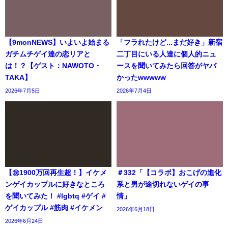
【9monNEWS】いよいよ始まる
「フラれたけど...まだ好き」新宿
ガチムチゲイ達の恋リアと
二丁目にいる人達に個人的ニュ
は！？【ゲスト：NAWOTO・
ースを聞いてみたら回答がヤバ
TAKA】
かったwwwww
2026年7月5日
2026年7月4日
【㊗️1900万回再生超！】イケメ
＃332「【コラボ】おこげの進化
ンゲイカップルに好きなところ
系と男が途切れないゲイの事
を聞いてみた！ #lgbtq #ゲイ #
情」
ゲイカップル #筋肉 #イケメン
2026年6月18日
2026年6月24日