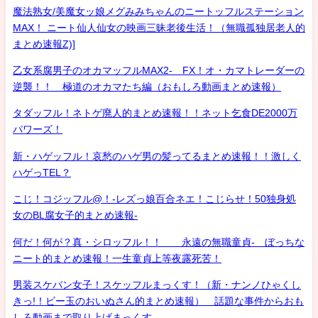
魔法熟女/美魔女ッ娘メグみみちゃんのニートッフルステーション
MAX！ ニート仙人仙女の映画三昧老後生活！（無職孤独居老人的
まとめ速報Z)]
乙女系腐男子のオカマッフルMAX2- FX！オ・カマトレーダーの
逆襲！！ 極道のオカマたち編（おもしろ動画まとめ速報）
タダッフル！ネトゲ廃人的まとめ速報！！ネット乞食DE2000万
パワーズ！
新・ハゲッフル！哀愁のハゲ男の髪ってるまとめ速報！！激しく
ハゲっTEL？
こじ！コジッフル@！-レズっ娘百合ネエ！こじらせ！50独身処
女のBL腐女子的まとめ速報-
何だ！何が？真・シロッフル！！ 永遠の無職童貞- ぼっちな
ニート的まとめ速報！一生童貞上等夜露死苦！
男装スケバン女子！スケッフルまっくす！（新・ナンノひゃくし
きっ!！ビー玉のおいぬさん的まとめ速報） 話題な事件からおも
しろ動画まで取り上げまっくす