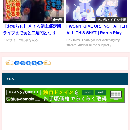
未分類
その他アイドル情報
【お知らせ】 あくる初主催定期
I WON'T GIVE UP... NOT AFTER
ライブまであと二週間となりま
ALL THIS SH#T | Ronin Playz
し...
Live 🔴
このサイトの記事を見る...
Hey folks! Thank you for watching my
stream. And for all the support y...
xrea