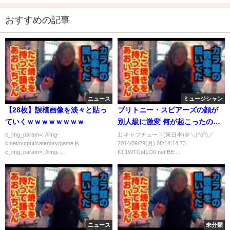
おすすめの記事
ニュース
ミュージシャン
【28枚】誤植画像を淡々と貼っ
ブリトニー・スピアーズの顔が
ていくｗｗｗｗｗｗｗｗ
別人級に激変 何が起こったのか
不明【写真】
c_img_param=; //img-
1: キャプチュード(東日本)＠＼(^o^)／
c.net/output/category/game.js
2014/09/29(月) 08:14:14.73
c_img_param=; //img-...
ID:1WTCof1O0.net BE:...
ニュース
未分類