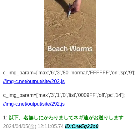
c_img_param=['max','6','3','80','normal','FFFFFF','on','sp','9'];
//img-c.net/output/site/202.js
c_img_param=['max','3','1','0','list','0009FF','off','pc','14'];
//img-c.net/output/site/292.js
1:
以下、名無しにかわりましてネギ速がお送りします
2024/04/05(金) 12:11:05.74
ID:Crw5q2Jo0