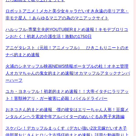
ロボットアニメ！メカと美少女キャラだいすき永遠の非リア充・
非モテ星人 ！あらゆるマニアの為のマニアックサイト
ハルッフル-専業主夫的YOUTUBERまとめ速報！キモデブロリコ
ンおたく！初老人の介護生活！激動の1750日
アニゲタレスト（元祖！アニメッフル） ひきこもりニートのオ
ナベ的まとめ速報
火浦のシネマッフル映画NEWS情報ポータブルの杜！オネエ管理
人オカマちゃんの鬼女的まとめ速報!オカマッフルアタックナンバ
ーハーフ
ユカ・ヨネッフル！初老的まとめ速報！！大帝イタチにラリアッ
ト！害獣神アリ・ガー被害に必殺！パイルドライバー
おネコさん的まとめ速報 僕の彼女はエリーちゃん人形！豆腐メ
ンタルメンヘラ電波中年アルバイターのぬいぐるみ男子末路編
スケバン！デカッフルまっくす（デカい強い2次元嫁だいすき子
供部屋おじさんヒロシ之古惑仔的まとめ速報）話題な動画取り上