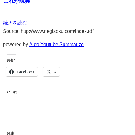
これが現実
続きを読む
Source: http://www.negisoku.com/index.rdf
powered by
Auto Youtube Summarize
共有:
Facebook
X
いいね:
関連