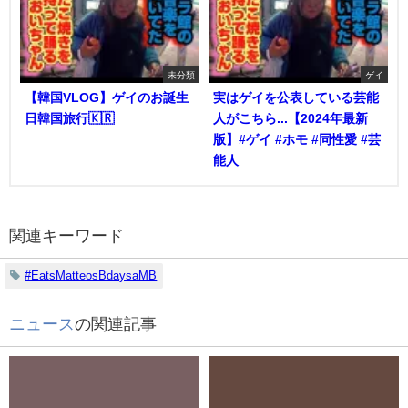
未分類
ゲイ
【韓国VLOG】ゲイのお誕生
実はゲイを公表している芸能
日韓国旅行🇰🇷
人がこちら...【2024年最新
版】#ゲイ #ホモ #同性愛 #芸
能人
関連キーワード
#EatsMatteosBdaysaMB
ニュース
の関連記事