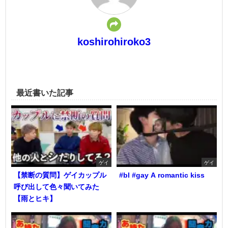
koshirohiroko3
最近書いた記事
ゲイ
ゲイ
【禁断の質問】ゲイカップル
#bl #gay A romantic kiss
呼び出して色々聞いてみた
【雨とヒキ】