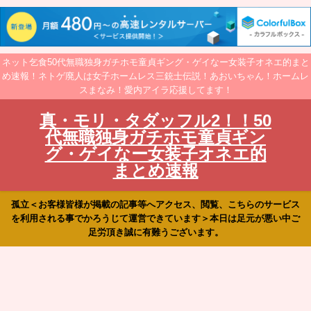
ネット乞食50代無職独身ガチホモ童貞ギング・ゲイなー女装子オネエ的まと
め速報！ネトゲ廃人は女子ホームレス三銃士伝説！あおいちゃん！ホームレ
スまなみ！愛内アイラ応援してます！
真・モリ・タダッフル2！！50
代無職独身ガチホモ童貞ギン
グ・ゲイなー女装子オネエ的
まとめ速報
孤立＜お客様皆様が掲載の記事等へアクセス、閲覧、こちらのサービス
を利用される事でかろうじて運営できています＞本日は足元が悪い中ご
足労頂き誠に有難うございます。