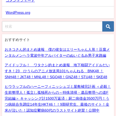
コメントフィード
WordPress.org
おすすめサイト
おネコさん的まとめ速報 僕の彼女はエリーちゃん人形！豆腐メ
ンタルメンヘラ電波中年アルバイターのぬいぐるみ男子末路編
アイドッフル！ ワタクシ的まとめ速報 地下格闘アイドルだい
すき！23 ひうらのアニメ放送局101ちゃんねる BNK48 ！
SNH48！JKT48！MNL48！SGO48！GNZ48！STU48！SKE48
ヒウラッフルのハーニーフィニッシュゴミ屋敷補完計画 ＜必殺！
生前整理人！孤立し孤独死からの～特殊清掃・遺品整理への道F
完結編＞ キャッシング計1500万返済：厨二病借金3500万円！う
つ病統合失調症14年生HKT46！！9期研究生、最後のサイト！全
米が泣いた！認知症鬱病60代のラストサイト絶賛！公開中