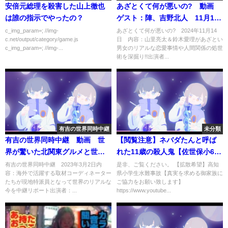
安倍元総理を殺害した山上徹也
あざとくて何が悪いの? 動画
は誰の指示でやったの？
ゲスト：陣、吉野北人 11月14
日
c_img_param=; //img-
あざとくて何が悪いの? 2024年11月14
c.net/output/category/game.js
日 内容：山里亮太＆鈴木愛理があざとい
c_img_param=; //img-...
男女のリアルな恋愛事情や人間関係の処世
術を深掘り!!出演者...
有吉の世界同時中継
未分類
有吉の世界同時中継 動画 世
【閲覧注意】ネバダたんと呼ば
界が驚いた北関東グルメと世界
れた11歳の殺人鬼【佐世保小6女
一キケンな登山道 3月2日
児同級生殺害事件】
有吉の世界同時中継 2023年3月2日内
是非、ご覧ください。 【拡散希望】高知
容：海外で活躍する取材コーディネーター
県小学生水難事故【真実を求める御家族に
たちが現地特派員となって世界のリアルな
ご協力をお願い致します】
今を中継リポート出演者：...
https://www.youtube...