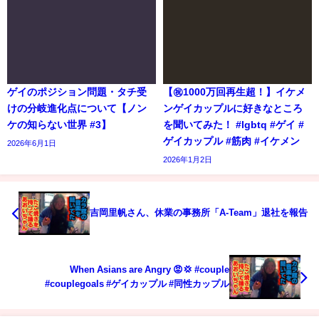
ゲイのポジション問題・タチ受
【㊗️1000万回再生超！】イケメ
けの分岐進化点について【ノン
ンゲイカップルに好きなところ
ケの知らない世界 #3】
を聞いてみた！ #lgbtq #ゲイ #
ゲイカップル #筋肉 #イケメン
2026年6月1日
2026年1月2日
吉岡里帆さん、休業の事務所「A-Team」退社を報告
When Asians are Angry 😡💢 #couple
#couplegoals #ゲイカップル #同性カップル