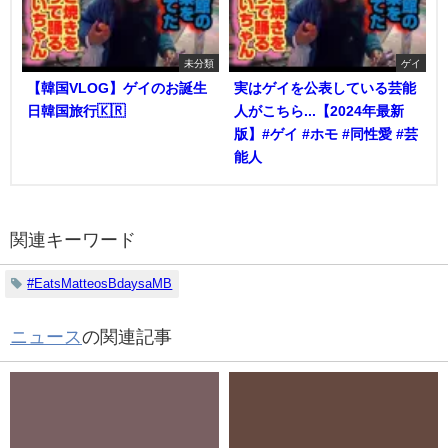
未分類
ゲイ
【韓国VLOG】ゲイのお誕生
実はゲイを公表している芸能
日韓国旅行🇰🇷
人がこちら...【2024年最新
版】#ゲイ #ホモ #同性愛 #芸
能人
関連キーワード
#EatsMatteosBdaysaMB
ニュース
の関連記事