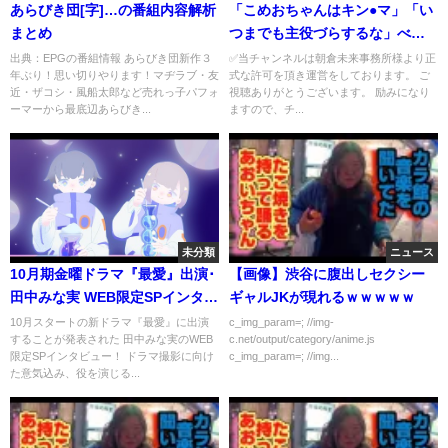
あらびき団[字]…の番組内容解析
「こめおちゃんはキン●マ」「い
まとめ
つまでも主役づらするな」べー
やんから煽られまくるこめおの
出典：EPGの番組情報 あらびき団新作３
✅当チャンネルは朝倉未来事務所様より正
年ぶり！思い切りやります！マヂラブ・友
式な許可を頂き運営をしております。 ご
怒りが頂点に【朝倉未来切り抜
近・ザコシ・風船太郎など売れっ子パフォ
視聴ありがとうございます。 励みになり
き ブレイキングダウン】
ーマーから最底辺あらびき...
ますので、チ...
未分類
ニュース
10月期金曜ドラマ『最愛』出演･
【画像】渋谷に腹出しセクシー
田中みな実 WEB限定SPインタビ
ギャルJKが現れるｗｗｗｗｗ
ュー！【TBS】
10月スタートの新ドラマ『最愛』に出演
c_img_param=; //img-
することが発表された 田中みな実のWEB
c.net/output/category/anime.js
限定SPインタビュー！ ドラマ撮影に向け
c_img_param=; //img...
た意気込み、役を演じる...