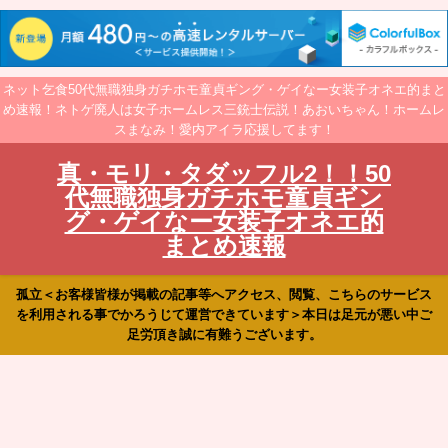
ネット乞食50代無職独身ガチホモ童貞ギング・ゲイなー女装子オネエ的まと
め速報！ネトゲ廃人は女子ホームレス三銃士伝説！あおいちゃん！ホームレ
スまなみ！愛内アイラ応援してます！
真・モリ・タダッフル2！！50
代無職独身ガチホモ童貞ギン
グ・ゲイなー女装子オネエ的
まとめ速報
孤立＜お客様皆様が掲載の記事等へアクセス、閲覧、こちらのサービス
を利用される事でかろうじて運営できています＞本日は足元が悪い中ご
足労頂き誠に有難うございます。