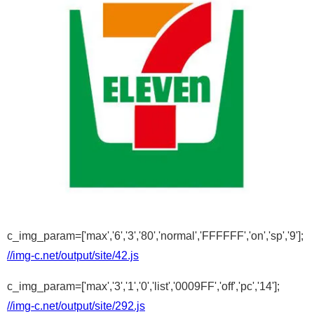
c_img_param=['max','6','3','80','normal','FFFFFF','on','sp','9'];
//img-c.net/output/site/42.js
c_img_param=['max','3','1','0','list','0009FF','off','pc','14'];
//img-c.net/output/site/292.js