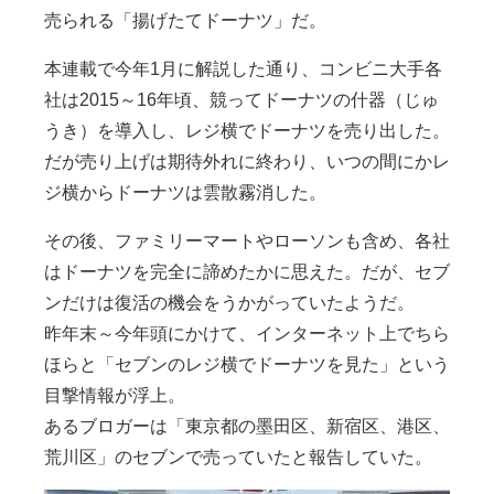
売られる「揚げたてドーナツ」だ。
本連載で今年1月に解説した通り、コンビニ大手各
社は2015～16年頃、競ってドーナツの什器（じゅ
うき）を導入し、レジ横でドーナツを売り出した。
だが売り上げは期待外れに終わり、いつの間にかレ
ジ横からドーナツは雲散霧消した。
その後、ファミリーマートやローソンも含め、各社
はドーナツを完全に諦めたかに思えた。だが、セブ
ンだけは復活の機会をうかがっていたようだ。
昨年末～今年頭にかけて、インターネット上でちら
ほらと「セブンのレジ横でドーナツを見た」という
目撃情報が浮上。
あるブロガーは「東京都の墨田区、新宿区、港区、
荒川区」のセブンで売っていたと報告していた。