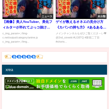
ニュース
未分類
【画像】美人YouTuber、美化フ
ゲイが教えるオネエの見分け方
ィルターが外れてぶっコ抜け…
《カバンの持ち方》 #あるある #
ゲイ #おすすめにのりたい
c_img_param=; //img-
メインチャンネルもぜひご覧くださ～い💖
c.net/output/category/anime.js
@2nd_streettt #LGBTQ #新宿二丁目
c_img_param=; //img...
#shorts...
xrea