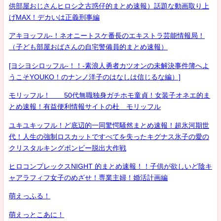
供部屋おじさんヒロシ之古惑仔的まとめ速報）話題な動画取り上
げMAX！デカいは正義刑事編
アキヨッフル-！ネオニートスケ番長のエキストラ芸能情報局！
（子ども部屋おばさんの自宅警備員的まとめ速報）
[ヨシヨシロッフル-！！-素浪人勇者カツオンの未解決事件簿へよ
うこそYOUKO！のナンノ洋子のはなしは信じるな編）]
モリッフル！ 50代無職独身ガチホモ童貞！女装子オネエ的ま
とめ速報！有益便利情報サイトの杜 モリッフル
ユキユキッフル！ど底辺的一同驚愕騒然まとめ速報！超氷河期世
代！人生の強制ロスカットですべてを失ったキグナス氷子の愛の
クリスタルキングボンビー脱出大作戦
ヒロコンプレックスNIGHT 的まとめ速報！！子供が欲しいど陰キ
ャアラフィフ女子のめざせ！専業主婦！婚活計画編
萌えっふる！
萌えっとこあに！