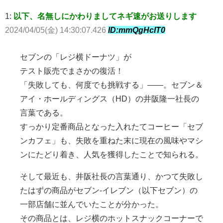
1:
以下、名無しにかわりましてネギ速がお送りします
2024/04/05(金) 14:30:07.426
ID:mmQgHcIT0
セブンの「レジ横ドーナツ」が
テスト販売でまさかの復活！
「失敗しても、何度でも挑戦する」――。セブン＆
アイ・ホールディングス（HD）の井阪隆一社長の
言葉である。
すっかり定番商品となった入れたてコーヒー「セブ
ンカフェ」も、失敗を重ねた末に現在の風味やマシ
ンにたどり着き、人気を獲得したことで知られる。
そして最近も、井阪社長の言葉通り、かつて失敗し
たはずの商品がセブン-イレブン（以下セブン）の
一部店舗に並んでいたことが分かった。
その商品とは、レジ横のホットスナックコーナーで