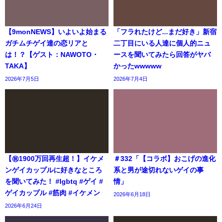
【9monNEWS】いよいよ始まる
「フラれたけど...まだ好き」新宿
ガチムチゲイ達の恋リアと
二丁目にいる人達に個人的ニュ
は！？【ゲスト：NAWOTO・
ースを聞いてみたら回答がヤバ
TAKA】
かったwwwww
2026年7月5日
2026年7月4日
【㊗️1900万回再生超！】イケメ
＃332「【コラボ】おこげの進化
ンゲイカップルに好きなところ
系と男が途切れないゲイの事
を聞いてみた！ #lgbtq #ゲイ #
情」
ゲイカップル #筋肉 #イケメン
2026年6月18日
2026年6月24日