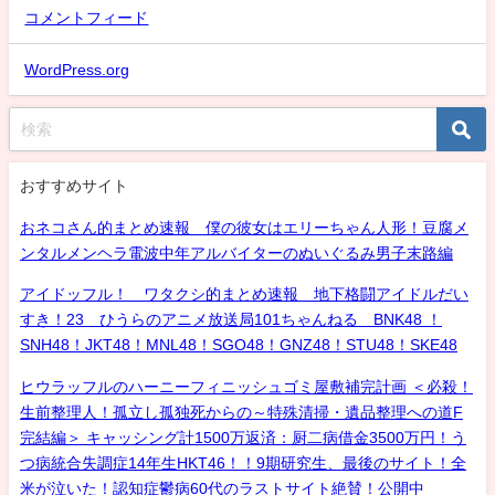
コメントフィード
WordPress.org
おすすめサイト
おネコさん的まとめ速報 僕の彼女はエリーちゃん人形！豆腐メ
ンタルメンヘラ電波中年アルバイターのぬいぐるみ男子末路編
アイドッフル！ ワタクシ的まとめ速報 地下格闘アイドルだい
すき！23 ひうらのアニメ放送局101ちゃんねる BNK48 ！
SNH48！JKT48！MNL48！SGO48！GNZ48！STU48！SKE48
ヒウラッフルのハーニーフィニッシュゴミ屋敷補完計画 ＜必殺！
生前整理人！孤立し孤独死からの～特殊清掃・遺品整理への道F
完結編＞ キャッシング計1500万返済：厨二病借金3500万円！う
つ病統合失調症14年生HKT46！！9期研究生、最後のサイト！全
米が泣いた！認知症鬱病60代のラストサイト絶賛！公開中