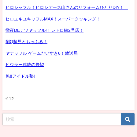
ヒロシッフル！ヒロシデース山さんのリフォームひとりDIY！！
ヒロユキユキッフルMAX！スーパークッキング！
徹夜DEテツヤッフル!！レトロ館2号店！
剛Q超児ともっふる！
ヤナッフル ゲームだいすき6！放送局
ヒウラー総統の野望
魁!!アイドル塾!
t112