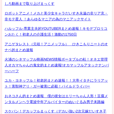
しろ動画まで取り上げまっくす
ロボットアニメ！メカと美少女キャラだいすき永遠の非リア充・
非モテ星人 ！あらゆるマニアの為のマニアックサイト
ハルッフル-専業主夫的YOUTUBERまとめ速報！キモデブロリコ
ンおたく！初老人の介護生活！激動の1750日
アニゲタレスト（元祖！アニメッフル） ひきこもりニートのオ
ナベ的まとめ速報
火浦のシネマッフル映画NEWS情報ポータブルの杜！オネエ管理
人オカマちゃんの鬼女的まとめ速報!オカマッフルアタックナンバ
ーハーフ
ユカ・ヨネッフル！初老的まとめ速報！！大帝イタチにラリアッ
ト！害獣神アリ・ガー被害に必殺！パイルドライバー
おネコさん的まとめ速報 僕の彼女はエリーちゃん人形！豆腐メ
ンタルメンヘラ電波中年アルバイターのぬいぐるみ男子末路編
スケバン！デカッフルまっくす（デカい強い2次元嫁だいすき子