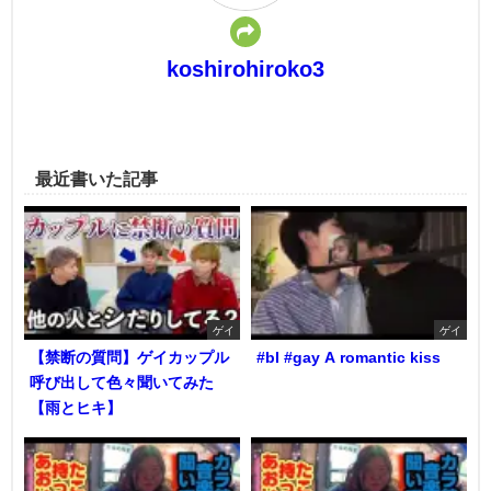
koshirohiroko3
最近書いた記事
ゲイ
ゲイ
【禁断の質問】ゲイカップル
#bl #gay A romantic kiss
呼び出して色々聞いてみた
【雨とヒキ】