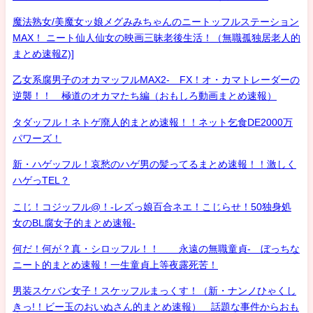
魔法熟女/美魔女ッ娘メグみみちゃんのニートッフルステーション
MAX！ ニート仙人仙女の映画三昧老後生活！（無職孤独居老人的
まとめ速報Z)]
乙女系腐男子のオカマッフルMAX2- FX！オ・カマトレーダーの
逆襲！！ 極道のオカマたち編（おもしろ動画まとめ速報）
タダッフル！ネトゲ廃人的まとめ速報！！ネット乞食DE2000万
パワーズ！
新・ハゲッフル！哀愁のハゲ男の髪ってるまとめ速報！！激しく
ハゲっTEL？
こじ！コジッフル@！-レズっ娘百合ネエ！こじらせ！50独身処
女のBL腐女子的まとめ速報-
何だ！何が？真・シロッフル！！ 永遠の無職童貞- ぼっちな
ニート的まとめ速報！一生童貞上等夜露死苦！
男装スケバン女子！スケッフルまっくす！（新・ナンノひゃくし
きっ!！ビー玉のおいぬさん的まとめ速報） 話題な事件からおも