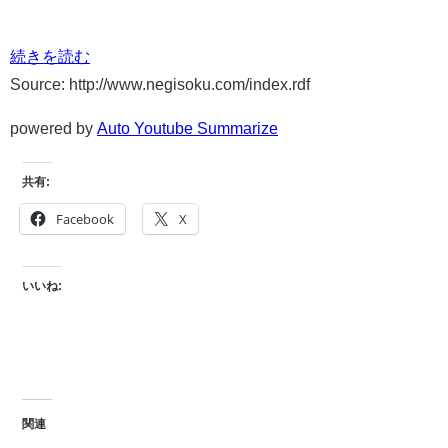
続きを読む
Source: http://www.negisoku.com/index.rdf
powered by
Auto Youtube Summarize
共有:
Facebook
X
いいね:
関連