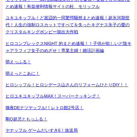
とめ速報！有益便利情報サイトの杜 モリッフル
ユキユキッフル！ど底辺的一同驚愕騒然まとめ速報！超氷河期世
代！人生の強制ロスカットですべてを失ったキグナス氷子の愛の
クリスタルキングボンビー脱出大作戦
ヒロコンプレックスNIGHT 的まとめ速報！！子供が欲しいど陰キ
ャアラフィフ女子のめざせ！専業主婦！婚活計画編
萌えっふる！
萌えっとこあに！
ヒロシッフル！ヒロシデース山さんのリフォームひとりDIY！！
ヒロユキユキッフルMAX！スーパークッキング！
徹夜DEテツヤッフル!！レトロ館2号店！
剛Q超児ともっふる！
ヤナッフル ゲームだいすき6！放送局