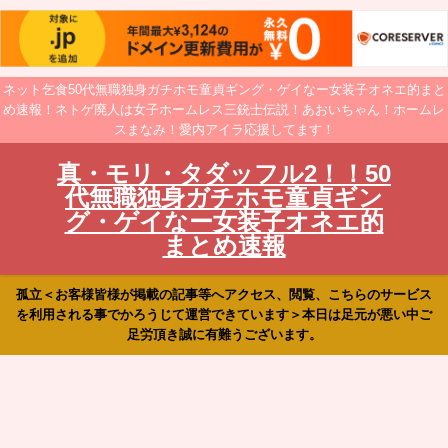
ネット乞食50代無職独身ガチホモ童貞ギング・ゲイなー女装子オネエ的まと
め速報！ネトゲ廃人は女子ホームレス三銃士伝説！あおいちゃん！ホームレ
スまなみ！愛内アイラ応援してます！
真・モリ・タダッフル2！！50
代無職独身ガチホモ童貞ギン
グ・ゲイなー女装子オネエ的
まとめ速報
孤立＜お客様皆様が掲載の記事等へアクセス、閲覧、こちらのサービス
を利用される事でかろうじて運営できています＞本日は足元が悪い中ご
足労頂き誠に有難うございます。