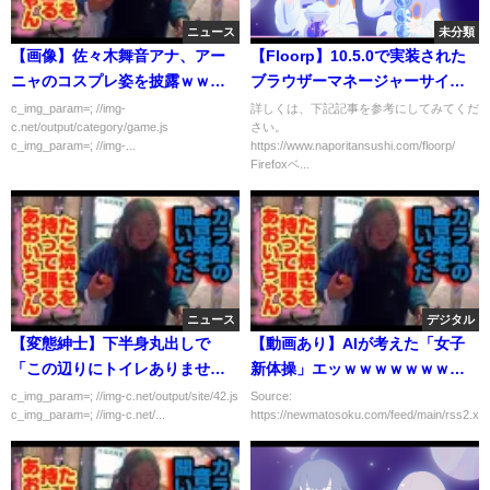
ニュース
未分類
【画像】佐々木舞音アナ、アー
【Floorp】10.5.0で実装された
ニャのコスプレ姿を披露ｗｗｗ
ブラウザーマネージャーサイド
ｗｗ
バーの使い方
c_img_param=; //img-
詳しくは、下記記事を参考にしてみてくだ
c.net/output/category/game.js
さい。
c_img_param=; //img-...
https://www.naporitansushi.com/floorp/
Firefoxベ...
ニュース
デジタル
【変態紳士】下半身丸出しで
【動画あり】AIが考えた「女子
「この辺りにトイレありません
新体操」エッｗｗｗｗｗｗｗｗ
か？」と尋ねお礼
ｗｗｗ
c_img_param=; //img-c.net/output/site/42.js
Source:
c_img_param=; //img-c.net/...
https://newmatosoku.com/feed/main/rss2.xml.