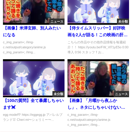
ニュース
未分類
【画像】米津玄師、別人みたい
【侍タイムスリッパー】好評映
になる
画を2人が語る！この映画の肝は
○○！
c_img_param=; //img-
こちらの作品やその他作品情報を毎週紹
c.net/output/category/anime.js
介！！ https://youtu.be/FW_Vl71yE5o 0:00
c_img_param=; //img...
導入 0:56 スタッフＴお...
未分類
ニュース
【100の質問】全て暴露しちゃい
【画像】「月曜から夜ふか
ます💓
し」、ネタにしちゃいけない人
を晒し上げｗｗｗｗｗ
egg model💛 https://eggegg.jp アパレルブ
c_img_param=; //img-
ランド👚 Cheri mi〜シェリミー〜...
c.net/output/category/anime.js
c_img_param=; //img...