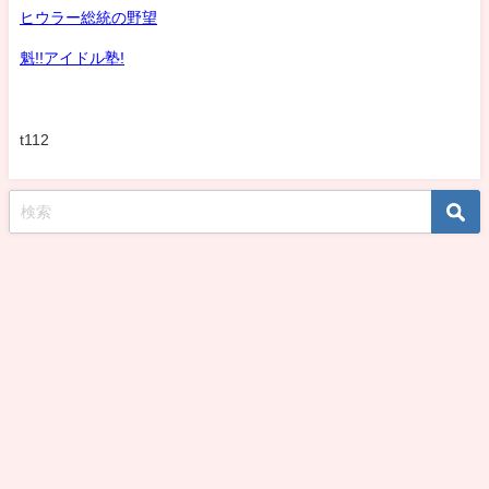
ヒウラー総統の野望
魁!!アイドル塾!
t112