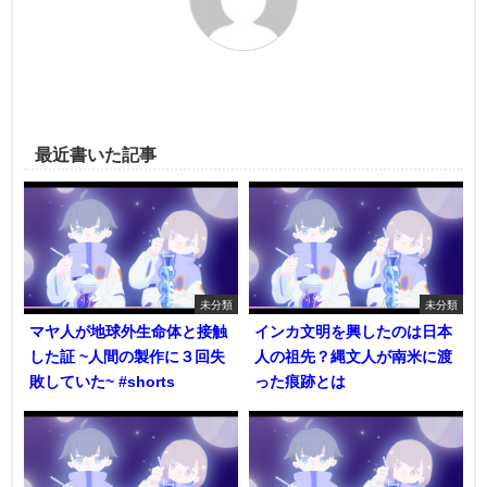
最近書いた記事
未分類
未分類
マヤ人が地球外生命体と接触
インカ文明を興したのは日本
した証 ~人間の製作に３回失
人の祖先？縄文人が南米に渡
敗していた~ #shorts
った痕跡とは