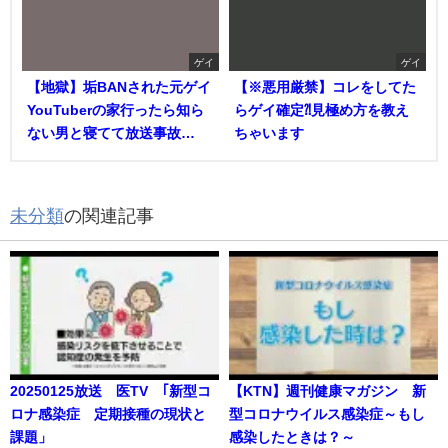
ゲイ
ゲイ
【地獄】垢BANされた元ゲイ
【※悪用厳禁】コレをしてた
YouTuberの家行ったら知ら
らゲイ確定⁈見極め方を教え
ない男と寝てて放送事故…
ちゃいます
未分類
の関連記事
20250125放送 医TV ｢新型コ
【KTN】週刊健康マガジン 新
ロナ感染症 定期接種の現状と
型コロナウイルス感染症～もし
課題」
感染したときは？～