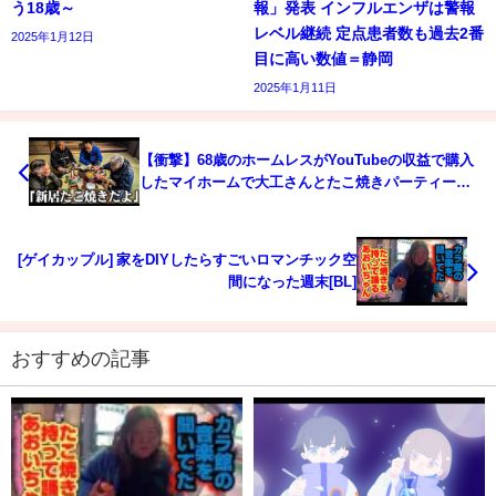
う18歳～
報」発表 インフルエンザは警報
レベル継続 定点患者数も過去2番
2025年1月12日
目に高い数値＝静岡
2025年1月11日
【衝撃】68歳のホームレスがYouTubeの収益で購入
したマイホームで大工さんとたこ焼きパーティーを
開催した結果...
[ゲイカップル] 家をDIYしたらすごいロマンチック空
間になった週末[BL]
おすすめの記事