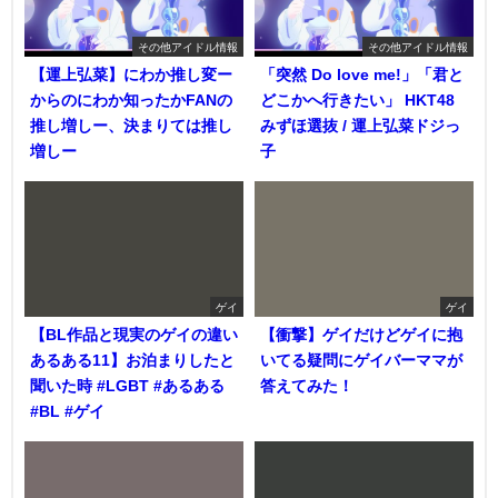
その他アイドル情報
その他アイドル情報
【運上弘菜】にわか推し変ー
「突然 Do love me!」「君と
からのにわか知ったかFANの
どこかへ行きたい」 HKT48
推し増しー、決まりては推し
みずほ選抜 / 運上弘菜ドジっ
増しー
子
ゲイ
ゲイ
【BL作品と現実のゲイの違い
【衝撃】ゲイだけどゲイに抱
あるある11】お泊まりしたと
いてる疑問にゲイバーママが
聞いた時 #LGBT #あるある
答えてみた！
#BL #ゲイ