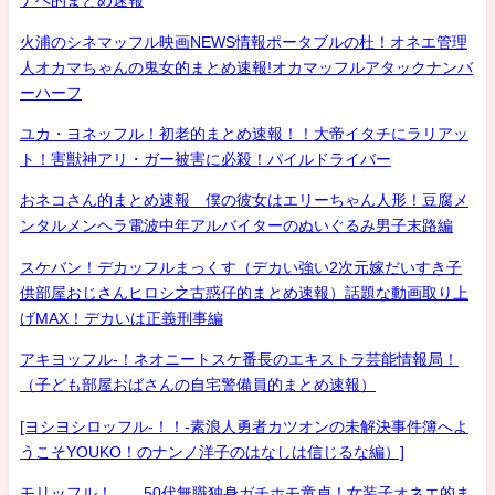
ナベ的まとめ速報
火浦のシネマッフル映画NEWS情報ポータブルの杜！オネエ管理
人オカマちゃんの鬼女的まとめ速報!オカマッフルアタックナンバ
ーハーフ
ユカ・ヨネッフル！初老的まとめ速報！！大帝イタチにラリアッ
ト！害獣神アリ・ガー被害に必殺！パイルドライバー
おネコさん的まとめ速報 僕の彼女はエリーちゃん人形！豆腐メ
ンタルメンヘラ電波中年アルバイターのぬいぐるみ男子末路編
スケバン！デカッフルまっくす（デカい強い2次元嫁だいすき子
供部屋おじさんヒロシ之古惑仔的まとめ速報）話題な動画取り上
げMAX！デカいは正義刑事編
アキヨッフル-！ネオニートスケ番長のエキストラ芸能情報局！
（子ども部屋おばさんの自宅警備員的まとめ速報）
[ヨシヨシロッフル-！！-素浪人勇者カツオンの未解決事件簿へよ
うこそYOUKO！のナンノ洋子のはなしは信じるな編）]
モリッフル！ 50代無職独身ガチホモ童貞！女装子オネエ的ま