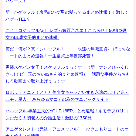
パワーズ！
新・ハゲッフル！哀愁のハゲ男の髪ってるまとめ速報！！激しく
ハゲっTEL？
こじ！コジッフル@！-レズっ娘百合ネエ！こじらせ！50独身処
女のBL腐女子的まとめ速報-
何だ！何が？真・シロッフル！！ 永遠の無職童貞- ぼっちな
ニート的まとめ速報！一生童貞上等夜露死苦！
男装スケバン女子！スケッフルまっくす！（新・ナンノひゃくし
きっ!！ビー玉のおいぬさん的まとめ速報） 話題な事件からおも
しろ動画まで取り上げまっくす
ロボットアニメ！メカと美少女キャラだいすき永遠の非リア充・
非モテ星人 ！あらゆるマニアの為のマニアックサイト
ハルッフル-専業主夫的YOUTUBERまとめ速報！キモデブロリコ
ンおたく！初老人の介護生活！激動の1750日
アニゲタレスト（元祖！アニメッフル） ひきこもりニートのオ