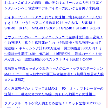
おネコさん的まとめ速報 僕の彼女はエリーちゃん人形！豆腐メ
ンタルメンヘラ電波中年アルバイターのぬいぐるみ男子末路編
アイドッフル！ ワタクシ的まとめ速報 地下格闘アイドルだい
すき！23 ひうらのアニメ放送局101ちゃんねる BNK48 ！
SNH48！JKT48！MNL48！SGO48！GNZ48！STU48！SKE48
ヒウラッフルのハーニーフィニッシュゴミ屋敷補完計画 ＜必殺！
生前整理人！孤立し孤独死からの～特殊清掃・遺品整理への道F
完結編＞ キャッシング計1500万返済：厨二病借金3500万円！う
つ病統合失調症14年生HKT46！！9期研究生、最後のサイト！全
米が泣いた！認知症鬱病60代のラストサイト絶賛！公開中
魔法熟女/美魔女ッ娘メグみみちゃんのニートッフルステーション
MAX！ ニート仙人仙女の映画三昧老後生活！（無職孤独居老人的
まとめ速報Z)]
乙女系腐男子のオカマッフルMAX2- FX！オ・カマトレーダーの
逆襲！！ 極道のオカマたち編（おもしろ動画まとめ速報）
タダッフル！ネトゲ廃人的まとめ速報！！ネット乞食DE2000万