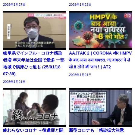
2025年1月27日
2025年1月23日
岐阜県でインフル・コロナ感染
AAJTAK 2 | CORONA और HMPV
者増 年末年始は全国で最多 一部
के बाद आया नया वायरस, नए वायरस ने ले
地域で病床ひっ迫も (25/01/18
ली 8 लोगों की जान ! | AT2
07:39)
2025年1月21日
2025年1月21日
終わらないコロナ ～後遺症と闘
新型コロナも「感染拡大注意