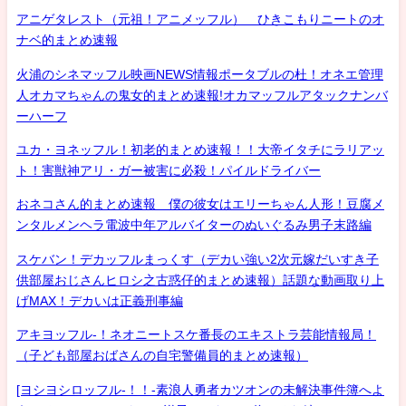
アニゲタレスト（元祖！アニメッフル） ひきこもりニートのオ
ナベ的まとめ速報
火浦のシネマッフル映画NEWS情報ポータブルの杜！オネエ管理
人オカマちゃんの鬼女的まとめ速報!オカマッフルアタックナンバ
ーハーフ
ユカ・ヨネッフル！初老的まとめ速報！！大帝イタチにラリアッ
ト！害獣神アリ・ガー被害に必殺！パイルドライバー
おネコさん的まとめ速報 僕の彼女はエリーちゃん人形！豆腐メ
ンタルメンヘラ電波中年アルバイターのぬいぐるみ男子末路編
スケバン！デカッフルまっくす（デカい強い2次元嫁だいすき子
供部屋おじさんヒロシ之古惑仔的まとめ速報）話題な動画取り上
げMAX！デカいは正義刑事編
アキヨッフル-！ネオニートスケ番長のエキストラ芸能情報局！
（子ども部屋おばさんの自宅警備員的まとめ速報）
[ヨシヨシロッフル-！！-素浪人勇者カツオンの未解決事件簿へよ