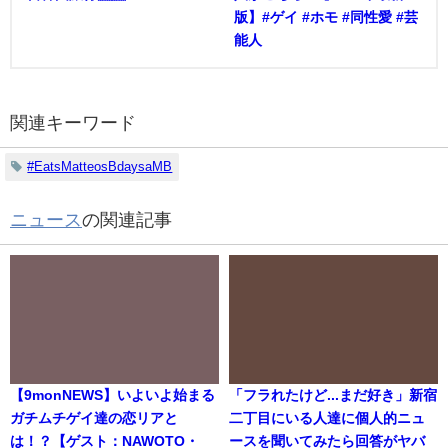
版】#ゲイ #ホモ #同性愛 #芸
能人
関連キーワード
#EatsMatteosBdaysaMB
ニュース
の関連記事
【9monNEWS】いよいよ始まる
「フラれたけど...まだ好き」新宿
ガチムチゲイ達の恋リアと
二丁目にいる人達に個人的ニュ
は！？【ゲスト：NAWOTO・
ースを聞いてみたら回答がヤバ