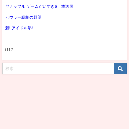
ヤナッフル ゲームだいすき6！放送局
ヒウラー総統の野望
魁!!アイドル塾!
t112