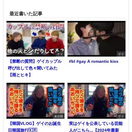
最近書いた記事
ゲイ
ゲイ
【禁断の質問】ゲイカップル
#bl #gay A romantic kiss
呼び出して色々聞いてみた
【雨とヒキ】
未分類
ゲイ
【韓国VLOG】ゲイのお誕生
実はゲイを公表している芸能
日韓国旅行🇰🇷
人がこちら...【2024年最新