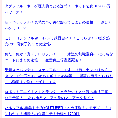
タダッフル！ネトゲ廃人的まとめ速報！！ネット乞食DE2000万
パワーズ！
新・ハゲッフル！哀愁のハゲ男の髪ってるまとめ速報！！激しく
ハゲっTEL？
こじ！コジッフル@！-レズっ娘百合ネエ！こじらせ！50独身処
女のBL腐女子的まとめ速報-
何だ！何が？真・シロッフル！！ 永遠の無職童貞- ぼっちな
ニート的まとめ速報！一生童貞上等夜露死苦！
男装スケバン女子！スケッフルまっくす！（新・ナンノひゃくし
きっ!！ビー玉のおいぬさん的まとめ速報） 話題な事件からおも
しろ動画まで取り上げまっくす
ロボットアニメ！メカと美少女キャラだいすき永遠の非リア充・
非モテ星人 ！あらゆるマニアの為のマニアックサイト
ハルッフル-専業主夫的YOUTUBERまとめ速報！キモデブロリコ
ンおたく！初老人の介護生活！激動の1750日