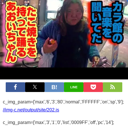
LINE
c_img_param=['max','6','3','80','normal','FFFFFF','on','sp','9'];
//img-c.net/output/site/202.js
c_img_param=['max','3','1','0','list','0009FF','off','pc','14'];