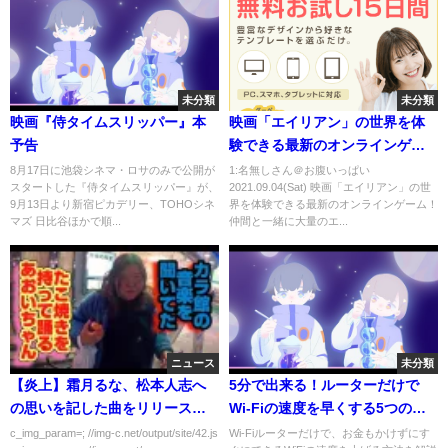
未分類
未分類
映画『侍タイムスリッパー』本
映画「エイリアン」の世界を体
予告
験できる最新のオンラインゲー
ム！仲間と一緒に大量のエイリ
8月17日に池袋シネマ・ロサのみで公開が
1:名無しさん＠お腹いっぱい
スタートした『侍タイムスリッパー』が、
2021.09.04(Sat) 映画「エイリアン」の世
アンと戦った結果
9月13日より新宿ピカデリー、TOHOシネ
界を体験できる最新のオンラインゲーム！
【Aliens:Fireteam Elite】
マズ 日比谷ほかで順...
仲間と一緒に大量のエ...
ニュース
未分類
【炎上】霜月るな、松本人志へ
5分で出来る！ルーターだけで
の思いを記した曲をリリースｗ
Wi-Fiの速度を早くする5つの方
ｗｗｗｗ
法
c_img_param=; //img-c.net/output/site/42.js
Wi-Fiルーターだけで、お金もかけずにす