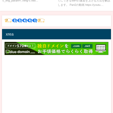
c_img_param=; //img-c.net/...
ぐにできるWiFiの速度を上げる方法を解説
します。 Part2の動画 https://youtu....
xrea