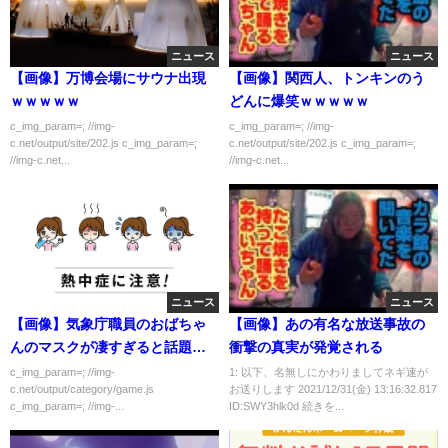
ニュース
ニュース
【画像】万博会場にサウナ出現
【画像】関西人、トンキンのう
ｗｗｗｗｗ
どんに爆笑ｗｗｗｗｗ
c_img_param=; //img-
c_img_param=; //img-
c.net/output/site/202.js c_img_param=;
c.net/output/site/202.js c_img_param=;
//img-c.net...
//img-c.net...
ニュース
ニュース
【画像】気象庁職員のおばちゃ
【画像】あの有名な放送事故の
んのマスクが凄すぎると話題に
衝撃の真実が発覚される
ｗｗｗｗｗ
c_img_param=; //img-
1: 以下、名無しにかわりましてネギ速が
c.net/output/category/game.js
お送りします 2021/12/31(金) 13:16:32.817
c_img_param=; //img-...
ID:SWY3hlk0d 続きを...