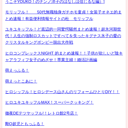
うこそYOUKO！のナンノ洋子のはなしは信じるな編）]
モリッフル！ 50代無職独身ガチホモ童貞！女装子オネエ的ま
とめ速報！有益便利情報サイトの杜 モリッフル
ユキユキッフル！ど底辺的一同驚愕騒然まとめ速報！超氷河期世
代！人生の強制ロスカットですべてを失ったキグナス氷子の愛の
クリスタルキングボンビー脱出大作戦
ヒロコンプレックスNIGHT 的まとめ速報！！子供が欲しいど陰キ
ャアラフィフ女子のめざせ！専業主婦！婚活計画編
萌えっふる！
萌えっとこあに！
ヒロシッフル！ヒロシデース山さんのリフォームひとりDIY！！
ヒロユキユキッフルMAX！スーパークッキング！
徹夜DEテツヤッフル!！レトロ館2号店！
剛Q超児ともっふる！