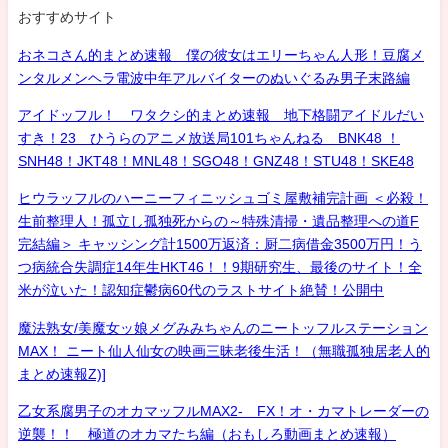
おすすめサイト
おネコさん的まとめ速報 僕の彼女はエリーちゃん人形！豆腐メ
ンタルメンヘラ電波中年アルバイターのぬいぐるみ男子末路編
アイドッフル！ ワタクシ的まとめ速報 地下格闘アイドルだい
すき！23 ひうらのアニメ放送局101ちゃんねる BNK48 ！
SNH48！JKT48！MNL48！SGO48！GNZ48！STU48！SKE48
ヒウラッフルのハーニーフィニッシュゴミ屋敷補完計画 ＜必殺！
生前整理人！孤立し孤独死からの～特殊清掃・遺品整理への道F
完結編＞ キャッシング計1500万返済：厨二病借金3500万円！う
つ病統合失調症14年生HKT46！！9期研究生、最後のサイト！全
米が泣いた！認知症鬱病60代のラストサイト絶賛！公開中
魔法熟女/美魔女ッ娘メグみみちゃんのニートッフルステーション
MAX！ ニート仙人仙女の映画三昧老後生活！（無職孤独居老人的
まとめ速報Z)]
乙女系腐男子のオカマッフルMAX2- FX！オ・カマトレーダーの
逆襲！！ 極道のオカマたち編（おもしろ動画まとめ速報）