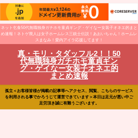
ネット乞食50代無職独身ガチホモ童貞ギング・ゲイなー女装子オネエ的まと
め速報！ネトゲ廃人は女子ホームレス三銃士伝説！あおいちゃん！ホームレ
スまなみ！愛内アイラ応援してます！
真・モリ・タダッフル2！！50
代無職独身ガチホモ童貞ギン
グ・ゲイなー女装子オネエ的
まとめ速報
孤立＜お客様皆様が掲載の記事等へアクセス、閲覧、こちらのサービス
を利用される事でかろうじて運営できています＞本日は足元が悪い中ご
足労頂き誠に有難うございます。