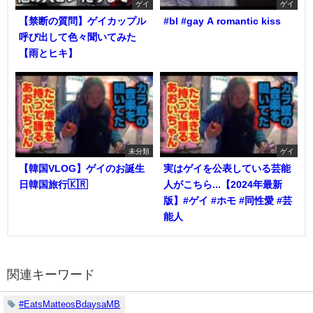
ゲイ
ゲイ
【禁断の質問】ゲイカップル
#bl #gay A romantic kiss
呼び出して色々聞いてみた
【雨とヒキ】
未分類
ゲイ
【韓国VLOG】ゲイのお誕生
実はゲイを公表している芸能
日韓国旅行🇰🇷
人がこちら...【2024年最新
版】#ゲイ #ホモ #同性愛 #芸
能人
関連キーワード
#EatsMatteosBdaysaMB