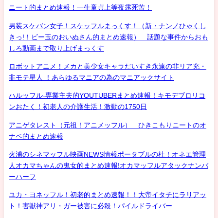
ニート的まとめ速報！一生童貞上等夜露死苦！
男装スケバン女子！スケッフルまっくす！（新・ナンノひゃくし
きっ!！ビー玉のおいぬさん的まとめ速報） 話題な事件からおも
しろ動画まで取り上げまっくす
ロボットアニメ！メカと美少女キャラだいすき永遠の非リア充・
非モテ星人 ！あらゆるマニアの為のマニアックサイト
ハルッフル-専業主夫的YOUTUBERまとめ速報！キモデブロリコ
ンおたく！初老人の介護生活！激動の1750日
アニゲタレスト（元祖！アニメッフル） ひきこもりニートのオ
ナベ的まとめ速報
火浦のシネマッフル映画NEWS情報ポータブルの杜！オネエ管理
人オカマちゃんの鬼女的まとめ速報!オカマッフルアタックナンバ
ーハーフ
ユカ・ヨネッフル！初老的まとめ速報！！大帝イタチにラリアッ
ト！害獣神アリ・ガー被害に必殺！パイルドライバー