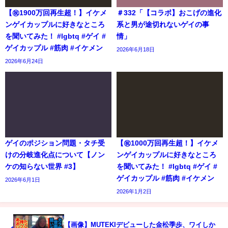
【㊗️1900万回再生超！】イケメ
＃332「【コラボ】おこげの進化
ンゲイカップルに好きなところ
系と男が途切れないゲイの事
を聞いてみた！ #lgbtq #ゲイ #
情」
ゲイカップル #筋肉 #イケメン
2026年6月18日
2026年6月24日
ゲイのポジション問題・タチ受
【㊗️1000万回再生超！】イケメ
けの分岐進化点について【ノン
ンゲイカップルに好きなところ
ケの知らない世界 #3】
を聞いてみた！ #lgbtq #ゲイ #
ゲイカップル #筋肉 #イケメン
2026年6月1日
2026年1月2日
【画像】MUTEKIデビューした金松季歩、ワイしか