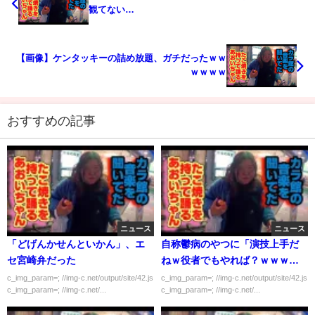
観てない…
【画像】ケンタッキーの詰め放題、ガチだったｗｗ
ｗｗｗｗ
おすすめの記事
ニュース
ニュース
「どげんかせんといかん」、エ
自称鬱病のやつに「演技上手だ
セ宮崎弁だった
ねｗ役者でもやれば？ｗｗｗ」
っていうの楽しすぎワロタ
c_img_param=; //img-c.net/output/site/42.js
c_img_param=; //img-c.net/output/site/42.js
c_img_param=; //img-c.net/...
c_img_param=; //img-c.net/...