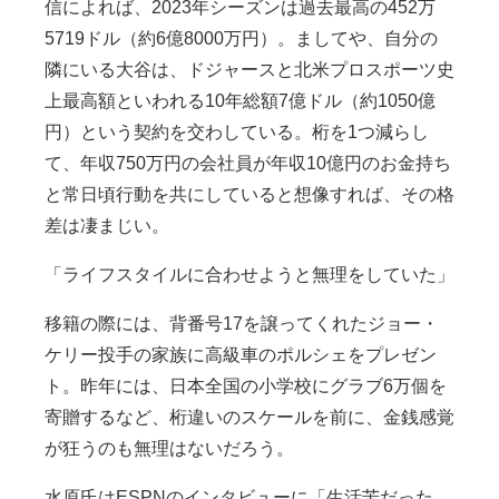
信によれば、2023年シーズンは過去最高の452万
5719ドル（約6億8000万円）。ましてや、自分の
隣にいる大谷は、ドジャースと北米プロスポーツ史
上最高額といわれる10年総額7億ドル（約1050億
円）という契約を交わしている。桁を1つ減らし
て、年収750万円の会社員が年収10億円のお金持ち
と常日頃行動を共にしていると想像すれば、その格
差は凄まじい。
「ライフスタイルに合わせようと無理をしていた」
移籍の際には、背番号17を譲ってくれたジョー・
ケリー投手の家族に高級車のポルシェをプレゼン
ト。昨年には、日本全国の小学校にグラブ6万個を
寄贈するなど、桁違いのスケールを前に、金銭感覚
が狂うのも無理はないだろう。
水原氏はESPNのインタビューに「生活苦だった。