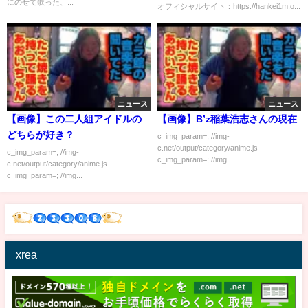
にのせて歌った、...
オフィシャルサイト：https://hankei1m.o...
ニュース
ニュース
【画像】この二人組アイドルの
【画像】B’z稲葉浩志さんの現在
どちらが好き？
c_img_param=; //img-
c.net/output/category/anime.js
c_img_param=; //img-
c_img_param=; //img...
c.net/output/category/anime.js
c_img_param=; //img...
xrea