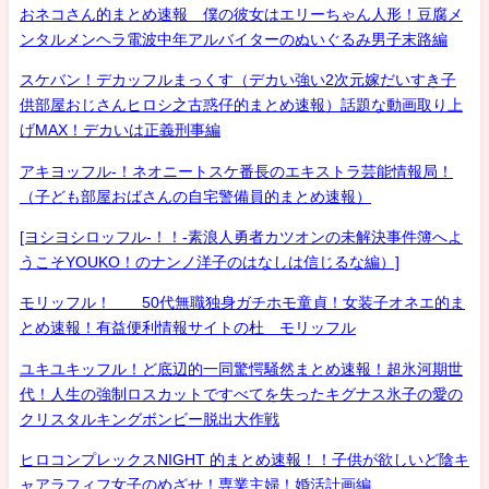
おネコさん的まとめ速報 僕の彼女はエリーちゃん人形！豆腐メ
ンタルメンヘラ電波中年アルバイターのぬいぐるみ男子末路編
スケバン！デカッフルまっくす（デカい強い2次元嫁だいすき子
供部屋おじさんヒロシ之古惑仔的まとめ速報）話題な動画取り上
げMAX！デカいは正義刑事編
アキヨッフル-！ネオニートスケ番長のエキストラ芸能情報局！
（子ども部屋おばさんの自宅警備員的まとめ速報）
[ヨシヨシロッフル-！！-素浪人勇者カツオンの未解決事件簿へよ
うこそYOUKO！のナンノ洋子のはなしは信じるな編）]
モリッフル！ 50代無職独身ガチホモ童貞！女装子オネエ的ま
とめ速報！有益便利情報サイトの杜 モリッフル
ユキユキッフル！ど底辺的一同驚愕騒然まとめ速報！超氷河期世
代！人生の強制ロスカットですべてを失ったキグナス氷子の愛の
クリスタルキングボンビー脱出大作戦
ヒロコンプレックスNIGHT 的まとめ速報！！子供が欲しいど陰キ
ャアラフィフ女子のめざせ！専業主婦！婚活計画編