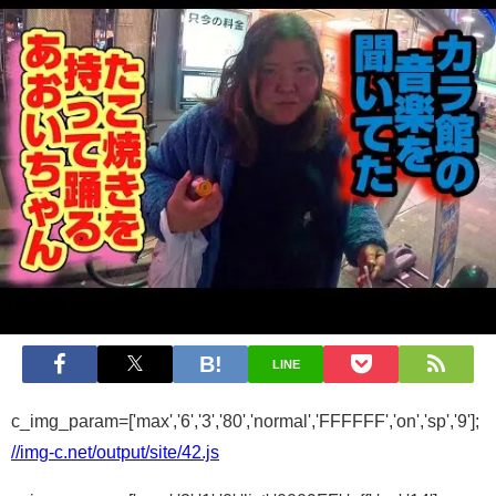
LINE
c_img_param=['max','6','3','80','normal','FFFFFF','on','sp','9'];
//img-c.net/output/site/42.js