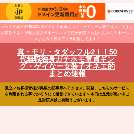
ネット乞食50代無職独身ガチホモ童貞ギング・ゲイなー女装子オネエ的まと
め速報！ネトゲ廃人は女子ホームレス三銃士伝説！あおいちゃん！ホームレ
スまなみ！愛内アイラ応援してます！
真・モリ・タダッフル2！！50
代無職独身ガチホモ童貞ギン
グ・ゲイなー女装子オネエ的
まとめ速報
孤立＜お客様皆様が掲載の記事等へアクセス、閲覧、こちらのサービス
を利用される事でかろうじて運営できています＞本日は足元が悪い中ご
足労頂き誠に有難うございます。