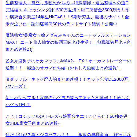
生前整理人！孤立し孤独死からの～特殊清掃・遺品整理への道F
完結編＞ キャッシング計1500万返済：厨二病借金3500万円！う
つ病統合失調症14年生HKT46！！9期研究生、最後のサイト！全
米が泣いた！認知症鬱病60代のラストサイト絶賛！公開中
魔法熟女/美魔女ッ娘メグみみちゃんのニートッフルステーション
MAX！ ニート仙人仙女の映画三昧老後生活！（無職孤独居老人的
まとめ速報Z)]
乙女系腐男子のオカマッフルMAX2- FX！オ・カマトレーダーの
逆襲！！ 極道のオカマたち編（おもしろ動画まとめ速報）
タダッフル！ネトゲ廃人的まとめ速報！！ネット乞食DE2000万
パワーズ！
新・ハゲッフル！哀愁のハゲ男の髪ってるまとめ速報！！激しく
ハゲっTEL？
こじ！コジッフル@！-レズっ娘百合ネエ！こじらせ！50独身処
女のBL腐女子的まとめ速報-
何だ！何が？真・シロッフル！！ 永遠の無職童貞- ぼっちな