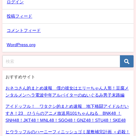
ログイン
投稿フィード
コメントフィード
WordPress.org
おすすめサイト
おネコさん的まとめ速報 僕の彼女はエリーちゃん人形！豆腐メ
ンタルメンヘラ電波中年アルバイターのぬいぐるみ男子末路編
アイドッフル！ ワタクシ的まとめ速報 地下格闘アイドルだい
すき！23 ひうらのアニメ放送局101ちゃんねる BNK48 ！
SNH48！JKT48！MNL48！SGO48！GNZ48！STU48！SKE48
ヒウラッフルのハーニーフィニッシュゴミ屋敷補完計画 ＜必殺！