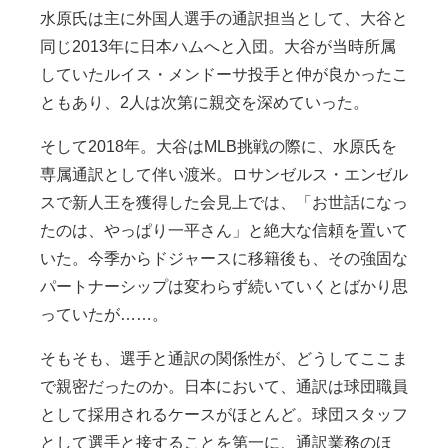
水原氏は主に外国人選手の通訳担当として、大谷と
同じ2013年に日本ハムへと入団。大谷が当時所属
していたルイス・メンドーサ投手と仲が良かったこ
ともあり、2人は次第に親交を深めていった。
そして2018年。大谷はMLB挑戦の際に、水原氏を
専属通訳として伴い渡米。ロサンゼルス・エンゼル
スで新人王を獲得した会見上では、「お世話になっ
たのは、やっぱり一平さん」と絶大な信頼を置いて
いた。今季からドジャースに移籍後も、その強固な
パートナーシップは変わらず続いていくとばかり思
っていたが……。
そもそも、選手と通訳の関係性が、どうしてここま
で親密だったのか。日本において、通訳は球団職員
として採用されるケースがほとんど。球団スタッフ
として選手と接することを第一に、通訳業務のほ