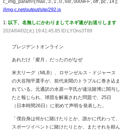
c_img_param=['max','3','1','0','list','0009FF','off','pc','14'];
//img-c.net/output/site/292.js
1:
以下、名無しにかわりましてネギ速がお送りします
2024/04/02(火) 19:41:45.85 ID:LYOns3T89
プレジデントオンライン
あれだけ「蜜月」だったのがなぜ
米大リーグ（MLB）、ロサンゼルス・ドジャース
の大谷翔平選手が、前代未聞のトラブルに巻き込ま
れている。元通訳の水原一平氏が違法賭博に関与し
たと報じられ、球団を解雇された問題で、25日
（日本時間26日）に初めて声明を発表した。
「僕自身は何かに賭けたりとか、誰かに代わって、
スポーツイベントに賭けたりとか、またそれを頼ん