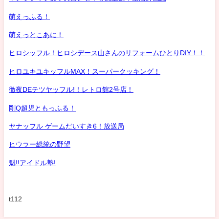
萌えっふる！
萌えっとこあに！
ヒロシッフル！ヒロシデース山さんのリフォームひとりDIY！！
ヒロユキユキッフルMAX！スーパークッキング！
徹夜DEテツヤッフル!！レトロ館2号店！
剛Q超児ともっふる！
ヤナッフル ゲームだいすき6！放送局
ヒウラー総統の野望
魁!!アイドル塾!
t112