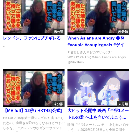
未分類
未分類
レンドン、ファンにブチギレる
When Asians are Angry 😡💢
#couple #couplegoals #ゲイカ
...
ップル #同性カップル
1:名無しさん＠おカマいっぱい
2023.12.21(Thu) When Asians are Angry
😡&#x1f4a2...
未分類
未分類
【MV full】12秒 / HKT48[公式]
大ヒット公開中 映画『半径1メー
トルの君 〜上を向いて歩こう
HKT48 2015年第一弾シングル！ 走り出し
た恋の、身動きが取れなくなるほどのまぶ
～』キャストコメント～近藤春
映画『半径1メートルの君 ～上を向いて歩
しさを、 アグレッシヴなギターサウンド
こう～』2021年2月26日より全国公開中
菜（ハリセンボン）～